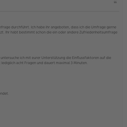
Z
i
t
a
t
mfrage durchführt. Ich habe ihr angeboten, dass ich die Umfrage gerne
ützt. Ihr habt bestimmt schon die ein oder andere Zufriedenheitsumfrage
ntersuche ich mit eurer Unterstützung die Einflussfaktoren auf die
 lediglich acht Fragen und dauert maximal 3 Minuten.
endet.