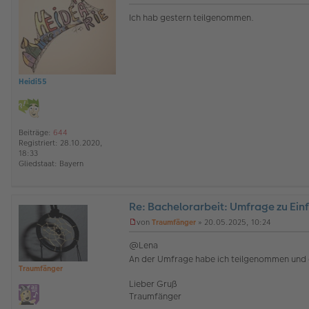
ff
U
l
n
Ich hab gestern teilgenommen.
i
g
n
e
e
l
e
s
e
Heidi55
n
e
r
B
e
Beiträge:
644
i
Registriert:
28.10.2020,
t
18:33
r
Gliedstaat:
Bayern
a
g
Re: Bachelorarbeit: Umfrage zu Ein
O
von
Traumfänger
»
20.05.2025, 10:24
ff
U
l
n
@Lena
i
g
An der Umfrage habe ich teilgenommen und em
n
e
Traumfänger
e
l
e
Lieber Gruß
s
Traumfänger
e