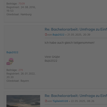
n
Beiträge:
7509
e
Registriert:
24.08.2016,
r
19:53
B
Gliedstaat:
Hamburg
e
i
t
r
Re: Bachelorarbeit: Umfrage zu Ein
a
g
von
BuJa2022
»
21.05.2025, 20:39
U
n
Ich habe auch gleich teilgenommen!
g
e
l
BuJa2022
e
Viele Grüße
s
BuJa2022
e
n
e
Beiträge:
279
r
Registriert:
26.01.2022,
B
20:20
e
Gliedstaat:
Bayern
i
t
r
a
Re: Bachelorarbeit: Umfrage zu Ein
g
O
von
Tigilein0328
»
22.05.2025, 08:26
ff
U
l