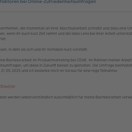
sfaktoren bei Online-Zufriedenheitsumfragen
Unternhemen, die momentan an ihrer Abschlussarbeit schreibt und dazu eine U
en, wenn ihr euch kurz Zeit nehmt und die liebe Lena bei ihrer Arbeit unterst
tet.
en, in dem sie sich und ihr Vorhaben kurz vorstellt:
ine Bachelorarbeit im Produktmarketing bei CEWE. Im Rahmen meiner Arbeit u
tsumfragen, um diese in Zukunft besser zu gestalten. Die Umfrage beinhaltet
n 21.05.2025 und ich bedanke mich im Voraus für eine rege Teilnahme.
QZB3wDJW
ten werden selbstverständlich ausschließlich für meine Bachelorarbeit verw