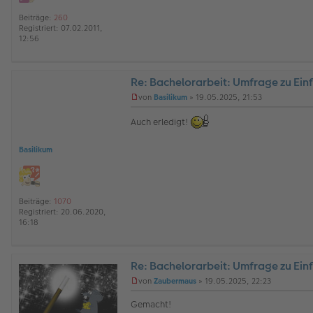
n
e
Beiträge:
260
r
Registriert:
07.02.2011,
B
12:56
e
i
t
r
Re: Bachelorarbeit: Umfrage zu Ein
a
von
Basilikum
»
19.05.2025, 21:53
g
U
n
Auch erledigt!
g
e
l
Basilikum
e
s
e
n
e
Beiträge:
1070
r
Registriert:
20.06.2020,
B
16:18
e
i
t
r
Re: Bachelorarbeit: Umfrage zu Ein
a
O
von
Zaubermaus
»
19.05.2025, 22:23
g
ff
U
l
n
Gemacht!
i
g