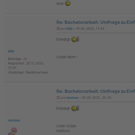
Nele
Re: Bachelorarbeit: Umfrage zu Ein
von
KIKI
»
19.05.2025, 17:43
U
n
Erledigt
g
e
l
KIKI
e
Carpe diem !
Beiträge:
28
s
Registriert:
20.12.2020,
e
13:01
n
Gliedstaat:
Niedersachsen
e
r
B
e
Re: Bachelorarbeit: Umfrage zu Ein
i
t
von
narzisse
»
19.05.2025, 20:20
r
U
a
n
Erledigt
g
g
e
l
narzisse
e
Liebe Grüße
s
narzisse
e