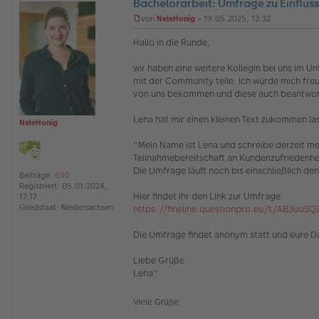
Bachelorarbeit: Umfrage zu Einflus
O
von
NeleHonig
»
19.05.2025, 12:32
ff
U
l
n
Hallo in die Runde,
i
g
n
e
wir haben eine weitere Kollegin bei uns im 
e
l
mit der Community teile. Ich würde mich freu
e
s
von uns bekommen und diese auch beantwor
e
n
Lena hat mir einen kleinen Text zukommen lass
NeleHonig
e
r
"Mein Name ist Lena und schreibe derzeit me
B
e
Teilnahmebereitschaft an Kundenzufriedenhei
i
Die Umfrage läuft noch bis einschließlich de
Beiträge:
690
t
Registriert:
05.01.2024,
r
Hier findet Ihr den Link zur Umfrage:
17:17
a
Gliedstaat:
Niedersachsen
https://fineline.questionpro.eu/t/AB3uoS
g
Die Umfrage findet anonym statt und eure Da
Liebe Grüße
Lena"
Viele Grüße