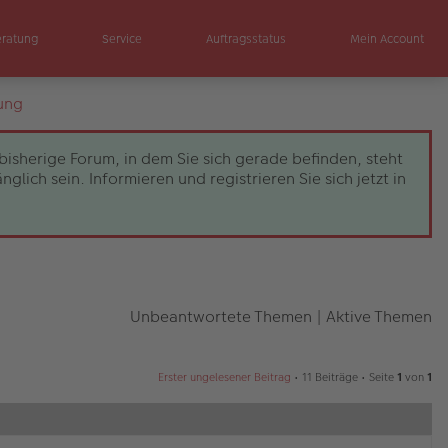
eratung
Service
Auftragsstatus
Mein Account
ung
bisherige Forum, in dem Sie sich gerade befinden, steht
ch sein. Informieren und registrieren Sie sich jetzt in
Unbeantwortete Themen
|
Aktive Themen
Erster ungelesener Beitrag
• 11 Beiträge • Seite
1
von
1