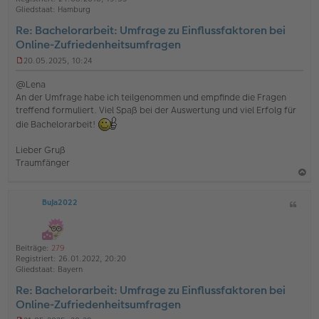
e
e
e
Gliedstaat:
Hamburg
i
n
t
Re: Bachelorarbeit: Umfrage zu Einflussfaktoren bei
r
Online-Zufriedenheitsumfragen
a
g
20.05.2025, 10:24
U
n
@Lena
g
An der Umfrage habe ich teilgenommen und empfinde die Fragen
e
treffend formuliert. Viel Spaß bei der Auswertung und viel Erfolg für
l
e
die Bachelorarbeit!
s
e
Lieber Gruß
n
Traumfänger
e
r
B
a
e
BuJa2022
Z
c
i
i
t
h
t
r
o
a
a
Beiträge:
279
g
b
t
Registriert:
26.01.2022, 20:20
e
Gliedstaat:
Bayern
n
Re: Bachelorarbeit: Umfrage zu Einflussfaktoren bei
Online-Zufriedenheitsumfragen