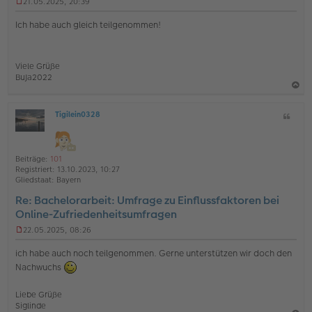
21.05.2025, 20:39
U
n
Ich habe auch gleich teilgenommen!
g
e
l
e
Viele Grüße
s
BuJa2022
e
n
a
e
r
Tigilein0328
Z
c
O
B
i
h
ff
e
t
l
i
o
a
i
t
Beiträge:
101
b
t
n
r
Registriert:
13.10.2023, 10:27
e
a
e
Gliedstaat:
Bayern
g
n
Re: Bachelorarbeit: Umfrage zu Einflussfaktoren bei
Online-Zufriedenheitsumfragen
22.05.2025, 08:26
U
n
ich habe auch noch teilgenommen. Gerne unterstützen wir doch den
g
Nachwuchs
e
l
e
Liebe Grüße
s
Siglinde
e