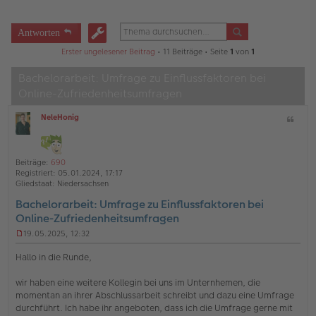
Antworten
Erster ungelesener Beitrag
• 11 Beiträge • Seite
1
von
1
Bachelorarbeit: Umfrage zu Einflussfaktoren bei
Online-Zufriedenheitsumfragen
NeleHonig
Z
O
i
ff
t
l
a
i
Beiträge:
690
t
n
Registriert:
05.01.2024, 17:17
e
Gliedstaat:
Niedersachsen
Bachelorarbeit: Umfrage zu Einflussfaktoren bei
Online-Zufriedenheitsumfragen
19.05.2025, 12:32
U
n
Hallo in die Runde,
g
e
wir haben eine weitere Kollegin bei uns im Unternhemen, die
l
momentan an ihrer Abschlussarbeit schreibt und dazu eine Umfrage
e
s
durchführt. Ich habe ihr angeboten, dass ich die Umfrage gerne mit
e