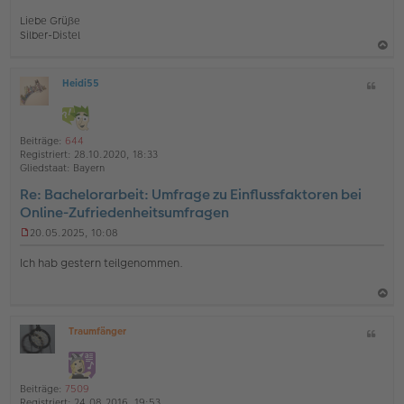
l
e
Liebe Grüße
s
Silber-Distel
e
n
a
e
r
Heidi55
Z
c
O
B
i
h
ff
e
t
l
i
o
a
i
t
Beiträge:
644
b
t
n
r
Registriert:
28.10.2020, 18:33
e
a
e
Gliedstaat:
Bayern
g
n
Re: Bachelorarbeit: Umfrage zu Einflussfaktoren bei
Online-Zufriedenheitsumfragen
20.05.2025, 10:08
U
n
Ich hab gestern teilgenommen.
g
e
l
e
a
s
Traumfänger
Z
c
e
O
i
n
h
ff
t
e
l
o
a
r
i
Beiträge:
7509
B
b
t
n
Registriert:
24.08.2016, 19:53