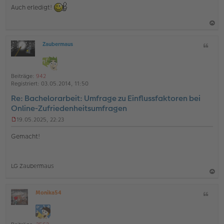
n
Auch erledigt!
g
e
l
e
a
s
Zaubermaus
Z
c
e
O
i
n
h
ff
t
e
l
o
a
r
i
Beiträge:
942
B
b
t
n
Registriert:
03.05.2014, 11:50
e
e
e
i
Re: Bachelorarbeit: Umfrage zu Einflussfaktoren bei
n
t
Online-Zufriedenheitsumfragen
r
a
19.05.2025, 22:23
g
U
n
Gemacht!
g
e
l
e
LG Zaubermaus
s
e
a
n
e
Monika54
Z
c
O
r
i
h
ff
B
t
l
e
o
a
i
i