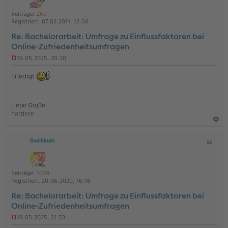
e
o
a
i
Beiträge:
260
b
t
t
Registriert:
07.02.2011, 12:56
e
r
Re: Bachelorarbeit: Umfrage zu Einflussfaktoren bei
a
n
g
Online-Zufriedenheitsumfragen
19.05.2025, 20:20
U
n
Erledigt
g
e
l
e
Liebe Grüße
s
narzisse
e
n
a
e
r
Basilikum
Z
c
B
i
h
e
t
i
o
a
t
Beiträge:
1070
b
t
r
Registriert:
20.06.2020, 16:18
a
e
g
Re: Bachelorarbeit: Umfrage zu Einflussfaktoren bei
n
Online-Zufriedenheitsumfragen
19.05.2025, 21:53
U