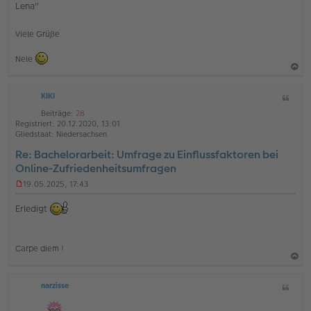
Lena"
Viele Grüße
Nele
a
KIKI
Z
c
i
h
Beiträge:
28
t
Registriert:
20.12.2020, 13:01
o
a
Gliedstaat:
Niedersachsen
b
t
Re: Bachelorarbeit: Umfrage zu Einflussfaktoren bei
e
Online-Zufriedenheitsumfragen
n
19.05.2025, 17:43
U
n
Erledigt
g
e
l
e
Carpe diem !
s
e
a
n
e
narzisse
Z
c
r
i
h
B
t