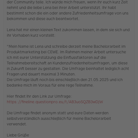
der Community teile. Ich würde mich freuen, wenn ihr euch kurz Zeit
n
nehmt und die liebe Lena bei ihrer Arbeit unterstützt. Ihr habt
e
bestimmt schon die ein oder andere Zufriedenheitsumfrage von uns
r
bekommen und diese auch beantwortet.
B
e
i
Lena hat mir einen kleinen Text zukommen lassen, in dem sie sich und
t
ihr Vorhaben kurz vorstellt:
r
a
"Mein Name ist Lena und schreibe derzeit meine Bachelorarbeit im
g
Produktmarketing bei CEWE. Im Rahmen meiner Arbeit untersuche
ich mit eurer Unterstützung die Einflussfaktoren auf die
Teilnahmebereitschaft an Kundenzufriedenheitsumfragen, um diese
in Zukunft besser zu gestalten. Die Umfrage beinhaltet lediglich acht
Fragen und dauert maximal 3 Minuten.
Die Umfrage läuft noch bis einschließlich den 21.05.2025 und ich
bedanke mich im Voraus für eine rege Teilnahme.
Hier findet Ihr den Link zur Umfrage:
https://fineline.questionpro.eu/t/AB3uoSQZB3wDJW
Die Umfrage findet anonym statt und eure Daten werden
selbstverständlich ausschließlich für meine Bachelorarbeit
verwendet.
Liebe Grüße