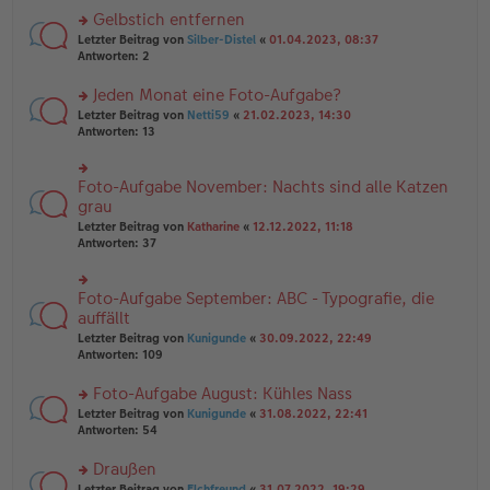
es
ei
u
Gelbstich entfernen
e
tr
n
n
rs
Letzter Beitrag von
Silber-Distel
«
01.04.2023, 08:37
a
g
er
te
Antworten:
2
g
el
B
r
es
ei
u
Jeden Monat eine Foto-Aufgabe?
e
tr
n
n
rs
Letzter Beitrag von
Netti59
«
21.02.2023, 14:30
a
g
er
te
Antworten:
13
g
el
B
r
es
ei
u
e
tr
n
Foto-Aufgabe November: Nachts sind alle Katzen
n
rs
a
g
er
te
grau
g
el
B
r
Letzter Beitrag von
Katharine
«
12.12.2022, 11:18
es
ei
u
Antworten:
37
e
tr
n
n
a
g
er
g
el
B
Foto-Aufgabe September: ABC - Typografie, die
rs
es
ei
te
auffällt
e
tr
r
n
Letzter Beitrag von
Kunigunde
«
30.09.2022, 22:49
a
u
er
Antworten:
109
g
n
B
g
ei
Foto-Aufgabe August: Kühles Nass
el
tr
es
rs
Letzter Beitrag von
Kunigunde
«
31.08.2022, 22:41
a
e
te
Antworten:
54
g
n
r
er
u
Draußen
B
n
rs
Letzter Beitrag von
Elchfreund
«
31.07.2022, 19:29