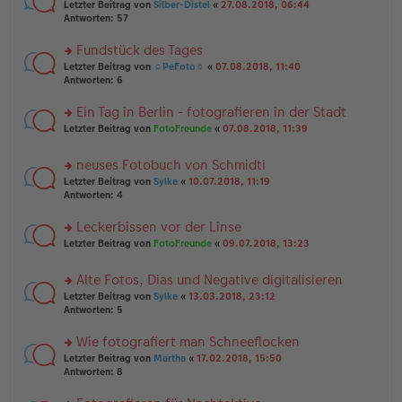
n
g
rs
Letzter Beitrag von
Silber-Distel
«
27.08.2018, 06:44
g
er
te
Antworten:
57
el
B
r
es
ei
u
Fundstück des Tages
e
tr
n
n
rs
Letzter Beitrag von
☼PeFoto☼
«
07.08.2018, 11:40
a
g
er
te
Antworten:
6
g
el
B
r
es
ei
u
Ein Tag in Berlin - fotografieren in der Stadt
e
tr
n
n
rs
Letzter Beitrag von
FotoFreunde
«
07.08.2018, 11:39
a
g
er
te
g
el
B
r
es
neuses Fotobuch von Schmidti
ei
u
e
tr
rs
n
Letzter Beitrag von
Sylke
«
10.07.2018, 11:19
n
a
te
g
Antworten:
4
er
g
r
el
B
u
es
Leckerbissen vor der Linse
ei
n
e
tr
rs
Letzter Beitrag von
FotoFreunde
«
09.07.2018, 13:23
g
n
a
te
el
er
g
r
es
B
Alte Fotos, Dias und Negative digitalisieren
u
e
ei
rs
n
Letzter Beitrag von
Sylke
«
13.03.2018, 23:12
n
tr
te
g
Antworten:
5
er
a
r
el
B
g
u
es
Wie fotografiert man Schneeflocken
ei
n
e
tr
rs
Letzter Beitrag von
Martha
«
17.02.2018, 15:50
g
n
a
te
Antworten:
8
el
er
g
r
es
B
u