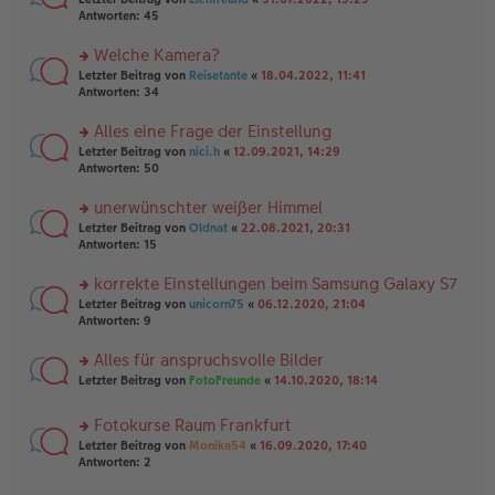
ei
g
te
Antworten:
45
tr
el
r
a
es
u
Welche Kamera?
g
e
n
n
rs
Letzter Beitrag von
Reisetante
«
18.04.2022, 11:41
g
er
te
Antworten:
34
el
B
r
es
ei
u
Alles eine Frage der Einstellung
e
tr
n
n
rs
Letzter Beitrag von
nici.h
«
12.09.2021, 14:29
a
g
er
te
Antworten:
50
g
el
B
r
es
ei
u
unerwünschter weißer Himmel
e
tr
n
n
rs
Letzter Beitrag von
Oldnat
«
22.08.2021, 20:31
a
g
er
te
Antworten:
15
g
el
B
r
es
ei
u
korrekte Einstellungen beim Samsung Galaxy S7
e
tr
n
n
rs
Letzter Beitrag von
unicorn75
«
06.12.2020, 21:04
a
g
er
te
Antworten:
9
g
el
B
r
es
ei
u
Alles für anspruchsvolle Bilder
e
tr
n
n
rs
Letzter Beitrag von
FotoFreunde
«
14.10.2020, 18:14
a
g
er
te
g
el
B
r
es
Fotokurse Raum Frankfurt
ei
u
e
tr
rs
n
Letzter Beitrag von
Monika54
«
16.09.2020, 17:40
n
a
te
g
Antworten:
2
er
g
r
el
B
u