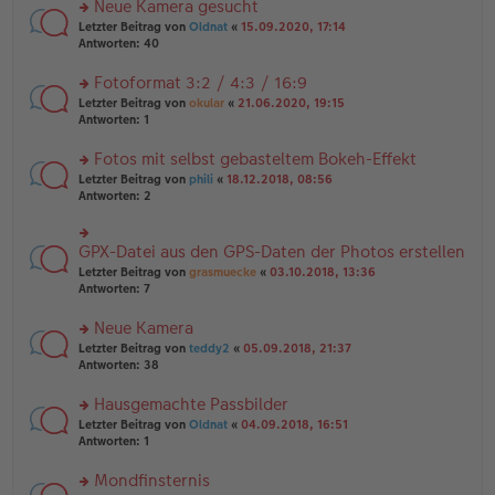
es
Neue Kamera gesucht
ei
n
e
tr
rs
Letzter Beitrag von
Oldnat
«
15.09.2020, 17:14
g
n
a
te
Antworten:
40
el
er
g
r
es
B
u
Fotoformat 3:2 / 4:3 / 16:9
e
ei
n
n
tr
rs
Letzter Beitrag von
okular
«
21.06.2020, 19:15
g
er
a
te
Antworten:
1
el
B
g
r
es
ei
u
Fotos mit selbst gebasteltem Bokeh-Effekt
e
tr
n
n
rs
Letzter Beitrag von
phili
«
18.12.2018, 08:56
a
g
er
te
Antworten:
2
g
el
B
r
es
ei
u
e
tr
n
GPX-Datei aus den GPS-Daten der Photos erstellen
n
rs
a
g
er
te
Letzter Beitrag von
grasmuecke
«
03.10.2018, 13:36
g
el
B
r
Antworten:
7
es
ei
u
e
tr
n
Neue Kamera
n
a
g
er
rs
Letzter Beitrag von
teddy2
«
05.09.2018, 21:37
g
el
B
te
Antworten:
38
es
ei
r
e
tr
u
n
Hausgemachte Passbilder
a
n
er
rs
Letzter Beitrag von
Oldnat
«
04.09.2018, 16:51
g
g
B
te
Antworten:
1
el
ei
r
es
tr
u
Mondfinsternis
e
a
n