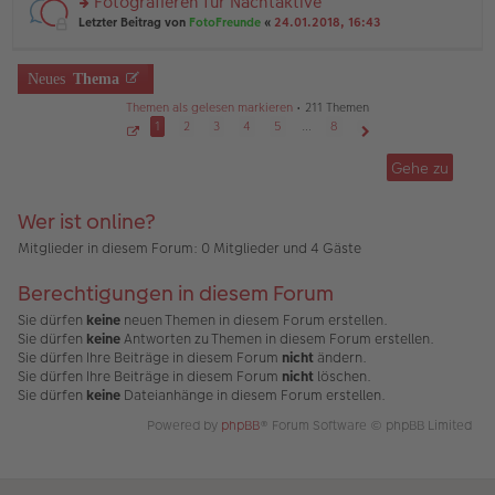
Fotografieren für Nachtaktive
e
ei
n
n
tr
rs
Letzter Beitrag von
FotoFreunde
«
24.01.2018, 16:43
g
er
a
te
el
B
g
r
es
ei
u
Neues
Thema
e
tr
n
n
a
g
Themen als gelesen markieren
• 211 Themen
er
g
el
1
2
3
4
5
…
8
B
es
ei
S
Nächste
e
e
tr
Gehe zu
n
i
a
t
er
g
e
B
1
Wer ist online?
v
ei
o
tr
n
Mitglieder in diesem Forum: 0 Mitglieder und 4 Gäste
a
8
g
Berechtigungen in diesem Forum
Sie dürfen
keine
neuen Themen in diesem Forum erstellen.
Sie dürfen
keine
Antworten zu Themen in diesem Forum erstellen.
Sie dürfen Ihre Beiträge in diesem Forum
nicht
ändern.
Sie dürfen Ihre Beiträge in diesem Forum
nicht
löschen.
Sie dürfen
keine
Dateianhänge in diesem Forum erstellen.
Powered by
phpBB
® Forum Software © phpBB Limited