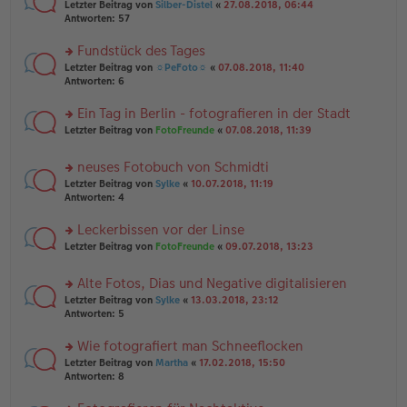
n
g
rs
Letzter Beitrag von
Silber-Distel
«
27.08.2018, 06:44
g
er
te
Antworten:
57
el
B
r
es
ei
u
Fundstück des Tages
e
tr
n
n
rs
Letzter Beitrag von
☼PeFoto☼
«
07.08.2018, 11:40
a
g
er
te
Antworten:
6
g
el
B
r
es
ei
u
Ein Tag in Berlin - fotografieren in der Stadt
e
tr
n
n
rs
Letzter Beitrag von
FotoFreunde
«
07.08.2018, 11:39
a
g
er
te
g
el
B
r
es
neuses Fotobuch von Schmidti
ei
u
e
tr
rs
n
Letzter Beitrag von
Sylke
«
10.07.2018, 11:19
n
a
te
g
Antworten:
4
er
g
r
el
B
u
es
Leckerbissen vor der Linse
ei
n
e
tr
rs
Letzter Beitrag von
FotoFreunde
«
09.07.2018, 13:23
g
n
a
te
el
er
g
r
es
B
Alte Fotos, Dias und Negative digitalisieren
u
e
ei
rs
n
Letzter Beitrag von
Sylke
«
13.03.2018, 23:12
n
tr
te
g
Antworten:
5
er
a
r
el
B
g
u
es
Wie fotografiert man Schneeflocken
ei
n
e
tr
rs
Letzter Beitrag von
Martha
«
17.02.2018, 15:50
g
n
a
te
Antworten:
8
el
er
g
r
es
B
u