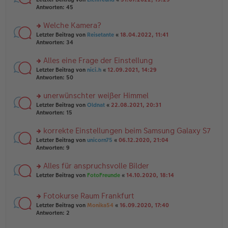
ei
g
te
Antworten:
45
tr
el
r
a
es
u
Welche Kamera?
g
e
n
n
rs
Letzter Beitrag von
Reisetante
«
18.04.2022, 11:41
g
er
te
Antworten:
34
el
B
r
es
ei
u
Alles eine Frage der Einstellung
e
tr
n
n
rs
Letzter Beitrag von
nici.h
«
12.09.2021, 14:29
a
g
er
te
Antworten:
50
g
el
B
r
es
ei
u
unerwünschter weißer Himmel
e
tr
n
n
rs
Letzter Beitrag von
Oldnat
«
22.08.2021, 20:31
a
g
er
te
Antworten:
15
g
el
B
r
es
ei
u
korrekte Einstellungen beim Samsung Galaxy S7
e
tr
n
n
rs
Letzter Beitrag von
unicorn75
«
06.12.2020, 21:04
a
g
er
te
Antworten:
9
g
el
B
r
es
ei
u
Alles für anspruchsvolle Bilder
e
tr
n
n
rs
Letzter Beitrag von
FotoFreunde
«
14.10.2020, 18:14
a
g
er
te
g
el
B
r
es
Fotokurse Raum Frankfurt
ei
u
e
tr
rs
n
Letzter Beitrag von
Monika54
«
16.09.2020, 17:40
n
a
te
g
Antworten:
2
er
g
r
el
B
u