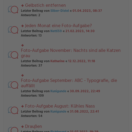
es
ei
u
Gelbstich entfernen
e
tr
n
n
rs
Letzter Beitrag von
Silber-Distel
«
01.04.2023, 08:37
a
g
er
te
Antworten:
2
g
el
B
r
es
ei
u
Jeden Monat eine Foto-Aufgabe?
e
tr
n
n
rs
Letzter Beitrag von
Netti59
«
21.02.2023, 14:30
a
g
er
te
Antworten:
13
g
el
B
r
es
ei
u
e
tr
n
Foto-Aufgabe November: Nachts sind alle Katzen
n
rs
a
g
er
te
grau
g
el
B
r
Letzter Beitrag von
Katharine
«
12.12.2022, 11:18
es
ei
u
Antworten:
37
e
tr
n
n
a
g
er
g
el
B
Foto-Aufgabe September: ABC - Typografie, die
rs
es
ei
te
auffällt
e
tr
r
n
Letzter Beitrag von
Kunigunde
«
30.09.2022, 22:49
a
u
er
Antworten:
109
g
n
B
g
ei
Foto-Aufgabe August: Kühles Nass
el
tr
es
rs
Letzter Beitrag von
Kunigunde
«
31.08.2022, 22:41
a
e
te
Antworten:
54
g
n
r
er
u
Draußen
B
n
rs
Letzter Beitrag von
Elchfreund
«
31.07.2022, 19:29