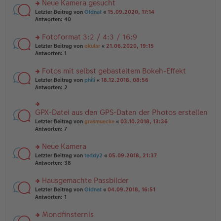
es
Neue Kamera gesucht
ei
n
e
tr
rs
Letzter Beitrag von
Oldnat
«
15.09.2020, 17:14
g
n
a
te
Antworten:
40
el
er
g
r
es
B
u
Fotoformat 3:2 / 4:3 / 16:9
e
ei
n
n
tr
rs
Letzter Beitrag von
okular
«
21.06.2020, 19:15
g
er
a
te
Antworten:
1
el
B
g
r
es
ei
u
Fotos mit selbst gebasteltem Bokeh-Effekt
e
tr
n
n
rs
Letzter Beitrag von
phili
«
18.12.2018, 08:56
a
g
er
te
Antworten:
2
g
el
B
r
es
ei
u
e
tr
n
GPX-Datei aus den GPS-Daten der Photos erstellen
n
rs
a
g
er
te
Letzter Beitrag von
grasmuecke
«
03.10.2018, 13:36
g
el
B
r
Antworten:
7
es
ei
u
e
tr
n
Neue Kamera
n
a
g
er
rs
Letzter Beitrag von
teddy2
«
05.09.2018, 21:37
g
el
B
te
Antworten:
38
es
ei
r
e
tr
u
n
Hausgemachte Passbilder
a
n
er
rs
Letzter Beitrag von
Oldnat
«
04.09.2018, 16:51
g
g
B
te
Antworten:
1
el
ei
r
es
tr
u
Mondfinsternis
e
a
n