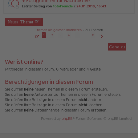
Fotografieren für Nachtaktive
e
ei
n
n
tr
rs
Letzter Beitrag von
FotoFreunde
«
24.01.2018, 16:43
g
er
a
te
el
B
g
r
es
ei
u
Neues
Thema
e
tr
n
n
a
g
Themen als gelesen markieren
• 211 Themen
er
g
el
1
2
3
4
5
…
8
B
es
ei
S
Nächste
e
e
tr
Gehe zu
n
i
a
t
er
g
e
B
1
Wer ist online?
v
ei
o
tr
n
Mitglieder in diesem Forum: 0 Mitglieder und 4 Gäste
a
8
g
Berechtigungen in diesem Forum
Sie dürfen
keine
neuen Themen in diesem Forum erstellen.
Sie dürfen
keine
Antworten zu Themen in diesem Forum erstellen.
Sie dürfen Ihre Beiträge in diesem Forum
nicht
ändern.
Sie dürfen Ihre Beiträge in diesem Forum
nicht
löschen.
Sie dürfen
keine
Dateianhänge in diesem Forum erstellen.
Powered by
phpBB
® Forum Software © phpBB Limited