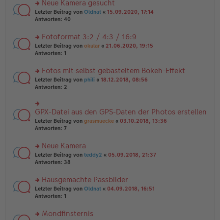
es
Neue Kamera gesucht
ei
n
e
tr
rs
Letzter Beitrag von
Oldnat
«
15.09.2020, 17:14
g
n
a
te
Antworten:
40
el
er
g
r
es
B
u
Fotoformat 3:2 / 4:3 / 16:9
e
ei
n
n
tr
rs
Letzter Beitrag von
okular
«
21.06.2020, 19:15
g
er
a
te
Antworten:
1
el
B
g
r
es
ei
u
Fotos mit selbst gebasteltem Bokeh-Effekt
e
tr
n
n
rs
Letzter Beitrag von
phili
«
18.12.2018, 08:56
a
g
er
te
Antworten:
2
g
el
B
r
es
ei
u
e
tr
n
GPX-Datei aus den GPS-Daten der Photos erstellen
n
rs
a
g
er
te
Letzter Beitrag von
grasmuecke
«
03.10.2018, 13:36
g
el
B
r
Antworten:
7
es
ei
u
e
tr
n
Neue Kamera
n
a
g
er
rs
Letzter Beitrag von
teddy2
«
05.09.2018, 21:37
g
el
B
te
Antworten:
38
es
ei
r
e
tr
u
n
Hausgemachte Passbilder
a
n
er
rs
Letzter Beitrag von
Oldnat
«
04.09.2018, 16:51
g
g
B
te
Antworten:
1
el
ei
r
es
tr
u
Mondfinsternis
e
a
n