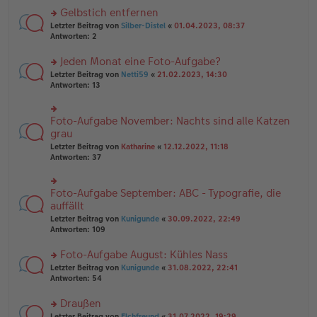
es
ei
u
Gelbstich entfernen
e
tr
n
n
rs
Letzter Beitrag von
Silber-Distel
«
01.04.2023, 08:37
a
g
er
te
Antworten:
2
g
el
B
r
es
ei
u
Jeden Monat eine Foto-Aufgabe?
e
tr
n
n
rs
Letzter Beitrag von
Netti59
«
21.02.2023, 14:30
a
g
er
te
Antworten:
13
g
el
B
r
es
ei
u
e
tr
n
Foto-Aufgabe November: Nachts sind alle Katzen
n
rs
a
g
er
te
grau
g
el
B
r
Letzter Beitrag von
Katharine
«
12.12.2022, 11:18
es
ei
u
Antworten:
37
e
tr
n
n
a
g
er
g
el
B
Foto-Aufgabe September: ABC - Typografie, die
rs
es
ei
te
auffällt
e
tr
r
n
Letzter Beitrag von
Kunigunde
«
30.09.2022, 22:49
a
u
er
Antworten:
109
g
n
B
g
ei
Foto-Aufgabe August: Kühles Nass
el
tr
es
rs
Letzter Beitrag von
Kunigunde
«
31.08.2022, 22:41
a
e
te
Antworten:
54
g
n
r
er
u
Draußen
B
n
rs
Letzter Beitrag von
Elchfreund
«
31.07.2022, 19:29