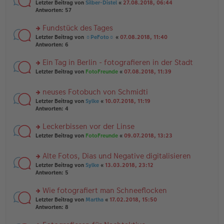
n
g
rs
Letzter Beitrag von
Silber-Distel
«
27.08.2018, 06:44
g
er
te
Antworten:
57
el
B
r
es
ei
u
Fundstück des Tages
e
tr
n
n
rs
Letzter Beitrag von
☼PeFoto☼
«
07.08.2018, 11:40
a
g
er
te
Antworten:
6
g
el
B
r
es
ei
u
Ein Tag in Berlin - fotografieren in der Stadt
e
tr
n
n
rs
Letzter Beitrag von
FotoFreunde
«
07.08.2018, 11:39
a
g
er
te
g
el
B
r
es
neuses Fotobuch von Schmidti
ei
u
e
tr
rs
n
Letzter Beitrag von
Sylke
«
10.07.2018, 11:19
n
a
te
g
Antworten:
4
er
g
r
el
B
u
es
Leckerbissen vor der Linse
ei
n
e
tr
rs
Letzter Beitrag von
FotoFreunde
«
09.07.2018, 13:23
g
n
a
te
el
er
g
r
es
B
Alte Fotos, Dias und Negative digitalisieren
u
e
ei
rs
n
Letzter Beitrag von
Sylke
«
13.03.2018, 23:12
n
tr
te
g
Antworten:
5
er
a
r
el
B
g
u
es
Wie fotografiert man Schneeflocken
ei
n
e
tr
rs
Letzter Beitrag von
Martha
«
17.02.2018, 15:50
g
n
a
te
Antworten:
8
el
er
g
r
es
B
u