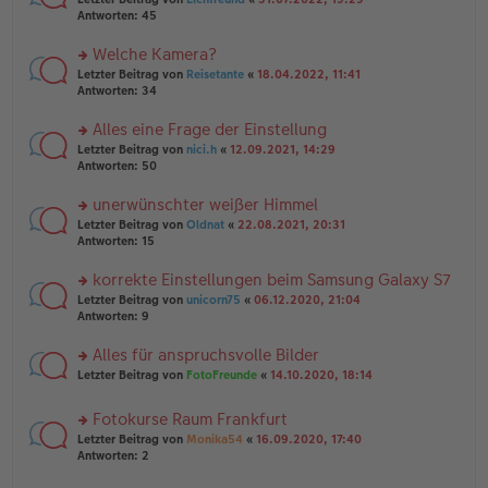
ei
g
te
Antworten:
45
tr
el
r
a
es
u
Welche Kamera?
g
e
n
n
rs
Letzter Beitrag von
Reisetante
«
18.04.2022, 11:41
g
er
te
Antworten:
34
el
B
r
es
ei
u
Alles eine Frage der Einstellung
e
tr
n
n
rs
Letzter Beitrag von
nici.h
«
12.09.2021, 14:29
a
g
er
te
Antworten:
50
g
el
B
r
es
ei
u
unerwünschter weißer Himmel
e
tr
n
n
rs
Letzter Beitrag von
Oldnat
«
22.08.2021, 20:31
a
g
er
te
Antworten:
15
g
el
B
r
es
ei
u
korrekte Einstellungen beim Samsung Galaxy S7
e
tr
n
n
rs
Letzter Beitrag von
unicorn75
«
06.12.2020, 21:04
a
g
er
te
Antworten:
9
g
el
B
r
es
ei
u
Alles für anspruchsvolle Bilder
e
tr
n
n
rs
Letzter Beitrag von
FotoFreunde
«
14.10.2020, 18:14
a
g
er
te
g
el
B
r
es
Fotokurse Raum Frankfurt
ei
u
e
tr
rs
n
Letzter Beitrag von
Monika54
«
16.09.2020, 17:40
n
a
te
g
Antworten:
2
er
g
r
el
B
u