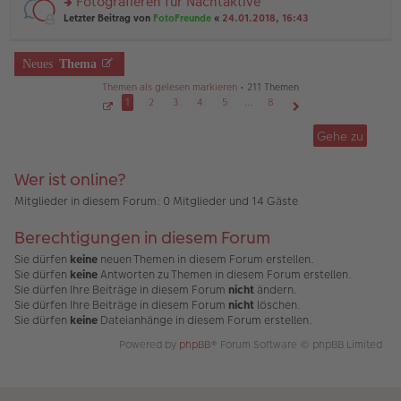
Fotografieren für Nachtaktive
e
ei
n
n
tr
rs
Letzter Beitrag von
FotoFreunde
«
24.01.2018, 16:43
g
er
a
te
el
B
g
r
es
ei
u
Neues
Thema
e
tr
n
n
a
g
Themen als gelesen markieren
• 211 Themen
er
g
el
1
2
3
4
5
…
8
B
es
ei
S
Nächste
e
e
tr
Gehe zu
n
i
a
t
er
g
e
B
1
Wer ist online?
v
ei
o
tr
n
Mitglieder in diesem Forum: 0 Mitglieder und 14 Gäste
a
8
g
Berechtigungen in diesem Forum
Sie dürfen
keine
neuen Themen in diesem Forum erstellen.
Sie dürfen
keine
Antworten zu Themen in diesem Forum erstellen.
Sie dürfen Ihre Beiträge in diesem Forum
nicht
ändern.
Sie dürfen Ihre Beiträge in diesem Forum
nicht
löschen.
Sie dürfen
keine
Dateianhänge in diesem Forum erstellen.
Powered by
phpBB
® Forum Software © phpBB Limited