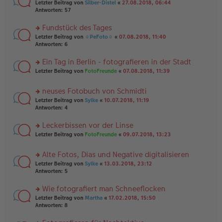
n
g
rs
Letzter Beitrag von
Silber-Distel
«
27.08.2018, 06:44
g
er
te
Antworten:
57
el
B
r
es
ei
u
Fundstück des Tages
e
tr
n
n
rs
Letzter Beitrag von
☼PeFoto☼
«
07.08.2018, 11:40
a
g
er
te
Antworten:
6
g
el
B
r
es
ei
u
Ein Tag in Berlin - fotografieren in der Stadt
e
tr
n
n
rs
Letzter Beitrag von
FotoFreunde
«
07.08.2018, 11:39
a
g
er
te
g
el
B
r
es
neuses Fotobuch von Schmidti
ei
u
e
tr
rs
n
Letzter Beitrag von
Sylke
«
10.07.2018, 11:19
n
a
te
g
Antworten:
4
er
g
r
el
B
u
es
Leckerbissen vor der Linse
ei
n
e
tr
rs
Letzter Beitrag von
FotoFreunde
«
09.07.2018, 13:23
g
n
a
te
el
er
g
r
es
B
Alte Fotos, Dias und Negative digitalisieren
u
e
ei
rs
n
Letzter Beitrag von
Sylke
«
13.03.2018, 23:12
n
tr
te
g
Antworten:
5
er
a
r
el
B
g
u
es
Wie fotografiert man Schneeflocken
ei
n
e
tr
rs
Letzter Beitrag von
Martha
«
17.02.2018, 15:50
g
n
a
te
Antworten:
8
el
er
g
r
es
B
u