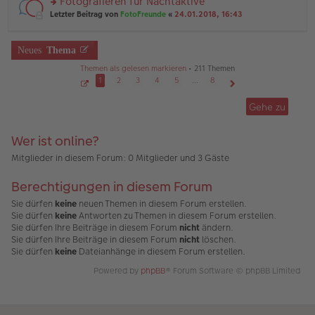
Fotografieren für Nachtaktive
e
ei
n
n
tr
rs
Letzter Beitrag von
FotoFreunde
«
24.01.2018, 16:43
g
er
a
te
el
B
g
r
es
ei
u
Neues
Thema
e
tr
n
n
a
g
Themen als gelesen markieren
• 211 Themen
er
g
el
1
2
3
4
5
…
8
B
es
ei
S
Nächste
e
e
tr
Gehe zu
n
i
a
t
er
g
e
B
1
Wer ist online?
v
ei
o
tr
n
Mitglieder in diesem Forum: 0 Mitglieder und 3 Gäste
a
8
g
Berechtigungen in diesem Forum
Sie dürfen
keine
neuen Themen in diesem Forum erstellen.
Sie dürfen
keine
Antworten zu Themen in diesem Forum erstellen.
Sie dürfen Ihre Beiträge in diesem Forum
nicht
ändern.
Sie dürfen Ihre Beiträge in diesem Forum
nicht
löschen.
Sie dürfen
keine
Dateianhänge in diesem Forum erstellen.
Powered by
phpBB
® Forum Software © phpBB Limited