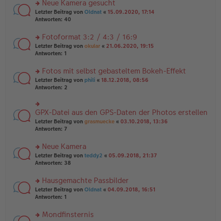
es
Neue Kamera gesucht
ei
n
e
tr
rs
Letzter Beitrag von
Oldnat
«
15.09.2020, 17:14
g
n
a
te
Antworten:
40
el
er
g
r
es
B
u
Fotoformat 3:2 / 4:3 / 16:9
e
ei
n
n
tr
rs
Letzter Beitrag von
okular
«
21.06.2020, 19:15
g
er
a
te
Antworten:
1
el
B
g
r
es
ei
u
Fotos mit selbst gebasteltem Bokeh-Effekt
e
tr
n
n
rs
Letzter Beitrag von
phili
«
18.12.2018, 08:56
a
g
er
te
Antworten:
2
g
el
B
r
es
ei
u
e
tr
n
GPX-Datei aus den GPS-Daten der Photos erstellen
n
rs
a
g
er
te
Letzter Beitrag von
grasmuecke
«
03.10.2018, 13:36
g
el
B
r
Antworten:
7
es
ei
u
e
tr
n
Neue Kamera
n
a
g
er
rs
Letzter Beitrag von
teddy2
«
05.09.2018, 21:37
g
el
B
te
Antworten:
38
es
ei
r
e
tr
u
n
Hausgemachte Passbilder
a
n
er
rs
Letzter Beitrag von
Oldnat
«
04.09.2018, 16:51
g
g
B
te
Antworten:
1
el
ei
r
es
tr
u
Mondfinsternis
e
a
n