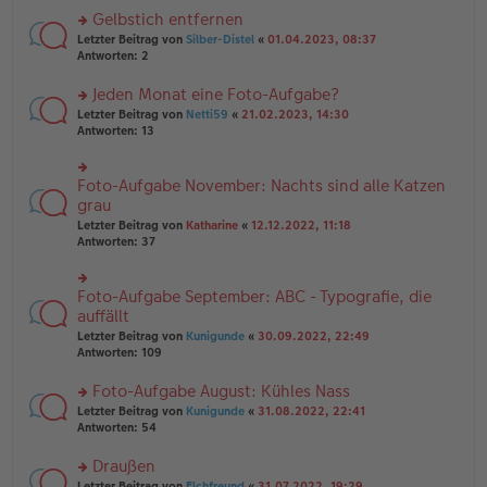
es
ei
u
Gelbstich entfernen
e
tr
n
n
rs
Letzter Beitrag von
Silber-Distel
«
01.04.2023, 08:37
a
g
er
te
Antworten:
2
g
el
B
r
es
ei
u
Jeden Monat eine Foto-Aufgabe?
e
tr
n
n
rs
Letzter Beitrag von
Netti59
«
21.02.2023, 14:30
a
g
er
te
Antworten:
13
g
el
B
r
es
ei
u
e
tr
n
Foto-Aufgabe November: Nachts sind alle Katzen
n
rs
a
g
er
te
grau
g
el
B
r
Letzter Beitrag von
Katharine
«
12.12.2022, 11:18
es
ei
u
Antworten:
37
e
tr
n
n
a
g
er
g
el
B
Foto-Aufgabe September: ABC - Typografie, die
rs
es
ei
te
auffällt
e
tr
r
n
Letzter Beitrag von
Kunigunde
«
30.09.2022, 22:49
a
u
er
Antworten:
109
g
n
B
g
ei
Foto-Aufgabe August: Kühles Nass
el
tr
es
rs
Letzter Beitrag von
Kunigunde
«
31.08.2022, 22:41
a
e
te
Antworten:
54
g
n
r
er
u
Draußen
B
n
rs
Letzter Beitrag von
Elchfreund
«
31.07.2022, 19:29