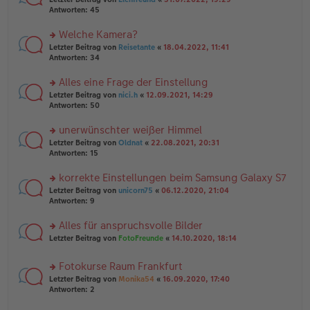
ei
g
te
Antworten:
45
tr
el
r
a
es
u
Welche Kamera?
g
e
n
n
rs
Letzter Beitrag von
Reisetante
«
18.04.2022, 11:41
g
er
te
Antworten:
34
el
B
r
es
ei
u
Alles eine Frage der Einstellung
e
tr
n
n
rs
Letzter Beitrag von
nici.h
«
12.09.2021, 14:29
a
g
er
te
Antworten:
50
g
el
B
r
es
ei
u
unerwünschter weißer Himmel
e
tr
n
n
rs
Letzter Beitrag von
Oldnat
«
22.08.2021, 20:31
a
g
er
te
Antworten:
15
g
el
B
r
es
ei
u
korrekte Einstellungen beim Samsung Galaxy S7
e
tr
n
n
rs
Letzter Beitrag von
unicorn75
«
06.12.2020, 21:04
a
g
er
te
Antworten:
9
g
el
B
r
es
ei
u
Alles für anspruchsvolle Bilder
e
tr
n
n
rs
Letzter Beitrag von
FotoFreunde
«
14.10.2020, 18:14
a
g
er
te
g
el
B
r
es
Fotokurse Raum Frankfurt
ei
u
e
tr
rs
n
Letzter Beitrag von
Monika54
«
16.09.2020, 17:40
n
a
te
g
Antworten:
2
er
g
r
el
B
u