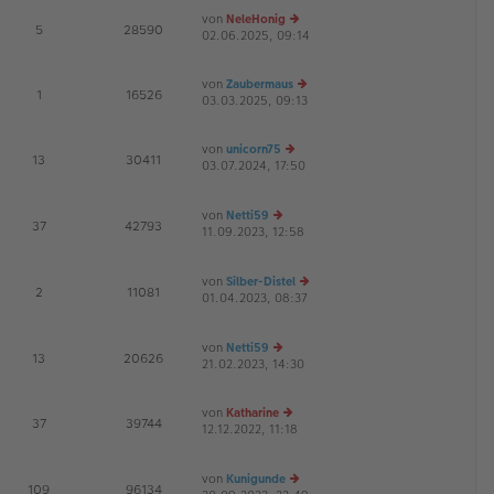
e
von
NeleHonig
1
E
5
28590
v
02.06.2025, 09:14
e
o
u
n
8
es
von
Zaubermaus
te
E
1
16526
03.03.2025, 09:13
e
r
u
B
es
ei
von
unicorn75
te
tr
E
13
30411
03.07.2024, 17:50
e
r
a
G
u
B
g
es
ei
von
Netti59
te
tr
E
37
42793
11.09.2023, 12:58
e
r
a
G
u
B
g
es
ei
von
Silber-Distel
te
tr
E
2
11081
01.04.2023, 08:37
r
a
e
G
B
g
u
ei
es
von
Netti59
tr
te
E
13
20626
21.02.2023, 14:30
a
e
r
g
u
B
es
ei
von
Katharine
te
tr
E
37
39744
12.12.2022, 11:18
e
r
a
G
u
B
g
es
ei
von
Kunigunde
te
tr
E
109
96134