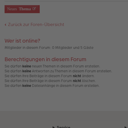
a
er
el
r
nh
a
g
B
es
u
än
m
Neues
Thema
ei
e
n
g
t
tr
n
g
e
A
a
er
el
nh
Zurück zur Foren-Übersicht
g
B
es
än
ei
e
g
tr
n
e
a
er
Wer ist online?
g
B
ei
Mitglieder in diesem Forum: 0 Mitglieder und 5 Gäste
tr
a
Berechtigungen in diesem Forum
g
Sie dürfen
keine
neuen Themen in diesem Forum erstellen.
Sie dürfen
keine
Antworten zu Themen in diesem Forum erstellen.
Sie dürfen Ihre Beiträge in diesem Forum
nicht
ändern.
Sie dürfen Ihre Beiträge in diesem Forum
nicht
löschen.
Sie dürfen
keine
Dateianhänge in diesem Forum erstellen.
Service