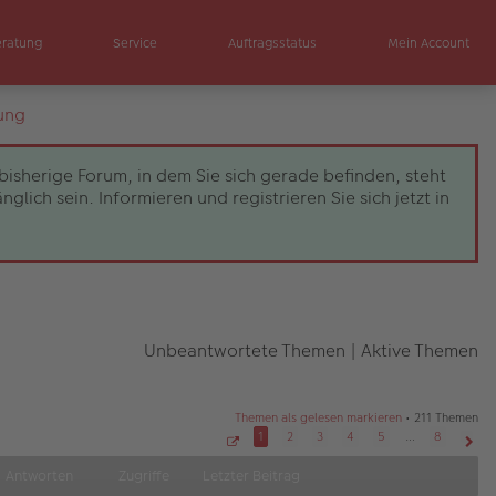
eratung
Service
Auftragsstatus
Mein Account
ung
bisherige Forum, in dem Sie sich gerade befinden, steht
ch sein. Informieren und registrieren Sie sich jetzt in
Unbeantwortete Themen
|
Aktive Themen
Themen als gelesen markieren
• 211 Themen
1
2
3
4
5
…
8
S
Näch
e
Antworten
Zugriffe
Letzter Beitrag
i
t