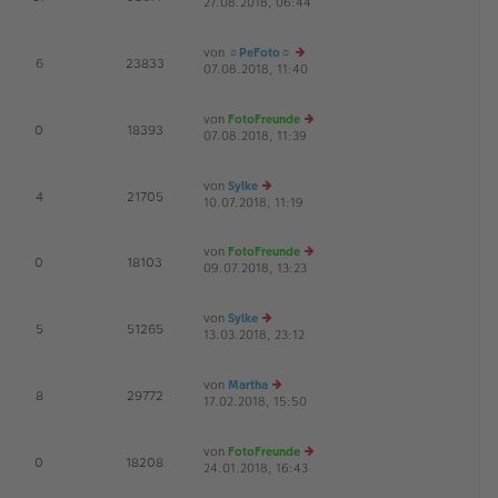
27.08.2018, 06:44
r
a
e
G
B
g
u
ei
es
von
☼PeFoto☼
tr
te
E
6
23833
07.08.2018, 11:40
a
e
r
G
g
u
B
es
ei
von
FotoFreunde
te
tr
E
0
18393
07.08.2018, 11:39
r
a
e
G
B
g
u
ei
es
von
Sylke
tr
te
E
4
21705
10.07.2018, 11:19
e
a
r
u
g
B
es
ei
von
FotoFreunde
te
tr
E
0
18103
09.07.2018, 13:23
e
r
a
G
u
B
g
es
ei
von
Sylke
te
tr
E
5
51265
13.03.2018, 23:12
e
r
a
G
u
B
g
es
ei
von
Martha
te
tr
E
8
29772
17.02.2018, 15:50
r
e
a
G
B
u
g
ei
es
von
FotoFreunde
tr
te
E
0
18208
24.01.2018, 16:43
a
r
e
G
g
B
u