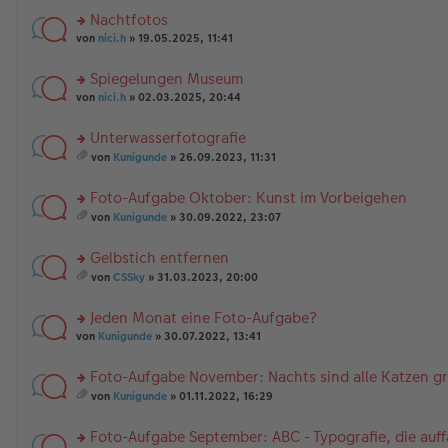
Nachtfotos
rs
von
nici.h
» 19.05.2025, 11:41
te
r
Spiegelungen Museum
u
rs
n
von
nici.h
» 02.03.2025, 20:44
te
g
r
el
Unterwasserfotografie
u
es
rs
n
e
von
Kunigunde
» 26.09.2023, 11:31
te
g
es
n
r
el
a
er
Foto-Aufgabe Oktober: Kunst im Vorbeigehen
u
es
m
B
n
rs
e
t
ei
von
Kunigunde
» 30.09.2022, 23:07
g
te
n
A
es
tr
el
r
er
nh
a
a
Gelbstich entfernen
es
u
B
än
m
g
e
n
rs
ei
g
t
von
CSSky
» 31.03.2023, 20:00
n
g
te
tr
e
A
es
er
el
r
a
nh
a
Jeden Monat eine Foto-Aufgabe?
B
es
u
g
än
m
ei
e
n
rs
g
t
von
Kunigunde
» 30.07.2022, 13:41
tr
n
g
te
e
A
a
er
el
r
nh
Foto-Aufgabe November: Nachts sind alle Katzen g
g
B
es
u
än
rs
ei
e
n
g
von
Kunigunde
» 01.11.2022, 16:29
te
tr
n
g
es
e
r
a
er
el
a
Foto-Aufgabe September: ABC - Typografie, die auffä
u
g
B
es
m