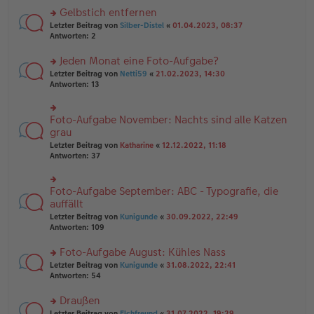
es
ei
u
Gelbstich entfernen
e
tr
n
n
rs
Letzter Beitrag von
Silber-Distel
«
01.04.2023, 08:37
a
g
er
te
Antworten:
2
g
el
B
r
es
ei
u
Jeden Monat eine Foto-Aufgabe?
e
tr
n
n
rs
Letzter Beitrag von
Netti59
«
21.02.2023, 14:30
a
g
er
te
Antworten:
13
g
el
B
r
es
ei
u
e
tr
n
Foto-Aufgabe November: Nachts sind alle Katzen
n
rs
a
g
er
te
grau
g
el
B
r
Letzter Beitrag von
Katharine
«
12.12.2022, 11:18
es
ei
u
Antworten:
37
e
tr
n
n
a
g
er
g
el
B
Foto-Aufgabe September: ABC - Typografie, die
rs
es
ei
te
auffällt
e
tr
r
n
Letzter Beitrag von
Kunigunde
«
30.09.2022, 22:49
a
u
er
Antworten:
109
g
n
B
g
ei
Foto-Aufgabe August: Kühles Nass
el
tr
es
rs
Letzter Beitrag von
Kunigunde
«
31.08.2022, 22:41
a
e
te
Antworten:
54
g
n
r
er
u
Draußen
B
n
rs
Letzter Beitrag von
Elchfreund
«
31.07.2022, 19:29