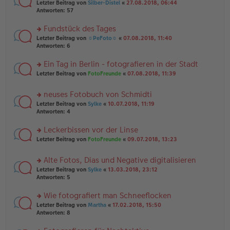
n
g
rs
Letzter Beitrag von
Silber-Distel
«
27.08.2018, 06:44
g
er
te
Antworten:
57
el
B
r
es
ei
u
Fundstück des Tages
e
tr
n
n
rs
Letzter Beitrag von
☼PeFoto☼
«
07.08.2018, 11:40
a
g
er
te
Antworten:
6
g
el
B
r
es
ei
u
Ein Tag in Berlin - fotografieren in der Stadt
e
tr
n
n
rs
Letzter Beitrag von
FotoFreunde
«
07.08.2018, 11:39
a
g
er
te
g
el
B
r
es
neuses Fotobuch von Schmidti
ei
u
e
tr
rs
n
Letzter Beitrag von
Sylke
«
10.07.2018, 11:19
n
a
te
g
Antworten:
4
er
g
r
el
B
u
es
Leckerbissen vor der Linse
ei
n
e
tr
rs
Letzter Beitrag von
FotoFreunde
«
09.07.2018, 13:23
g
n
a
te
el
er
g
r
es
B
Alte Fotos, Dias und Negative digitalisieren
u
e
ei
rs
n
Letzter Beitrag von
Sylke
«
13.03.2018, 23:12
n
tr
te
g
Antworten:
5
er
a
r
el
B
g
u
es
Wie fotografiert man Schneeflocken
ei
n
e
tr
rs
Letzter Beitrag von
Martha
«
17.02.2018, 15:50
g
n
a
te
Antworten:
8
el
er
g
r
es
B
u