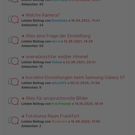
ei
g
te
Antworten:
45
tr
el
r
a
es
u
Welche Kamera?
g
e
n
n
rs
Letzter Beitrag von
Reisetante
«
18.04.2022, 11:41
g
er
te
Antworten:
34
el
B
r
es
ei
u
Alles eine Frage der Einstellung
e
tr
n
n
rs
Letzter Beitrag von
nici.h
«
12.09.2021, 14:29
a
g
er
te
Antworten:
50
g
el
B
r
es
ei
u
unerwünschter weißer Himmel
e
tr
n
n
rs
Letzter Beitrag von
Oldnat
«
22.08.2021, 20:31
a
g
er
te
Antworten:
15
g
el
B
r
es
ei
u
korrekte Einstellungen beim Samsung Galaxy S7
e
tr
n
n
rs
Letzter Beitrag von
unicorn75
«
06.12.2020, 21:04
a
g
er
te
Antworten:
9
g
el
B
r
es
ei
u
Alles für anspruchsvolle Bilder
e
tr
n
n
rs
Letzter Beitrag von
FotoFreunde
«
14.10.2020, 18:14
a
g
er
te
g
el
B
r
es
Fotokurse Raum Frankfurt
ei
u
e
tr
rs
n
Letzter Beitrag von
Monika54
«
16.09.2020, 17:40
n
a
te
g
Antworten:
2
er
g
r
el
B
u