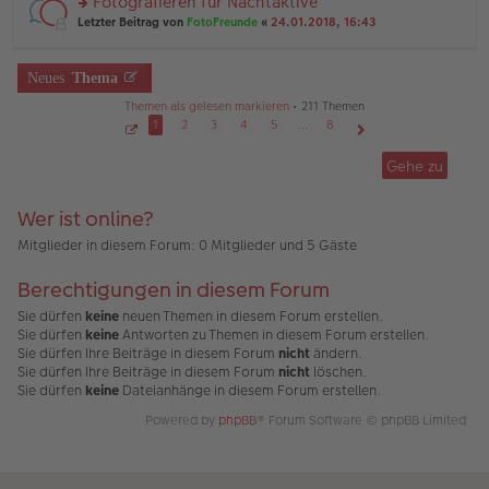
Fotografieren für Nachtaktive
e
ei
n
n
tr
rs
Letzter Beitrag von
FotoFreunde
«
24.01.2018, 16:43
g
er
a
te
el
B
g
r
es
ei
u
Neues
Thema
e
tr
n
n
a
g
Themen als gelesen markieren
• 211 Themen
er
g
el
1
2
3
4
5
…
8
B
es
ei
S
Nächste
e
e
tr
Gehe zu
n
i
a
t
er
g
e
B
1
Wer ist online?
v
ei
o
tr
n
Mitglieder in diesem Forum: 0 Mitglieder und 5 Gäste
a
8
g
Berechtigungen in diesem Forum
Sie dürfen
keine
neuen Themen in diesem Forum erstellen.
Sie dürfen
keine
Antworten zu Themen in diesem Forum erstellen.
Sie dürfen Ihre Beiträge in diesem Forum
nicht
ändern.
Sie dürfen Ihre Beiträge in diesem Forum
nicht
löschen.
Sie dürfen
keine
Dateianhänge in diesem Forum erstellen.
Powered by
phpBB
® Forum Software © phpBB Limited