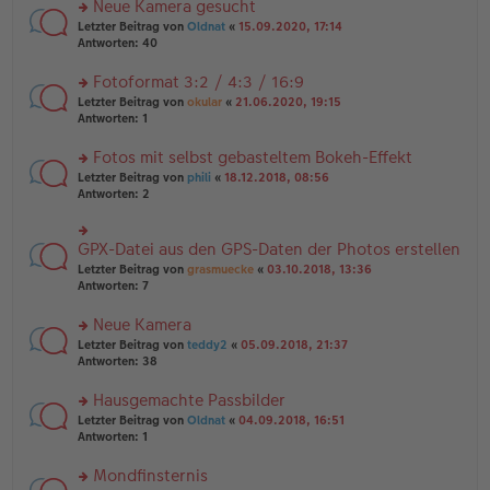
es
Neue Kamera gesucht
ei
n
e
tr
rs
Letzter Beitrag von
Oldnat
«
15.09.2020, 17:14
g
n
a
te
Antworten:
40
el
er
g
r
es
B
u
Fotoformat 3:2 / 4:3 / 16:9
e
ei
n
n
tr
rs
Letzter Beitrag von
okular
«
21.06.2020, 19:15
g
er
a
te
Antworten:
1
el
B
g
r
es
ei
u
Fotos mit selbst gebasteltem Bokeh-Effekt
e
tr
n
n
rs
Letzter Beitrag von
phili
«
18.12.2018, 08:56
a
g
er
te
Antworten:
2
g
el
B
r
es
ei
u
e
tr
n
GPX-Datei aus den GPS-Daten der Photos erstellen
n
rs
a
g
er
te
Letzter Beitrag von
grasmuecke
«
03.10.2018, 13:36
g
el
B
r
Antworten:
7
es
ei
u
e
tr
n
Neue Kamera
n
a
g
er
rs
Letzter Beitrag von
teddy2
«
05.09.2018, 21:37
g
el
B
te
Antworten:
38
es
ei
r
e
tr
u
n
Hausgemachte Passbilder
a
n
er
rs
Letzter Beitrag von
Oldnat
«
04.09.2018, 16:51
g
g
B
te
Antworten:
1
el
ei
r
es
tr
u
Mondfinsternis
e
a
n