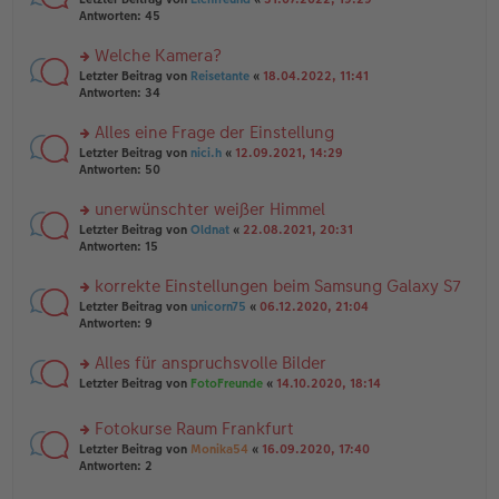
ei
g
te
Antworten:
45
tr
el
r
a
es
u
Welche Kamera?
g
e
n
n
rs
Letzter Beitrag von
Reisetante
«
18.04.2022, 11:41
g
er
te
Antworten:
34
el
B
r
es
ei
u
Alles eine Frage der Einstellung
e
tr
n
n
rs
Letzter Beitrag von
nici.h
«
12.09.2021, 14:29
a
g
er
te
Antworten:
50
g
el
B
r
es
ei
u
unerwünschter weißer Himmel
e
tr
n
n
rs
Letzter Beitrag von
Oldnat
«
22.08.2021, 20:31
a
g
er
te
Antworten:
15
g
el
B
r
es
ei
u
korrekte Einstellungen beim Samsung Galaxy S7
e
tr
n
n
rs
Letzter Beitrag von
unicorn75
«
06.12.2020, 21:04
a
g
er
te
Antworten:
9
g
el
B
r
es
ei
u
Alles für anspruchsvolle Bilder
e
tr
n
n
rs
Letzter Beitrag von
FotoFreunde
«
14.10.2020, 18:14
a
g
er
te
g
el
B
r
es
Fotokurse Raum Frankfurt
ei
u
e
tr
rs
n
Letzter Beitrag von
Monika54
«
16.09.2020, 17:40
n
a
te
g
Antworten:
2
er
g
r
el
B
u