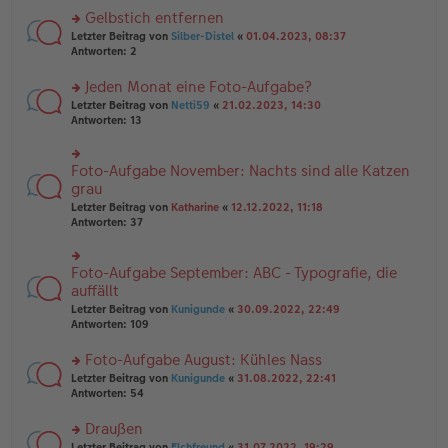
es
ei
u
Gelbstich entfernen
e
tr
n
n
rs
Letzter Beitrag von
Silber-Distel
«
01.04.2023, 08:37
a
g
er
te
Antworten:
2
g
el
B
r
es
ei
u
Jeden Monat eine Foto-Aufgabe?
e
tr
n
n
rs
Letzter Beitrag von
Netti59
«
21.02.2023, 14:30
a
g
er
te
Antworten:
13
g
el
B
r
es
ei
u
e
tr
n
Foto-Aufgabe November: Nachts sind alle Katzen
n
rs
a
g
er
te
grau
g
el
B
r
Letzter Beitrag von
Katharine
«
12.12.2022, 11:18
es
ei
u
Antworten:
37
e
tr
n
n
a
g
er
g
el
B
Foto-Aufgabe September: ABC - Typografie, die
rs
es
ei
te
auffällt
e
tr
r
n
Letzter Beitrag von
Kunigunde
«
30.09.2022, 22:49
a
u
er
Antworten:
109
g
n
B
g
ei
Foto-Aufgabe August: Kühles Nass
el
tr
es
rs
Letzter Beitrag von
Kunigunde
«
31.08.2022, 22:41
a
e
te
Antworten:
54
g
n
r
er
u
Draußen
B
n
rs
Letzter Beitrag von
Elchfreund
«
31.07.2022, 19:29