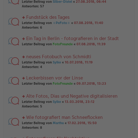
n
g
rs
Letzter Beitrag von
Silber-Distel
«
27.08.2018, 06:44
g
er
te
Antworten:
57
el
B
r
es
ei
u
Fundstück des Tages
e
tr
n
n
rs
Letzter Beitrag von
☼PeFoto☼
«
07.08.2018, 11:40
a
g
er
te
Antworten:
6
g
el
B
r
es
ei
u
Ein Tag in Berlin - fotografieren in der Stadt
e
tr
n
n
rs
Letzter Beitrag von
FotoFreunde
«
07.08.2018, 11:39
a
g
er
te
g
el
B
r
es
neuses Fotobuch von Schmidti
ei
u
e
tr
rs
n
Letzter Beitrag von
Sylke
«
10.07.2018, 11:19
n
a
te
g
Antworten:
4
er
g
r
el
B
u
es
Leckerbissen vor der Linse
ei
n
e
tr
rs
Letzter Beitrag von
FotoFreunde
«
09.07.2018, 13:23
g
n
a
te
el
er
g
r
es
B
Alte Fotos, Dias und Negative digitalisieren
u
e
ei
rs
n
Letzter Beitrag von
Sylke
«
13.03.2018, 23:12
n
tr
te
g
Antworten:
5
er
a
r
el
B
g
u
es
Wie fotografiert man Schneeflocken
ei
n
e
tr
rs
Letzter Beitrag von
Martha
«
17.02.2018, 15:50
g
n
a
te
Antworten:
8
el
er
g
r
es
B
u