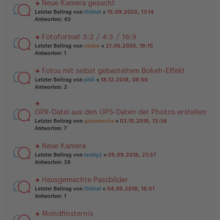
es
Neue Kamera gesucht
ei
n
e
tr
rs
Letzter Beitrag von
Oldnat
«
15.09.2020, 17:14
g
n
a
te
Antworten:
40
el
er
g
r
es
B
u
Fotoformat 3:2 / 4:3 / 16:9
e
ei
n
n
tr
rs
Letzter Beitrag von
okular
«
21.06.2020, 19:15
g
er
a
te
Antworten:
1
el
B
g
r
es
ei
u
Fotos mit selbst gebasteltem Bokeh-Effekt
e
tr
n
n
rs
Letzter Beitrag von
phili
«
18.12.2018, 08:56
a
g
er
te
Antworten:
2
g
el
B
r
es
ei
u
e
tr
n
GPX-Datei aus den GPS-Daten der Photos erstellen
n
rs
a
g
er
te
Letzter Beitrag von
grasmuecke
«
03.10.2018, 13:36
g
el
B
r
Antworten:
7
es
ei
u
e
tr
n
Neue Kamera
n
a
g
er
rs
Letzter Beitrag von
teddy2
«
05.09.2018, 21:37
g
el
B
te
Antworten:
38
es
ei
r
e
tr
u
n
Hausgemachte Passbilder
a
n
er
rs
Letzter Beitrag von
Oldnat
«
04.09.2018, 16:51
g
g
B
te
Antworten:
1
el
ei
r
es
tr
u
Mondfinsternis
e
a
n