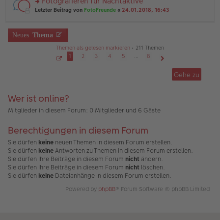
Fotografieren für Nachtaktive
e
ei
n
n
tr
rs
Letzter Beitrag von
FotoFreunde
«
24.01.2018, 16:43
g
er
a
te
el
B
g
r
es
ei
u
Neues
Thema
e
tr
n
n
a
g
Themen als gelesen markieren
• 211 Themen
er
g
el
1
2
3
4
5
…
8
B
es
ei
S
Nächste
e
e
tr
Gehe zu
n
i
a
t
er
g
e
B
1
Wer ist online?
v
ei
o
tr
n
Mitglieder in diesem Forum: 0 Mitglieder und 6 Gäste
a
8
g
Berechtigungen in diesem Forum
Sie dürfen
keine
neuen Themen in diesem Forum erstellen.
Sie dürfen
keine
Antworten zu Themen in diesem Forum erstellen.
Sie dürfen Ihre Beiträge in diesem Forum
nicht
ändern.
Sie dürfen Ihre Beiträge in diesem Forum
nicht
löschen.
Sie dürfen
keine
Dateianhänge in diesem Forum erstellen.
Powered by
phpBB
® Forum Software © phpBB Limited