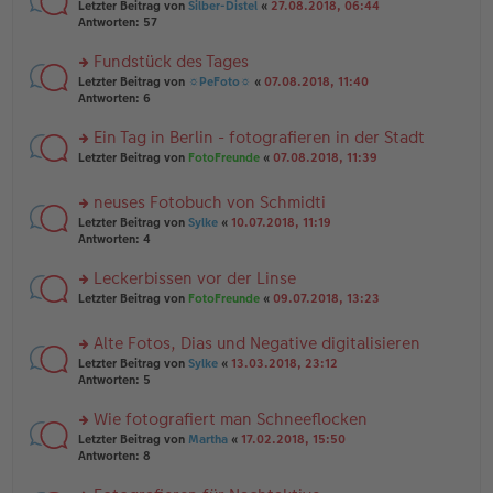
n
g
rs
Letzter Beitrag von
Silber-Distel
«
27.08.2018, 06:44
g
er
te
Antworten:
57
el
B
r
es
ei
u
Fundstück des Tages
e
tr
n
n
rs
Letzter Beitrag von
☼PeFoto☼
«
07.08.2018, 11:40
a
g
er
te
Antworten:
6
g
el
B
r
es
ei
u
Ein Tag in Berlin - fotografieren in der Stadt
e
tr
n
n
rs
Letzter Beitrag von
FotoFreunde
«
07.08.2018, 11:39
a
g
er
te
g
el
B
r
es
neuses Fotobuch von Schmidti
ei
u
e
tr
rs
n
Letzter Beitrag von
Sylke
«
10.07.2018, 11:19
n
a
te
g
Antworten:
4
er
g
r
el
B
u
es
Leckerbissen vor der Linse
ei
n
e
tr
rs
Letzter Beitrag von
FotoFreunde
«
09.07.2018, 13:23
g
n
a
te
el
er
g
r
es
B
Alte Fotos, Dias und Negative digitalisieren
u
e
ei
rs
n
Letzter Beitrag von
Sylke
«
13.03.2018, 23:12
n
tr
te
g
Antworten:
5
er
a
r
el
B
g
u
es
Wie fotografiert man Schneeflocken
ei
n
e
tr
rs
Letzter Beitrag von
Martha
«
17.02.2018, 15:50
g
n
a
te
Antworten:
8
el
er
g
r
es
B
u