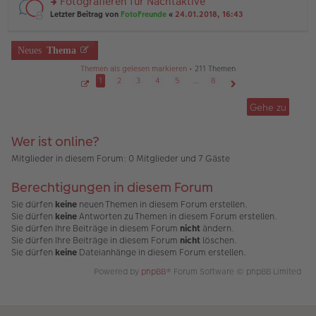
Fotografieren für Nachtaktive
e
ei
n
n
tr
rs
Letzter Beitrag von
FotoFreunde
«
24.01.2018, 16:43
g
er
a
te
el
B
g
r
es
ei
u
Neues
Thema
e
tr
n
n
a
g
Themen als gelesen markieren
• 211 Themen
er
g
el
1
2
3
4
5
…
8
B
es
ei
S
Nächste
e
e
tr
Gehe zu
n
i
a
t
er
g
e
B
1
Wer ist online?
v
ei
o
tr
n
Mitglieder in diesem Forum: 0 Mitglieder und 7 Gäste
a
8
g
Berechtigungen in diesem Forum
Sie dürfen
keine
neuen Themen in diesem Forum erstellen.
Sie dürfen
keine
Antworten zu Themen in diesem Forum erstellen.
Sie dürfen Ihre Beiträge in diesem Forum
nicht
ändern.
Sie dürfen Ihre Beiträge in diesem Forum
nicht
löschen.
Sie dürfen
keine
Dateianhänge in diesem Forum erstellen.
Powered by
phpBB
® Forum Software © phpBB Limited