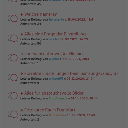
ei
g
te
Antworten:
45
tr
el
r
a
es
u
Welche Kamera?
g
e
n
n
rs
Letzter Beitrag von
Reisetante
«
18.04.2022, 11:41
g
er
te
Antworten:
34
el
B
r
es
ei
u
Alles eine Frage der Einstellung
e
tr
n
n
rs
Letzter Beitrag von
nici.h
«
12.09.2021, 14:29
a
g
er
te
Antworten:
50
g
el
B
r
es
ei
u
unerwünschter weißer Himmel
e
tr
n
n
rs
Letzter Beitrag von
Oldnat
«
22.08.2021, 20:31
a
g
er
te
Antworten:
15
g
el
B
r
es
ei
u
korrekte Einstellungen beim Samsung Galaxy S7
e
tr
n
n
rs
Letzter Beitrag von
unicorn75
«
06.12.2020, 21:04
a
g
er
te
Antworten:
9
g
el
B
r
es
ei
u
Alles für anspruchsvolle Bilder
e
tr
n
n
rs
Letzter Beitrag von
FotoFreunde
«
14.10.2020, 18:14
a
g
er
te
g
el
B
r
es
Fotokurse Raum Frankfurt
ei
u
e
tr
rs
n
Letzter Beitrag von
Monika54
«
16.09.2020, 17:40
n
a
te
g
Antworten:
2
er
g
r
el
B
u