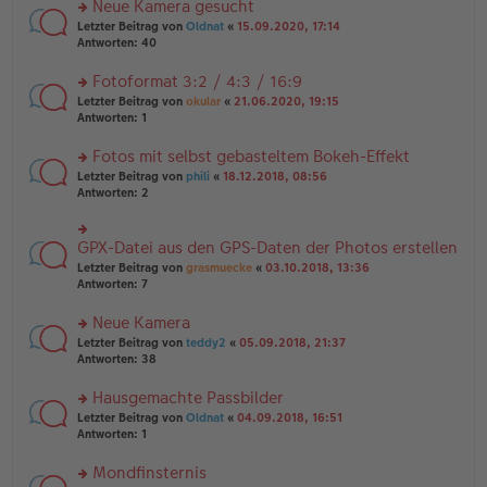
es
Neue Kamera gesucht
ei
n
e
tr
rs
Letzter Beitrag von
Oldnat
«
15.09.2020, 17:14
g
n
a
te
Antworten:
40
el
er
g
r
es
B
u
Fotoformat 3:2 / 4:3 / 16:9
e
ei
n
n
tr
rs
Letzter Beitrag von
okular
«
21.06.2020, 19:15
g
er
a
te
Antworten:
1
el
B
g
r
es
ei
u
Fotos mit selbst gebasteltem Bokeh-Effekt
e
tr
n
n
rs
Letzter Beitrag von
phili
«
18.12.2018, 08:56
a
g
er
te
Antworten:
2
g
el
B
r
es
ei
u
e
tr
n
GPX-Datei aus den GPS-Daten der Photos erstellen
n
rs
a
g
er
te
Letzter Beitrag von
grasmuecke
«
03.10.2018, 13:36
g
el
B
r
Antworten:
7
es
ei
u
e
tr
n
Neue Kamera
n
a
g
er
rs
Letzter Beitrag von
teddy2
«
05.09.2018, 21:37
g
el
B
te
Antworten:
38
es
ei
r
e
tr
u
n
Hausgemachte Passbilder
a
n
er
rs
Letzter Beitrag von
Oldnat
«
04.09.2018, 16:51
g
g
B
te
Antworten:
1
el
ei
r
es
tr
u
Mondfinsternis
e
a
n