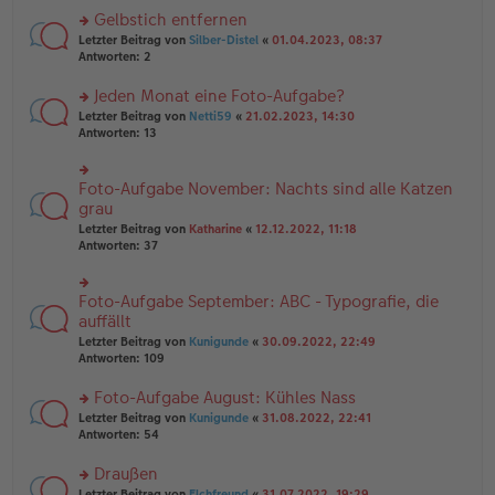
es
ei
u
Gelbstich entfernen
e
tr
n
n
rs
Letzter Beitrag von
Silber-Distel
«
01.04.2023, 08:37
a
g
er
te
Antworten:
2
g
el
B
r
es
ei
u
Jeden Monat eine Foto-Aufgabe?
e
tr
n
n
rs
Letzter Beitrag von
Netti59
«
21.02.2023, 14:30
a
g
er
te
Antworten:
13
g
el
B
r
es
ei
u
e
tr
n
Foto-Aufgabe November: Nachts sind alle Katzen
n
rs
a
g
er
te
grau
g
el
B
r
Letzter Beitrag von
Katharine
«
12.12.2022, 11:18
es
ei
u
Antworten:
37
e
tr
n
n
a
g
er
g
el
B
Foto-Aufgabe September: ABC - Typografie, die
rs
es
ei
te
auffällt
e
tr
r
n
Letzter Beitrag von
Kunigunde
«
30.09.2022, 22:49
a
u
er
Antworten:
109
g
n
B
g
ei
Foto-Aufgabe August: Kühles Nass
el
tr
es
rs
Letzter Beitrag von
Kunigunde
«
31.08.2022, 22:41
a
e
te
Antworten:
54
g
n
r
er
u
Draußen
B
n
rs
Letzter Beitrag von
Elchfreund
«
31.07.2022, 19:29