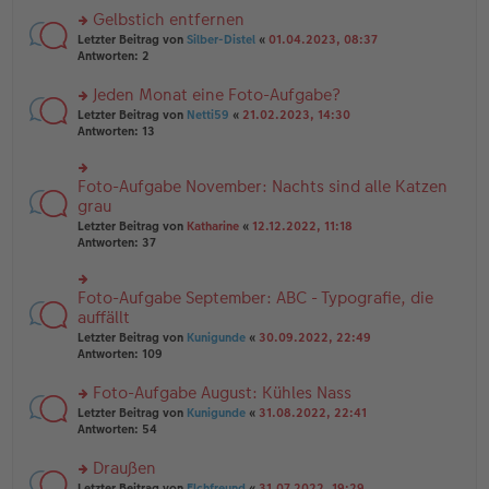
es
ei
u
Gelbstich entfernen
e
tr
n
n
rs
Letzter Beitrag von
Silber-Distel
«
01.04.2023, 08:37
a
g
er
te
Antworten:
2
g
el
B
r
es
ei
u
Jeden Monat eine Foto-Aufgabe?
e
tr
n
n
rs
Letzter Beitrag von
Netti59
«
21.02.2023, 14:30
a
g
er
te
Antworten:
13
g
el
B
r
es
ei
u
e
tr
n
Foto-Aufgabe November: Nachts sind alle Katzen
n
rs
a
g
er
te
grau
g
el
B
r
Letzter Beitrag von
Katharine
«
12.12.2022, 11:18
es
ei
u
Antworten:
37
e
tr
n
n
a
g
er
g
el
B
Foto-Aufgabe September: ABC - Typografie, die
rs
es
ei
te
auffällt
e
tr
r
n
Letzter Beitrag von
Kunigunde
«
30.09.2022, 22:49
a
u
er
Antworten:
109
g
n
B
g
ei
Foto-Aufgabe August: Kühles Nass
el
tr
es
rs
Letzter Beitrag von
Kunigunde
«
31.08.2022, 22:41
a
e
te
Antworten:
54
g
n
r
er
u
Draußen
B
n
rs
Letzter Beitrag von
Elchfreund
«
31.07.2022, 19:29