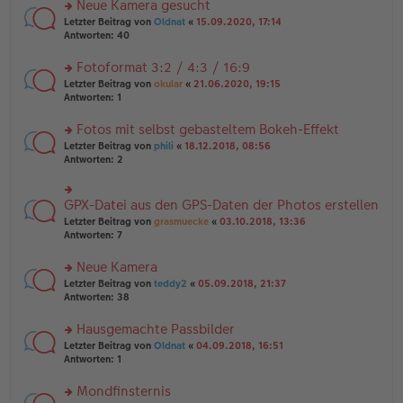
es
Neue Kamera gesucht
ei
n
e
tr
rs
Letzter Beitrag von
Oldnat
«
15.09.2020, 17:14
g
n
a
te
Antworten:
40
el
er
g
r
es
B
u
Fotoformat 3:2 / 4:3 / 16:9
e
ei
n
n
tr
rs
Letzter Beitrag von
okular
«
21.06.2020, 19:15
g
er
a
te
Antworten:
1
el
B
g
r
es
ei
u
Fotos mit selbst gebasteltem Bokeh-Effekt
e
tr
n
n
rs
Letzter Beitrag von
phili
«
18.12.2018, 08:56
a
g
er
te
Antworten:
2
g
el
B
r
es
ei
u
e
tr
n
GPX-Datei aus den GPS-Daten der Photos erstellen
n
rs
a
g
er
te
Letzter Beitrag von
grasmuecke
«
03.10.2018, 13:36
g
el
B
r
Antworten:
7
es
ei
u
e
tr
n
Neue Kamera
n
a
g
er
rs
Letzter Beitrag von
teddy2
«
05.09.2018, 21:37
g
el
B
te
Antworten:
38
es
ei
r
e
tr
u
n
Hausgemachte Passbilder
a
n
er
rs
Letzter Beitrag von
Oldnat
«
04.09.2018, 16:51
g
g
B
te
Antworten:
1
el
ei
r
es
tr
u
Mondfinsternis
e
a
n