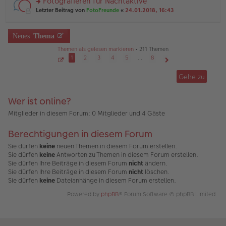
Fotografieren für Nachtaktive
e
ei
n
n
tr
rs
Letzter Beitrag von
FotoFreunde
«
24.01.2018, 16:43
g
er
a
te
el
B
g
r
es
ei
u
Neues
Thema
e
tr
n
n
a
g
Themen als gelesen markieren
• 211 Themen
er
g
el
1
2
3
4
5
…
8
B
es
ei
S
Nächste
e
e
tr
Gehe zu
n
i
a
t
er
g
e
B
1
Wer ist online?
v
ei
o
tr
n
Mitglieder in diesem Forum: 0 Mitglieder und 4 Gäste
a
8
g
Berechtigungen in diesem Forum
Sie dürfen
keine
neuen Themen in diesem Forum erstellen.
Sie dürfen
keine
Antworten zu Themen in diesem Forum erstellen.
Sie dürfen Ihre Beiträge in diesem Forum
nicht
ändern.
Sie dürfen Ihre Beiträge in diesem Forum
nicht
löschen.
Sie dürfen
keine
Dateianhänge in diesem Forum erstellen.
Powered by
phpBB
® Forum Software © phpBB Limited