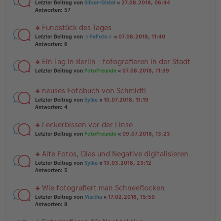
n
g
rs
Letzter Beitrag von
Silber-Distel
«
27.08.2018, 06:44
g
er
te
Antworten:
57
el
B
r
es
ei
u
Fundstück des Tages
e
tr
n
n
rs
Letzter Beitrag von
☼PeFoto☼
«
07.08.2018, 11:40
a
g
er
te
Antworten:
6
g
el
B
r
es
ei
u
Ein Tag in Berlin - fotografieren in der Stadt
e
tr
n
n
rs
Letzter Beitrag von
FotoFreunde
«
07.08.2018, 11:39
a
g
er
te
g
el
B
r
es
neuses Fotobuch von Schmidti
ei
u
e
tr
rs
n
Letzter Beitrag von
Sylke
«
10.07.2018, 11:19
n
a
te
g
Antworten:
4
er
g
r
el
B
u
es
Leckerbissen vor der Linse
ei
n
e
tr
rs
Letzter Beitrag von
FotoFreunde
«
09.07.2018, 13:23
g
n
a
te
el
er
g
r
es
B
Alte Fotos, Dias und Negative digitalisieren
u
e
ei
rs
n
Letzter Beitrag von
Sylke
«
13.03.2018, 23:12
n
tr
te
g
Antworten:
5
er
a
r
el
B
g
u
es
Wie fotografiert man Schneeflocken
ei
n
e
tr
rs
Letzter Beitrag von
Martha
«
17.02.2018, 15:50
g
n
a
te
Antworten:
8
el
er
g
r
es
B
u