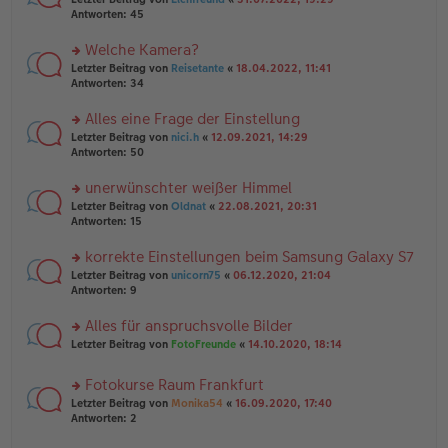
ei
g
te
Antworten:
45
tr
el
r
a
es
u
Welche Kamera?
g
e
n
n
rs
Letzter Beitrag von
Reisetante
«
18.04.2022, 11:41
g
er
te
Antworten:
34
el
B
r
es
ei
u
Alles eine Frage der Einstellung
e
tr
n
n
rs
Letzter Beitrag von
nici.h
«
12.09.2021, 14:29
a
g
er
te
Antworten:
50
g
el
B
r
es
ei
u
unerwünschter weißer Himmel
e
tr
n
n
rs
Letzter Beitrag von
Oldnat
«
22.08.2021, 20:31
a
g
er
te
Antworten:
15
g
el
B
r
es
ei
u
korrekte Einstellungen beim Samsung Galaxy S7
e
tr
n
n
rs
Letzter Beitrag von
unicorn75
«
06.12.2020, 21:04
a
g
er
te
Antworten:
9
g
el
B
r
es
ei
u
Alles für anspruchsvolle Bilder
e
tr
n
n
rs
Letzter Beitrag von
FotoFreunde
«
14.10.2020, 18:14
a
g
er
te
g
el
B
r
es
Fotokurse Raum Frankfurt
ei
u
e
tr
rs
n
Letzter Beitrag von
Monika54
«
16.09.2020, 17:40
n
a
te
g
Antworten:
2
er
g
r
el
B
u