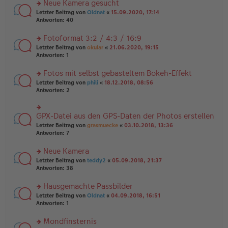
es
Neue Kamera gesucht
ei
n
e
tr
rs
Letzter Beitrag von
Oldnat
«
15.09.2020, 17:14
g
n
a
te
Antworten:
40
el
er
g
r
es
B
u
Fotoformat 3:2 / 4:3 / 16:9
e
ei
n
n
tr
rs
Letzter Beitrag von
okular
«
21.06.2020, 19:15
g
er
a
te
Antworten:
1
el
B
g
r
es
ei
u
Fotos mit selbst gebasteltem Bokeh-Effekt
e
tr
n
n
rs
Letzter Beitrag von
phili
«
18.12.2018, 08:56
a
g
er
te
Antworten:
2
g
el
B
r
es
ei
u
e
tr
n
GPX-Datei aus den GPS-Daten der Photos erstellen
n
rs
a
g
er
te
Letzter Beitrag von
grasmuecke
«
03.10.2018, 13:36
g
el
B
r
Antworten:
7
es
ei
u
e
tr
n
Neue Kamera
n
a
g
er
rs
Letzter Beitrag von
teddy2
«
05.09.2018, 21:37
g
el
B
te
Antworten:
38
es
ei
r
e
tr
u
n
Hausgemachte Passbilder
a
n
er
rs
Letzter Beitrag von
Oldnat
«
04.09.2018, 16:51
g
g
B
te
Antworten:
1
el
ei
r
es
tr
u
Mondfinsternis
e
a
n