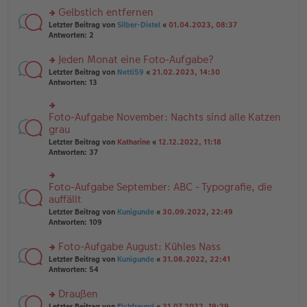
es
ei
u
Gelbstich entfernen
e
tr
n
n
rs
Letzter Beitrag von
Silber-Distel
«
01.04.2023, 08:37
a
g
er
te
Antworten:
2
g
el
B
r
es
ei
u
Jeden Monat eine Foto-Aufgabe?
e
tr
n
n
rs
Letzter Beitrag von
Netti59
«
21.02.2023, 14:30
a
g
er
te
Antworten:
13
g
el
B
r
es
ei
u
e
tr
n
Foto-Aufgabe November: Nachts sind alle Katzen
n
rs
a
g
er
te
grau
g
el
B
r
Letzter Beitrag von
Katharine
«
12.12.2022, 11:18
es
ei
u
Antworten:
37
e
tr
n
n
a
g
er
g
el
B
Foto-Aufgabe September: ABC - Typografie, die
rs
es
ei
te
auffällt
e
tr
r
n
Letzter Beitrag von
Kunigunde
«
30.09.2022, 22:49
a
u
er
Antworten:
109
g
n
B
g
ei
Foto-Aufgabe August: Kühles Nass
el
tr
es
rs
Letzter Beitrag von
Kunigunde
«
31.08.2022, 22:41
a
e
te
Antworten:
54
g
n
r
er
u
Draußen
B
n
rs
Letzter Beitrag von
Elchfreund
«
31.07.2022, 19:29