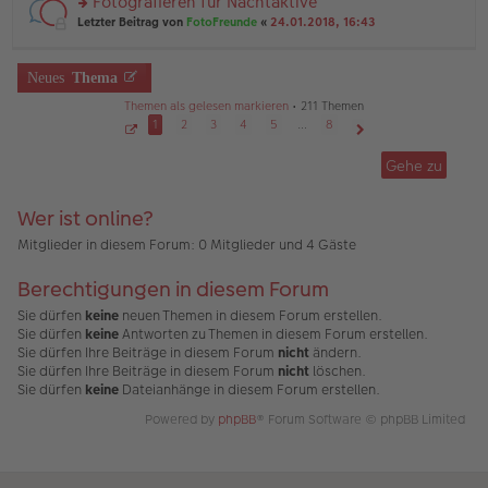
Fotografieren für Nachtaktive
e
ei
n
n
tr
rs
Letzter Beitrag von
FotoFreunde
«
24.01.2018, 16:43
g
er
a
te
el
B
g
r
es
ei
u
Neues
Thema
e
tr
n
n
a
g
Themen als gelesen markieren
• 211 Themen
er
g
el
1
2
3
4
5
…
8
B
es
ei
S
Nächste
e
e
tr
Gehe zu
n
i
a
t
er
g
e
B
1
Wer ist online?
v
ei
o
tr
n
Mitglieder in diesem Forum: 0 Mitglieder und 4 Gäste
a
8
g
Berechtigungen in diesem Forum
Sie dürfen
keine
neuen Themen in diesem Forum erstellen.
Sie dürfen
keine
Antworten zu Themen in diesem Forum erstellen.
Sie dürfen Ihre Beiträge in diesem Forum
nicht
ändern.
Sie dürfen Ihre Beiträge in diesem Forum
nicht
löschen.
Sie dürfen
keine
Dateianhänge in diesem Forum erstellen.
Powered by
phpBB
® Forum Software © phpBB Limited