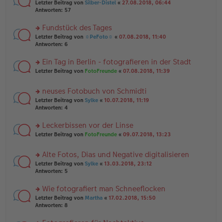
n
g
rs
Letzter Beitrag von
Silber-Distel
«
27.08.2018, 06:44
g
er
te
Antworten:
57
el
B
r
es
ei
u
Fundstück des Tages
e
tr
n
n
rs
Letzter Beitrag von
☼PeFoto☼
«
07.08.2018, 11:40
a
g
er
te
Antworten:
6
g
el
B
r
es
ei
u
Ein Tag in Berlin - fotografieren in der Stadt
e
tr
n
n
rs
Letzter Beitrag von
FotoFreunde
«
07.08.2018, 11:39
a
g
er
te
g
el
B
r
es
neuses Fotobuch von Schmidti
ei
u
e
tr
rs
n
Letzter Beitrag von
Sylke
«
10.07.2018, 11:19
n
a
te
g
Antworten:
4
er
g
r
el
B
u
es
Leckerbissen vor der Linse
ei
n
e
tr
rs
Letzter Beitrag von
FotoFreunde
«
09.07.2018, 13:23
g
n
a
te
el
er
g
r
es
B
Alte Fotos, Dias und Negative digitalisieren
u
e
ei
rs
n
Letzter Beitrag von
Sylke
«
13.03.2018, 23:12
n
tr
te
g
Antworten:
5
er
a
r
el
B
g
u
es
Wie fotografiert man Schneeflocken
ei
n
e
tr
rs
Letzter Beitrag von
Martha
«
17.02.2018, 15:50
g
n
a
te
Antworten:
8
el
er
g
r
es
B
u