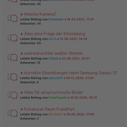
ei
g
te
Antworten:
45
tr
el
r
a
es
u
Welche Kamera?
g
e
n
n
rs
Letzter Beitrag von
Reisetante
«
18.04.2022, 11:41
g
er
te
Antworten:
34
el
B
r
es
ei
u
Alles eine Frage der Einstellung
e
tr
n
n
rs
Letzter Beitrag von
nici.h
«
12.09.2021, 14:29
a
g
er
te
Antworten:
50
g
el
B
r
es
ei
u
unerwünschter weißer Himmel
e
tr
n
n
rs
Letzter Beitrag von
Oldnat
«
22.08.2021, 20:31
a
g
er
te
Antworten:
15
g
el
B
r
es
ei
u
korrekte Einstellungen beim Samsung Galaxy S7
e
tr
n
n
rs
Letzter Beitrag von
unicorn75
«
06.12.2020, 21:04
a
g
er
te
Antworten:
9
g
el
B
r
es
ei
u
Alles für anspruchsvolle Bilder
e
tr
n
n
rs
Letzter Beitrag von
FotoFreunde
«
14.10.2020, 18:14
a
g
er
te
g
el
B
r
es
Fotokurse Raum Frankfurt
ei
u
e
tr
rs
n
Letzter Beitrag von
Monika54
«
16.09.2020, 17:40
n
a
te
g
Antworten:
2
er
g
r
el
B
u