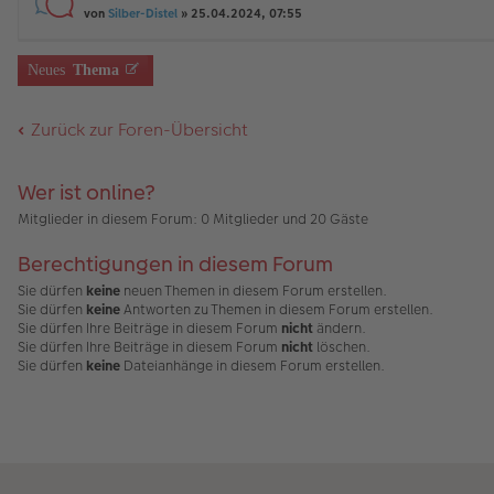
rs
e
n
von
Silber-Distel
» 25.04.2024, 07:55
ei
g
te
n
g
tr
e
r
er
el
a
u
B
es
g
Neues
Thema
n
ei
e
g
tr
n
el
a
er
Zurück zur Foren-Übersicht
es
g
B
e
ei
n
tr
er
a
Wer ist online?
B
g
ei
Mitglieder in diesem Forum: 0 Mitglieder und 20 Gäste
tr
a
Berechtigungen in diesem Forum
g
Sie dürfen
keine
neuen Themen in diesem Forum erstellen.
Sie dürfen
keine
Antworten zu Themen in diesem Forum erstellen.
Sie dürfen Ihre Beiträge in diesem Forum
nicht
ändern.
Sie dürfen Ihre Beiträge in diesem Forum
nicht
löschen.
Sie dürfen
keine
Dateianhänge in diesem Forum erstellen.