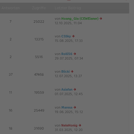
S
Näch
e
Antworten
Zugriffe
Letzter Beitrag
i
t
e
von
Hoang_Gia (CEWEianer)
1
E
7
25022
v
12.10.2025, 11:04
e
o
u
n
1
es
8
von
CSSky
te
E
2
13315
15.08.2025, 17:33
e
r
u
B
es
ei
von
Rolli56
te
tr
E
2
5516
29.07.2025, 07:34
e
r
a
u
B
g
es
ei
von
Blicki
te
tr
E
37
47468
12.07.2025, 13:27
e
r
a
G
u
B
g
es
ei
von
Asiafan
te
tr
E
11
19559
01.07.2025, 12:45
r
e
a
G
B
u
g
ei
es
von
Maresa
tr
te
E
16
25449
19.06.2025, 15:12
a
r
e
G
g
B
u
ei
es
von
NeleHonig
tr
te
E
18
31690
31.03.2025, 12:20
a
r
e
G