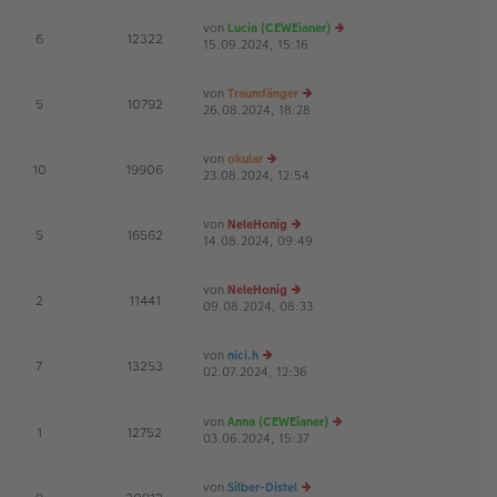
ei
es
von
Lucia (CEWEianer)
tr
te
E
6
12322
15.09.2024, 15:16
e
a
r
u
g
B
es
ei
von
Traumfänger
te
tr
E
5
10792
26.08.2024, 18:28
e
r
a
u
B
g
es
ei
von
okular
te
tr
E
10
19906
23.08.2024, 12:54
e
r
a
u
B
g
es
ei
von
NeleHonig
te
tr
E
5
16562
14.08.2024, 09:49
e
r
a
u
B
g
es
ei
von
NeleHonig
te
tr
E
2
11441
09.08.2024, 08:33
e
r
a
u
B
g
es
ei
von
nici.h
te
tr
E
7
13253
02.07.2024, 12:36
e
r
a
G
u
B
g
es
ei
von
Anna (CEWEianer)
te
tr
E
1
12752
03.06.2024, 15:37
r
e
a
B
u
g
ei
es
von
Silber-Distel
tr
te
E