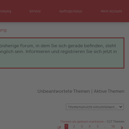
eratung
Service
Auftragsstatus
Mein Account
ung
bisherige Forum, in dem Sie sich gerade befinden, steht
ch sein. Informieren und registrieren Sie sich jetzt in
Unbeantwortete Themen
|
Aktive Themen
Themen als gelesen markieren
• 527 Themen
1
2
3
4
5
…
18