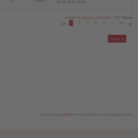
9
20912
25.04.2024, 18:01
e
a
r
u
g
B
es
ei
te
tr
Themen als gelesen markieren
• 527 Themen
r
a
1
2
3
4
5
…
18
B
g
S
Näch
ei
e
tr
i
Gehe zu
t
a
e
g
1
v
o
n
1
8
Powered by
phpBB
® Forum Software © phpBB Limited