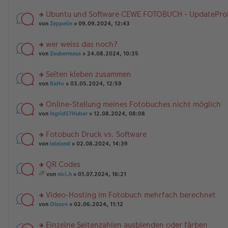
n
g
te
tr
e
A
er
el
r
a
nh
Ubuntu und Software CEWE FOTOBUCH - UpdatePro
B
es
u
g
än
rs
ei
e
n
von
Zeppelin
» 09.09.2024, 12:43
g
te
tr
n
g
e
r
a
er
el
wer weiss das noch?
u
g
B
es
rs
n
von
Zaubermaus
» 24.08.2024, 10:35
ei
e
te
g
tr
n
r
el
a
er
Seiten kleben zusammen
u
es
g
B
rs
n
von
RaHo
» 03.05.2024, 12:59
e
ei
te
g
n
tr
r
el
er
a
Online-Stellung meines Fotobuches nicht möglich
u
es
B
g
rs
n
von
Ingrid57Huber
» 12.08.2024, 08:08
e
ei
te
g
n
tr
r
el
er
a
Fotobuch Druck vs. Software
u
es
B
g
rs
n
von
lalaland
» 02.08.2024, 14:39
e
ei
te
g
n
tr
r
el
er
a
QR Codes
u
es
B
g
rs
n
e
von
nici.h
» 01.07.2024, 16:21
ei
te
g
es
n
tr
r
el
a
er
a
Video-Hosting im Fotobuch mehrfach berechnet
u
es
m
B
g
n
rs
e
t
von
Olsson
» 02.06.2024, 11:12
ei
g
te
n
A
tr
el
r
er
nh
a
Einzelne Seitenzahlen ausblenden oder färben
es
u
B
än
g