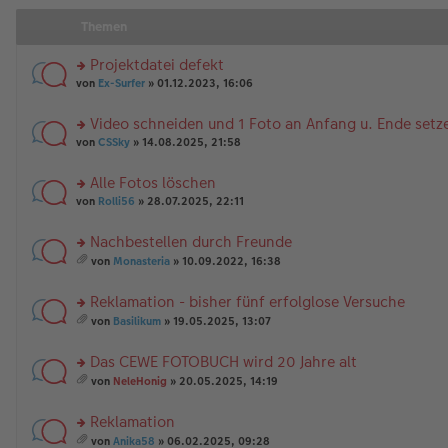
Themen
Projektdatei defekt
rs
von
Ex-Surfer
» 01.12.2023, 16:06
te
r
Video schneiden und 1 Foto an Anfang u. Ende setz
u
rs
n
von
CSSky
» 14.08.2025, 21:58
te
g
r
el
Alle Fotos löschen
u
es
rs
n
von
Rolli56
» 28.07.2025, 22:11
e
te
g
n
r
el
er
Nachbestellen durch Freunde
u
es
B
rs
n
e
von
Monasteria
» 10.09.2022, 16:38
ei
te
g
es
n
tr
r
el
a
er
a
Reklamation - bisher fünf erfolglose Versuche
u
es
m
B
g
n
rs
e
t
ei
von
Basilikum
» 19.05.2025, 13:07
g
te
n
A
es
tr
el
r
er
nh
a
a
Das CEWE FOTOBUCH wird 20 Jahre alt
es
u
B
än
m
g
e
n
rs
ei
g
t
von
NeleHonig
» 20.05.2025, 14:19
n
g
te
tr
e
A
es
er
el
r
a
nh
a
Reklamation
B
es
u
g
än
m
ei
e
n
rs
g
t
von
Anika58
» 06.02.2025, 09:28