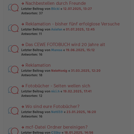
er
u
Nachbestellen durch Freunde
g
B
n
rs
Letzter Beitrag von
Blicki
«
12.07.2025, 13:27
ei
g
te
Antworten:
37
tr
el
r
a
es
u
Reklamation - bisher fünf erfolglose Versuche
g
e
n
n
rs
Letzter Beitrag von
Asiafan
«
01.07.2025, 12:45
g
er
te
Antworten:
11
el
B
r
es
ei
u
Das CEWE FOTOBUCH wird 20 Jahre alt
e
tr
n
n
rs
Letzter Beitrag von
Maresa
«
19.06.2025, 15:12
a
g
er
te
Antworten:
16
g
el
B
r
es
ei
u
Reklamation
e
tr
n
n
rs
Letzter Beitrag von
NeleHonig
«
31.03.2025, 12:20
a
g
er
te
Antworten:
18
g
el
B
r
es
ei
u
Fotobücher - Seiten wellen sich
e
tr
n
n
rs
Letzter Beitrag von
nici.h
«
19.02.2025, 17:41
a
g
er
te
Antworten:
12
g
el
B
r
es
ei
u
Wo sind eure Fotobücher?
e
tr
n
n
rs
Letzter Beitrag von
Netti59
«
23.01.2025, 16:20
a
g
er
te
Antworten:
16
g
el
B
r
es
ei
u
mcf-Datei Ordner bereinigen?
e
tr
n
n
rs
Letzter Beitrag von
CSSky
«
18.01.2025, 14:56
a