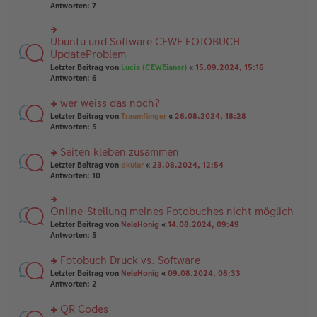
u
er
Antworten:
7
g
n
B
g
ei
el
tr
Ubuntu und Software CEWE FOTOBUCH -
rs
es
a
te
UpdateProblem
e
g
r
n
Letzter Beitrag von
Lucia (CEWEianer)
«
15.09.2024, 15:16
u
er
Antworten:
6
n
B
g
ei
wer weiss das noch?
el
tr
es
rs
Letzter Beitrag von
Traumfänger
«
26.08.2024, 18:28
a
e
te
Antworten:
5
g
n
r
er
u
Seiten kleben zusammen
B
n
rs
Letzter Beitrag von
okular
«
23.08.2024, 12:54
ei
g
te
Antworten:
10
tr
el
r
a
es
u
g
e
n
Online-Stellung meines Fotobuches nicht möglich
n
rs
g
er
te
Letzter Beitrag von
NeleHonig
«
14.08.2024, 09:49
el
B
r
Antworten:
5
es
ei
u
e
tr
n
Fotobuch Druck vs. Software
n
a
g
er
rs
Letzter Beitrag von
NeleHonig
«
09.08.2024, 08:33
g
el
B
te
Antworten:
2
es
ei
r
e
tr
u
n
QR Codes
a
n