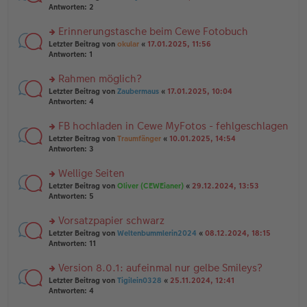
g
er
te
Antworten:
2
g
el
B
r
es
ei
u
Erinnerungstasche beim Cewe Fotobuch
e
tr
n
n
rs
Letzter Beitrag von
okular
«
17.01.2025, 11:56
a
g
er
te
Antworten:
1
g
el
B
r
es
ei
u
Rahmen möglich?
e
tr
n
n
rs
Letzter Beitrag von
Zaubermaus
«
17.01.2025, 10:04
a
g
er
te
Antworten:
4
g
el
B
r
es
ei
u
FB hochladen in Cewe MyFotos - fehlgeschlagen
e
tr
n
n
rs
Letzter Beitrag von
Traumfänger
«
10.01.2025, 14:54
a
g
er
te
Antworten:
3
g
el
B
r
es
ei
u
Wellige Seiten
e
tr
n
n
rs
Letzter Beitrag von
Oliver (CEWEianer)
«
29.12.2024, 13:53
a
g
er
te
Antworten:
5
g
el
B
r
es
ei
u
Vorsatzpapier schwarz
e
tr
n
n
rs
Letzter Beitrag von
Weltenbummlerin2024
«
08.12.2024, 18:15
a
g
er
te
Antworten:
11
g
el
B
r
es
ei
u
Version 8.0.1: aufeinmal nur gelbe Smileys?
e
tr
n
n
rs
Letzter Beitrag von
Tigilein0328
«
25.11.2024, 12:41
a
g
er
te
Antworten:
4
g
el
B
r
es