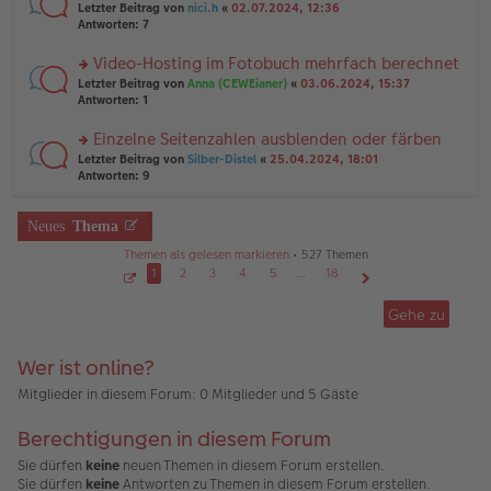
er
rs
Letzter Beitrag von
nici.h
«
02.07.2024, 12:36
g
g
B
te
Antworten:
7
el
ei
r
es
tr
u
Video-Hosting im Fotobuch mehrfach berechnet
e
a
n
n
g
rs
Letzter Beitrag von
Anna (CEWEianer)
«
03.06.2024, 15:37
g
er
te
Antworten:
1
el
B
r
es
ei
u
Einzelne Seitenzahlen ausblenden oder färben
e
tr
n
n
rs
Letzter Beitrag von
Silber-Distel
«
25.04.2024, 18:01
a
g
er
te
Antworten:
9
g
el
B
r
es
ei
u
e
tr
n
Neues
Thema
n
a
g
er
g
Themen als gelesen markieren
• 527 Themen
el
B
es
1
2
3
4
5
…
18
ei
e
S
Nächste
tr
e
n
Gehe zu
a
i
er
g
t
B
e
1
ei
Wer ist online?
v
tr
o
a
n
Mitglieder in diesem Forum: 0 Mitglieder und 5 Gäste
1
g
8
Berechtigungen in diesem Forum
Sie dürfen
keine
neuen Themen in diesem Forum erstellen.
Sie dürfen
keine
Antworten zu Themen in diesem Forum erstellen.