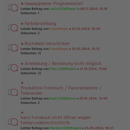
ei
u
laaaaagsamer Programmstart
e
tr
n
n
rs
Letzter Beitrag von
Lucia (CEWEianer)
«
08.11.2024, 15:18
a
g
er
te
Antworten:
1
g
el
B
r
es
ei
u
Farbdarstellung
e
tr
n
n
rs
Letzter Beitrag von
Traumfänger
«
29.10.2024, 10:39
a
g
er
te
Antworten:
2
g
el
B
r
es
ei
u
Buchdatei verschicken
e
tr
n
n
rs
Letzter Beitrag von
Traumfänger
«
29.10.2024, 10:12
a
g
er
te
Antworten:
12
g
el
B
r
es
ei
u
Anmeldung / Bestellung nicht möglich
e
tr
n
n
rs
Letzter Beitrag von
Timo (CEWEianer)
«
12.10.2024, 17:06
a
g
er
te
Antworten:
12
g
el
B
r
es
ei
u
e
tr
n
Produktion Fotobuch / Panoramaseite /
n
rs
a
g
er
te
Toleranzen
g
el
B
r
Letzter Beitrag von
Pauli (CEWEianer)
«
07.10.2024, 13:59
es
ei
u
Antworten:
2
e
tr
n
n
a
g
er
g
el
B
kann Fotobuch nicht öffnen wegen
rs
es
ei
te
Fehlercode0xc000007b
e
tr
r
n
Letzter Beitrag von
Thorben (CEWEianer)
«
24.09.2024, 16:37
a