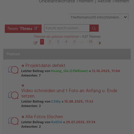
Unbeantwortete Themen
|
Aktive Themen
Neues
Thema
Themen als gelesen markieren
• 527 Themen
1
2
3
4
5
…
18
S
Nächste
e
Themen
i
t
e
1
Projektdatei defekt
v
o
rs
Letzter Beitrag von
Hoang_Gia (CEWEianer)
«
12.10.2025, 11:04
n
te
Antworten:
7
1
r
8
u
n
Video schneiden und 1 Foto an Anfang u. Ende
rs
g
te
setzen
el
r
Letzter Beitrag von
CSSky
«
15.08.2025, 17:33
es
u
Antworten:
2
e
n
n
g
er
Alle Fotos löschen
el
B
es
rs
Letzter Beitrag von
Rolli56
«
29.07.2025, 07:34
ei
e
te
Antworten:
2
tr
n
r
a