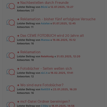
er
u
Nachbestellen durch Freunde
g
B
n
rs
Letzter Beitrag von
Blicki
«
12.07.2025, 13:27
ei
g
te
Antworten:
37
tr
el
r
a
es
u
Reklamation - bisher fünf erfolglose Versuche
g
e
n
n
rs
Letzter Beitrag von
Asiafan
«
01.07.2025, 12:45
g
er
te
Antworten:
11
el
B
r
es
ei
u
Das CEWE FOTOBUCH wird 20 Jahre alt
e
tr
n
n
rs
Letzter Beitrag von
Maresa
«
19.06.2025, 15:12
a
g
er
te
Antworten:
16
g
el
B
r
es
ei
u
Reklamation
e
tr
n
n
rs
Letzter Beitrag von
NeleHonig
«
31.03.2025, 12:20
a
g
er
te
Antworten:
18
g
el
B
r
es
ei
u
Fotobücher - Seiten wellen sich
e
tr
n
n
rs
Letzter Beitrag von
nici.h
«
19.02.2025, 17:41
a
g
er
te
Antworten:
12
g
el
B
r
es
ei
u
Wo sind eure Fotobücher?
e
tr
n
n
rs
Letzter Beitrag von
Netti59
«
23.01.2025, 16:20
a
g
er
te
Antworten:
16
g
el
B
r
es
ei
u
mcf-Datei Ordner bereinigen?
e
tr
n
n
rs
Letzter Beitrag von
CSSky
«
18.01.2025, 14:56
a