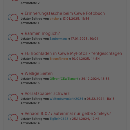
g
er
te
Antworten:
2
g
el
B
r
es
ei
u
Erinnerungstasche beim Cewe Fotobuch
e
tr
n
n
rs
Letzter Beitrag von
okular
«
17.01.2025, 11:56
a
g
er
te
Antworten:
1
g
el
B
r
es
ei
u
Rahmen möglich?
e
tr
n
n
rs
Letzter Beitrag von
Zaubermaus
«
17.01.2025, 10:04
a
g
er
te
Antworten:
4
g
el
B
r
es
ei
u
FB hochladen in Cewe MyFotos - fehlgeschlagen
e
tr
n
n
rs
Letzter Beitrag von
Traumfänger
«
10.01.2025, 14:54
a
g
er
te
Antworten:
3
g
el
B
r
es
ei
u
Wellige Seiten
e
tr
n
n
rs
Letzter Beitrag von
Oliver (CEWEianer)
«
29.12.2024, 13:53
a
g
er
te
Antworten:
5
g
el
B
r
es
ei
u
Vorsatzpapier schwarz
e
tr
n
n
rs
Letzter Beitrag von
Weltenbummlerin2024
«
08.12.2024, 18:15
a
g
er
te
Antworten:
11
g
el
B
r
es
ei
u
Version 8.0.1: aufeinmal nur gelbe Smileys?
e
tr
n
n
rs
Letzter Beitrag von
Tigilein0328
«
25.11.2024, 12:41
a
g
er
te
Antworten:
4
g
el
B
r
es