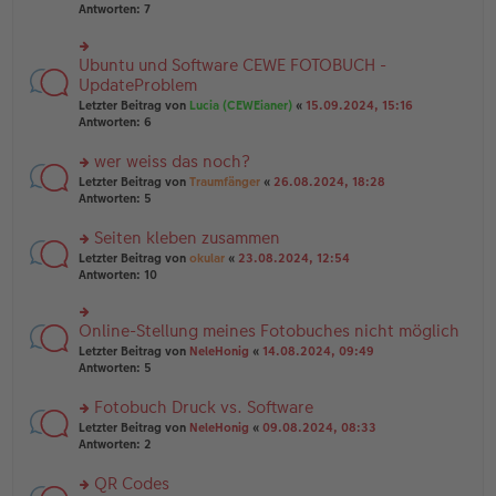
u
er
Antworten:
7
g
n
B
g
ei
el
tr
Ubuntu und Software CEWE FOTOBUCH -
rs
es
a
te
UpdateProblem
e
g
r
n
Letzter Beitrag von
Lucia (CEWEianer)
«
15.09.2024, 15:16
u
er
Antworten:
6
n
B
g
ei
wer weiss das noch?
el
tr
es
rs
Letzter Beitrag von
Traumfänger
«
26.08.2024, 18:28
a
e
te
Antworten:
5
g
n
r
er
u
Seiten kleben zusammen
B
n
rs
Letzter Beitrag von
okular
«
23.08.2024, 12:54
ei
g
te
Antworten:
10
tr
el
r
a
es
u
g
e
n
Online-Stellung meines Fotobuches nicht möglich
n
rs
g
er
te
Letzter Beitrag von
NeleHonig
«
14.08.2024, 09:49
el
B
r
Antworten:
5
es
ei
u
e
tr
n
Fotobuch Druck vs. Software
n
a
g
er
rs
Letzter Beitrag von
NeleHonig
«
09.08.2024, 08:33
g
el
B
te
Antworten:
2
es
ei
r
e
tr
u
n
QR Codes
a
n