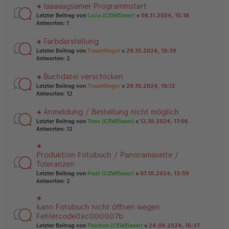
ei
u
laaaaagsamer Programmstart
e
tr
n
n
rs
Letzter Beitrag von
Lucia (CEWEianer)
«
08.11.2024, 15:18
a
g
er
te
Antworten:
1
g
el
B
r
es
ei
u
Farbdarstellung
e
tr
n
n
rs
Letzter Beitrag von
Traumfänger
«
29.10.2024, 10:39
a
g
er
te
Antworten:
2
g
el
B
r
es
ei
u
Buchdatei verschicken
e
tr
n
n
rs
Letzter Beitrag von
Traumfänger
«
29.10.2024, 10:12
a
g
er
te
Antworten:
12
g
el
B
r
es
ei
u
Anmeldung / Bestellung nicht möglich
e
tr
n
n
rs
Letzter Beitrag von
Timo (CEWEianer)
«
12.10.2024, 17:06
a
g
er
te
Antworten:
12
g
el
B
r
es
ei
u
e
tr
n
Produktion Fotobuch / Panoramaseite /
n
rs
a
g
er
te
Toleranzen
g
el
B
r
Letzter Beitrag von
Pauli (CEWEianer)
«
07.10.2024, 13:59
es
ei
u
Antworten:
2
e
tr
n
n
a
g
er
g
el
B
kann Fotobuch nicht öffnen wegen
rs
es
ei
te
Fehlercode0xc000007b
e
tr
r
n
Letzter Beitrag von
Thorben (CEWEianer)
«
24.09.2024, 16:37
a