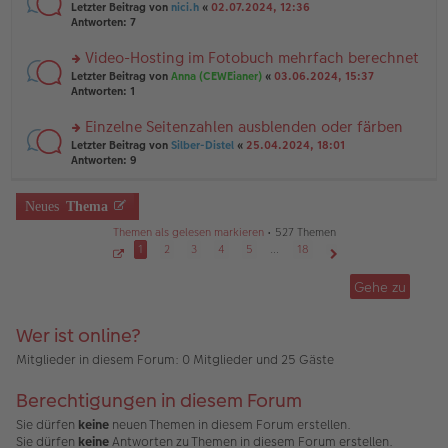
er
rs
Letzter Beitrag von
nici.h
«
02.07.2024, 12:36
g
g
B
te
Antworten:
7
el
ei
r
es
tr
u
Video-Hosting im Fotobuch mehrfach berechnet
e
a
n
n
g
rs
Letzter Beitrag von
Anna (CEWEianer)
«
03.06.2024, 15:37
g
er
te
Antworten:
1
el
B
r
es
ei
u
Einzelne Seitenzahlen ausblenden oder färben
e
tr
n
n
rs
Letzter Beitrag von
Silber-Distel
«
25.04.2024, 18:01
a
g
er
te
Antworten:
9
g
el
B
r
es
ei
u
e
tr
n
Neues
Thema
n
a
g
er
g
Themen als gelesen markieren
• 527 Themen
el
B
es
1
2
3
4
5
…
18
ei
e
S
Nächste
tr
e
n
Gehe zu
a
i
er
g
t
B
e
1
ei
Wer ist online?
v
tr
o
a
n
Mitglieder in diesem Forum: 0 Mitglieder und 25 Gäste
1
g
8
Berechtigungen in diesem Forum
Sie dürfen
keine
neuen Themen in diesem Forum erstellen.
Sie dürfen
keine
Antworten zu Themen in diesem Forum erstellen.