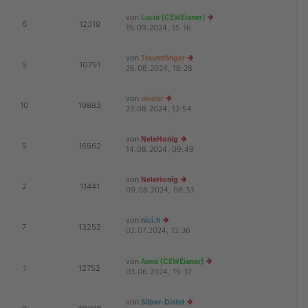
ei
es
von
Lucia (CEWEianer)
tr
te
E
6
12318
15.09.2024, 15:16
e
a
r
u
g
B
es
ei
von
Traumfänger
te
tr
E
5
10791
26.08.2024, 18:28
e
r
a
u
B
g
es
ei
von
okular
te
tr
E
10
19883
23.08.2024, 12:54
e
r
a
u
B
g
es
ei
von
NeleHonig
te
tr
E
5
16562
14.08.2024, 09:49
e
r
a
u
B
g
es
ei
von
NeleHonig
te
tr
E
2
11441
09.08.2024, 08:33
e
r
a
u
B
g
es
ei
von
nici.h
te
tr
E
7
13252
02.07.2024, 12:36
e
r
a
G
u
B
g
es
ei
von
Anna (CEWEianer)
te
tr
E
1
12752
03.06.2024, 15:37
r
e
a
B
u
g
ei
es
von
Silber-Distel
tr
te
E