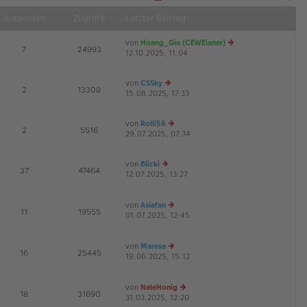
S
Näch
e
Antworten
Zugriffe
Letzter Beitrag
i
t
e
von
Hoang_Gia (CEWEianer)
1
E
7
24993
v
12.10.2025, 11:04
e
o
u
n
1
es
8
von
CSSky
te
E
2
13308
15.08.2025, 17:33
e
r
u
B
es
ei
von
Rolli56
te
tr
E
2
5516
29.07.2025, 07:34
e
r
a
u
B
g
es
ei
von
Blicki
te
tr
E
37
47464
12.07.2025, 13:27
e
r
a
G
u
B
g
es
ei
von
Asiafan
te
tr
E
11
19555
01.07.2025, 12:45
r
e
a
G
B
u
g
ei
es
von
Maresa
tr
te
E
16
25445
19.06.2025, 15:12
a
r
e
G
g
B
u
ei
es
von
NeleHonig
tr
te
E
18
31690
31.03.2025, 12:20
a
r
e
G