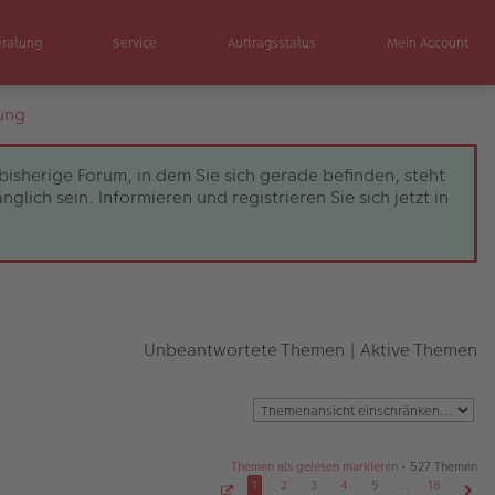
eratung
Service
Auftragsstatus
Mein Account
ung
bisherige Forum, in dem Sie sich gerade befinden, steht
ch sein. Informieren und registrieren Sie sich jetzt in
Unbeantwortete Themen
|
Aktive Themen
Themen als gelesen markieren
• 527 Themen
1
2
3
4
5
…
18