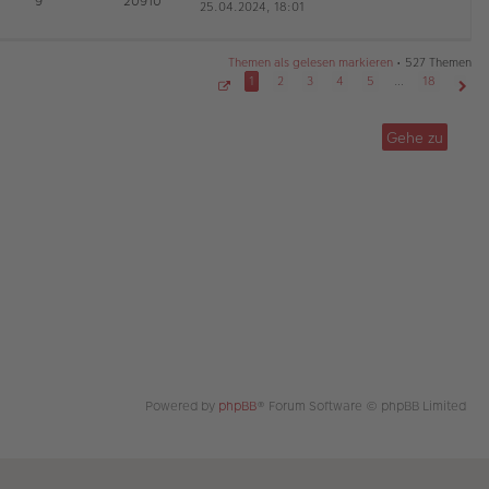
9
20910
25.04.2024, 18:01
e
a
r
u
g
B
es
ei
te
tr
Themen als gelesen markieren
• 527 Themen
r
a
1
2
3
4
5
…
18
B
g
S
Näch
ei
e
tr
i
Gehe zu
t
a
e
g
1
v
o
n
1
8
Powered by
phpBB
® Forum Software © phpBB Limited