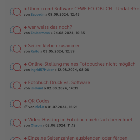
n
g
te
tr
e
A
er
el
r
a
nh
Ubuntu und Software CEWE FOTOBUCH - UpdatePro
B
es
u
g
än
rs
ei
e
n
von
Zeppelin
» 09.09.2024, 12:43
g
te
tr
n
g
e
r
a
er
el
wer weiss das noch?
u
g
B
es
rs
n
von
Zaubermaus
» 24.08.2024, 10:35
ei
e
te
g
tr
n
r
el
a
er
Seiten kleben zusammen
u
es
g
B
rs
n
von
RaHo
» 03.05.2024, 12:59
e
ei
te
g
n
tr
r
el
er
a
Online-Stellung meines Fotobuches nicht möglich
u
es
B
g
rs
n
von
Ingrid57Huber
» 12.08.2024, 08:08
e
ei
te
g
n
tr
r
el
er
a
Fotobuch Druck vs. Software
u
es
B
g
rs
n
von
lalaland
» 02.08.2024, 14:39
e
ei
te
g
n
tr
r
el
er
a
QR Codes
u
es
B
g
rs
n
e
von
nici.h
» 01.07.2024, 16:21
ei
te
g
es
n
tr
r
el
a
er
a
Video-Hosting im Fotobuch mehrfach berechnet
u
es
m
B
g
n
rs
e
t
von
Olsson
» 02.06.2024, 11:12
ei
g
te
n
A
tr
el
r
er
nh
a
Einzelne Seitenzahlen ausblenden oder färben
es
u
B
än
g