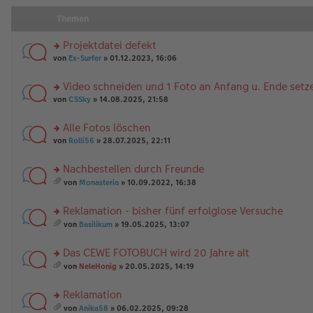
Themen
Projektdatei defekt
rs
von
Ex-Surfer
» 01.12.2023, 16:06
te
r
Video schneiden und 1 Foto an Anfang u. Ende setz
u
rs
n
von
CSSky
» 14.08.2025, 21:58
te
g
r
el
Alle Fotos löschen
u
es
rs
n
von
Rolli56
» 28.07.2025, 22:11
e
te
g
n
r
el
er
Nachbestellen durch Freunde
u
es
B
rs
n
e
von
Monasteria
» 10.09.2022, 16:38
ei
te
g
es
n
tr
r
el
a
er
a
Reklamation - bisher fünf erfolglose Versuche
u
es
m
B
g
n
rs
e
t
ei
von
Basilikum
» 19.05.2025, 13:07
g
te
n
A
es
tr
el
r
er
nh
a
a
Das CEWE FOTOBUCH wird 20 Jahre alt
es
u
B
än
m
g
e
n
rs
ei
g
t
von
NeleHonig
» 20.05.2025, 14:19
n
g
te
tr
e
A
es
er
el
r
a
nh
a
Reklamation
B
es
u
g
än
m
ei
e
n
rs
g
t
von
Anika58
» 06.02.2025, 09:28