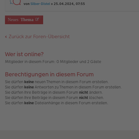
rs
e
n
von
Silber-Distel
» 25.04.2024, 07:55
ei
g
te
n
g
tr
e
r
er
el
a
u
B
es
g
Neues
Thema
n
ei
e
g
tr
n
el
a
er
Zurück zur Foren-Übersicht
es
g
B
e
ei
n
tr
er
a
Wer ist online?
B
g
ei
Mitglieder in diesem Forum: 0 Mitglieder und 2 Gäste
tr
a
Berechtigungen in diesem Forum
g
Sie dürfen
keine
neuen Themen in diesem Forum erstellen.
Sie dürfen
keine
Antworten zu Themen in diesem Forum erstellen.
Sie dürfen Ihre Beiträge in diesem Forum
nicht
ändern.
Sie dürfen Ihre Beiträge in diesem Forum
nicht
löschen.
Sie dürfen
keine
Dateianhänge in diesem Forum erstellen.