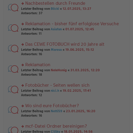
er
u
Nachbestellen durch Freunde
g
B
n
rs
Letzter Beitrag von
Blicki
«
12.07.2025, 13:27
ei
g
te
Antworten:
37
tr
el
r
a
es
u
Reklamation - bisher fünf erfolglose Versuche
g
e
n
n
rs
Letzter Beitrag von
Asiafan
«
01.07.2025, 12:45
g
er
te
Antworten:
11
el
B
r
es
ei
u
Das CEWE FOTOBUCH wird 20 Jahre alt
e
tr
n
n
rs
Letzter Beitrag von
Maresa
«
19.06.2025, 15:12
a
g
er
te
Antworten:
16
g
el
B
r
es
ei
u
Reklamation
e
tr
n
n
rs
Letzter Beitrag von
NeleHonig
«
31.03.2025, 12:20
a
g
er
te
Antworten:
18
g
el
B
r
es
ei
u
Fotobücher - Seiten wellen sich
e
tr
n
n
rs
Letzter Beitrag von
nici.h
«
19.02.2025, 17:41
a
g
er
te
Antworten:
12
g
el
B
r
es
ei
u
Wo sind eure Fotobücher?
e
tr
n
n
rs
Letzter Beitrag von
Netti59
«
23.01.2025, 16:20
a
g
er
te
Antworten:
16
g
el
B
r
es
ei
u
mcf-Datei Ordner bereinigen?
e
tr
n
n
rs
Letzter Beitrag von
CSSky
«
18.01.2025, 14:56
a