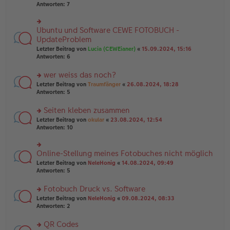
u
er
Antworten:
7
g
n
B
g
ei
el
tr
Ubuntu und Software CEWE FOTOBUCH -
rs
es
a
te
UpdateProblem
e
g
r
n
Letzter Beitrag von
Lucia (CEWEianer)
«
15.09.2024, 15:16
u
er
Antworten:
6
n
B
g
ei
wer weiss das noch?
el
tr
es
rs
Letzter Beitrag von
Traumfänger
«
26.08.2024, 18:28
a
e
te
Antworten:
5
g
n
r
er
u
Seiten kleben zusammen
B
n
rs
Letzter Beitrag von
okular
«
23.08.2024, 12:54
ei
g
te
Antworten:
10
tr
el
r
a
es
u
g
e
n
Online-Stellung meines Fotobuches nicht möglich
n
rs
g
er
te
Letzter Beitrag von
NeleHonig
«
14.08.2024, 09:49
el
B
r
Antworten:
5
es
ei
u
e
tr
n
Fotobuch Druck vs. Software
n
a
g
er
rs
Letzter Beitrag von
NeleHonig
«
09.08.2024, 08:33
g
el
B
te
Antworten:
2
es
ei
r
e
tr
u
n
QR Codes
a
n