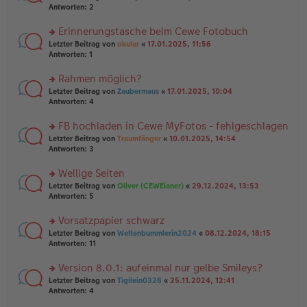
g
er
te
Antworten:
2
g
el
B
r
es
ei
u
Erinnerungstasche beim Cewe Fotobuch
e
tr
n
n
rs
Letzter Beitrag von
okular
«
17.01.2025, 11:56
a
g
er
te
Antworten:
1
g
el
B
r
es
ei
u
Rahmen möglich?
e
tr
n
n
rs
Letzter Beitrag von
Zaubermaus
«
17.01.2025, 10:04
a
g
er
te
Antworten:
4
g
el
B
r
es
ei
u
FB hochladen in Cewe MyFotos - fehlgeschlagen
e
tr
n
n
rs
Letzter Beitrag von
Traumfänger
«
10.01.2025, 14:54
a
g
er
te
Antworten:
3
g
el
B
r
es
ei
u
Wellige Seiten
e
tr
n
n
rs
Letzter Beitrag von
Oliver (CEWEianer)
«
29.12.2024, 13:53
a
g
er
te
Antworten:
5
g
el
B
r
es
ei
u
Vorsatzpapier schwarz
e
tr
n
n
rs
Letzter Beitrag von
Weltenbummlerin2024
«
08.12.2024, 18:15
a
g
er
te
Antworten:
11
g
el
B
r
es
ei
u
Version 8.0.1: aufeinmal nur gelbe Smileys?
e
tr
n
n
rs
Letzter Beitrag von
Tigilein0328
«
25.11.2024, 12:41
a
g
er
te
Antworten:
4
g
el
B
r
es