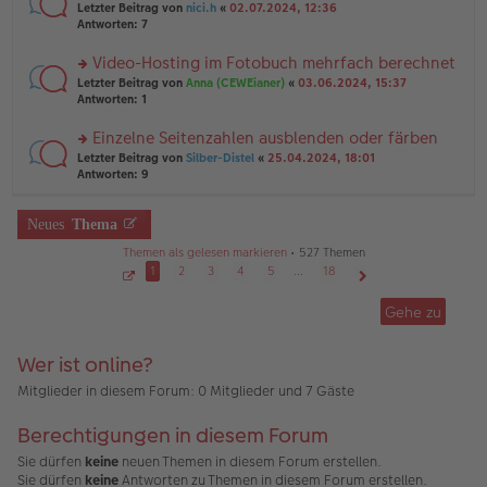
er
rs
Letzter Beitrag von
nici.h
«
02.07.2024, 12:36
g
g
B
te
Antworten:
7
el
ei
r
es
tr
u
Video-Hosting im Fotobuch mehrfach berechnet
e
a
n
n
g
rs
Letzter Beitrag von
Anna (CEWEianer)
«
03.06.2024, 15:37
g
er
te
Antworten:
1
el
B
r
es
ei
u
Einzelne Seitenzahlen ausblenden oder färben
e
tr
n
n
rs
Letzter Beitrag von
Silber-Distel
«
25.04.2024, 18:01
a
g
er
te
Antworten:
9
g
el
B
r
es
ei
u
e
tr
n
Neues
Thema
n
a
g
er
g
Themen als gelesen markieren
• 527 Themen
el
B
es
1
2
3
4
5
…
18
ei
e
S
Nächste
tr
e
n
Gehe zu
a
i
er
g
t
B
e
1
ei
Wer ist online?
v
tr
o
a
n
Mitglieder in diesem Forum: 0 Mitglieder und 7 Gäste
1
g
8
Berechtigungen in diesem Forum
Sie dürfen
keine
neuen Themen in diesem Forum erstellen.
Sie dürfen
keine
Antworten zu Themen in diesem Forum erstellen.