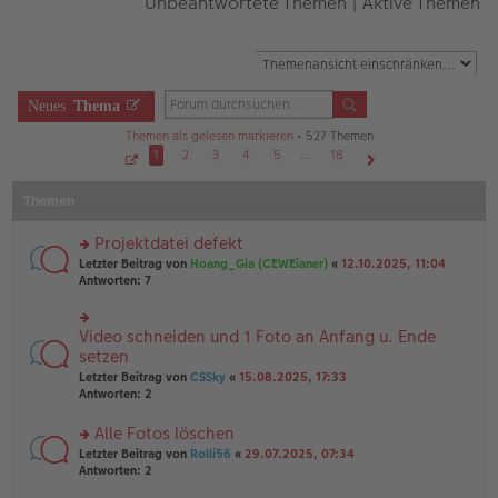
Unbeantwortete Themen
|
Aktive Themen
Neues
Thema
Themen als gelesen markieren
• 527 Themen
1
2
3
4
5
…
18
S
Nächste
e
Themen
i
t
e
1
Projektdatei defekt
v
o
rs
Letzter Beitrag von
Hoang_Gia (CEWEianer)
«
12.10.2025, 11:04
n
te
Antworten:
7
1
r
8
u
n
Video schneiden und 1 Foto an Anfang u. Ende
rs
g
te
setzen
el
r
Letzter Beitrag von
CSSky
«
15.08.2025, 17:33
es
u
Antworten:
2
e
n
n
g
er
Alle Fotos löschen
el
B
es
rs
Letzter Beitrag von
Rolli56
«
29.07.2025, 07:34
ei
e
te
Antworten:
2
tr
n
r
a