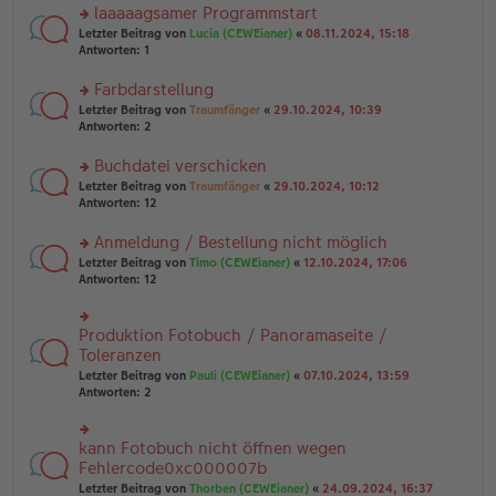
ei
u
laaaaagsamer Programmstart
e
tr
n
n
rs
Letzter Beitrag von
Lucia (CEWEianer)
«
08.11.2024, 15:18
a
g
er
te
Antworten:
1
g
el
B
r
es
ei
u
Farbdarstellung
e
tr
n
n
rs
Letzter Beitrag von
Traumfänger
«
29.10.2024, 10:39
a
g
er
te
Antworten:
2
g
el
B
r
es
ei
u
Buchdatei verschicken
e
tr
n
n
rs
Letzter Beitrag von
Traumfänger
«
29.10.2024, 10:12
a
g
er
te
Antworten:
12
g
el
B
r
es
ei
u
Anmeldung / Bestellung nicht möglich
e
tr
n
n
rs
Letzter Beitrag von
Timo (CEWEianer)
«
12.10.2024, 17:06
a
g
er
te
Antworten:
12
g
el
B
r
es
ei
u
e
tr
n
Produktion Fotobuch / Panoramaseite /
n
rs
a
g
er
te
Toleranzen
g
el
B
r
Letzter Beitrag von
Pauli (CEWEianer)
«
07.10.2024, 13:59
es
ei
u
Antworten:
2
e
tr
n
n
a
g
er
g
el
B
kann Fotobuch nicht öffnen wegen
rs
es
ei
te
Fehlercode0xc000007b
e
tr
r
n
Letzter Beitrag von
Thorben (CEWEianer)
«
24.09.2024, 16:37
a