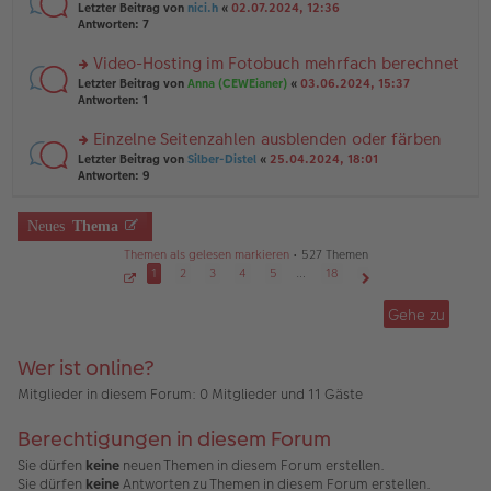
er
rs
Letzter Beitrag von
nici.h
«
02.07.2024, 12:36
g
g
B
te
Antworten:
7
el
ei
r
es
tr
u
Video-Hosting im Fotobuch mehrfach berechnet
e
a
n
n
g
rs
Letzter Beitrag von
Anna (CEWEianer)
«
03.06.2024, 15:37
g
er
te
Antworten:
1
el
B
r
es
ei
u
Einzelne Seitenzahlen ausblenden oder färben
e
tr
n
n
rs
Letzter Beitrag von
Silber-Distel
«
25.04.2024, 18:01
a
g
er
te
Antworten:
9
g
el
B
r
es
ei
u
e
tr
n
Neues
Thema
n
a
g
er
g
Themen als gelesen markieren
• 527 Themen
el
B
es
1
2
3
4
5
…
18
ei
e
S
Nächste
tr
e
n
Gehe zu
a
i
er
g
t
B
e
1
ei
Wer ist online?
v
tr
o
a
n
Mitglieder in diesem Forum: 0 Mitglieder und 11 Gäste
1
g
8
Berechtigungen in diesem Forum
Sie dürfen
keine
neuen Themen in diesem Forum erstellen.
Sie dürfen
keine
Antworten zu Themen in diesem Forum erstellen.