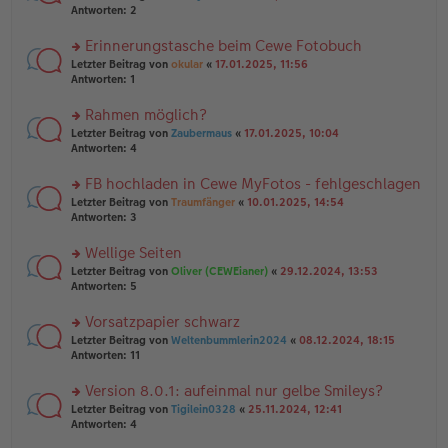
g
er
te
Antworten:
2
g
el
B
r
es
ei
u
Erinnerungstasche beim Cewe Fotobuch
e
tr
n
n
rs
Letzter Beitrag von
okular
«
17.01.2025, 11:56
a
g
er
te
Antworten:
1
g
el
B
r
es
ei
u
Rahmen möglich?
e
tr
n
n
rs
Letzter Beitrag von
Zaubermaus
«
17.01.2025, 10:04
a
g
er
te
Antworten:
4
g
el
B
r
es
ei
u
FB hochladen in Cewe MyFotos - fehlgeschlagen
e
tr
n
n
rs
Letzter Beitrag von
Traumfänger
«
10.01.2025, 14:54
a
g
er
te
Antworten:
3
g
el
B
r
es
ei
u
Wellige Seiten
e
tr
n
n
rs
Letzter Beitrag von
Oliver (CEWEianer)
«
29.12.2024, 13:53
a
g
er
te
Antworten:
5
g
el
B
r
es
ei
u
Vorsatzpapier schwarz
e
tr
n
n
rs
Letzter Beitrag von
Weltenbummlerin2024
«
08.12.2024, 18:15
a
g
er
te
Antworten:
11
g
el
B
r
es
ei
u
Version 8.0.1: aufeinmal nur gelbe Smileys?
e
tr
n
n
rs
Letzter Beitrag von
Tigilein0328
«
25.11.2024, 12:41
a
g
er
te
Antworten:
4
g
el
B
r
es