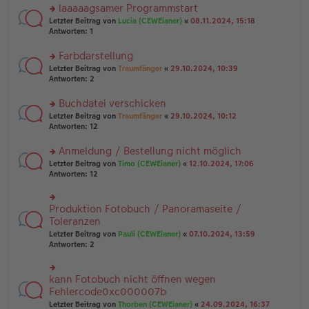
ei
u
laaaaagsamer Programmstart
e
tr
n
n
rs
Letzter Beitrag von
Lucia (CEWEianer)
«
08.11.2024, 15:18
a
g
er
te
Antworten:
1
g
el
B
r
es
ei
u
Farbdarstellung
e
tr
n
n
rs
Letzter Beitrag von
Traumfänger
«
29.10.2024, 10:39
a
g
er
te
Antworten:
2
g
el
B
r
es
ei
u
Buchdatei verschicken
e
tr
n
n
rs
Letzter Beitrag von
Traumfänger
«
29.10.2024, 10:12
a
g
er
te
Antworten:
12
g
el
B
r
es
ei
u
Anmeldung / Bestellung nicht möglich
e
tr
n
n
rs
Letzter Beitrag von
Timo (CEWEianer)
«
12.10.2024, 17:06
a
g
er
te
Antworten:
12
g
el
B
r
es
ei
u
e
tr
n
Produktion Fotobuch / Panoramaseite /
n
rs
a
g
er
te
Toleranzen
g
el
B
r
Letzter Beitrag von
Pauli (CEWEianer)
«
07.10.2024, 13:59
es
ei
u
Antworten:
2
e
tr
n
n
a
g
er
g
el
B
kann Fotobuch nicht öffnen wegen
rs
es
ei
te
Fehlercode0xc000007b
e
tr
r
n
Letzter Beitrag von
Thorben (CEWEianer)
«
24.09.2024, 16:37
a