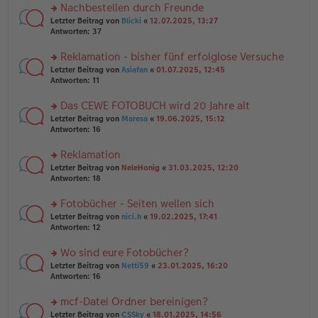
er
u
Nachbestellen durch Freunde
g
B
n
rs
Letzter Beitrag von
Blicki
«
12.07.2025, 13:27
ei
g
te
Antworten:
37
tr
el
r
a
es
u
Reklamation - bisher fünf erfolglose Versuche
g
e
n
n
rs
Letzter Beitrag von
Asiafan
«
01.07.2025, 12:45
g
er
te
Antworten:
11
el
B
r
es
ei
u
Das CEWE FOTOBUCH wird 20 Jahre alt
e
tr
n
n
rs
Letzter Beitrag von
Maresa
«
19.06.2025, 15:12
a
g
er
te
Antworten:
16
g
el
B
r
es
ei
u
Reklamation
e
tr
n
n
rs
Letzter Beitrag von
NeleHonig
«
31.03.2025, 12:20
a
g
er
te
Antworten:
18
g
el
B
r
es
ei
u
Fotobücher - Seiten wellen sich
e
tr
n
n
rs
Letzter Beitrag von
nici.h
«
19.02.2025, 17:41
a
g
er
te
Antworten:
12
g
el
B
r
es
ei
u
Wo sind eure Fotobücher?
e
tr
n
n
rs
Letzter Beitrag von
Netti59
«
23.01.2025, 16:20
a
g
er
te
Antworten:
16
g
el
B
r
es
ei
u
mcf-Datei Ordner bereinigen?
e
tr
n
n
rs
Letzter Beitrag von
CSSky
«
18.01.2025, 14:56
a