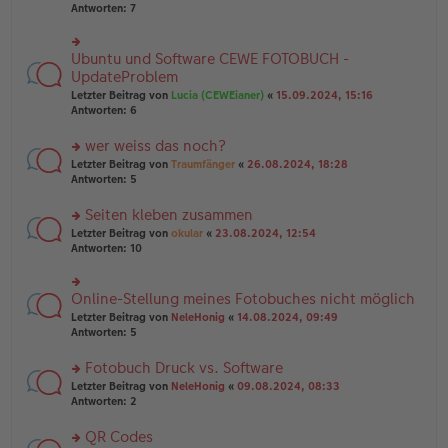
u
er
Antworten:
7
g
n
B
g
ei
el
tr
Ubuntu und Software CEWE FOTOBUCH -
rs
es
a
te
UpdateProblem
e
g
r
n
Letzter Beitrag von
Lucia (CEWEianer)
«
15.09.2024, 15:16
u
er
Antworten:
6
n
B
g
ei
wer weiss das noch?
el
tr
es
rs
Letzter Beitrag von
Traumfänger
«
26.08.2024, 18:28
a
e
te
Antworten:
5
g
n
r
er
u
Seiten kleben zusammen
B
n
rs
Letzter Beitrag von
okular
«
23.08.2024, 12:54
ei
g
te
Antworten:
10
tr
el
r
a
es
u
g
e
n
Online-Stellung meines Fotobuches nicht möglich
n
rs
g
er
te
Letzter Beitrag von
NeleHonig
«
14.08.2024, 09:49
el
B
r
Antworten:
5
es
ei
u
e
tr
n
Fotobuch Druck vs. Software
n
a
g
er
rs
Letzter Beitrag von
NeleHonig
«
09.08.2024, 08:33
g
el
B
te
Antworten:
2
es
ei
r
e
tr
u
n
QR Codes
a
n