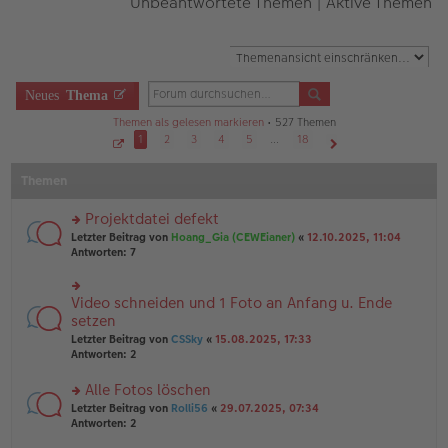
Unbeantwortete Themen
|
Aktive Themen
Neues
Thema
Themen als gelesen markieren
• 527 Themen
1
2
3
4
5
…
18
S
Nächste
e
Themen
i
t
e
1
Projektdatei defekt
v
o
rs
Letzter Beitrag von
Hoang_Gia (CEWEianer)
«
12.10.2025, 11:04
n
te
Antworten:
7
1
r
8
u
n
Video schneiden und 1 Foto an Anfang u. Ende
rs
g
te
setzen
el
r
Letzter Beitrag von
CSSky
«
15.08.2025, 17:33
es
u
Antworten:
2
e
n
n
g
er
Alle Fotos löschen
el
B
es
rs
Letzter Beitrag von
Rolli56
«
29.07.2025, 07:34
ei
e
te
Antworten:
2
tr
n
r
a