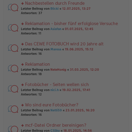
er
u
Nachbestellen durch Freunde
g
B
n
rs
Letzter Beitrag von
Blicki
«
12.07.2025, 13:27
ei
g
te
Antworten:
37
tr
el
r
a
es
u
Reklamation - bisher fünf erfolglose Versuche
g
e
n
n
rs
Letzter Beitrag von
Asiafan
«
01.07.2025, 12:45
g
er
te
Antworten:
11
el
B
r
es
ei
u
Das CEWE FOTOBUCH wird 20 Jahre alt
e
tr
n
n
rs
Letzter Beitrag von
Maresa
«
19.06.2025, 15:12
a
g
er
te
Antworten:
16
g
el
B
r
es
ei
u
Reklamation
e
tr
n
n
rs
Letzter Beitrag von
NeleHonig
«
31.03.2025, 12:20
a
g
er
te
Antworten:
18
g
el
B
r
es
ei
u
Fotobücher - Seiten wellen sich
e
tr
n
n
rs
Letzter Beitrag von
nici.h
«
19.02.2025, 17:41
a
g
er
te
Antworten:
12
g
el
B
r
es
ei
u
Wo sind eure Fotobücher?
e
tr
n
n
rs
Letzter Beitrag von
Netti59
«
23.01.2025, 16:20
a
g
er
te
Antworten:
16
g
el
B
r
es
ei
u
mcf-Datei Ordner bereinigen?
e
tr
n
n
rs
Letzter Beitrag von
CSSky
«
18.01.2025, 14:56
a