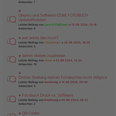
u
er
Antworten:
7
g
n
B
g
ei
el
tr
Ubuntu und Software CEWE FOTOBUCH -
rs
es
a
te
UpdateProblem
e
g
r
n
Letzter Beitrag von
Lucia (CEWEianer)
«
15.09.2024, 15:16
u
er
Antworten:
6
n
B
g
ei
wer weiss das noch?
el
tr
es
rs
Letzter Beitrag von
Traumfänger
«
26.08.2024, 18:28
a
e
te
Antworten:
5
g
n
r
er
u
Seiten kleben zusammen
B
n
rs
Letzter Beitrag von
okular
«
23.08.2024, 12:54
ei
g
te
Antworten:
10
tr
el
r
a
es
u
g
e
n
Online-Stellung meines Fotobuches nicht möglich
n
rs
g
er
te
Letzter Beitrag von
NeleHonig
«
14.08.2024, 09:49
el
B
r
Antworten:
5
es
ei
u
e
tr
n
Fotobuch Druck vs. Software
n
a
g
er
rs
Letzter Beitrag von
NeleHonig
«
09.08.2024, 08:33
g
el
B
te
Antworten:
2
es
ei
r
e
tr
u
n
QR Codes
a
n