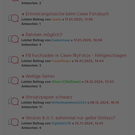
g
er
te
Antworten:
2
g
el
B
r
es
ei
u
Erinnerungstasche beim Cewe Fotobuch
e
tr
n
n
rs
Letzter Beitrag von
okular
«
17.01.2025, 11:56
a
g
er
te
Antworten:
1
g
el
B
r
es
ei
u
Rahmen möglich?
e
tr
n
n
rs
Letzter Beitrag von
Zaubermaus
«
17.01.2025, 10:04
a
g
er
te
Antworten:
4
g
el
B
r
es
ei
u
FB hochladen in Cewe MyFotos - fehlgeschlagen
e
tr
n
n
rs
Letzter Beitrag von
Traumfänger
«
10.01.2025, 14:54
a
g
er
te
Antworten:
3
g
el
B
r
es
ei
u
Wellige Seiten
e
tr
n
n
rs
Letzter Beitrag von
Oliver (CEWEianer)
«
29.12.2024, 13:53
a
g
er
te
Antworten:
5
g
el
B
r
es
ei
u
Vorsatzpapier schwarz
e
tr
n
n
rs
Letzter Beitrag von
Weltenbummlerin2024
«
08.12.2024, 18:15
a
g
er
te
Antworten:
11
g
el
B
r
es
ei
u
Version 8.0.1: aufeinmal nur gelbe Smileys?
e
tr
n
n
rs
Letzter Beitrag von
Tigilein0328
«
25.11.2024, 12:41
a
g
er
te
Antworten:
4
g
el
B
r
es