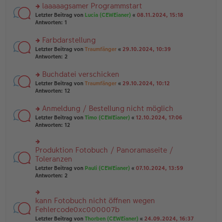
ei
u
laaaaagsamer Programmstart
e
tr
n
n
rs
Letzter Beitrag von
Lucia (CEWEianer)
«
08.11.2024, 15:18
a
g
er
te
Antworten:
1
g
el
B
r
es
ei
u
Farbdarstellung
e
tr
n
n
rs
Letzter Beitrag von
Traumfänger
«
29.10.2024, 10:39
a
g
er
te
Antworten:
2
g
el
B
r
es
ei
u
Buchdatei verschicken
e
tr
n
n
rs
Letzter Beitrag von
Traumfänger
«
29.10.2024, 10:12
a
g
er
te
Antworten:
12
g
el
B
r
es
ei
u
Anmeldung / Bestellung nicht möglich
e
tr
n
n
rs
Letzter Beitrag von
Timo (CEWEianer)
«
12.10.2024, 17:06
a
g
er
te
Antworten:
12
g
el
B
r
es
ei
u
e
tr
n
Produktion Fotobuch / Panoramaseite /
n
rs
a
g
er
te
Toleranzen
g
el
B
r
Letzter Beitrag von
Pauli (CEWEianer)
«
07.10.2024, 13:59
es
ei
u
Antworten:
2
e
tr
n
n
a
g
er
g
el
B
kann Fotobuch nicht öffnen wegen
rs
es
ei
te
Fehlercode0xc000007b
e
tr
r
n
Letzter Beitrag von
Thorben (CEWEianer)
«
24.09.2024, 16:37
a