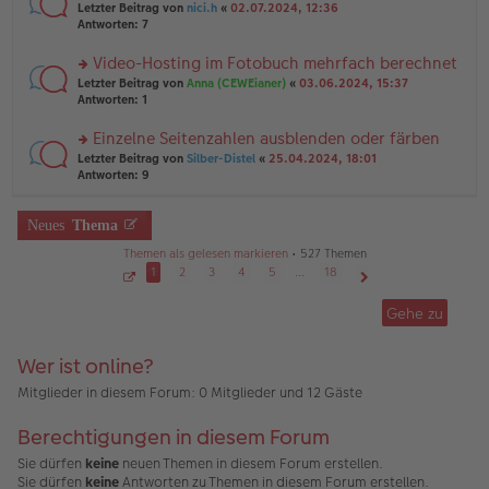
er
rs
Letzter Beitrag von
nici.h
«
02.07.2024, 12:36
g
g
B
te
Antworten:
7
el
ei
r
es
tr
u
Video-Hosting im Fotobuch mehrfach berechnet
e
a
n
n
g
rs
Letzter Beitrag von
Anna (CEWEianer)
«
03.06.2024, 15:37
g
er
te
Antworten:
1
el
B
r
es
ei
u
Einzelne Seitenzahlen ausblenden oder färben
e
tr
n
n
rs
Letzter Beitrag von
Silber-Distel
«
25.04.2024, 18:01
a
g
er
te
Antworten:
9
g
el
B
r
es
ei
u
e
tr
n
Neues
Thema
n
a
g
er
g
Themen als gelesen markieren
• 527 Themen
el
B
es
1
2
3
4
5
…
18
ei
e
S
Nächste
tr
e
n
Gehe zu
a
i
er
g
t
B
e
1
ei
Wer ist online?
v
tr
o
a
n
Mitglieder in diesem Forum: 0 Mitglieder und 12 Gäste
1
g
8
Berechtigungen in diesem Forum
Sie dürfen
keine
neuen Themen in diesem Forum erstellen.
Sie dürfen
keine
Antworten zu Themen in diesem Forum erstellen.