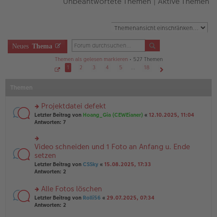
Unbeantwortete Themen
|
Aktive Themen
Neues
Thema
Themen als gelesen markieren
• 527 Themen
1
2
3
4
5
…
18
S
Nächste
e
Themen
i
t
e
1
Projektdatei defekt
v
o
rs
Letzter Beitrag von
Hoang_Gia (CEWEianer)
«
12.10.2025, 11:04
n
te
Antworten:
7
1
r
8
u
n
Video schneiden und 1 Foto an Anfang u. Ende
rs
g
te
setzen
el
r
Letzter Beitrag von
CSSky
«
15.08.2025, 17:33
es
u
Antworten:
2
e
n
n
g
er
Alle Fotos löschen
el
B
es
rs
Letzter Beitrag von
Rolli56
«
29.07.2025, 07:34
ei
e
te
Antworten:
2
tr
n
r
a