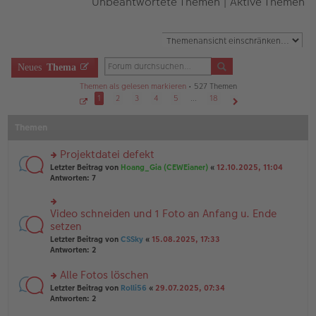
Unbeantwortete Themen
|
Aktive Themen
Neues
Thema
Themen als gelesen markieren
• 527 Themen
1
2
3
4
5
…
18
S
Nächste
e
Themen
i
t
e
1
Projektdatei defekt
v
o
rs
Letzter Beitrag von
Hoang_Gia (CEWEianer)
«
12.10.2025, 11:04
n
te
Antworten:
7
1
r
8
u
n
Video schneiden und 1 Foto an Anfang u. Ende
rs
g
te
setzen
el
r
Letzter Beitrag von
CSSky
«
15.08.2025, 17:33
es
u
Antworten:
2
e
n
n
g
er
Alle Fotos löschen
el
B
es
rs
Letzter Beitrag von
Rolli56
«
29.07.2025, 07:34
ei
e
te
Antworten:
2
tr
n
r
a