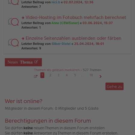
er
rs
Letzter Beitrag von
nici.h
«
02.07.2024, 12:36
g
g
B
te
Antworten:
7
el
ei
r
es
tr
u
Video-Hosting im Fotobuch mehrfach berechnet
e
a
n
n
g
rs
Letzter Beitrag von
Anna (CEWEianer)
«
03.06.2024, 15:37
g
er
te
Antworten:
1
el
B
r
es
ei
u
Einzelne Seitenzahlen ausblenden oder färben
e
tr
n
n
rs
Letzter Beitrag von
Silber-Distel
«
25.04.2024, 18:01
a
g
er
te
Antworten:
9
g
el
B
r
es
ei
u
e
tr
n
Neues
Thema
n
a
g
er
g
Themen als gelesen markieren
• 527 Themen
el
B
es
1
2
3
4
5
…
18
ei
e
S
Nächste
tr
e
n
Gehe zu
a
i
er
g
t
B
e
1
ei
Wer ist online?
v
tr
o
a
n
Mitglieder in diesem Forum: 0 Mitglieder und 5 Gäste
1
g
8
Berechtigungen in diesem Forum
Sie dürfen
keine
neuen Themen in diesem Forum erstellen.
Sie dürfen
keine
Antworten zu Themen in diesem Forum erstellen.