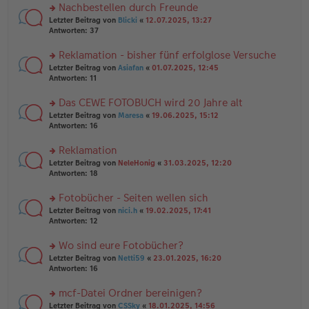
er
u
Nachbestellen durch Freunde
g
B
n
rs
Letzter Beitrag von
Blicki
«
12.07.2025, 13:27
ei
g
te
Antworten:
37
tr
el
r
a
es
u
Reklamation - bisher fünf erfolglose Versuche
g
e
n
n
rs
Letzter Beitrag von
Asiafan
«
01.07.2025, 12:45
g
er
te
Antworten:
11
el
B
r
es
ei
u
Das CEWE FOTOBUCH wird 20 Jahre alt
e
tr
n
n
rs
Letzter Beitrag von
Maresa
«
19.06.2025, 15:12
a
g
er
te
Antworten:
16
g
el
B
r
es
ei
u
Reklamation
e
tr
n
n
rs
Letzter Beitrag von
NeleHonig
«
31.03.2025, 12:20
a
g
er
te
Antworten:
18
g
el
B
r
es
ei
u
Fotobücher - Seiten wellen sich
e
tr
n
n
rs
Letzter Beitrag von
nici.h
«
19.02.2025, 17:41
a
g
er
te
Antworten:
12
g
el
B
r
es
ei
u
Wo sind eure Fotobücher?
e
tr
n
n
rs
Letzter Beitrag von
Netti59
«
23.01.2025, 16:20
a
g
er
te
Antworten:
16
g
el
B
r
es
ei
u
mcf-Datei Ordner bereinigen?
e
tr
n
n
rs
Letzter Beitrag von
CSSky
«
18.01.2025, 14:56
a