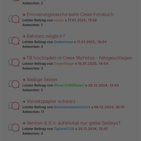
g
er
te
Antworten:
2
g
el
B
r
es
ei
u
Erinnerungstasche beim Cewe Fotobuch
e
tr
n
n
rs
Letzter Beitrag von
okular
«
17.01.2025, 11:56
a
g
er
te
Antworten:
1
g
el
B
r
es
ei
u
Rahmen möglich?
e
tr
n
n
rs
Letzter Beitrag von
Zaubermaus
«
17.01.2025, 10:04
a
g
er
te
Antworten:
4
g
el
B
r
es
ei
u
FB hochladen in Cewe MyFotos - fehlgeschlagen
e
tr
n
n
rs
Letzter Beitrag von
Traumfänger
«
10.01.2025, 14:54
a
g
er
te
Antworten:
3
g
el
B
r
es
ei
u
Wellige Seiten
e
tr
n
n
rs
Letzter Beitrag von
Oliver (CEWEianer)
«
29.12.2024, 13:53
a
g
er
te
Antworten:
5
g
el
B
r
es
ei
u
Vorsatzpapier schwarz
e
tr
n
n
rs
Letzter Beitrag von
Weltenbummlerin2024
«
08.12.2024, 18:15
a
g
er
te
Antworten:
11
g
el
B
r
es
ei
u
Version 8.0.1: aufeinmal nur gelbe Smileys?
e
tr
n
n
rs
Letzter Beitrag von
Tigilein0328
«
25.11.2024, 12:41
a
g
er
te
Antworten:
4
g
el
B
r
es