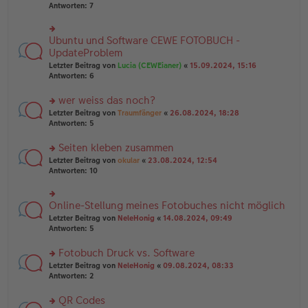
u
er
Antworten:
7
g
n
B
g
ei
el
tr
Ubuntu und Software CEWE FOTOBUCH -
rs
es
a
te
UpdateProblem
e
g
r
n
Letzter Beitrag von
Lucia (CEWEianer)
«
15.09.2024, 15:16
u
er
Antworten:
6
n
B
g
ei
wer weiss das noch?
el
tr
es
rs
Letzter Beitrag von
Traumfänger
«
26.08.2024, 18:28
a
e
te
Antworten:
5
g
n
r
er
u
Seiten kleben zusammen
B
n
rs
Letzter Beitrag von
okular
«
23.08.2024, 12:54
ei
g
te
Antworten:
10
tr
el
r
a
es
u
g
e
n
Online-Stellung meines Fotobuches nicht möglich
n
rs
g
er
te
Letzter Beitrag von
NeleHonig
«
14.08.2024, 09:49
el
B
r
Antworten:
5
es
ei
u
e
tr
n
Fotobuch Druck vs. Software
n
a
g
er
rs
Letzter Beitrag von
NeleHonig
«
09.08.2024, 08:33
g
el
B
te
Antworten:
2
es
ei
r
e
tr
u
n
QR Codes
a
n