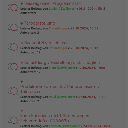
ei
u
laaaaagsamer Programmstart
e
tr
n
n
rs
Letzter Beitrag von
Lucia (CEWEianer)
«
08.11.2024, 15:18
a
g
er
te
Antworten:
1
g
el
B
r
es
ei
u
Farbdarstellung
e
tr
n
n
rs
Letzter Beitrag von
Traumfänger
«
29.10.2024, 10:39
a
g
er
te
Antworten:
2
g
el
B
r
es
ei
u
Buchdatei verschicken
e
tr
n
n
rs
Letzter Beitrag von
Traumfänger
«
29.10.2024, 10:12
a
g
er
te
Antworten:
12
g
el
B
r
es
ei
u
Anmeldung / Bestellung nicht möglich
e
tr
n
n
rs
Letzter Beitrag von
Timo (CEWEianer)
«
12.10.2024, 17:06
a
g
er
te
Antworten:
12
g
el
B
r
es
ei
u
e
tr
n
Produktion Fotobuch / Panoramaseite /
n
rs
a
g
er
te
Toleranzen
g
el
B
r
Letzter Beitrag von
Pauli (CEWEianer)
«
07.10.2024, 13:59
es
ei
u
Antworten:
2
e
tr
n
n
a
g
er
g
el
B
kann Fotobuch nicht öffnen wegen
rs
es
ei
te
Fehlercode0xc000007b
e
tr
r
n
Letzter Beitrag von
Thorben (CEWEianer)
«
24.09.2024, 16:37
a