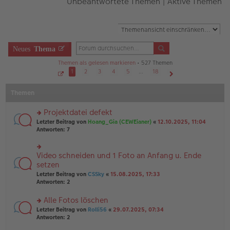
Unbeantwortete Themen
|
Aktive Themen
Neues
Thema
Themen als gelesen markieren
• 527 Themen
1
2
3
4
5
…
18
S
Nächste
e
Themen
i
t
e
1
Projektdatei defekt
v
o
rs
Letzter Beitrag von
Hoang_Gia (CEWEianer)
«
12.10.2025, 11:04
n
te
Antworten:
7
1
r
8
u
n
Video schneiden und 1 Foto an Anfang u. Ende
rs
g
te
setzen
el
r
Letzter Beitrag von
CSSky
«
15.08.2025, 17:33
es
u
Antworten:
2
e
n
n
g
er
Alle Fotos löschen
el
B
es
rs
Letzter Beitrag von
Rolli56
«
29.07.2025, 07:34
ei
e
te
Antworten:
2
tr
n
r
a