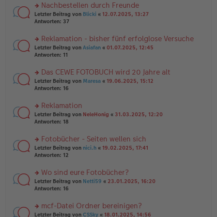
er
u
Nachbestellen durch Freunde
g
B
n
rs
Letzter Beitrag von
Blicki
«
12.07.2025, 13:27
ei
g
te
Antworten:
37
tr
el
r
a
es
u
Reklamation - bisher fünf erfolglose Versuche
g
e
n
n
rs
Letzter Beitrag von
Asiafan
«
01.07.2025, 12:45
g
er
te
Antworten:
11
el
B
r
es
ei
u
Das CEWE FOTOBUCH wird 20 Jahre alt
e
tr
n
n
rs
Letzter Beitrag von
Maresa
«
19.06.2025, 15:12
a
g
er
te
Antworten:
16
g
el
B
r
es
ei
u
Reklamation
e
tr
n
n
rs
Letzter Beitrag von
NeleHonig
«
31.03.2025, 12:20
a
g
er
te
Antworten:
18
g
el
B
r
es
ei
u
Fotobücher - Seiten wellen sich
e
tr
n
n
rs
Letzter Beitrag von
nici.h
«
19.02.2025, 17:41
a
g
er
te
Antworten:
12
g
el
B
r
es
ei
u
Wo sind eure Fotobücher?
e
tr
n
n
rs
Letzter Beitrag von
Netti59
«
23.01.2025, 16:20
a
g
er
te
Antworten:
16
g
el
B
r
es
ei
u
mcf-Datei Ordner bereinigen?
e
tr
n
n
rs
Letzter Beitrag von
CSSky
«
18.01.2025, 14:56
a