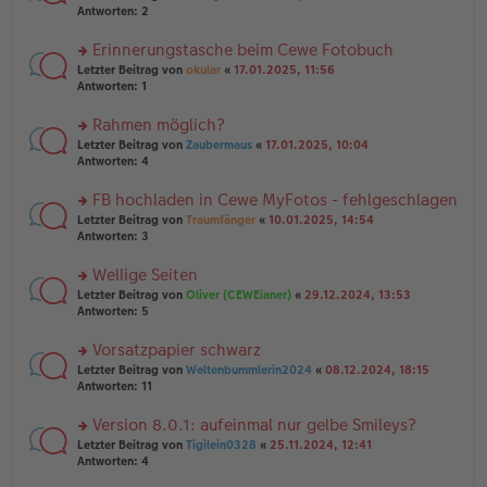
g
er
te
Antworten:
2
g
el
B
r
es
ei
u
Erinnerungstasche beim Cewe Fotobuch
e
tr
n
n
rs
Letzter Beitrag von
okular
«
17.01.2025, 11:56
a
g
er
te
Antworten:
1
g
el
B
r
es
ei
u
Rahmen möglich?
e
tr
n
n
rs
Letzter Beitrag von
Zaubermaus
«
17.01.2025, 10:04
a
g
er
te
Antworten:
4
g
el
B
r
es
ei
u
FB hochladen in Cewe MyFotos - fehlgeschlagen
e
tr
n
n
rs
Letzter Beitrag von
Traumfänger
«
10.01.2025, 14:54
a
g
er
te
Antworten:
3
g
el
B
r
es
ei
u
Wellige Seiten
e
tr
n
n
rs
Letzter Beitrag von
Oliver (CEWEianer)
«
29.12.2024, 13:53
a
g
er
te
Antworten:
5
g
el
B
r
es
ei
u
Vorsatzpapier schwarz
e
tr
n
n
rs
Letzter Beitrag von
Weltenbummlerin2024
«
08.12.2024, 18:15
a
g
er
te
Antworten:
11
g
el
B
r
es
ei
u
Version 8.0.1: aufeinmal nur gelbe Smileys?
e
tr
n
n
rs
Letzter Beitrag von
Tigilein0328
«
25.11.2024, 12:41
a
g
er
te
Antworten:
4
g
el
B
r
es