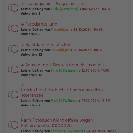
ei
u
laaaaagsamer Programmstart
e
tr
n
n
rs
Letzter Beitrag von
Lucia (CEWEianer)
«
08.11.2024, 15:18
a
g
er
te
Antworten:
1
g
el
B
r
es
ei
u
Farbdarstellung
e
tr
n
n
rs
Letzter Beitrag von
Traumfänger
«
29.10.2024, 10:39
a
g
er
te
Antworten:
2
g
el
B
r
es
ei
u
Buchdatei verschicken
e
tr
n
n
rs
Letzter Beitrag von
Traumfänger
«
29.10.2024, 10:12
a
g
er
te
Antworten:
12
g
el
B
r
es
ei
u
Anmeldung / Bestellung nicht möglich
e
tr
n
n
rs
Letzter Beitrag von
Timo (CEWEianer)
«
12.10.2024, 17:06
a
g
er
te
Antworten:
12
g
el
B
r
es
ei
u
e
tr
n
Produktion Fotobuch / Panoramaseite /
n
rs
a
g
er
te
Toleranzen
g
el
B
r
Letzter Beitrag von
Pauli (CEWEianer)
«
07.10.2024, 13:59
es
ei
u
Antworten:
2
e
tr
n
n
a
g
er
g
el
B
kann Fotobuch nicht öffnen wegen
rs
es
ei
te
Fehlercode0xc000007b
e
tr
r
n
Letzter Beitrag von
Thorben (CEWEianer)
«
24.09.2024, 16:37
a