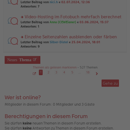
er
rs
Letzter Beitrag von
nici.h
«
02.07.2024, 12:36
g
g
B
te
Antworten:
7
el
ei
r
es
tr
u
Video-Hosting im Fotobuch mehrfach berechnet
e
a
n
n
g
rs
Letzter Beitrag von
Anna (CEWEianer)
«
03.06.2024, 15:37
g
er
te
Antworten:
1
el
B
r
es
ei
u
Einzelne Seitenzahlen ausblenden oder färben
e
tr
n
n
rs
Letzter Beitrag von
Silber-Distel
«
25.04.2024, 18:01
a
g
er
te
Antworten:
9
g
el
B
r
es
ei
u
e
tr
n
Neues
Thema
n
a
g
er
g
Themen als gelesen markieren
• 527 Themen
el
B
es
1
2
3
4
5
…
18
ei
e
S
Nächste
tr
e
n
Gehe zu
a
i
er
g
t
B
e
1
ei
Wer ist online?
v
tr
o
a
n
Mitglieder in diesem Forum: 0 Mitglieder und 3 Gäste
1
g
8
Berechtigungen in diesem Forum
Sie dürfen
keine
neuen Themen in diesem Forum erstellen.
Sie dürfen
keine
Antworten zu Themen in diesem Forum erstellen.