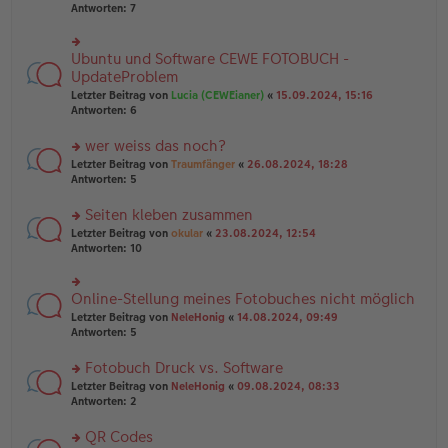
u
er
Antworten:
7
g
n
B
g
ei
el
tr
Ubuntu und Software CEWE FOTOBUCH -
rs
es
a
te
UpdateProblem
e
g
r
n
Letzter Beitrag von
Lucia (CEWEianer)
«
15.09.2024, 15:16
u
er
Antworten:
6
n
B
g
ei
wer weiss das noch?
el
tr
es
rs
Letzter Beitrag von
Traumfänger
«
26.08.2024, 18:28
a
e
te
Antworten:
5
g
n
r
er
u
Seiten kleben zusammen
B
n
rs
Letzter Beitrag von
okular
«
23.08.2024, 12:54
ei
g
te
Antworten:
10
tr
el
r
a
es
u
g
e
n
Online-Stellung meines Fotobuches nicht möglich
n
rs
g
er
te
Letzter Beitrag von
NeleHonig
«
14.08.2024, 09:49
el
B
r
Antworten:
5
es
ei
u
e
tr
n
Fotobuch Druck vs. Software
n
a
g
er
rs
Letzter Beitrag von
NeleHonig
«
09.08.2024, 08:33
g
el
B
te
Antworten:
2
es
ei
r
e
tr
u
n
QR Codes
a
n