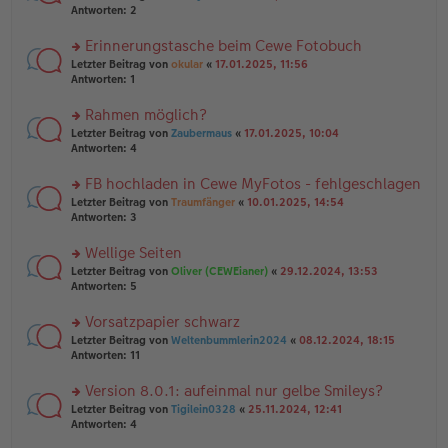
g
er
te
Antworten:
2
g
el
B
r
es
ei
u
Erinnerungstasche beim Cewe Fotobuch
e
tr
n
n
rs
Letzter Beitrag von
okular
«
17.01.2025, 11:56
a
g
er
te
Antworten:
1
g
el
B
r
es
ei
u
Rahmen möglich?
e
tr
n
n
rs
Letzter Beitrag von
Zaubermaus
«
17.01.2025, 10:04
a
g
er
te
Antworten:
4
g
el
B
r
es
ei
u
FB hochladen in Cewe MyFotos - fehlgeschlagen
e
tr
n
n
rs
Letzter Beitrag von
Traumfänger
«
10.01.2025, 14:54
a
g
er
te
Antworten:
3
g
el
B
r
es
ei
u
Wellige Seiten
e
tr
n
n
rs
Letzter Beitrag von
Oliver (CEWEianer)
«
29.12.2024, 13:53
a
g
er
te
Antworten:
5
g
el
B
r
es
ei
u
Vorsatzpapier schwarz
e
tr
n
n
rs
Letzter Beitrag von
Weltenbummlerin2024
«
08.12.2024, 18:15
a
g
er
te
Antworten:
11
g
el
B
r
es
ei
u
Version 8.0.1: aufeinmal nur gelbe Smileys?
e
tr
n
n
rs
Letzter Beitrag von
Tigilein0328
«
25.11.2024, 12:41
a
g
er
te
Antworten:
4
g
el
B
r
es