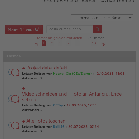
Unbeantwortete Themen
|
Aktive Themen
Neues
Thema
Themen als gelesen markieren
• 527 Themen
1
2
3
4
5
…
18
S
Nächste
e
Themen
i
t
e
1
Projektdatei defekt
v
o
rs
Letzter Beitrag von
Hoang_Gia (CEWEianer)
«
12.10.2025, 11:04
n
te
Antworten:
7
1
r
8
u
n
Video schneiden und 1 Foto an Anfang u. Ende
rs
g
te
setzen
el
r
Letzter Beitrag von
CSSky
«
15.08.2025, 17:33
es
u
Antworten:
2
e
n
n
g
er
Alle Fotos löschen
el
B
es
rs
Letzter Beitrag von
Rolli56
«
29.07.2025, 07:34
ei
e
te
Antworten:
2
tr
n
r
a