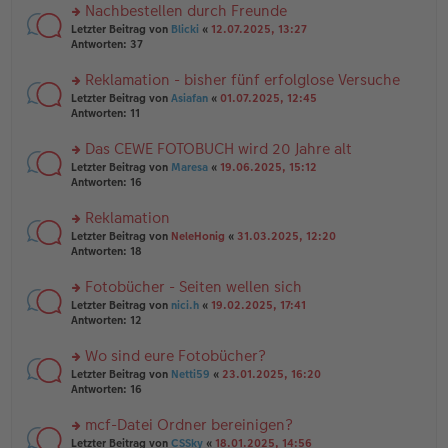
er
u
Nachbestellen durch Freunde
g
B
n
rs
Letzter Beitrag von
Blicki
«
12.07.2025, 13:27
ei
g
te
Antworten:
37
tr
el
r
a
es
u
Reklamation - bisher fünf erfolglose Versuche
g
e
n
n
rs
Letzter Beitrag von
Asiafan
«
01.07.2025, 12:45
g
er
te
Antworten:
11
el
B
r
es
ei
u
Das CEWE FOTOBUCH wird 20 Jahre alt
e
tr
n
n
rs
Letzter Beitrag von
Maresa
«
19.06.2025, 15:12
a
g
er
te
Antworten:
16
g
el
B
r
es
ei
u
Reklamation
e
tr
n
n
rs
Letzter Beitrag von
NeleHonig
«
31.03.2025, 12:20
a
g
er
te
Antworten:
18
g
el
B
r
es
ei
u
Fotobücher - Seiten wellen sich
e
tr
n
n
rs
Letzter Beitrag von
nici.h
«
19.02.2025, 17:41
a
g
er
te
Antworten:
12
g
el
B
r
es
ei
u
Wo sind eure Fotobücher?
e
tr
n
n
rs
Letzter Beitrag von
Netti59
«
23.01.2025, 16:20
a
g
er
te
Antworten:
16
g
el
B
r
es
ei
u
mcf-Datei Ordner bereinigen?
e
tr
n
n
rs
Letzter Beitrag von
CSSky
«
18.01.2025, 14:56
a