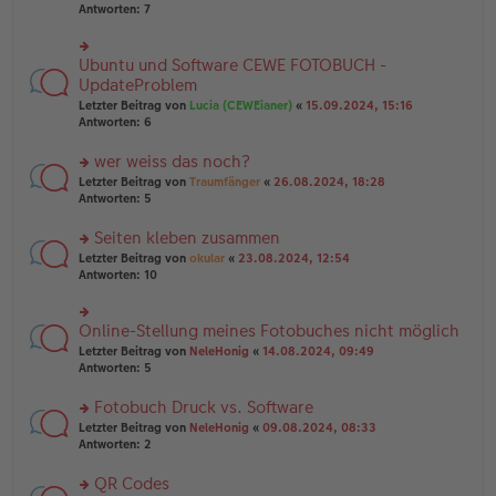
u
er
Antworten:
7
g
n
B
g
ei
el
tr
Ubuntu und Software CEWE FOTOBUCH -
rs
es
a
te
UpdateProblem
e
g
r
n
Letzter Beitrag von
Lucia (CEWEianer)
«
15.09.2024, 15:16
u
er
Antworten:
6
n
B
g
ei
wer weiss das noch?
el
tr
es
rs
Letzter Beitrag von
Traumfänger
«
26.08.2024, 18:28
a
e
te
Antworten:
5
g
n
r
er
u
Seiten kleben zusammen
B
n
rs
Letzter Beitrag von
okular
«
23.08.2024, 12:54
ei
g
te
Antworten:
10
tr
el
r
a
es
u
g
e
n
Online-Stellung meines Fotobuches nicht möglich
n
rs
g
er
te
Letzter Beitrag von
NeleHonig
«
14.08.2024, 09:49
el
B
r
Antworten:
5
es
ei
u
e
tr
n
Fotobuch Druck vs. Software
n
a
g
er
rs
Letzter Beitrag von
NeleHonig
«
09.08.2024, 08:33
g
el
B
te
Antworten:
2
es
ei
r
e
tr
u
n
QR Codes
a
n