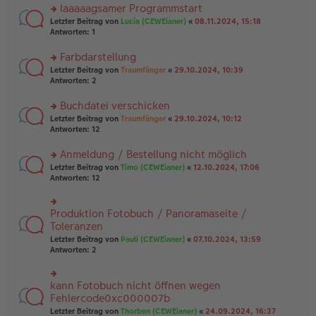
ei
u
laaaaagsamer Programmstart
e
tr
n
n
rs
Letzter Beitrag von
Lucia (CEWEianer)
«
08.11.2024, 15:18
a
g
er
te
Antworten:
1
g
el
B
r
es
ei
u
Farbdarstellung
e
tr
n
n
rs
Letzter Beitrag von
Traumfänger
«
29.10.2024, 10:39
a
g
er
te
Antworten:
2
g
el
B
r
es
ei
u
Buchdatei verschicken
e
tr
n
n
rs
Letzter Beitrag von
Traumfänger
«
29.10.2024, 10:12
a
g
er
te
Antworten:
12
g
el
B
r
es
ei
u
Anmeldung / Bestellung nicht möglich
e
tr
n
n
rs
Letzter Beitrag von
Timo (CEWEianer)
«
12.10.2024, 17:06
a
g
er
te
Antworten:
12
g
el
B
r
es
ei
u
e
tr
n
Produktion Fotobuch / Panoramaseite /
n
rs
a
g
er
te
Toleranzen
g
el
B
r
Letzter Beitrag von
Pauli (CEWEianer)
«
07.10.2024, 13:59
es
ei
u
Antworten:
2
e
tr
n
n
a
g
er
g
el
B
kann Fotobuch nicht öffnen wegen
rs
es
ei
te
Fehlercode0xc000007b
e
tr
r
n
Letzter Beitrag von
Thorben (CEWEianer)
«
24.09.2024, 16:37
a