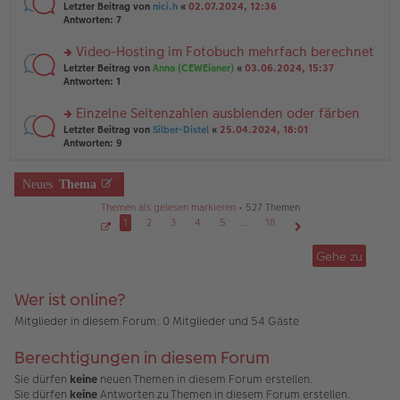
er
rs
Letzter Beitrag von
nici.h
«
02.07.2024, 12:36
g
g
B
te
Antworten:
7
el
ei
r
es
tr
u
Video-Hosting im Fotobuch mehrfach berechnet
e
a
n
n
g
rs
Letzter Beitrag von
Anna (CEWEianer)
«
03.06.2024, 15:37
g
er
te
Antworten:
1
el
B
r
es
ei
u
Einzelne Seitenzahlen ausblenden oder färben
e
tr
n
n
rs
Letzter Beitrag von
Silber-Distel
«
25.04.2024, 18:01
a
g
er
te
Antworten:
9
g
el
B
r
es
ei
u
e
tr
n
Neues
Thema
n
a
g
er
g
Themen als gelesen markieren
• 527 Themen
el
B
es
1
2
3
4
5
…
18
ei
e
S
Nächste
tr
e
n
Gehe zu
a
i
er
g
t
B
e
1
ei
Wer ist online?
v
tr
o
a
n
Mitglieder in diesem Forum: 0 Mitglieder und 54 Gäste
1
g
8
Berechtigungen in diesem Forum
Sie dürfen
keine
neuen Themen in diesem Forum erstellen.
Sie dürfen
keine
Antworten zu Themen in diesem Forum erstellen.