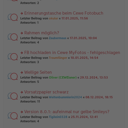
g
er
te
Antworten:
2
g
el
B
r
es
ei
u
Erinnerungstasche beim Cewe Fotobuch
e
tr
n
n
rs
Letzter Beitrag von
okular
«
17.01.2025, 11:56
a
g
er
te
Antworten:
1
g
el
B
r
es
ei
u
Rahmen möglich?
e
tr
n
n
rs
Letzter Beitrag von
Zaubermaus
«
17.01.2025, 10:04
a
g
er
te
Antworten:
4
g
el
B
r
es
ei
u
FB hochladen in Cewe MyFotos - fehlgeschlagen
e
tr
n
n
rs
Letzter Beitrag von
Traumfänger
«
10.01.2025, 14:54
a
g
er
te
Antworten:
3
g
el
B
r
es
ei
u
Wellige Seiten
e
tr
n
n
rs
Letzter Beitrag von
Oliver (CEWEianer)
«
29.12.2024, 13:53
a
g
er
te
Antworten:
5
g
el
B
r
es
ei
u
Vorsatzpapier schwarz
e
tr
n
n
rs
Letzter Beitrag von
Weltenbummlerin2024
«
08.12.2024, 18:15
a
g
er
te
Antworten:
11
g
el
B
r
es
ei
u
Version 8.0.1: aufeinmal nur gelbe Smileys?
e
tr
n
n
rs
Letzter Beitrag von
Tigilein0328
«
25.11.2024, 12:41
a
g
er
te
Antworten:
4
g
el
B
r
es