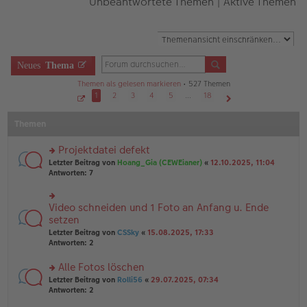
Unbeantwortete Themen
|
Aktive Themen
Neues
Thema
Themen als gelesen markieren
• 527 Themen
1
2
3
4
5
…
18
S
Nächste
e
Themen
i
t
e
1
Projektdatei defekt
v
o
rs
Letzter Beitrag von
Hoang_Gia (CEWEianer)
«
12.10.2025, 11:04
n
te
Antworten:
7
1
r
8
u
n
Video schneiden und 1 Foto an Anfang u. Ende
rs
g
te
setzen
el
r
Letzter Beitrag von
CSSky
«
15.08.2025, 17:33
es
u
Antworten:
2
e
n
n
g
er
Alle Fotos löschen
el
B
es
rs
Letzter Beitrag von
Rolli56
«
29.07.2025, 07:34
ei
e
te
Antworten:
2
tr
n
r
a