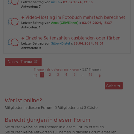
er
rs
Letzter Beitrag von
nici.h
«
02.07.2024, 12:36
g
g
B
te
Antworten:
7
el
ei
r
es
tr
u
Video-Hosting im Fotobuch mehrfach berechnet
e
a
n
n
g
rs
Letzter Beitrag von
Anna (CEWEianer)
«
03.06.2024, 15:37
g
er
te
Antworten:
1
el
B
r
es
ei
u
Einzelne Seitenzahlen ausblenden oder färben
e
tr
n
n
rs
Letzter Beitrag von
Silber-Distel
«
25.04.2024, 18:01
a
g
er
te
Antworten:
9
g
el
B
r
es
ei
u
e
tr
n
Neues
Thema
n
a
g
er
g
Themen als gelesen markieren
• 527 Themen
el
B
es
1
2
3
4
5
…
18
ei
e
S
Nächste
tr
e
n
Gehe zu
a
i
er
g
t
B
e
1
ei
Wer ist online?
v
tr
o
a
n
Mitglieder in diesem Forum: 0 Mitglieder und 3 Gäste
1
g
8
Berechtigungen in diesem Forum
Sie dürfen
keine
neuen Themen in diesem Forum erstellen.
Sie dürfen
keine
Antworten zu Themen in diesem Forum erstellen.