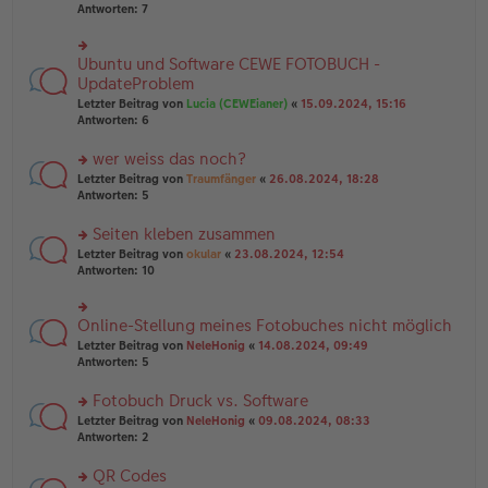
u
er
Antworten:
7
g
n
B
g
ei
el
tr
Ubuntu und Software CEWE FOTOBUCH -
rs
es
a
te
UpdateProblem
e
g
r
n
Letzter Beitrag von
Lucia (CEWEianer)
«
15.09.2024, 15:16
u
er
Antworten:
6
n
B
g
ei
wer weiss das noch?
el
tr
es
rs
Letzter Beitrag von
Traumfänger
«
26.08.2024, 18:28
a
e
te
Antworten:
5
g
n
r
er
u
Seiten kleben zusammen
B
n
rs
Letzter Beitrag von
okular
«
23.08.2024, 12:54
ei
g
te
Antworten:
10
tr
el
r
a
es
u
g
e
n
Online-Stellung meines Fotobuches nicht möglich
n
rs
g
er
te
Letzter Beitrag von
NeleHonig
«
14.08.2024, 09:49
el
B
r
Antworten:
5
es
ei
u
e
tr
n
Fotobuch Druck vs. Software
n
a
g
er
rs
Letzter Beitrag von
NeleHonig
«
09.08.2024, 08:33
g
el
B
te
Antworten:
2
es
ei
r
e
tr
u
n
QR Codes
a
n