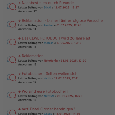
er
u
Nachbestellen durch Freunde
g
B
n
rs
Letzter Beitrag von
Blicki
«
12.07.2025, 13:27
ei
g
te
Antworten:
37
tr
el
r
a
es
u
Reklamation - bisher fünf erfolglose Versuche
g
e
n
n
rs
Letzter Beitrag von
Asiafan
«
01.07.2025, 12:45
g
er
te
Antworten:
11
el
B
r
es
ei
u
Das CEWE FOTOBUCH wird 20 Jahre alt
e
tr
n
n
rs
Letzter Beitrag von
Maresa
«
19.06.2025, 15:12
a
g
er
te
Antworten:
16
g
el
B
r
es
ei
u
Reklamation
e
tr
n
n
rs
Letzter Beitrag von
NeleHonig
«
31.03.2025, 12:20
a
g
er
te
Antworten:
18
g
el
B
r
es
ei
u
Fotobücher - Seiten wellen sich
e
tr
n
n
rs
Letzter Beitrag von
nici.h
«
19.02.2025, 17:41
a
g
er
te
Antworten:
12
g
el
B
r
es
ei
u
Wo sind eure Fotobücher?
e
tr
n
n
rs
Letzter Beitrag von
Netti59
«
23.01.2025, 16:20
a
g
er
te
Antworten:
16
g
el
B
r
es
ei
u
mcf-Datei Ordner bereinigen?
e
tr
n
n
rs
Letzter Beitrag von
CSSky
«
18.01.2025, 14:56
a