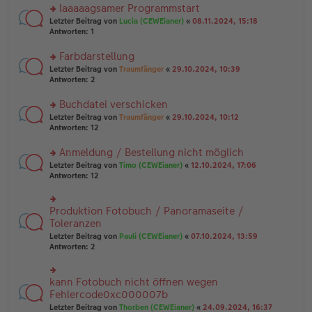
ei
u
laaaaagsamer Programmstart
e
tr
n
n
rs
Letzter Beitrag von
Lucia (CEWEianer)
«
08.11.2024, 15:18
a
g
er
te
Antworten:
1
g
el
B
r
es
ei
u
Farbdarstellung
e
tr
n
n
rs
Letzter Beitrag von
Traumfänger
«
29.10.2024, 10:39
a
g
er
te
Antworten:
2
g
el
B
r
es
ei
u
Buchdatei verschicken
e
tr
n
n
rs
Letzter Beitrag von
Traumfänger
«
29.10.2024, 10:12
a
g
er
te
Antworten:
12
g
el
B
r
es
ei
u
Anmeldung / Bestellung nicht möglich
e
tr
n
n
rs
Letzter Beitrag von
Timo (CEWEianer)
«
12.10.2024, 17:06
a
g
er
te
Antworten:
12
g
el
B
r
es
ei
u
e
tr
n
Produktion Fotobuch / Panoramaseite /
n
rs
a
g
er
te
Toleranzen
g
el
B
r
Letzter Beitrag von
Pauli (CEWEianer)
«
07.10.2024, 13:59
es
ei
u
Antworten:
2
e
tr
n
n
a
g
er
g
el
B
kann Fotobuch nicht öffnen wegen
rs
es
ei
te
Fehlercode0xc000007b
e
tr
r
n
Letzter Beitrag von
Thorben (CEWEianer)
«
24.09.2024, 16:37
a