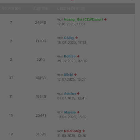
S
Näch
e
Antworten
Zugriffe
Letzter Beitrag
i
t
e
von
Hoang_Gia (CEWEianer)
1
E
7
24940
v
12.10.2025, 11:04
e
o
u
n
1
es
8
von
CSSky
te
E
2
13308
15.08.2025, 17:33
e
r
u
B
es
ei
von
Rolli56
te
tr
E
2
5516
29.07.2025, 07:34
e
r
a
u
B
g
es
ei
von
Blicki
te
tr
E
37
47458
12.07.2025, 13:27
e
r
a
G
u
B
g
es
ei
von
Asiafan
te
tr
E
11
19545
01.07.2025, 12:45
r
e
a
G
B
u
g
ei
es
von
Maresa
tr
te
E
16
25441
19.06.2025, 15:12
a
r
e
G
g
B
u
ei
es
von
NeleHonig
tr
te
E
18
31686
31.03.2025, 12:20
a
r
e
G