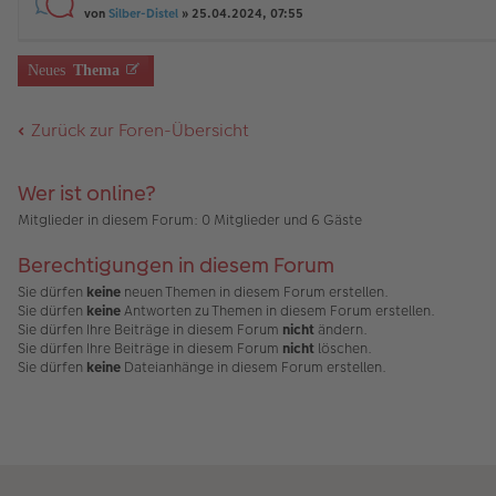
rs
e
n
von
Silber-Distel
» 25.04.2024, 07:55
ei
g
te
n
g
tr
e
r
er
el
a
u
B
es
g
Neues
Thema
n
ei
e
g
tr
n
el
a
er
Zurück zur Foren-Übersicht
es
g
B
e
ei
n
tr
er
a
Wer ist online?
B
g
ei
Mitglieder in diesem Forum: 0 Mitglieder und 6 Gäste
tr
a
Berechtigungen in diesem Forum
g
Sie dürfen
keine
neuen Themen in diesem Forum erstellen.
Sie dürfen
keine
Antworten zu Themen in diesem Forum erstellen.
Sie dürfen Ihre Beiträge in diesem Forum
nicht
ändern.
Sie dürfen Ihre Beiträge in diesem Forum
nicht
löschen.
Sie dürfen
keine
Dateianhänge in diesem Forum erstellen.