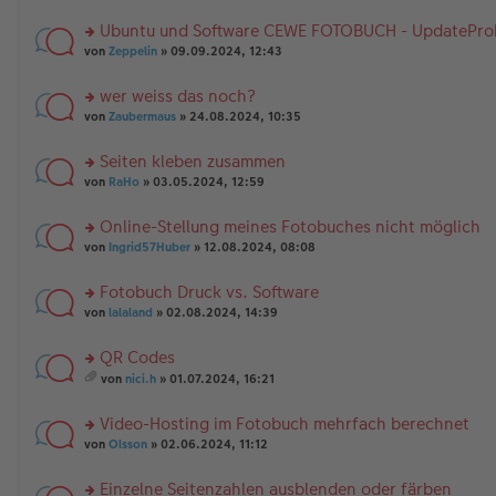
n
g
te
tr
e
A
er
el
r
a
nh
Ubuntu und Software CEWE FOTOBUCH - UpdatePro
B
es
u
g
än
rs
ei
e
n
von
Zeppelin
» 09.09.2024, 12:43
g
te
tr
n
g
e
r
a
er
el
wer weiss das noch?
u
g
B
es
rs
n
von
Zaubermaus
» 24.08.2024, 10:35
ei
e
te
g
tr
n
r
el
a
er
Seiten kleben zusammen
u
es
g
B
rs
n
von
RaHo
» 03.05.2024, 12:59
e
ei
te
g
n
tr
r
el
er
a
Online-Stellung meines Fotobuches nicht möglich
u
es
B
g
rs
n
von
Ingrid57Huber
» 12.08.2024, 08:08
e
ei
te
g
n
tr
r
el
er
a
Fotobuch Druck vs. Software
u
es
B
g
rs
n
von
lalaland
» 02.08.2024, 14:39
e
ei
te
g
n
tr
r
el
er
a
QR Codes
u
es
B
g
rs
n
e
von
nici.h
» 01.07.2024, 16:21
ei
te
g
es
n
tr
r
el
a
er
a
Video-Hosting im Fotobuch mehrfach berechnet
u
es
m
B
g
n
rs
e
t
von
Olsson
» 02.06.2024, 11:12
ei
g
te
n
A
tr
el
r
er
nh
a
Einzelne Seitenzahlen ausblenden oder färben
es
u
B
än
g