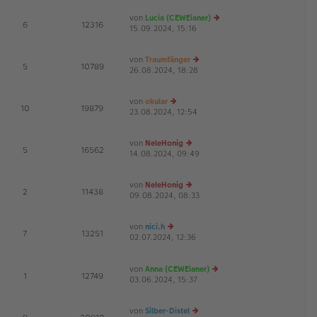
ei
es
von
Lucia (CEWEianer)
tr
te
E
6
12316
15.09.2024, 15:16
e
a
r
u
g
B
es
ei
von
Traumfänger
te
tr
E
5
10789
26.08.2024, 18:28
e
r
a
u
B
g
es
ei
von
okular
te
tr
E
10
19879
23.08.2024, 12:54
e
r
a
u
B
g
es
ei
von
NeleHonig
te
tr
E
5
16562
14.08.2024, 09:49
e
r
a
u
B
g
es
ei
von
NeleHonig
te
tr
E
2
11438
09.08.2024, 08:33
e
r
a
u
B
g
es
ei
von
nici.h
te
tr
E
7
13251
02.07.2024, 12:36
e
r
a
G
u
B
g
es
ei
von
Anna (CEWEianer)
te
tr
E
1
12749
03.06.2024, 15:37
r
e
a
B
u
g
ei
es
von
Silber-Distel
tr
te
E