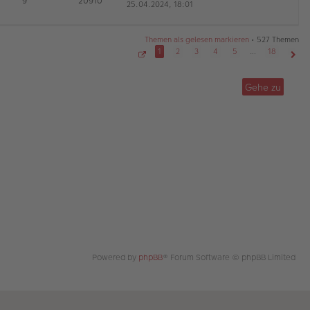
9
20910
25.04.2024, 18:01
e
a
r
u
g
B
es
ei
te
tr
Themen als gelesen markieren
• 527 Themen
r
a
1
2
3
4
5
…
18
B
g
S
Näch
ei
e
tr
i
Gehe zu
t
a
e
g
1
v
o
n
1
8
Powered by
phpBB
® Forum Software © phpBB Limited