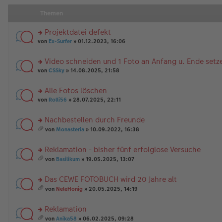
Themen
Projektdatei defekt
rs
von
Ex-Surfer
» 01.12.2023, 16:06
te
r
Video schneiden und 1 Foto an Anfang u. Ende setz
u
rs
n
von
CSSky
» 14.08.2025, 21:58
te
g
r
el
Alle Fotos löschen
u
es
rs
n
von
Rolli56
» 28.07.2025, 22:11
e
te
g
n
r
el
er
Nachbestellen durch Freunde
u
es
B
rs
n
e
von
Monasteria
» 10.09.2022, 16:38
ei
te
g
es
n
tr
r
el
a
er
a
Reklamation - bisher fünf erfolglose Versuche
u
es
m
B
g
n
rs
e
t
ei
von
Basilikum
» 19.05.2025, 13:07
g
te
n
A
es
tr
el
r
er
nh
a
a
Das CEWE FOTOBUCH wird 20 Jahre alt
es
u
B
än
m
g
e
n
rs
ei
g
t
von
NeleHonig
» 20.05.2025, 14:19
n
g
te
tr
e
A
es
er
el
r
a
nh
a
Reklamation
B
es
u
g
än
m
ei
e
n
rs
g
t
von
Anika58
» 06.02.2025, 09:28