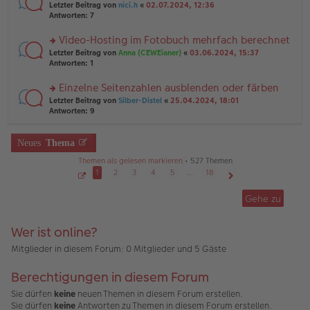
er
rs
Letzter Beitrag von
nici.h
«
02.07.2024, 12:36
g
g
B
te
Antworten:
7
el
ei
r
es
tr
u
Video-Hosting im Fotobuch mehrfach berechnet
e
a
n
n
g
rs
Letzter Beitrag von
Anna (CEWEianer)
«
03.06.2024, 15:37
g
er
te
Antworten:
1
el
B
r
es
ei
u
Einzelne Seitenzahlen ausblenden oder färben
e
tr
n
n
rs
Letzter Beitrag von
Silber-Distel
«
25.04.2024, 18:01
a
g
er
te
Antworten:
9
g
el
B
r
es
ei
u
e
tr
n
Neues
Thema
n
a
g
er
g
Themen als gelesen markieren
• 527 Themen
el
B
es
1
2
3
4
5
…
18
ei
e
S
Nächste
tr
e
n
Gehe zu
a
i
er
g
t
B
e
1
ei
Wer ist online?
v
tr
o
a
n
Mitglieder in diesem Forum: 0 Mitglieder und 5 Gäste
1
g
8
Berechtigungen in diesem Forum
Sie dürfen
keine
neuen Themen in diesem Forum erstellen.
Sie dürfen
keine
Antworten zu Themen in diesem Forum erstellen.