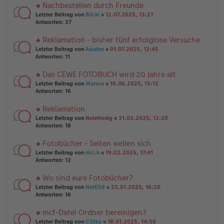
er
u
Nachbestellen durch Freunde
g
B
n
rs
Letzter Beitrag von
Blicki
«
12.07.2025, 13:27
ei
g
te
Antworten:
37
tr
el
r
a
es
u
Reklamation - bisher fünf erfolglose Versuche
g
e
n
n
rs
Letzter Beitrag von
Asiafan
«
01.07.2025, 12:45
g
er
te
Antworten:
11
el
B
r
es
ei
u
Das CEWE FOTOBUCH wird 20 Jahre alt
e
tr
n
n
rs
Letzter Beitrag von
Maresa
«
19.06.2025, 15:12
a
g
er
te
Antworten:
16
g
el
B
r
es
ei
u
Reklamation
e
tr
n
n
rs
Letzter Beitrag von
NeleHonig
«
31.03.2025, 12:20
a
g
er
te
Antworten:
18
g
el
B
r
es
ei
u
Fotobücher - Seiten wellen sich
e
tr
n
n
rs
Letzter Beitrag von
nici.h
«
19.02.2025, 17:41
a
g
er
te
Antworten:
12
g
el
B
r
es
ei
u
Wo sind eure Fotobücher?
e
tr
n
n
rs
Letzter Beitrag von
Netti59
«
23.01.2025, 16:20
a
g
er
te
Antworten:
16
g
el
B
r
es
ei
u
mcf-Datei Ordner bereinigen?
e
tr
n
n
rs
Letzter Beitrag von
CSSky
«
18.01.2025, 14:56
a