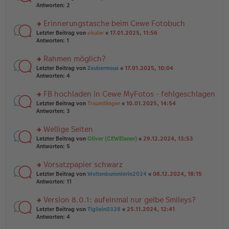
g
er
te
Antworten:
2
g
el
B
r
es
ei
u
Erinnerungstasche beim Cewe Fotobuch
e
tr
n
n
rs
Letzter Beitrag von
okular
«
17.01.2025, 11:56
a
g
er
te
Antworten:
1
g
el
B
r
es
ei
u
Rahmen möglich?
e
tr
n
n
rs
Letzter Beitrag von
Zaubermaus
«
17.01.2025, 10:04
a
g
er
te
Antworten:
4
g
el
B
r
es
ei
u
FB hochladen in Cewe MyFotos - fehlgeschlagen
e
tr
n
n
rs
Letzter Beitrag von
Traumfänger
«
10.01.2025, 14:54
a
g
er
te
Antworten:
3
g
el
B
r
es
ei
u
Wellige Seiten
e
tr
n
n
rs
Letzter Beitrag von
Oliver (CEWEianer)
«
29.12.2024, 13:53
a
g
er
te
Antworten:
5
g
el
B
r
es
ei
u
Vorsatzpapier schwarz
e
tr
n
n
rs
Letzter Beitrag von
Weltenbummlerin2024
«
08.12.2024, 18:15
a
g
er
te
Antworten:
11
g
el
B
r
es
ei
u
Version 8.0.1: aufeinmal nur gelbe Smileys?
e
tr
n
n
rs
Letzter Beitrag von
Tigilein0328
«
25.11.2024, 12:41
a
g
er
te
Antworten:
4
g
el
B
r
es