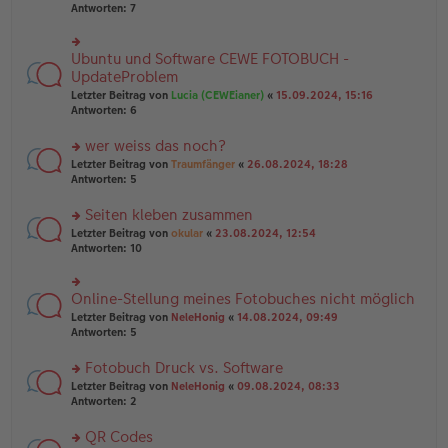
u
er
Antworten:
7
g
n
B
g
ei
el
tr
Ubuntu und Software CEWE FOTOBUCH -
rs
es
a
te
UpdateProblem
e
g
r
n
Letzter Beitrag von
Lucia (CEWEianer)
«
15.09.2024, 15:16
u
er
Antworten:
6
n
B
g
ei
wer weiss das noch?
el
tr
es
rs
Letzter Beitrag von
Traumfänger
«
26.08.2024, 18:28
a
e
te
Antworten:
5
g
n
r
er
u
Seiten kleben zusammen
B
n
rs
Letzter Beitrag von
okular
«
23.08.2024, 12:54
ei
g
te
Antworten:
10
tr
el
r
a
es
u
g
e
n
Online-Stellung meines Fotobuches nicht möglich
n
rs
g
er
te
Letzter Beitrag von
NeleHonig
«
14.08.2024, 09:49
el
B
r
Antworten:
5
es
ei
u
e
tr
n
Fotobuch Druck vs. Software
n
a
g
er
rs
Letzter Beitrag von
NeleHonig
«
09.08.2024, 08:33
g
el
B
te
Antworten:
2
es
ei
r
e
tr
u
n
QR Codes
a
n