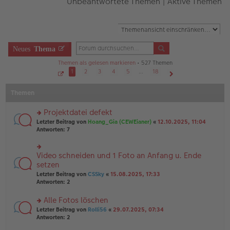
Unbeantwortete Themen
|
Aktive Themen
Neues
Thema
Themen als gelesen markieren
• 527 Themen
1
2
3
4
5
…
18
S
Nächste
e
Themen
i
t
e
1
Projektdatei defekt
v
o
rs
Letzter Beitrag von
Hoang_Gia (CEWEianer)
«
12.10.2025, 11:04
n
te
Antworten:
7
1
r
8
u
n
Video schneiden und 1 Foto an Anfang u. Ende
rs
g
te
setzen
el
r
Letzter Beitrag von
CSSky
«
15.08.2025, 17:33
es
u
Antworten:
2
e
n
n
g
er
Alle Fotos löschen
el
B
es
rs
Letzter Beitrag von
Rolli56
«
29.07.2025, 07:34
ei
e
te
Antworten:
2
tr
n
r
a