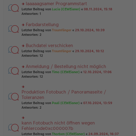
ei
u
laaaaagsamer Programmstart
e
tr
n
n
rs
Letzter Beitrag von
Lucia (CEWEianer)
«
08.11.2024, 15:18
a
g
er
te
Antworten:
1
g
el
B
r
es
ei
u
Farbdarstellung
e
tr
n
n
rs
Letzter Beitrag von
Traumfänger
«
29.10.2024, 10:39
a
g
er
te
Antworten:
2
g
el
B
r
es
ei
u
Buchdatei verschicken
e
tr
n
n
rs
Letzter Beitrag von
Traumfänger
«
29.10.2024, 10:12
a
g
er
te
Antworten:
12
g
el
B
r
es
ei
u
Anmeldung / Bestellung nicht möglich
e
tr
n
n
rs
Letzter Beitrag von
Timo (CEWEianer)
«
12.10.2024, 17:06
a
g
er
te
Antworten:
12
g
el
B
r
es
ei
u
e
tr
n
Produktion Fotobuch / Panoramaseite /
n
rs
a
g
er
te
Toleranzen
g
el
B
r
Letzter Beitrag von
Pauli (CEWEianer)
«
07.10.2024, 13:59
es
ei
u
Antworten:
2
e
tr
n
n
a
g
er
g
el
B
kann Fotobuch nicht öffnen wegen
rs
es
ei
te
Fehlercode0xc000007b
e
tr
r
n
Letzter Beitrag von
Thorben (CEWEianer)
«
24.09.2024, 16:37
a