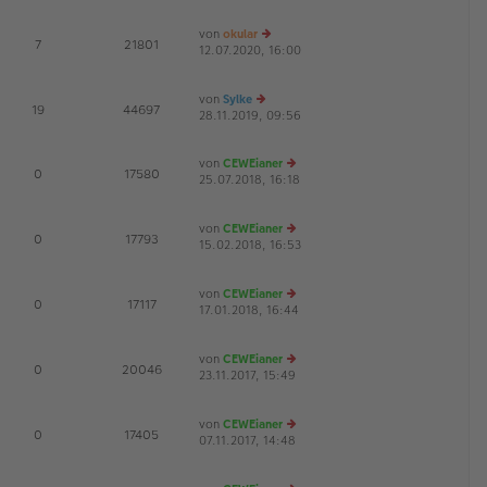
B
u
g
ei
es
von
okular
tr
te
E
7
21801
12.07.2020, 16:00
a
r
e
G
g
B
u
ei
es
von
Sylke
tr
te
E
19
44697
28.11.2019, 09:56
a
e
r
g
u
B
es
ei
von
CEWEianer
te
tr
E
0
17580
25.07.2018, 16:18
e
r
a
G
u
B
g
es
ei
von
CEWEianer
te
tr
E
0
17793
15.02.2018, 16:53
r
e
a
G
B
u
g
ei
es
von
CEWEianer
tr
te
E
0
17117
17.01.2018, 16:44
a
r
e
G
g
B
u
ei
es
von
CEWEianer
tr
te
E
0
20046
23.11.2017, 15:49
a
r
e
G
g
B
u
ei
es
von
CEWEianer
tr
te
E
0
17405
07.11.2017, 14:48
a
r
e
G
g
B
u
ei
es