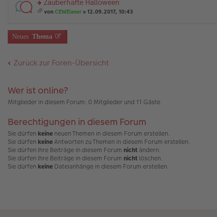
Zauberhafte Halloween
g
B
es
u
än
m
ei
e
n
rs
g
t
von
CEWEianer
» 12.09.2017, 10:43
tr
n
g
te
e
A
es
a
er
el
r
nh
a
g
B
es
u
än
m
Neues
Thema
ei
e
n
g
t
tr
n
g
e
A
a
er
el
nh
Zurück zur Foren-Übersicht
g
B
es
än
ei
e
g
tr
n
e
a
er
Wer ist online?
g
B
ei
Mitglieder in diesem Forum: 0 Mitglieder und 11 Gäste
tr
a
Berechtigungen in diesem Forum
g
Sie dürfen
keine
neuen Themen in diesem Forum erstellen.
Sie dürfen
keine
Antworten zu Themen in diesem Forum erstellen.
Sie dürfen Ihre Beiträge in diesem Forum
nicht
ändern.
Sie dürfen Ihre Beiträge in diesem Forum
nicht
löschen.
Sie dürfen
keine
Dateianhänge in diesem Forum erstellen.