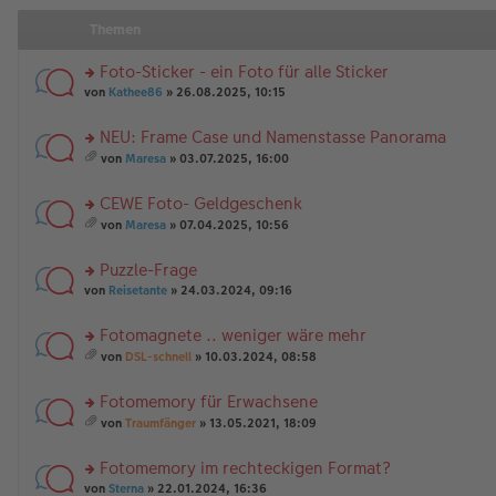
Themen
Foto-Sticker - ein Foto für alle Sticker
rs
von
Kathee86
» 26.08.2025, 10:15
te
r
NEU: Frame Case und Namenstasse Panorama
u
rs
n
von
Maresa
» 03.07.2025, 16:00
te
g
es
r
el
a
CEWE Foto- Geldgeschenk
u
es
m
n
rs
e
t
von
Maresa
» 07.04.2025, 10:56
g
te
n
A
es
el
r
er
nh
a
Puzzle-Frage
es
u
B
än
m
e
n
rs
ei
g
t
von
Reisetante
» 24.03.2024, 09:16
n
g
te
tr
e
A
er
el
r
a
nh
Fotomagnete .. weniger wäre mehr
B
es
u
g
än
rs
ei
e
n
g
von
DSL-schnell
» 10.03.2024, 08:58
te
tr
n
g
es
e
r
a
er
el
a
Fotomemory für Erwachsene
u
g
B
es
m
n
rs
ei
e
t
von
Traumfänger
» 13.05.2021, 18:09
g
te
tr
n
A
es
el
r
a
er
nh
a
Fotomemory im rechteckigen Format?
es
u
g
B
än
m
e
n
rs
ei
g
t
von
Sterna
» 22.01.2024, 16:36