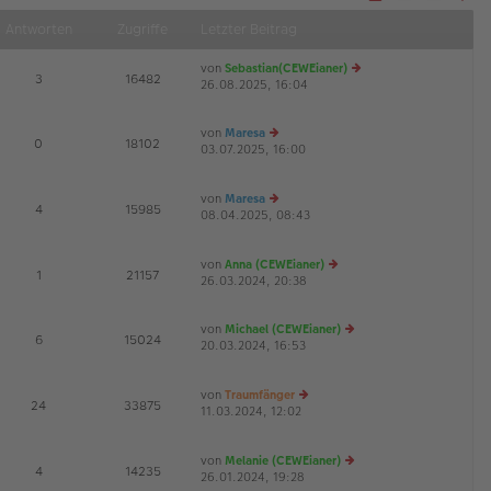
Näch
Antworten
Zugriffe
Letzter Beitrag
von
Sebastian(CEWEianer)
E
3
16482
26.08.2025, 16:04
e
u
es
von
Maresa
te
E
0
18102
03.07.2025, 16:00
e
r
G
u
B
es
ei
von
Maresa
te
tr
E
4
15985
08.04.2025, 08:43
r
e
a
G
B
u
g
ei
es
von
Anna (CEWEianer)
tr
te
E
1
21157
26.03.2024, 20:38
a
r
e
g
B
u
ei
es
von
Michael (CEWEianer)
tr
te
E
6
15024
20.03.2024, 16:53
e
a
r
G
u
g
B
es
ei
von
Traumfänger
te
tr
E
24
33875
11.03.2024, 12:02
e
r
a
G
u
B
g
es
ei
von
Melanie (CEWEianer)
te
tr
E
4
14235
26.01.2024, 19:28
r
a
e