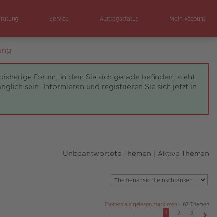
eratung
Service
Auftragsstatus
Mein Account
ung
bisherige Forum, in dem Sie sich gerade befinden, steht
ch sein. Informieren und registrieren Sie sich jetzt in
Unbeantwortete Themen
|
Aktive Themen
Themen als gelesen markieren
• 87 Themen
1
2
3