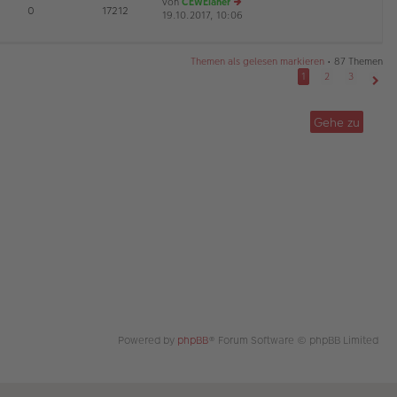
von
CEWEianer
tr
te
E
0
17212
19.10.2017, 10:06
a
r
e
G
g
B
u
ei
es
tr
te
Themen als gelesen markieren
• 87 Themen
a
r
1
2
3
g
B
Näch
ei
tr
Gehe zu
a
g
Powered by
phpBB
® Forum Software © phpBB Limited