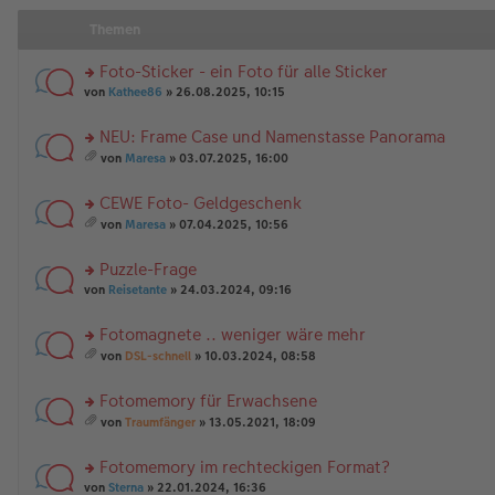
Themen
Foto-Sticker - ein Foto für alle Sticker
rs
von
Kathee86
» 26.08.2025, 10:15
te
r
NEU: Frame Case und Namenstasse Panorama
u
rs
n
von
Maresa
» 03.07.2025, 16:00
te
g
es
r
el
a
CEWE Foto- Geldgeschenk
u
es
m
n
rs
e
t
von
Maresa
» 07.04.2025, 10:56
g
te
n
A
es
el
r
er
nh
a
Puzzle-Frage
es
u
B
än
m
e
n
rs
ei
g
t
von
Reisetante
» 24.03.2024, 09:16
n
g
te
tr
e
A
er
el
r
a
nh
Fotomagnete .. weniger wäre mehr
B
es
u
g
än
rs
ei
e
n
g
von
DSL-schnell
» 10.03.2024, 08:58
te
tr
n
g
es
e
r
a
er
el
a
Fotomemory für Erwachsene
u
g
B
es
m
n
rs
ei
e
t
von
Traumfänger
» 13.05.2021, 18:09
g
te
tr
n
A
es
el
r
a
er
nh
a
Fotomemory im rechteckigen Format?
es
u
g
B
än
m
e
n
rs
ei
g
t
von
Sterna
» 22.01.2024, 16:36