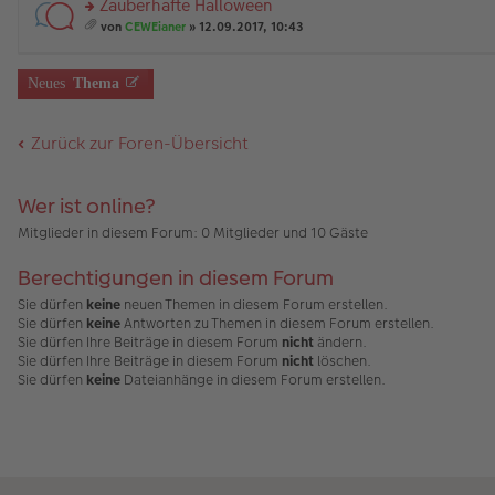
Zauberhafte Halloween
g
B
es
u
än
m
ei
e
n
rs
g
t
von
CEWEianer
» 12.09.2017, 10:43
tr
n
g
te
e
A
es
a
er
el
r
nh
a
g
B
es
u
än
m
Neues
Thema
ei
e
n
g
t
tr
n
g
e
A
a
er
el
nh
Zurück zur Foren-Übersicht
g
B
es
än
ei
e
g
tr
n
e
a
er
Wer ist online?
g
B
ei
Mitglieder in diesem Forum: 0 Mitglieder und 10 Gäste
tr
a
Berechtigungen in diesem Forum
g
Sie dürfen
keine
neuen Themen in diesem Forum erstellen.
Sie dürfen
keine
Antworten zu Themen in diesem Forum erstellen.
Sie dürfen Ihre Beiträge in diesem Forum
nicht
ändern.
Sie dürfen Ihre Beiträge in diesem Forum
nicht
löschen.
Sie dürfen
keine
Dateianhänge in diesem Forum erstellen.