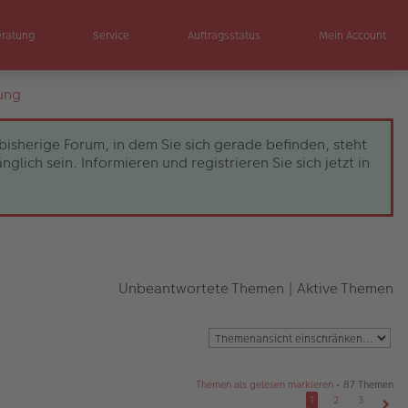
eratung
Service
Auftragsstatus
Mein Account
ung
bisherige Forum, in dem Sie sich gerade befinden, steht
ch sein. Informieren und registrieren Sie sich jetzt in
Unbeantwortete Themen
|
Aktive Themen
Themen als gelesen markieren
• 87 Themen
1
2
3