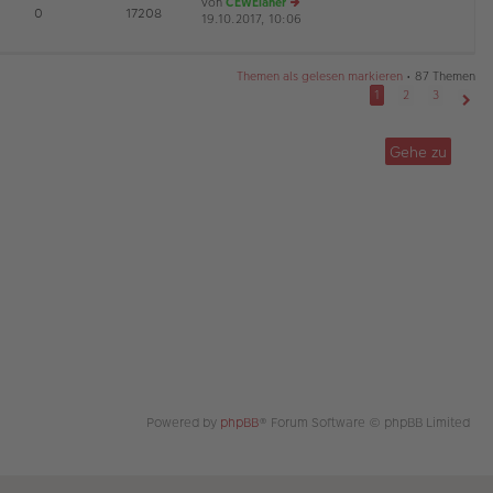
von
CEWEianer
tr
te
E
0
17208
19.10.2017, 10:06
a
r
e
G
g
B
u
ei
es
tr
te
Themen als gelesen markieren
• 87 Themen
a
r
1
2
3
g
B
Näch
ei
tr
Gehe zu
a
g
Powered by
phpBB
® Forum Software © phpBB Limited