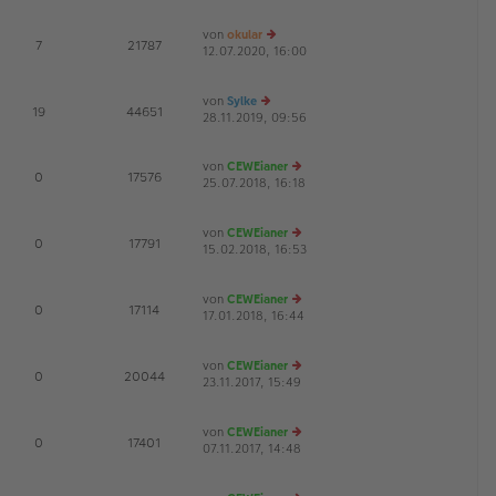
B
u
g
ei
es
von
okular
tr
te
E
7
21787
12.07.2020, 16:00
a
r
e
G
g
B
u
ei
es
von
Sylke
tr
te
E
19
44651
28.11.2019, 09:56
a
e
r
g
u
B
es
ei
von
CEWEianer
te
tr
E
0
17576
25.07.2018, 16:18
e
r
a
G
u
B
g
es
ei
von
CEWEianer
te
tr
E
0
17791
15.02.2018, 16:53
r
e
a
G
B
u
g
ei
es
von
CEWEianer
tr
te
E
0
17114
17.01.2018, 16:44
a
r
e
G
g
B
u
ei
es
von
CEWEianer
tr
te
E
0
20044
23.11.2017, 15:49
a
r
e
G
g
B
u
ei
es
von
CEWEianer
tr
te
E
0
17401
07.11.2017, 14:48
a
r
e
G
g
B
u
ei
es