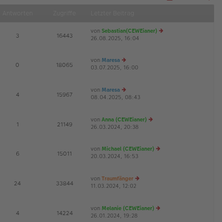
Näch
Antworten
Zugriffe
Letzter Beitrag
von
Sebastian(CEWEianer)
E
3
16443
26.08.2025, 16:04
e
u
es
von
Maresa
te
E
0
18065
03.07.2025, 16:00
e
r
G
u
B
es
ei
von
Maresa
te
tr
E
4
15967
08.04.2025, 08:43
r
e
a
G
B
u
g
ei
es
von
Anna (CEWEianer)
tr
te
E
1
21149
26.03.2024, 20:38
a
r
e
g
B
u
ei
es
von
Michael (CEWEianer)
tr
te
E
6
15011
20.03.2024, 16:53
e
a
r
G
u
g
B
es
ei
von
Traumfänger
te
tr
E
24
33844
11.03.2024, 12:02
e
r
a
G
u
B
g
es
ei
von
Melanie (CEWEianer)
te
tr
E
4
14224
26.01.2024, 19:28
r
a
e