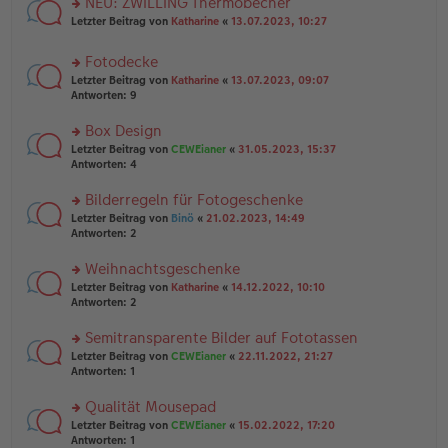
NEU: ZWILLING Thermobecher
e
tr
n
n
rs
Letzter Beitrag von
Katharine
«
13.07.2023, 10:27
a
g
er
te
g
el
B
r
es
Fotodecke
ei
u
e
tr
rs
n
Letzter Beitrag von
Katharine
«
13.07.2023, 09:07
n
a
te
g
Antworten:
9
er
g
r
el
B
u
es
Box Design
ei
n
e
tr
rs
Letzter Beitrag von
CEWEianer
«
31.05.2023, 15:37
g
n
a
te
Antworten:
4
el
er
g
r
es
B
u
Bilderregeln für Fotogeschenke
e
ei
n
n
tr
rs
Letzter Beitrag von
Binö
«
21.02.2023, 14:49
g
er
a
te
Antworten:
2
el
B
g
r
es
ei
u
Weihnachtsgeschenke
e
tr
n
n
rs
Letzter Beitrag von
Katharine
«
14.12.2022, 10:10
a
g
er
te
Antworten:
2
g
el
B
r
es
ei
u
Semitransparente Bilder auf Fototassen
e
tr
n
n
rs
Letzter Beitrag von
CEWEianer
«
22.11.2022, 21:27
a
g
er
te
Antworten:
1
g
el
B
r
es
ei
u
Qualität Mousepad
e
tr
n
n
rs
Letzter Beitrag von
CEWEianer
«
15.02.2022, 17:20
a
g
er
te
Antworten:
1
g
el