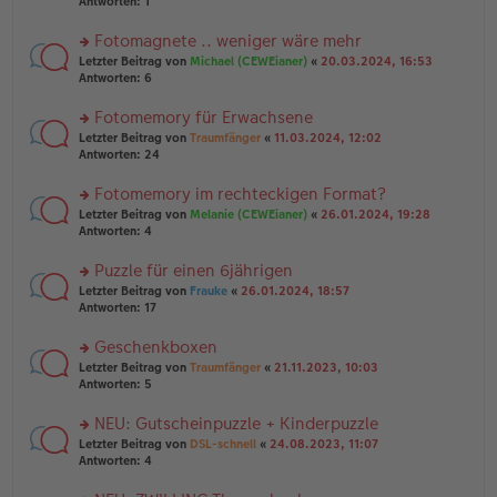
te
Antworten:
1
el
er
g
r
es
B
u
Fotomagnete .. weniger wäre mehr
e
ei
n
n
tr
rs
Letzter Beitrag von
Michael (CEWEianer)
«
20.03.2024, 16:53
g
er
a
te
Antworten:
6
el
B
g
r
es
ei
u
Fotomemory für Erwachsene
e
tr
n
n
rs
Letzter Beitrag von
Traumfänger
«
11.03.2024, 12:02
a
g
er
te
Antworten:
24
g
el
B
r
es
ei
u
Fotomemory im rechteckigen Format?
e
tr
n
n
rs
Letzter Beitrag von
Melanie (CEWEianer)
«
26.01.2024, 19:28
a
g
er
te
Antworten:
4
g
el
B
r
es
ei
u
Puzzle für einen 6jährigen
e
tr
n
n
rs
Letzter Beitrag von
Frauke
«
26.01.2024, 18:57
a
g
er
te
Antworten:
17
g
el
B
r
es
ei
u
Geschenkboxen
e
tr
n
n
rs
Letzter Beitrag von
Traumfänger
«
21.11.2023, 10:03
a
g
er
te
Antworten:
5
g
el
B
r
es
ei
u
NEU: Gutscheinpuzzle + Kinderpuzzle
e
tr
n
n
rs
Letzter Beitrag von
DSL-schnell
«
24.08.2023, 11:07
a
g
er
te
Antworten:
4
g
el
B
r
es
ei
u