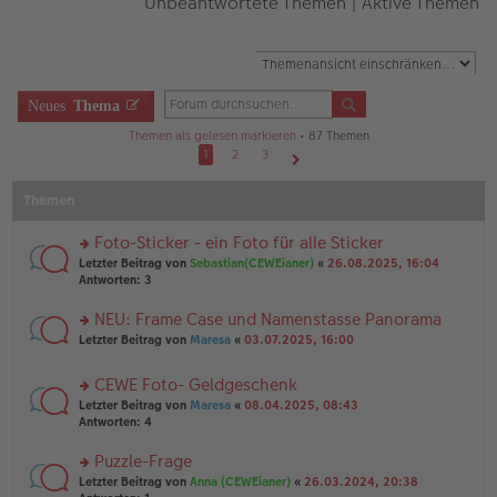
Unbeantwortete Themen
|
Aktive Themen
Neues
Thema
Themen als gelesen markieren
• 87 Themen
1
2
3
Nächste
Themen
Foto-Sticker - ein Foto für alle Sticker
rs
Letzter Beitrag von
Sebastian(CEWEianer)
«
26.08.2025, 16:04
te
Antworten:
3
r
u
NEU: Frame Case und Namenstasse Panorama
n
rs
Letzter Beitrag von
Maresa
«
03.07.2025, 16:00
g
te
el
r
es
CEWE Foto- Geldgeschenk
u
e
rs
n
Letzter Beitrag von
Maresa
«
08.04.2025, 08:43
n
te
g
Antworten:
4
er
r
el
B
u
es
Puzzle-Frage
ei
n
e
tr
rs
Letzter Beitrag von
Anna (CEWEianer)
«
26.03.2024, 20:38
g
n
a