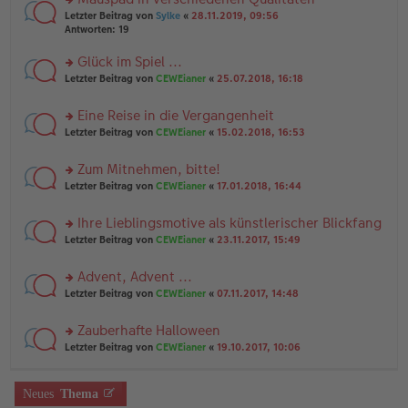
a
n
n
g
rs
Letzter Beitrag von
Sylke
«
28.11.2019, 09:56
g
er
te
Antworten:
19
el
B
r
es
ei
u
Glück im Spiel ...
e
tr
n
n
rs
Letzter Beitrag von
CEWEianer
«
25.07.2018, 16:18
a
g
er
te
g
el
B
r
es
Eine Reise in die Vergangenheit
ei
u
e
tr
rs
n
Letzter Beitrag von
CEWEianer
«
15.02.2018, 16:53
n
a
te
g
er
g
r
el
B
Zum Mitnehmen, bitte!
u
es
ei
rs
n
Letzter Beitrag von
CEWEianer
«
17.01.2018, 16:44
e
tr
te
g
n
a
r
el
er
g
Ihre Lieblingsmotive als künstlerischer Blickfang
u
es
B
rs
n
Letzter Beitrag von
CEWEianer
«
23.11.2017, 15:49
e
ei
te
g
n
tr
r
el
er
a
Advent, Advent ...
u
es
B
g
rs
n
Letzter Beitrag von
CEWEianer
«
07.11.2017, 14:48
e
ei
te
g
n
tr
r
el
er
a
Zauberhafte Halloween
u
es
B
g
rs
n
Letzter Beitrag von
CEWEianer
«
19.10.2017, 10:06
e
ei
te
g
n
tr
r
el
er
a
u
es
B
g
Neues
Thema
n
e
ei