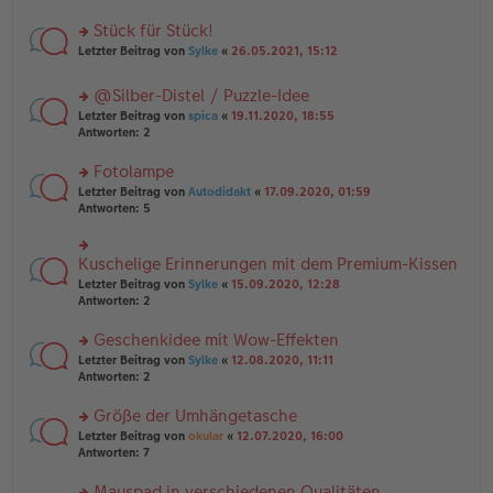
B
r
es
ei
u
Stück für Stück!
e
tr
n
n
rs
Letzter Beitrag von
Sylke
«
26.05.2021, 15:12
a
g
er
te
g
el
B
r
es
@Silber-Distel / Puzzle-Idee
ei
u
e
tr
rs
n
Letzter Beitrag von
spica
«
19.11.2020, 18:55
n
a
te
g
Antworten:
2
er
g
r
el
B
u
es
Fotolampe
ei
n
e
tr
rs
Letzter Beitrag von
Autodidakt
«
17.09.2020, 01:59
g
n
a
te
Antworten:
5
el
er
g
r
es
B
u
e
ei
n
Kuschelige Erinnerungen mit dem Premium-Kissen
n
rs
tr
g
er
te
a
Letzter Beitrag von
Sylke
«
15.09.2020, 12:28
el
B
r
g
Antworten:
2
es
ei
u
e
tr
n
Geschenkidee mit Wow-Effekten
n
a
g
er
rs
Letzter Beitrag von
Sylke
«
12.08.2020, 11:11
g
el
B
te
Antworten:
2
es
ei
r
e
tr
u
n
Größe der Umhängetasche
a
n
er
rs
Letzter Beitrag von
okular
«
12.07.2020, 16:00
g
g
B
te
Antworten:
7
el
ei
r
es
tr
u
Mauspad in verschiedenen Qualitäten
e