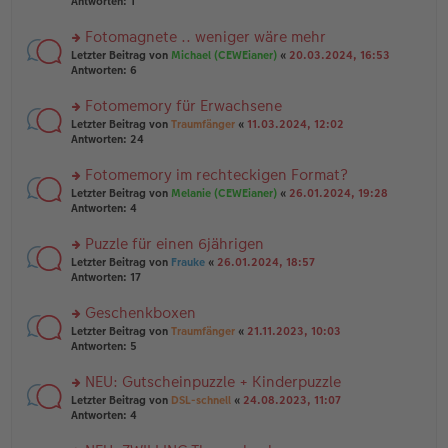
te
Antworten:
1
el
er
g
r
es
B
u
Fotomagnete .. weniger wäre mehr
e
ei
n
n
tr
rs
Letzter Beitrag von
Michael (CEWEianer)
«
20.03.2024, 16:53
g
er
a
te
Antworten:
6
el
B
g
r
es
ei
u
Fotomemory für Erwachsene
e
tr
n
n
rs
Letzter Beitrag von
Traumfänger
«
11.03.2024, 12:02
a
g
er
te
Antworten:
24
g
el
B
r
es
ei
u
Fotomemory im rechteckigen Format?
e
tr
n
n
rs
Letzter Beitrag von
Melanie (CEWEianer)
«
26.01.2024, 19:28
a
g
er
te
Antworten:
4
g
el
B
r
es
ei
u
Puzzle für einen 6jährigen
e
tr
n
n
rs
Letzter Beitrag von
Frauke
«
26.01.2024, 18:57
a
g
er
te
Antworten:
17
g
el
B
r
es
ei
u
Geschenkboxen
e
tr
n
n
rs
Letzter Beitrag von
Traumfänger
«
21.11.2023, 10:03
a
g
er
te
Antworten:
5
g
el
B
r
es
ei
u
NEU: Gutscheinpuzzle + Kinderpuzzle
e
tr
n
n
rs
Letzter Beitrag von
DSL-schnell
«
24.08.2023, 11:07
a
g
er
te
Antworten:
4
g
el
B
r
es
ei
u