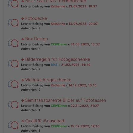
NEU: ZWILLING Thermobecher
e
tr
n
n
rs
Letzter Beitrag von
Katharine
«
13.07.2023, 10:27
a
g
er
te
g
el
B
r
es
Fotodecke
ei
u
e
tr
rs
n
Letzter Beitrag von
Katharine
«
13.07.2023, 09:07
n
a
te
g
Antworten:
9
er
g
r
el
B
u
es
Box Design
ei
n
e
tr
rs
Letzter Beitrag von
CEWEianer
«
31.05.2023, 15:37
g
n
a
te
Antworten:
4
el
er
g
r
es
B
u
Bilderregeln für Fotogeschenke
e
ei
n
n
tr
rs
Letzter Beitrag von
Binö
«
21.02.2023, 14:49
g
er
a
te
Antworten:
2
el
B
g
r
es
ei
u
Weihnachtsgeschenke
e
tr
n
n
rs
Letzter Beitrag von
Katharine
«
14.12.2022, 10:10
a
g
er
te
Antworten:
2
g
el
B
r
es
ei
u
Semitransparente Bilder auf Fototassen
e
tr
n
n
rs
Letzter Beitrag von
CEWEianer
«
22.11.2022, 21:27
a
g
er
te
Antworten:
1
g
el
B
r
es
ei
u
Qualität Mousepad
e
tr
n
n
rs
Letzter Beitrag von
CEWEianer
«
15.02.2022, 17:20
a
g
er
te
Antworten:
1
g
el