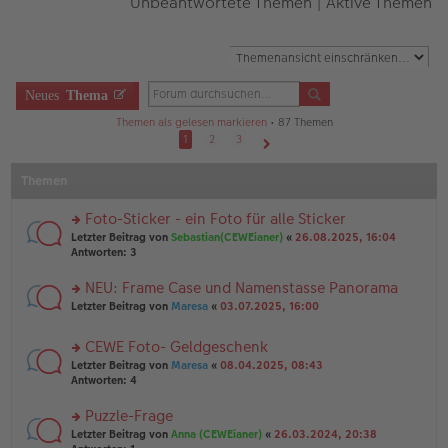
Unbeantwortete Themen
|
Aktive Themen
Neues
Thema
Themen als gelesen markieren
• 87 Themen
1
2
3
Nächste
Themen
Foto-Sticker - ein Foto für alle Sticker
rs
Letzter Beitrag von
Sebastian(CEWEianer)
«
26.08.2025, 16:04
te
Antworten:
3
r
u
NEU: Frame Case und Namenstasse Panorama
n
rs
Letzter Beitrag von
Maresa
«
03.07.2025, 16:00
g
te
el
r
es
CEWE Foto- Geldgeschenk
u
e
rs
n
Letzter Beitrag von
Maresa
«
08.04.2025, 08:43
n
te
g
Antworten:
4
er
r
el
B
u
es
Puzzle-Frage
ei
n
e
tr
rs
Letzter Beitrag von
Anna (CEWEianer)
«
26.03.2024, 20:38
g
n
a