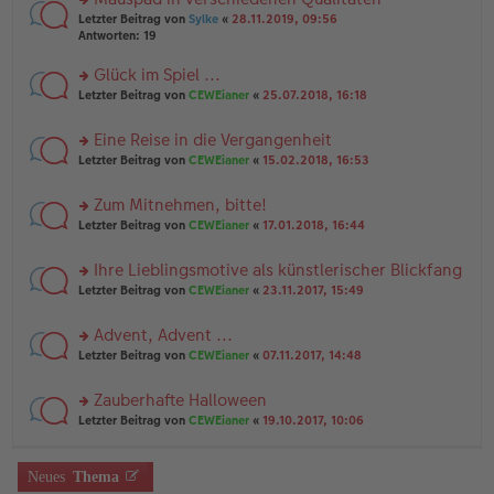
a
n
n
g
rs
Letzter Beitrag von
Sylke
«
28.11.2019, 09:56
g
er
te
Antworten:
19
el
B
r
es
ei
u
Glück im Spiel ...
e
tr
n
n
rs
Letzter Beitrag von
CEWEianer
«
25.07.2018, 16:18
a
g
er
te
g
el
B
r
es
Eine Reise in die Vergangenheit
ei
u
e
tr
rs
n
Letzter Beitrag von
CEWEianer
«
15.02.2018, 16:53
n
a
te
g
er
g
r
el
B
Zum Mitnehmen, bitte!
u
es
ei
rs
n
Letzter Beitrag von
CEWEianer
«
17.01.2018, 16:44
e
tr
te
g
n
a
r
el
er
g
Ihre Lieblingsmotive als künstlerischer Blickfang
u
es
B
rs
n
Letzter Beitrag von
CEWEianer
«
23.11.2017, 15:49
e
ei
te
g
n
tr
r
el
er
a
Advent, Advent ...
u
es
B
g
rs
n
Letzter Beitrag von
CEWEianer
«
07.11.2017, 14:48
e
ei
te
g
n
tr
r
el
er
a
Zauberhafte Halloween
u
es
B
g
rs
n
Letzter Beitrag von
CEWEianer
«
19.10.2017, 10:06
e
ei
te
g
n
tr
r
el
er
a
u
es
B
g
Neues
Thema
n
e
ei