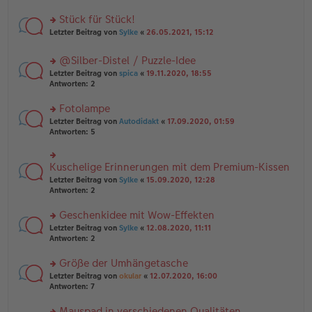
B
r
es
ei
u
Stück für Stück!
e
tr
n
n
rs
Letzter Beitrag von
Sylke
«
26.05.2021, 15:12
a
g
er
te
g
el
B
r
es
@Silber-Distel / Puzzle-Idee
ei
u
e
tr
rs
n
Letzter Beitrag von
spica
«
19.11.2020, 18:55
n
a
te
g
Antworten:
2
er
g
r
el
B
u
es
Fotolampe
ei
n
e
tr
rs
Letzter Beitrag von
Autodidakt
«
17.09.2020, 01:59
g
n
a
te
Antworten:
5
el
er
g
r
es
B
u
e
ei
n
Kuschelige Erinnerungen mit dem Premium-Kissen
n
rs
tr
g
er
te
a
Letzter Beitrag von
Sylke
«
15.09.2020, 12:28
el
B
r
g
Antworten:
2
es
ei
u
e
tr
n
Geschenkidee mit Wow-Effekten
n
a
g
er
rs
Letzter Beitrag von
Sylke
«
12.08.2020, 11:11
g
el
B
te
Antworten:
2
es
ei
r
e
tr
u
n
Größe der Umhängetasche
a
n
er
rs
Letzter Beitrag von
okular
«
12.07.2020, 16:00
g
g
B
te
Antworten:
7
el
ei
r
es
tr
u
Mauspad in verschiedenen Qualitäten
e