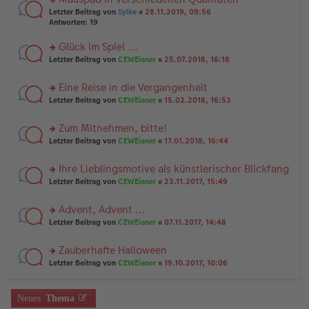
a
n
n
g
rs
Letzter Beitrag von
Sylke
«
28.11.2019, 09:56
g
er
te
Antworten:
19
el
B
r
es
ei
u
Glück im Spiel ...
e
tr
n
n
rs
Letzter Beitrag von
CEWEianer
«
25.07.2018, 16:18
a
g
er
te
g
el
B
r
es
Eine Reise in die Vergangenheit
ei
u
e
tr
rs
n
Letzter Beitrag von
CEWEianer
«
15.02.2018, 16:53
n
a
te
g
er
g
r
el
B
Zum Mitnehmen, bitte!
u
es
ei
rs
n
Letzter Beitrag von
CEWEianer
«
17.01.2018, 16:44
e
tr
te
g
n
a
r
el
er
g
Ihre Lieblingsmotive als künstlerischer Blickfang
u
es
B
rs
n
Letzter Beitrag von
CEWEianer
«
23.11.2017, 15:49
e
ei
te
g
n
tr
r
el
er
a
Advent, Advent ...
u
es
B
g
rs
n
Letzter Beitrag von
CEWEianer
«
07.11.2017, 14:48
e
ei
te
g
n
tr
r
el
er
a
Zauberhafte Halloween
u
es
B
g
rs
n
Letzter Beitrag von
CEWEianer
«
19.10.2017, 10:06
e
ei
te
g
n
tr
r
el
er
a
u
es
B
g
Neues
Thema
n
e
ei