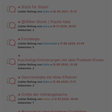
B
r
es
ei
u
Stück für Stück!
e
tr
n
n
rs
Letzter Beitrag von
Sylke
«
26.05.2021, 15:12
a
g
er
te
g
el
B
r
es
@Silber-Distel / Puzzle-Idee
ei
u
e
tr
rs
n
Letzter Beitrag von
spica
«
19.11.2020, 18:55
n
a
te
g
Antworten:
2
er
g
r
el
B
u
es
Fotolampe
ei
n
e
tr
rs
Letzter Beitrag von
Autodidakt
«
17.09.2020, 01:59
g
n
a
te
Antworten:
5
el
er
g
r
es
B
u
e
ei
n
Kuschelige Erinnerungen mit dem Premium-Kissen
n
rs
tr
g
er
te
a
Letzter Beitrag von
Sylke
«
15.09.2020, 12:28
el
B
r
g
Antworten:
2
es
ei
u
e
tr
n
Geschenkidee mit Wow-Effekten
n
a
g
er
rs
Letzter Beitrag von
Sylke
«
12.08.2020, 11:11
g
el
B
te
Antworten:
2
es
ei
r
e
tr
u
n
Größe der Umhängetasche
a
n
er
rs
Letzter Beitrag von
okular
«
12.07.2020, 16:00
g
g
B
te
Antworten:
7
el
ei
r
es
tr
u
Mauspad in verschiedenen Qualitäten
e