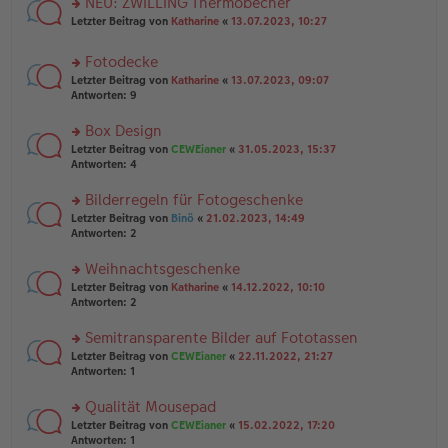
NEU: ZWILLING Thermobecher
e
tr
n
n
rs
Letzter Beitrag von
Katharine
«
13.07.2023, 10:27
a
g
er
te
g
el
B
r
es
Fotodecke
ei
u
e
tr
rs
n
Letzter Beitrag von
Katharine
«
13.07.2023, 09:07
n
a
te
g
Antworten:
9
er
g
r
el
B
u
es
Box Design
ei
n
e
tr
rs
Letzter Beitrag von
CEWEianer
«
31.05.2023, 15:37
g
n
a
te
Antworten:
4
el
er
g
r
es
B
u
Bilderregeln für Fotogeschenke
e
ei
n
n
tr
rs
Letzter Beitrag von
Binö
«
21.02.2023, 14:49
g
er
a
te
Antworten:
2
el
B
g
r
es
ei
u
Weihnachtsgeschenke
e
tr
n
n
rs
Letzter Beitrag von
Katharine
«
14.12.2022, 10:10
a
g
er
te
Antworten:
2
g
el
B
r
es
ei
u
Semitransparente Bilder auf Fototassen
e
tr
n
n
rs
Letzter Beitrag von
CEWEianer
«
22.11.2022, 21:27
a
g
er
te
Antworten:
1
g
el
B
r
es
ei
u
Qualität Mousepad
e
tr
n
n
rs
Letzter Beitrag von
CEWEianer
«
15.02.2022, 17:20
a
g
er
te
Antworten:
1
g
el