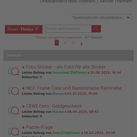
Unbeantwortete Themen
|
Aktive Themen
Neues
Thema
Themen als gelesen markieren
• 87 Themen
1
2
3
Nächste
Themen
Foto-Sticker - ein Foto für alle Sticker
rs
Letzter Beitrag von
Sebastian(CEWEianer)
«
26.08.2025, 16:04
te
Antworten:
3
r
u
NEU: Frame Case und Namenstasse Panorama
n
rs
Letzter Beitrag von
Maresa
«
03.07.2025, 16:00
g
te
el
r
es
CEWE Foto- Geldgeschenk
u
e
rs
n
Letzter Beitrag von
Maresa
«
08.04.2025, 08:43
n
te
g
Antworten:
4
er
r
el
B
u
es
Puzzle-Frage
ei
n
e
tr
rs
Letzter Beitrag von
Anna (CEWEianer)
«
26.03.2024, 20:38
g
n
a