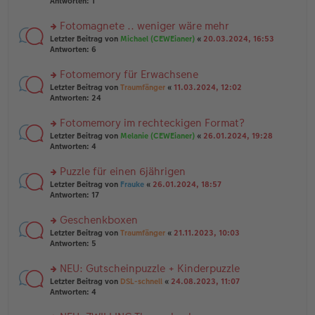
te
Antworten:
1
el
er
g
r
es
B
u
Fotomagnete .. weniger wäre mehr
e
ei
n
n
tr
rs
Letzter Beitrag von
Michael (CEWEianer)
«
20.03.2024, 16:53
g
er
a
te
Antworten:
6
el
B
g
r
es
ei
u
Fotomemory für Erwachsene
e
tr
n
n
rs
Letzter Beitrag von
Traumfänger
«
11.03.2024, 12:02
a
g
er
te
Antworten:
24
g
el
B
r
es
ei
u
Fotomemory im rechteckigen Format?
e
tr
n
n
rs
Letzter Beitrag von
Melanie (CEWEianer)
«
26.01.2024, 19:28
a
g
er
te
Antworten:
4
g
el
B
r
es
ei
u
Puzzle für einen 6jährigen
e
tr
n
n
rs
Letzter Beitrag von
Frauke
«
26.01.2024, 18:57
a
g
er
te
Antworten:
17
g
el
B
r
es
ei
u
Geschenkboxen
e
tr
n
n
rs
Letzter Beitrag von
Traumfänger
«
21.11.2023, 10:03
a
g
er
te
Antworten:
5
g
el
B
r
es
ei
u
NEU: Gutscheinpuzzle + Kinderpuzzle
e
tr
n
n
rs
Letzter Beitrag von
DSL-schnell
«
24.08.2023, 11:07
a
g
er
te
Antworten:
4
g
el
B
r
es
ei
u