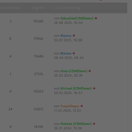
Näch
Antworten
Zugriffe
Letzter Beitrag
von
Sebastian(CEWEianer)
E
3
16390
26.08.2025, 16:04
e
u
es
von
Maresa
te
E
0
17958
03.07.2025, 16:00
e
r
G
u
B
es
ei
von
Maresa
te
tr
E
4
15949
08.04.2025, 08:43
r
e
a
G
B
u
g
ei
es
von
Anna (CEWEianer)
tr
te
E
1
21135
26.03.2024, 20:38
a
r
e
g
B
u
ei
es
von
Michael (CEWEianer)
tr
te
E
6
15002
20.03.2024, 16:53
e
a
r
G
u
g
B
es
ei
von
Traumfänger
te
tr
E
24
33812
11.03.2024, 12:02
e
r
a
G
u
B
g
es
ei
von
Melanie (CEWEianer)
te
tr
E
4
14199
26.01.2024, 19:28
r
a
e