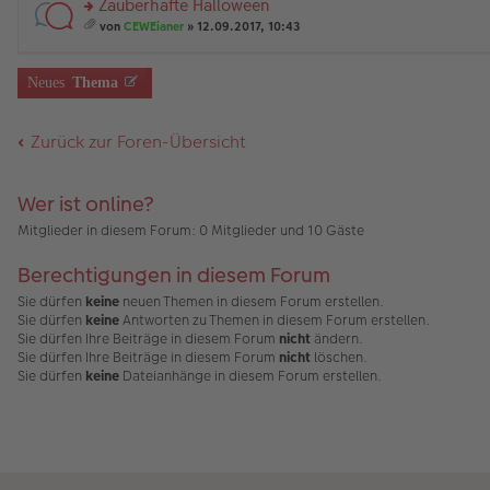
Zauberhafte Halloween
g
B
es
u
än
m
ei
e
n
rs
g
t
von
CEWEianer
» 12.09.2017, 10:43
tr
n
g
te
e
A
es
a
er
el
r
nh
a
g
B
es
u
än
m
Neues
Thema
ei
e
n
g
t
tr
n
g
e
A
a
er
el
nh
Zurück zur Foren-Übersicht
g
B
es
än
ei
e
g
tr
n
e
a
er
Wer ist online?
g
B
ei
Mitglieder in diesem Forum: 0 Mitglieder und 10 Gäste
tr
a
Berechtigungen in diesem Forum
g
Sie dürfen
keine
neuen Themen in diesem Forum erstellen.
Sie dürfen
keine
Antworten zu Themen in diesem Forum erstellen.
Sie dürfen Ihre Beiträge in diesem Forum
nicht
ändern.
Sie dürfen Ihre Beiträge in diesem Forum
nicht
löschen.
Sie dürfen
keine
Dateianhänge in diesem Forum erstellen.