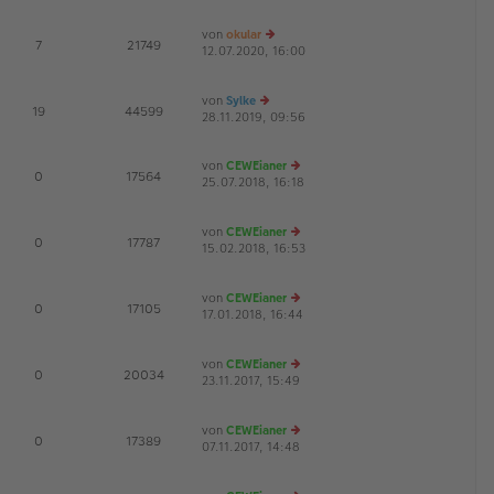
B
u
g
ei
es
von
okular
tr
te
E
7
21749
12.07.2020, 16:00
a
r
e
G
g
B
u
ei
es
von
Sylke
tr
te
E
19
44599
28.11.2019, 09:56
a
e
r
g
u
B
es
ei
von
CEWEianer
te
tr
E
0
17564
25.07.2018, 16:18
e
r
a
G
u
B
g
es
ei
von
CEWEianer
te
tr
E
0
17787
15.02.2018, 16:53
r
e
a
G
B
u
g
ei
es
von
CEWEianer
tr
te
E
0
17105
17.01.2018, 16:44
a
r
e
G
g
B
u
ei
es
von
CEWEianer
tr
te
E
0
20034
23.11.2017, 15:49
a
r
e
G
g
B
u
ei
es
von
CEWEianer
tr
te
E
0
17389
07.11.2017, 14:48
a
r
e
G
g
B
u
ei
es