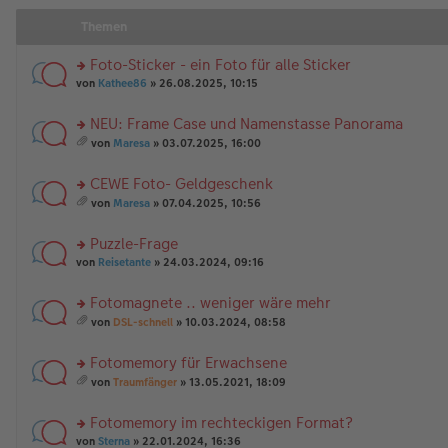
Themen
Foto-Sticker - ein Foto für alle Sticker
rs
von
Kathee86
» 26.08.2025, 10:15
te
r
NEU: Frame Case und Namenstasse Panorama
u
rs
n
von
Maresa
» 03.07.2025, 16:00
te
g
es
r
el
a
CEWE Foto- Geldgeschenk
u
es
m
n
rs
e
t
von
Maresa
» 07.04.2025, 10:56
g
te
n
A
es
el
r
er
nh
a
Puzzle-Frage
es
u
B
än
m
e
n
rs
ei
g
t
von
Reisetante
» 24.03.2024, 09:16
n
g
te
tr
e
A
er
el
r
a
nh
Fotomagnete .. weniger wäre mehr
B
es
u
g
än
rs
ei
e
n
g
von
DSL-schnell
» 10.03.2024, 08:58
te
tr
n
g
es
e
r
a
er
el
a
Fotomemory für Erwachsene
u
g
B
es
m
n
rs
ei
e
t
von
Traumfänger
» 13.05.2021, 18:09
g
te
tr
n
A
es
el
r
a
er
nh
a
Fotomemory im rechteckigen Format?
es
u
g
B
än
m
e
n
rs
ei
g
t
von
Sterna
» 22.01.2024, 16:36