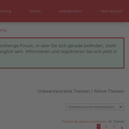
eratung
Service
Auftragsstatus
Mein Account
ung
bisherige Forum, in dem Sie sich gerade befinden, steht
ch sein. Informieren und registrieren Sie sich jetzt in
Unbeantwortete Themen
|
Aktive Themen
Themen als gelesen markieren
• 87 Themen
1
2
3