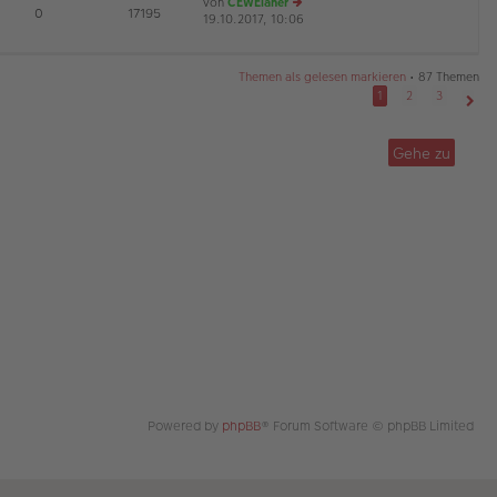
von
CEWEianer
tr
te
E
0
17195
19.10.2017, 10:06
a
r
e
G
g
B
u
ei
es
tr
te
Themen als gelesen markieren
• 87 Themen
a
r
1
2
3
g
B
Näch
ei
tr
Gehe zu
a
g
Powered by
phpBB
® Forum Software © phpBB Limited