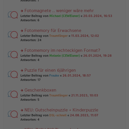
te
Antworten:
1
el
er
g
r
es
B
u
Fotomagnete .. weniger wäre mehr
e
ei
n
n
tr
rs
Letzter Beitrag von
Michael (CEWEianer)
«
20.03.2024, 16:53
g
er
a
te
Antworten:
6
el
B
g
r
es
ei
u
Fotomemory für Erwachsene
e
tr
n
n
rs
Letzter Beitrag von
Traumfänger
«
11.03.2024, 12:02
a
g
er
te
Antworten:
24
g
el
B
r
es
ei
u
Fotomemory im rechteckigen Format?
e
tr
n
n
rs
Letzter Beitrag von
Melanie (CEWEianer)
«
26.01.2024, 19:28
a
g
er
te
Antworten:
4
g
el
B
r
es
ei
u
Puzzle für einen 6jährigen
e
tr
n
n
rs
Letzter Beitrag von
Frauke
«
26.01.2024, 18:57
a
g
er
te
Antworten:
17
g
el
B
r
es
ei
u
Geschenkboxen
e
tr
n
n
rs
Letzter Beitrag von
Traumfänger
«
21.11.2023, 10:03
a
g
er
te
Antworten:
5
g
el
B
r
es
ei
u
NEU: Gutscheinpuzzle + Kinderpuzzle
e
tr
n
n
rs
Letzter Beitrag von
DSL-schnell
«
24.08.2023, 11:07
a
g
er
te
Antworten:
4
g
el
B
r
es
ei
u