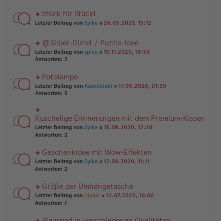
B
r
es
ei
u
Stück für Stück!
e
tr
n
n
rs
Letzter Beitrag von
Sylke
«
26.05.2021, 15:12
a
g
er
te
g
el
B
r
es
@Silber-Distel / Puzzle-Idee
ei
u
e
tr
rs
n
Letzter Beitrag von
spica
«
19.11.2020, 18:55
n
a
te
g
Antworten:
2
er
g
r
el
B
u
es
Fotolampe
ei
n
e
tr
rs
Letzter Beitrag von
Autodidakt
«
17.09.2020, 01:59
g
n
a
te
Antworten:
5
el
er
g
r
es
B
u
e
ei
n
Kuschelige Erinnerungen mit dem Premium-Kissen
n
rs
tr
g
er
te
a
Letzter Beitrag von
Sylke
«
15.09.2020, 12:28
el
B
r
g
Antworten:
2
es
ei
u
e
tr
n
Geschenkidee mit Wow-Effekten
n
a
g
er
rs
Letzter Beitrag von
Sylke
«
12.08.2020, 11:11
g
el
B
te
Antworten:
2
es
ei
r
e
tr
u
n
Größe der Umhängetasche
a
n
er
rs
Letzter Beitrag von
okular
«
12.07.2020, 16:00
g
g
B
te
Antworten:
7
el
ei
r
es
tr
u
Mauspad in verschiedenen Qualitäten
e