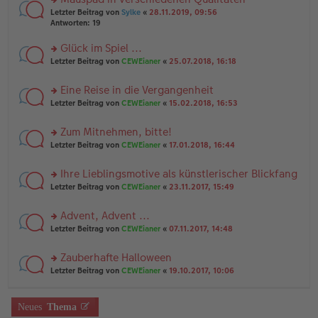
a
n
n
g
rs
Letzter Beitrag von
Sylke
«
28.11.2019, 09:56
g
er
te
Antworten:
19
el
B
r
es
ei
u
Glück im Spiel ...
e
tr
n
n
rs
Letzter Beitrag von
CEWEianer
«
25.07.2018, 16:18
a
g
er
te
g
el
B
r
es
Eine Reise in die Vergangenheit
ei
u
e
tr
rs
n
Letzter Beitrag von
CEWEianer
«
15.02.2018, 16:53
n
a
te
g
er
g
r
el
B
Zum Mitnehmen, bitte!
u
es
ei
rs
n
Letzter Beitrag von
CEWEianer
«
17.01.2018, 16:44
e
tr
te
g
n
a
r
el
er
g
Ihre Lieblingsmotive als künstlerischer Blickfang
u
es
B
rs
n
Letzter Beitrag von
CEWEianer
«
23.11.2017, 15:49
e
ei
te
g
n
tr
r
el
er
a
Advent, Advent ...
u
es
B
g
rs
n
Letzter Beitrag von
CEWEianer
«
07.11.2017, 14:48
e
ei
te
g
n
tr
r
el
er
a
Zauberhafte Halloween
u
es
B
g
rs
n
Letzter Beitrag von
CEWEianer
«
19.10.2017, 10:06
e
ei
te
g
n
tr
r
el
er
a
u
es
B
g
Neues
Thema
n
e
ei