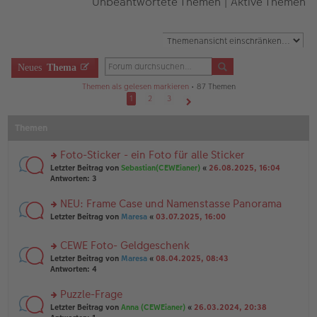
Unbeantwortete Themen
|
Aktive Themen
Neues
Thema
Themen als gelesen markieren
• 87 Themen
1
2
3
Nächste
Themen
Foto-Sticker - ein Foto für alle Sticker
rs
Letzter Beitrag von
Sebastian(CEWEianer)
«
26.08.2025, 16:04
te
Antworten:
3
r
u
NEU: Frame Case und Namenstasse Panorama
n
rs
Letzter Beitrag von
Maresa
«
03.07.2025, 16:00
g
te
el
r
es
CEWE Foto- Geldgeschenk
u
e
rs
n
Letzter Beitrag von
Maresa
«
08.04.2025, 08:43
n
te
g
Antworten:
4
er
r
el
B
u
es
Puzzle-Frage
ei
n
e
tr
rs
Letzter Beitrag von
Anna (CEWEianer)
«
26.03.2024, 20:38
g
n
a