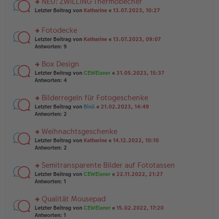
NEU: ZWILLING Thermobecher
e
tr
n
n
rs
Letzter Beitrag von
Katharine
«
13.07.2023, 10:27
a
g
er
te
g
el
B
r
es
Fotodecke
ei
u
e
tr
rs
n
Letzter Beitrag von
Katharine
«
13.07.2023, 09:07
n
a
te
g
Antworten:
9
er
g
r
el
B
u
es
Box Design
ei
n
e
tr
rs
Letzter Beitrag von
CEWEianer
«
31.05.2023, 15:37
g
n
a
te
Antworten:
4
el
er
g
r
es
B
u
Bilderregeln für Fotogeschenke
e
ei
n
n
tr
rs
Letzter Beitrag von
Binö
«
21.02.2023, 14:49
g
er
a
te
Antworten:
2
el
B
g
r
es
ei
u
Weihnachtsgeschenke
e
tr
n
n
rs
Letzter Beitrag von
Katharine
«
14.12.2022, 10:10
a
g
er
te
Antworten:
2
g
el
B
r
es
ei
u
Semitransparente Bilder auf Fototassen
e
tr
n
n
rs
Letzter Beitrag von
CEWEianer
«
22.11.2022, 21:27
a
g
er
te
Antworten:
1
g
el
B
r
es
ei
u
Qualität Mousepad
e
tr
n
n
rs
Letzter Beitrag von
CEWEianer
«
15.02.2022, 17:20
a
g
er
te
Antworten:
1
g
el