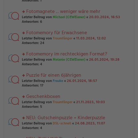
te
Antworten:
1
el
er
g
r
es
B
u
Fotomagnete .. weniger wäre mehr
e
ei
n
n
tr
rs
Letzter Beitrag von
Michael (CEWEianer)
«
20.03.2024, 16:53
g
er
a
te
Antworten:
6
el
B
g
r
es
ei
u
Fotomemory für Erwachsene
e
tr
n
n
rs
Letzter Beitrag von
Traumfänger
«
11.03.2024, 12:02
a
g
er
te
Antworten:
24
g
el
B
r
es
ei
u
Fotomemory im rechteckigen Format?
e
tr
n
n
rs
Letzter Beitrag von
Melanie (CEWEianer)
«
26.01.2024, 19:28
a
g
er
te
Antworten:
4
g
el
B
r
es
ei
u
Puzzle für einen 6jährigen
e
tr
n
n
rs
Letzter Beitrag von
Frauke
«
26.01.2024, 18:57
a
g
er
te
Antworten:
17
g
el
B
r
es
ei
u
Geschenkboxen
e
tr
n
n
rs
Letzter Beitrag von
Traumfänger
«
21.11.2023, 10:03
a
g
er
te
Antworten:
5
g
el
B
r
es
ei
u
NEU: Gutscheinpuzzle + Kinderpuzzle
e
tr
n
n
rs
Letzter Beitrag von
DSL-schnell
«
24.08.2023, 11:07
a
g
er
te
Antworten:
4
g
el
B
r
es
ei
u