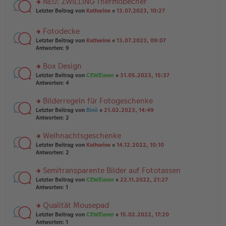
NEU: ZWILLING Thermobecher
e
tr
n
n
rs
Letzter Beitrag von
Katharine
«
13.07.2023, 10:27
a
g
er
te
g
el
B
r
es
Fotodecke
ei
u
e
tr
rs
n
Letzter Beitrag von
Katharine
«
13.07.2023, 09:07
n
a
te
g
Antworten:
9
er
g
r
el
B
u
es
Box Design
ei
n
e
tr
rs
Letzter Beitrag von
CEWEianer
«
31.05.2023, 15:37
g
n
a
te
Antworten:
4
el
er
g
r
es
B
u
Bilderregeln für Fotogeschenke
e
ei
n
n
tr
rs
Letzter Beitrag von
Binö
«
21.02.2023, 14:49
g
er
a
te
Antworten:
2
el
B
g
r
es
ei
u
Weihnachtsgeschenke
e
tr
n
n
rs
Letzter Beitrag von
Katharine
«
14.12.2022, 10:10
a
g
er
te
Antworten:
2
g
el
B
r
es
ei
u
Semitransparente Bilder auf Fototassen
e
tr
n
n
rs
Letzter Beitrag von
CEWEianer
«
22.11.2022, 21:27
a
g
er
te
Antworten:
1
g
el
B
r
es
ei
u
Qualität Mousepad
e
tr
n
n
rs
Letzter Beitrag von
CEWEianer
«
15.02.2022, 17:20
a
g
er
te
Antworten:
1
g
el