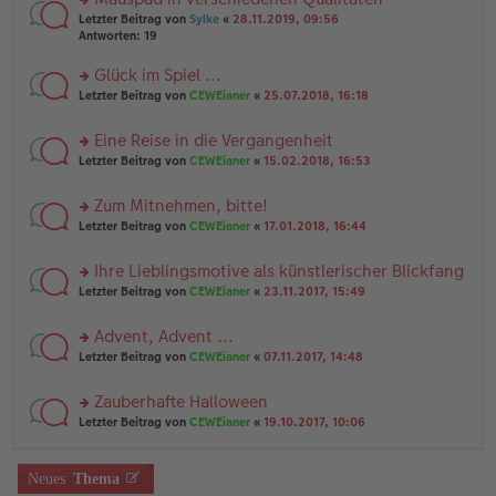
a
n
n
g
rs
Letzter Beitrag von
Sylke
«
28.11.2019, 09:56
g
er
te
Antworten:
19
el
B
r
es
ei
u
Glück im Spiel ...
e
tr
n
n
rs
Letzter Beitrag von
CEWEianer
«
25.07.2018, 16:18
a
g
er
te
g
el
B
r
es
Eine Reise in die Vergangenheit
ei
u
e
tr
rs
n
Letzter Beitrag von
CEWEianer
«
15.02.2018, 16:53
n
a
te
g
er
g
r
el
B
Zum Mitnehmen, bitte!
u
es
ei
rs
n
Letzter Beitrag von
CEWEianer
«
17.01.2018, 16:44
e
tr
te
g
n
a
r
el
er
g
Ihre Lieblingsmotive als künstlerischer Blickfang
u
es
B
rs
n
Letzter Beitrag von
CEWEianer
«
23.11.2017, 15:49
e
ei
te
g
n
tr
r
el
er
a
Advent, Advent ...
u
es
B
g
rs
n
Letzter Beitrag von
CEWEianer
«
07.11.2017, 14:48
e
ei
te
g
n
tr
r
el
er
a
Zauberhafte Halloween
u
es
B
g
rs
n
Letzter Beitrag von
CEWEianer
«
19.10.2017, 10:06
e
ei
te
g
n
tr
r
el
er
a
u
es
B
g
Neues
Thema
n
e
ei