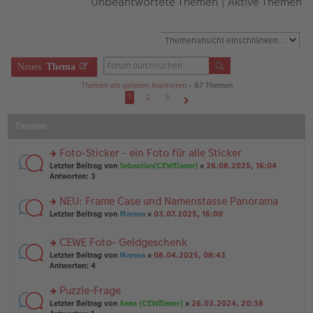
Unbeantwortete Themen
|
Aktive Themen
Neues
Thema
Themen als gelesen markieren
• 87 Themen
1
2
3
Nächste
Themen
Foto-Sticker - ein Foto für alle Sticker
rs
Letzter Beitrag von
Sebastian(CEWEianer)
«
26.08.2025, 16:04
te
Antworten:
3
r
u
NEU: Frame Case und Namenstasse Panorama
n
rs
Letzter Beitrag von
Maresa
«
03.07.2025, 16:00
g
te
el
r
es
CEWE Foto- Geldgeschenk
u
e
rs
n
Letzter Beitrag von
Maresa
«
08.04.2025, 08:43
n
te
g
Antworten:
4
er
r
el
B
u
es
Puzzle-Frage
ei
n
e
tr
rs
Letzter Beitrag von
Anna (CEWEianer)
«
26.03.2024, 20:38
g
n
a