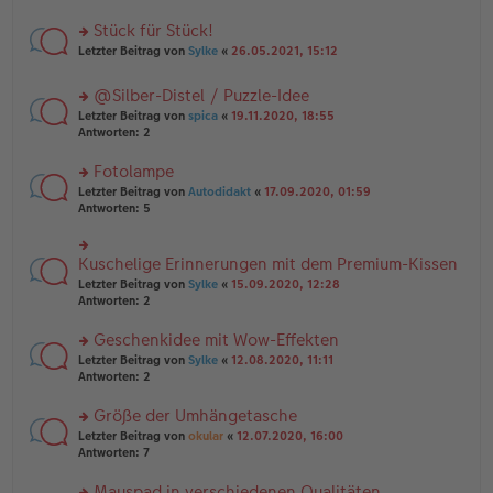
B
r
es
ei
u
Stück für Stück!
e
tr
n
n
rs
Letzter Beitrag von
Sylke
«
26.05.2021, 15:12
a
g
er
te
g
el
B
r
es
@Silber-Distel / Puzzle-Idee
ei
u
e
tr
rs
n
Letzter Beitrag von
spica
«
19.11.2020, 18:55
n
a
te
g
Antworten:
2
er
g
r
el
B
u
es
Fotolampe
ei
n
e
tr
rs
Letzter Beitrag von
Autodidakt
«
17.09.2020, 01:59
g
n
a
te
Antworten:
5
el
er
g
r
es
B
u
e
ei
n
Kuschelige Erinnerungen mit dem Premium-Kissen
n
rs
tr
g
er
te
a
Letzter Beitrag von
Sylke
«
15.09.2020, 12:28
el
B
r
g
Antworten:
2
es
ei
u
e
tr
n
Geschenkidee mit Wow-Effekten
n
a
g
er
rs
Letzter Beitrag von
Sylke
«
12.08.2020, 11:11
g
el
B
te
Antworten:
2
es
ei
r
e
tr
u
n
Größe der Umhängetasche
a
n
er
rs
Letzter Beitrag von
okular
«
12.07.2020, 16:00
g
g
B
te
Antworten:
7
el
ei
r
es
tr
u
Mauspad in verschiedenen Qualitäten
e