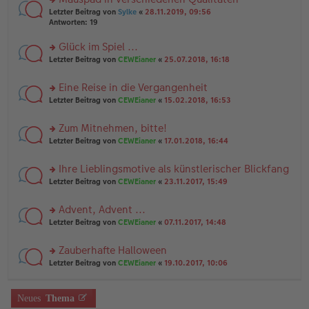
a
n
n
g
rs
Letzter Beitrag von
Sylke
«
28.11.2019, 09:56
g
er
te
Antworten:
19
el
B
r
es
ei
u
Glück im Spiel ...
e
tr
n
n
rs
Letzter Beitrag von
CEWEianer
«
25.07.2018, 16:18
a
g
er
te
g
el
B
r
es
Eine Reise in die Vergangenheit
ei
u
e
tr
rs
n
Letzter Beitrag von
CEWEianer
«
15.02.2018, 16:53
n
a
te
g
er
g
r
el
B
Zum Mitnehmen, bitte!
u
es
ei
rs
n
Letzter Beitrag von
CEWEianer
«
17.01.2018, 16:44
e
tr
te
g
n
a
r
el
er
g
Ihre Lieblingsmotive als künstlerischer Blickfang
u
es
B
rs
n
Letzter Beitrag von
CEWEianer
«
23.11.2017, 15:49
e
ei
te
g
n
tr
r
el
er
a
Advent, Advent ...
u
es
B
g
rs
n
Letzter Beitrag von
CEWEianer
«
07.11.2017, 14:48
e
ei
te
g
n
tr
r
el
er
a
Zauberhafte Halloween
u
es
B
g
rs
n
Letzter Beitrag von
CEWEianer
«
19.10.2017, 10:06
e
ei
te
g
n
tr
r
el
er
a
u
es
B
g
Neues
Thema
n
e
ei