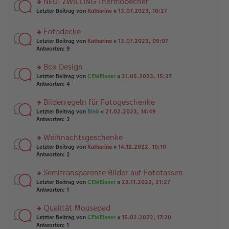
NEU: ZWILLING Thermobecher
e
tr
n
n
rs
Letzter Beitrag von
Katharine
«
13.07.2023, 10:27
a
g
er
te
g
el
B
r
es
Fotodecke
ei
u
e
tr
rs
n
Letzter Beitrag von
Katharine
«
13.07.2023, 09:07
n
a
te
g
Antworten:
9
er
g
r
el
B
u
es
Box Design
ei
n
e
tr
rs
Letzter Beitrag von
CEWEianer
«
31.05.2023, 15:37
g
n
a
te
Antworten:
4
el
er
g
r
es
B
u
Bilderregeln für Fotogeschenke
e
ei
n
n
tr
rs
Letzter Beitrag von
Binö
«
21.02.2023, 14:49
g
er
a
te
Antworten:
2
el
B
g
r
es
ei
u
Weihnachtsgeschenke
e
tr
n
n
rs
Letzter Beitrag von
Katharine
«
14.12.2022, 10:10
a
g
er
te
Antworten:
2
g
el
B
r
es
ei
u
Semitransparente Bilder auf Fototassen
e
tr
n
n
rs
Letzter Beitrag von
CEWEianer
«
22.11.2022, 21:27
a
g
er
te
Antworten:
1
g
el
B
r
es
ei
u
Qualität Mousepad
e
tr
n
n
rs
Letzter Beitrag von
CEWEianer
«
15.02.2022, 17:20
a
g
er
te
Antworten:
1
g
el