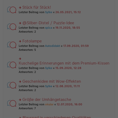
B
r
es
ei
u
Stück für Stück!
e
tr
n
n
rs
Letzter Beitrag von
Sylke
«
26.05.2021, 15:12
a
g
er
te
g
el
B
r
es
@Silber-Distel / Puzzle-Idee
ei
u
e
tr
rs
n
Letzter Beitrag von
spica
«
19.11.2020, 18:55
n
a
te
g
Antworten:
2
er
g
r
el
B
u
es
Fotolampe
ei
n
e
tr
rs
Letzter Beitrag von
Autodidakt
«
17.09.2020, 01:59
g
n
a
te
Antworten:
5
el
er
g
r
es
B
u
e
ei
n
Kuschelige Erinnerungen mit dem Premium-Kissen
n
rs
tr
g
er
te
a
Letzter Beitrag von
Sylke
«
15.09.2020, 12:28
el
B
r
g
Antworten:
2
es
ei
u
e
tr
n
Geschenkidee mit Wow-Effekten
n
a
g
er
rs
Letzter Beitrag von
Sylke
«
12.08.2020, 11:11
g
el
B
te
Antworten:
2
es
ei
r
e
tr
u
n
Größe der Umhängetasche
a
n
er
rs
Letzter Beitrag von
okular
«
12.07.2020, 16:00
g
g
B
te
Antworten:
7
el
ei
r
es
tr
u
Mauspad in verschiedenen Qualitäten
e