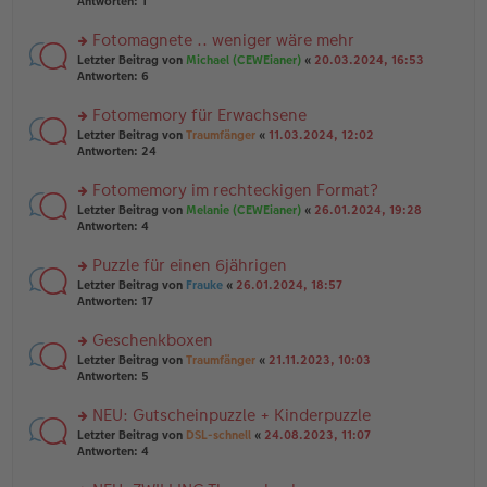
te
Antworten:
1
el
er
g
r
es
B
u
Fotomagnete .. weniger wäre mehr
e
ei
n
n
tr
rs
Letzter Beitrag von
Michael (CEWEianer)
«
20.03.2024, 16:53
g
er
a
te
Antworten:
6
el
B
g
r
es
ei
u
Fotomemory für Erwachsene
e
tr
n
n
rs
Letzter Beitrag von
Traumfänger
«
11.03.2024, 12:02
a
g
er
te
Antworten:
24
g
el
B
r
es
ei
u
Fotomemory im rechteckigen Format?
e
tr
n
n
rs
Letzter Beitrag von
Melanie (CEWEianer)
«
26.01.2024, 19:28
a
g
er
te
Antworten:
4
g
el
B
r
es
ei
u
Puzzle für einen 6jährigen
e
tr
n
n
rs
Letzter Beitrag von
Frauke
«
26.01.2024, 18:57
a
g
er
te
Antworten:
17
g
el
B
r
es
ei
u
Geschenkboxen
e
tr
n
n
rs
Letzter Beitrag von
Traumfänger
«
21.11.2023, 10:03
a
g
er
te
Antworten:
5
g
el
B
r
es
ei
u
NEU: Gutscheinpuzzle + Kinderpuzzle
e
tr
n
n
rs
Letzter Beitrag von
DSL-schnell
«
24.08.2023, 11:07
a
g
er
te
Antworten:
4
g
el
B
r
es
ei
u