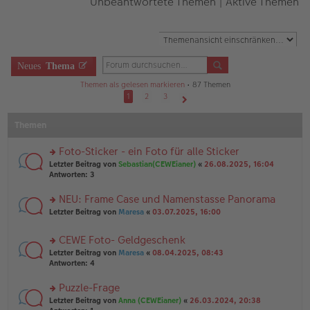
Unbeantwortete Themen
|
Aktive Themen
Neues
Thema
Themen als gelesen markieren
• 87 Themen
1
2
3
Nächste
Themen
Foto-Sticker - ein Foto für alle Sticker
rs
Letzter Beitrag von
Sebastian(CEWEianer)
«
26.08.2025, 16:04
te
Antworten:
3
r
u
NEU: Frame Case und Namenstasse Panorama
n
rs
Letzter Beitrag von
Maresa
«
03.07.2025, 16:00
g
te
el
r
es
CEWE Foto- Geldgeschenk
u
e
rs
n
Letzter Beitrag von
Maresa
«
08.04.2025, 08:43
n
te
g
Antworten:
4
er
r
el
B
u
es
Puzzle-Frage
ei
n
e
tr
rs
Letzter Beitrag von
Anna (CEWEianer)
«
26.03.2024, 20:38
g
n
a