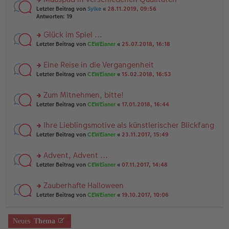
a
n
n
g
rs
Letzter Beitrag von
Sylke
«
28.11.2019, 09:56
g
er
te
Antworten:
19
el
B
r
es
ei
u
Glück im Spiel ...
e
tr
n
n
rs
Letzter Beitrag von
CEWEianer
«
25.07.2018, 16:18
a
g
er
te
g
el
B
r
es
Eine Reise in die Vergangenheit
ei
u
e
tr
rs
n
Letzter Beitrag von
CEWEianer
«
15.02.2018, 16:53
n
a
te
g
er
g
r
el
B
Zum Mitnehmen, bitte!
u
es
ei
rs
n
Letzter Beitrag von
CEWEianer
«
17.01.2018, 16:44
e
tr
te
g
n
a
r
el
er
g
Ihre Lieblingsmotive als künstlerischer Blickfang
u
es
B
rs
n
Letzter Beitrag von
CEWEianer
«
23.11.2017, 15:49
e
ei
te
g
n
tr
r
el
er
a
Advent, Advent ...
u
es
B
g
rs
n
Letzter Beitrag von
CEWEianer
«
07.11.2017, 14:48
e
ei
te
g
n
tr
r
el
er
a
Zauberhafte Halloween
u
es
B
g
rs
n
Letzter Beitrag von
CEWEianer
«
19.10.2017, 10:06
e
ei
te
g
n
tr
r
el
er
a
u
es
B
g
Neues
Thema
n
e
ei