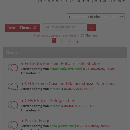
Unbeantwortete Themen
|
Aktive Themen
Neues
Thema
Themen als gelesen markieren
• 87 Themen
1
2
3
Nächste
Themen
Foto-Sticker - ein Foto für alle Sticker
rs
Letzter Beitrag von
Sebastian(CEWEianer)
«
26.08.2025, 16:04
te
Antworten:
3
r
u
NEU: Frame Case und Namenstasse Panorama
n
rs
Letzter Beitrag von
Maresa
«
03.07.2025, 16:00
g
te
el
r
es
CEWE Foto- Geldgeschenk
u
e
rs
n
Letzter Beitrag von
Maresa
«
08.04.2025, 08:43
n
te
g
Antworten:
4
er
r
el
B
u
es
Puzzle-Frage
ei
n
e
tr
rs
Letzter Beitrag von
Anna (CEWEianer)
«
26.03.2024, 20:38
g
n
a