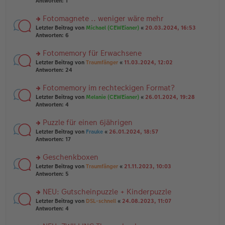
te
Antworten:
1
el
er
g
r
es
B
u
Fotomagnete .. weniger wäre mehr
e
ei
n
n
tr
rs
Letzter Beitrag von
Michael (CEWEianer)
«
20.03.2024, 16:53
g
er
a
te
Antworten:
6
el
B
g
r
es
ei
u
Fotomemory für Erwachsene
e
tr
n
n
rs
Letzter Beitrag von
Traumfänger
«
11.03.2024, 12:02
a
g
er
te
Antworten:
24
g
el
B
r
es
ei
u
Fotomemory im rechteckigen Format?
e
tr
n
n
rs
Letzter Beitrag von
Melanie (CEWEianer)
«
26.01.2024, 19:28
a
g
er
te
Antworten:
4
g
el
B
r
es
ei
u
Puzzle für einen 6jährigen
e
tr
n
n
rs
Letzter Beitrag von
Frauke
«
26.01.2024, 18:57
a
g
er
te
Antworten:
17
g
el
B
r
es
ei
u
Geschenkboxen
e
tr
n
n
rs
Letzter Beitrag von
Traumfänger
«
21.11.2023, 10:03
a
g
er
te
Antworten:
5
g
el
B
r
es
ei
u
NEU: Gutscheinpuzzle + Kinderpuzzle
e
tr
n
n
rs
Letzter Beitrag von
DSL-schnell
«
24.08.2023, 11:07
a
g
er
te
Antworten:
4
g
el
B
r
es
ei
u