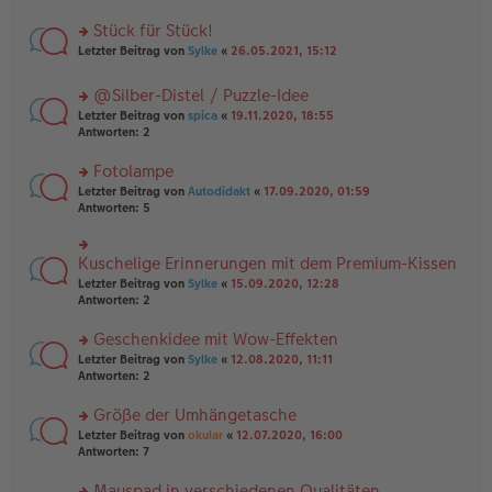
B
r
es
ei
u
Stück für Stück!
e
tr
n
n
rs
Letzter Beitrag von
Sylke
«
26.05.2021, 15:12
a
g
er
te
g
el
B
r
es
@Silber-Distel / Puzzle-Idee
ei
u
e
tr
rs
n
Letzter Beitrag von
spica
«
19.11.2020, 18:55
n
a
te
g
Antworten:
2
er
g
r
el
B
u
es
Fotolampe
ei
n
e
tr
rs
Letzter Beitrag von
Autodidakt
«
17.09.2020, 01:59
g
n
a
te
Antworten:
5
el
er
g
r
es
B
u
e
ei
n
Kuschelige Erinnerungen mit dem Premium-Kissen
n
rs
tr
g
er
te
a
Letzter Beitrag von
Sylke
«
15.09.2020, 12:28
el
B
r
g
Antworten:
2
es
ei
u
e
tr
n
Geschenkidee mit Wow-Effekten
n
a
g
er
rs
Letzter Beitrag von
Sylke
«
12.08.2020, 11:11
g
el
B
te
Antworten:
2
es
ei
r
e
tr
u
n
Größe der Umhängetasche
a
n
er
rs
Letzter Beitrag von
okular
«
12.07.2020, 16:00
g
g
B
te
Antworten:
7
el
ei
r
es
tr
u
Mauspad in verschiedenen Qualitäten
e