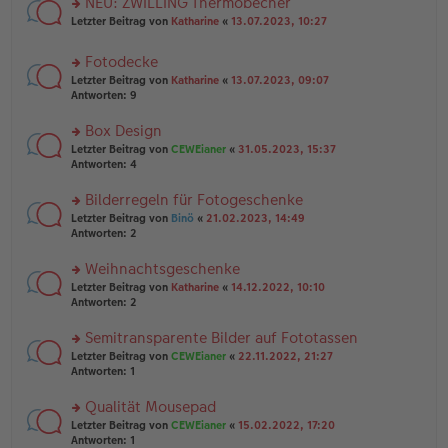
NEU: ZWILLING Thermobecher
e
tr
n
n
rs
Letzter Beitrag von
Katharine
«
13.07.2023, 10:27
a
g
er
te
g
el
B
r
es
Fotodecke
ei
u
e
tr
rs
n
Letzter Beitrag von
Katharine
«
13.07.2023, 09:07
n
a
te
g
Antworten:
9
er
g
r
el
B
u
es
Box Design
ei
n
e
tr
rs
Letzter Beitrag von
CEWEianer
«
31.05.2023, 15:37
g
n
a
te
Antworten:
4
el
er
g
r
es
B
u
Bilderregeln für Fotogeschenke
e
ei
n
n
tr
rs
Letzter Beitrag von
Binö
«
21.02.2023, 14:49
g
er
a
te
Antworten:
2
el
B
g
r
es
ei
u
Weihnachtsgeschenke
e
tr
n
n
rs
Letzter Beitrag von
Katharine
«
14.12.2022, 10:10
a
g
er
te
Antworten:
2
g
el
B
r
es
ei
u
Semitransparente Bilder auf Fototassen
e
tr
n
n
rs
Letzter Beitrag von
CEWEianer
«
22.11.2022, 21:27
a
g
er
te
Antworten:
1
g
el
B
r
es
ei
u
Qualität Mousepad
e
tr
n
n
rs
Letzter Beitrag von
CEWEianer
«
15.02.2022, 17:20
a
g
er
te
Antworten:
1
g
el