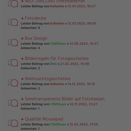
NEU: ZWILLING Thermobecher
e
tr
n
n
rs
Letzter Beitrag von
Katharine
«
13.07.2023, 10:27
a
g
er
te
g
el
B
r
es
Fotodecke
ei
u
e
tr
rs
n
Letzter Beitrag von
Katharine
«
13.07.2023, 09:07
n
a
te
g
Antworten:
9
er
g
r
el
B
u
es
Box Design
ei
n
e
tr
rs
Letzter Beitrag von
CEWEianer
«
31.05.2023, 15:37
g
n
a
te
Antworten:
4
el
er
g
r
es
B
u
Bilderregeln für Fotogeschenke
e
ei
n
n
tr
rs
Letzter Beitrag von
Binö
«
21.02.2023, 14:49
g
er
a
te
Antworten:
2
el
B
g
r
es
ei
u
Weihnachtsgeschenke
e
tr
n
n
rs
Letzter Beitrag von
Katharine
«
14.12.2022, 10:10
a
g
er
te
Antworten:
2
g
el
B
r
es
ei
u
Semitransparente Bilder auf Fototassen
e
tr
n
n
rs
Letzter Beitrag von
CEWEianer
«
22.11.2022, 21:27
a
g
er
te
Antworten:
1
g
el
B
r
es
ei
u
Qualität Mousepad
e
tr
n
n
rs
Letzter Beitrag von
CEWEianer
«
15.02.2022, 17:20
a
g
er
te
Antworten:
1
g
el