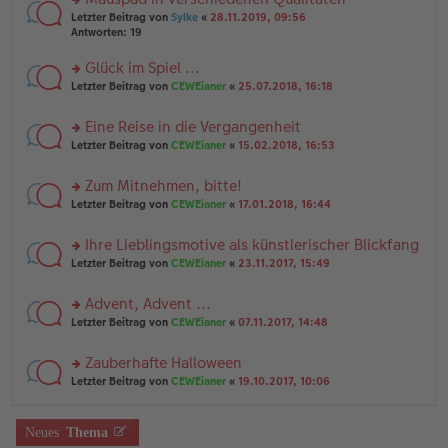
a
n
n
g
rs
Letzter Beitrag von
Sylke
«
28.11.2019, 09:56
g
er
te
Antworten:
19
el
B
r
es
ei
u
Glück im Spiel ...
e
tr
n
n
rs
Letzter Beitrag von
CEWEianer
«
25.07.2018, 16:18
a
g
er
te
g
el
B
r
es
Eine Reise in die Vergangenheit
ei
u
e
tr
rs
n
Letzter Beitrag von
CEWEianer
«
15.02.2018, 16:53
n
a
te
g
er
g
r
el
B
Zum Mitnehmen, bitte!
u
es
ei
rs
n
Letzter Beitrag von
CEWEianer
«
17.01.2018, 16:44
e
tr
te
g
n
a
r
el
er
g
Ihre Lieblingsmotive als künstlerischer Blickfang
u
es
B
rs
n
Letzter Beitrag von
CEWEianer
«
23.11.2017, 15:49
e
ei
te
g
n
tr
r
el
er
a
Advent, Advent ...
u
es
B
g
rs
n
Letzter Beitrag von
CEWEianer
«
07.11.2017, 14:48
e
ei
te
g
n
tr
r
el
er
a
Zauberhafte Halloween
u
es
B
g
rs
n
Letzter Beitrag von
CEWEianer
«
19.10.2017, 10:06
e
ei
te
g
n
tr
r
el
er
a
u
es
B
g
Neues
Thema
n
e
ei