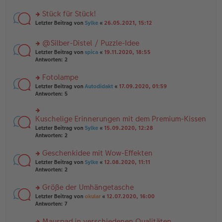
B
r
es
ei
u
Stück für Stück!
e
tr
n
n
rs
Letzter Beitrag von
Sylke
«
26.05.2021, 15:12
a
g
er
te
g
el
B
r
es
@Silber-Distel / Puzzle-Idee
ei
u
e
tr
rs
n
Letzter Beitrag von
spica
«
19.11.2020, 18:55
n
a
te
g
Antworten:
2
er
g
r
el
B
u
es
Fotolampe
ei
n
e
tr
rs
Letzter Beitrag von
Autodidakt
«
17.09.2020, 01:59
g
n
a
te
Antworten:
5
el
er
g
r
es
B
u
e
ei
n
Kuschelige Erinnerungen mit dem Premium-Kissen
n
rs
tr
g
er
te
a
Letzter Beitrag von
Sylke
«
15.09.2020, 12:28
el
B
r
g
Antworten:
2
es
ei
u
e
tr
n
Geschenkidee mit Wow-Effekten
n
a
g
er
rs
Letzter Beitrag von
Sylke
«
12.08.2020, 11:11
g
el
B
te
Antworten:
2
es
ei
r
e
tr
u
n
Größe der Umhängetasche
a
n
er
rs
Letzter Beitrag von
okular
«
12.07.2020, 16:00
g
g
B
te
Antworten:
7
el
ei
r
es
tr
u
Mauspad in verschiedenen Qualitäten
e