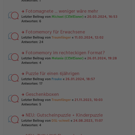
te
Antworten:
1
el
er
g
r
es
B
u
Fotomagnete .. weniger wäre mehr
e
ei
n
n
tr
rs
Letzter Beitrag von
Michael (CEWEianer)
«
20.03.2024, 16:53
g
er
a
te
Antworten:
6
el
B
g
r
es
ei
u
Fotomemory für Erwachsene
e
tr
n
n
rs
Letzter Beitrag von
Traumfänger
«
11.03.2024, 12:02
a
g
er
te
Antworten:
24
g
el
B
r
es
ei
u
Fotomemory im rechteckigen Format?
e
tr
n
n
rs
Letzter Beitrag von
Melanie (CEWEianer)
«
26.01.2024, 19:28
a
g
er
te
Antworten:
4
g
el
B
r
es
ei
u
Puzzle für einen 6jährigen
e
tr
n
n
rs
Letzter Beitrag von
Frauke
«
26.01.2024, 18:57
a
g
er
te
Antworten:
17
g
el
B
r
es
ei
u
Geschenkboxen
e
tr
n
n
rs
Letzter Beitrag von
Traumfänger
«
21.11.2023, 10:03
a
g
er
te
Antworten:
5
g
el
B
r
es
ei
u
NEU: Gutscheinpuzzle + Kinderpuzzle
e
tr
n
n
rs
Letzter Beitrag von
DSL-schnell
«
24.08.2023, 11:07
a
g
er
te
Antworten:
4
g
el
B
r
es
ei
u