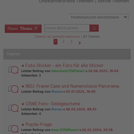
Unbeantwortete Themen
|
Aktive Themen
Neues
Thema
Themen als gelesen markieren
• 87 Themen
1
2
3
Nächste
Themen
Foto-Sticker - ein Foto für alle Sticker
rs
Letzter Beitrag von
Sebastian(CEWEianer)
«
26.08.2025, 16:04
te
Antworten:
3
r
u
NEU: Frame Case und Namenstasse Panorama
n
rs
Letzter Beitrag von
Maresa
«
03.07.2025, 16:00
g
te
el
r
es
CEWE Foto- Geldgeschenk
u
e
rs
n
Letzter Beitrag von
Maresa
«
08.04.2025, 08:43
n
te
g
Antworten:
4
er
r
el
B
u
es
Puzzle-Frage
ei
n
e
tr
rs
Letzter Beitrag von
Anna (CEWEianer)
«
26.03.2024, 20:38
g
n
a