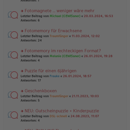
te
Antworten:
1
el
er
g
r
es
B
u
Fotomagnete .. weniger wäre mehr
e
ei
n
n
tr
rs
Letzter Beitrag von
Michael (CEWEianer)
«
20.03.2024, 16:53
g
er
a
te
Antworten:
6
el
B
g
r
es
ei
u
Fotomemory für Erwachsene
e
tr
n
n
rs
Letzter Beitrag von
Traumfänger
«
11.03.2024, 12:02
a
g
er
te
Antworten:
24
g
el
B
r
es
ei
u
Fotomemory im rechteckigen Format?
e
tr
n
n
rs
Letzter Beitrag von
Melanie (CEWEianer)
«
26.01.2024, 19:28
a
g
er
te
Antworten:
4
g
el
B
r
es
ei
u
Puzzle für einen 6jährigen
e
tr
n
n
rs
Letzter Beitrag von
Frauke
«
26.01.2024, 18:57
a
g
er
te
Antworten:
17
g
el
B
r
es
ei
u
Geschenkboxen
e
tr
n
n
rs
Letzter Beitrag von
Traumfänger
«
21.11.2023, 10:03
a
g
er
te
Antworten:
5
g
el
B
r
es
ei
u
NEU: Gutscheinpuzzle + Kinderpuzzle
e
tr
n
n
rs
Letzter Beitrag von
DSL-schnell
«
24.08.2023, 11:07
a
g
er
te
Antworten:
4
g
el
B
r
es
ei
u