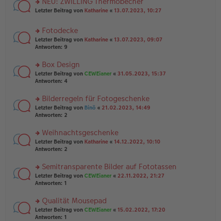
NEU: ZWILLING Thermobecher
e
tr
n
n
rs
Letzter Beitrag von
Katharine
«
13.07.2023, 10:27
a
g
er
te
g
el
B
r
es
Fotodecke
ei
u
e
tr
rs
n
Letzter Beitrag von
Katharine
«
13.07.2023, 09:07
n
a
te
g
Antworten:
9
er
g
r
el
B
u
es
Box Design
ei
n
e
tr
rs
Letzter Beitrag von
CEWEianer
«
31.05.2023, 15:37
g
n
a
te
Antworten:
4
el
er
g
r
es
B
u
Bilderregeln für Fotogeschenke
e
ei
n
n
tr
rs
Letzter Beitrag von
Binö
«
21.02.2023, 14:49
g
er
a
te
Antworten:
2
el
B
g
r
es
ei
u
Weihnachtsgeschenke
e
tr
n
n
rs
Letzter Beitrag von
Katharine
«
14.12.2022, 10:10
a
g
er
te
Antworten:
2
g
el
B
r
es
ei
u
Semitransparente Bilder auf Fototassen
e
tr
n
n
rs
Letzter Beitrag von
CEWEianer
«
22.11.2022, 21:27
a
g
er
te
Antworten:
1
g
el
B
r
es
ei
u
Qualität Mousepad
e
tr
n
n
rs
Letzter Beitrag von
CEWEianer
«
15.02.2022, 17:20
a
g
er
te
Antworten:
1
g
el