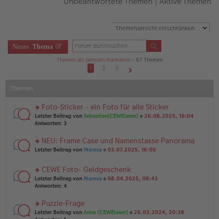
Unbeantwortete Themen
|
Aktive Themen
Neues
Thema
Themen als gelesen markieren
• 87 Themen
1
2
3
Nächste
Themen
Foto-Sticker - ein Foto für alle Sticker
rs
Letzter Beitrag von
Sebastian(CEWEianer)
«
26.08.2025, 16:04
te
Antworten:
3
r
u
NEU: Frame Case und Namenstasse Panorama
n
rs
Letzter Beitrag von
Maresa
«
03.07.2025, 16:00
g
te
el
r
es
CEWE Foto- Geldgeschenk
u
e
rs
n
Letzter Beitrag von
Maresa
«
08.04.2025, 08:43
n
te
g
Antworten:
4
er
r
el
B
u
es
Puzzle-Frage
ei
n
e
tr
rs
Letzter Beitrag von
Anna (CEWEianer)
«
26.03.2024, 20:38
g
n
a