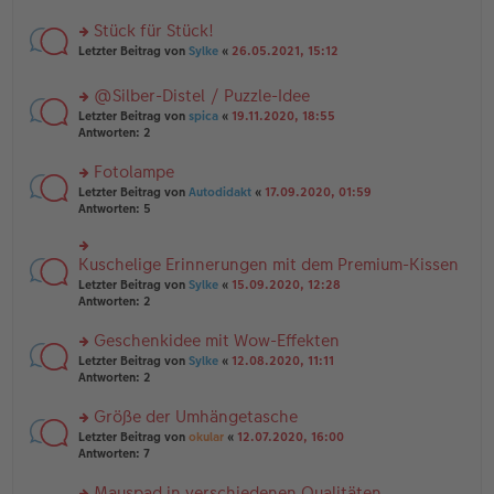
B
r
es
ei
u
Stück für Stück!
e
tr
n
n
rs
Letzter Beitrag von
Sylke
«
26.05.2021, 15:12
a
g
er
te
g
el
B
r
es
@Silber-Distel / Puzzle-Idee
ei
u
e
tr
rs
n
Letzter Beitrag von
spica
«
19.11.2020, 18:55
n
a
te
g
Antworten:
2
er
g
r
el
B
u
es
Fotolampe
ei
n
e
tr
rs
Letzter Beitrag von
Autodidakt
«
17.09.2020, 01:59
g
n
a
te
Antworten:
5
el
er
g
r
es
B
u
e
ei
n
Kuschelige Erinnerungen mit dem Premium-Kissen
n
rs
tr
g
er
te
a
Letzter Beitrag von
Sylke
«
15.09.2020, 12:28
el
B
r
g
Antworten:
2
es
ei
u
e
tr
n
Geschenkidee mit Wow-Effekten
n
a
g
er
rs
Letzter Beitrag von
Sylke
«
12.08.2020, 11:11
g
el
B
te
Antworten:
2
es
ei
r
e
tr
u
n
Größe der Umhängetasche
a
n
er
rs
Letzter Beitrag von
okular
«
12.07.2020, 16:00
g
g
B
te
Antworten:
7
el
ei
r
es
tr
u
Mauspad in verschiedenen Qualitäten
e