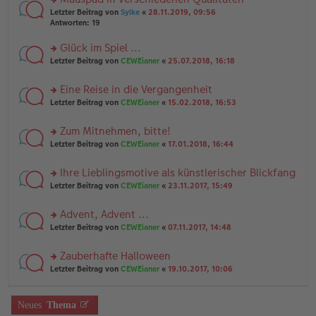
a
n
n
g
rs
Letzter Beitrag von
Sylke
«
28.11.2019, 09:56
g
er
te
Antworten:
19
el
B
r
es
ei
u
Glück im Spiel ...
e
tr
n
n
rs
Letzter Beitrag von
CEWEianer
«
25.07.2018, 16:18
a
g
er
te
g
el
B
r
es
Eine Reise in die Vergangenheit
ei
u
e
tr
rs
n
Letzter Beitrag von
CEWEianer
«
15.02.2018, 16:53
n
a
te
g
er
g
r
el
B
Zum Mitnehmen, bitte!
u
es
ei
rs
n
Letzter Beitrag von
CEWEianer
«
17.01.2018, 16:44
e
tr
te
g
n
a
r
el
er
g
Ihre Lieblingsmotive als künstlerischer Blickfang
u
es
B
rs
n
Letzter Beitrag von
CEWEianer
«
23.11.2017, 15:49
e
ei
te
g
n
tr
r
el
er
a
Advent, Advent ...
u
es
B
g
rs
n
Letzter Beitrag von
CEWEianer
«
07.11.2017, 14:48
e
ei
te
g
n
tr
r
el
er
a
Zauberhafte Halloween
u
es
B
g
rs
n
Letzter Beitrag von
CEWEianer
«
19.10.2017, 10:06
e
ei
te
g
n
tr
r
el
er
a
u
es
B
g
Neues
Thema
n
e
ei