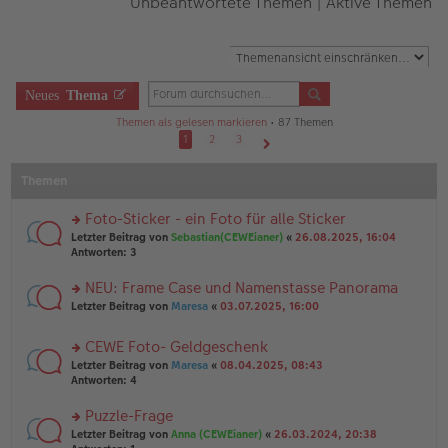
Unbeantwortete Themen
|
Aktive Themen
Neues
Thema
Themen als gelesen markieren
• 87 Themen
1
2
3
Nächste
Themen
Foto-Sticker - ein Foto für alle Sticker
rs
Letzter Beitrag von
Sebastian(CEWEianer)
«
26.08.2025, 16:04
te
Antworten:
3
r
u
NEU: Frame Case und Namenstasse Panorama
n
rs
Letzter Beitrag von
Maresa
«
03.07.2025, 16:00
g
te
el
r
es
CEWE Foto- Geldgeschenk
u
e
rs
n
Letzter Beitrag von
Maresa
«
08.04.2025, 08:43
n
te
g
Antworten:
4
er
r
el
B
u
es
Puzzle-Frage
ei
n
e
tr
rs
Letzter Beitrag von
Anna (CEWEianer)
«
26.03.2024, 20:38
g
n
a