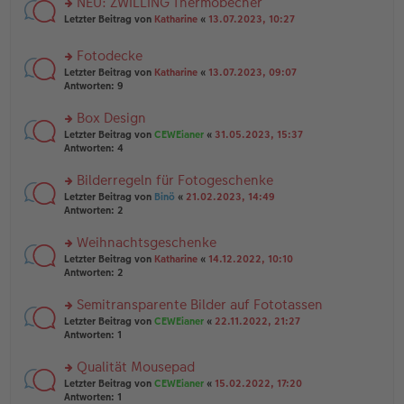
NEU: ZWILLING Thermobecher
e
tr
n
n
rs
Letzter Beitrag von
Katharine
«
13.07.2023, 10:27
a
g
er
te
g
el
B
r
es
Fotodecke
ei
u
e
tr
rs
n
Letzter Beitrag von
Katharine
«
13.07.2023, 09:07
n
a
te
g
Antworten:
9
er
g
r
el
B
u
es
Box Design
ei
n
e
tr
rs
Letzter Beitrag von
CEWEianer
«
31.05.2023, 15:37
g
n
a
te
Antworten:
4
el
er
g
r
es
B
u
Bilderregeln für Fotogeschenke
e
ei
n
n
tr
rs
Letzter Beitrag von
Binö
«
21.02.2023, 14:49
g
er
a
te
Antworten:
2
el
B
g
r
es
ei
u
Weihnachtsgeschenke
e
tr
n
n
rs
Letzter Beitrag von
Katharine
«
14.12.2022, 10:10
a
g
er
te
Antworten:
2
g
el
B
r
es
ei
u
Semitransparente Bilder auf Fototassen
e
tr
n
n
rs
Letzter Beitrag von
CEWEianer
«
22.11.2022, 21:27
a
g
er
te
Antworten:
1
g
el
B
r
es
ei
u
Qualität Mousepad
e
tr
n
n
rs
Letzter Beitrag von
CEWEianer
«
15.02.2022, 17:20
a
g
er
te
Antworten:
1
g
el