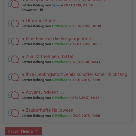
a
n
n
g
rs
Letzter Beitrag von
Sylke
«
28.11.2019, 09:56
g
er
te
Antworten:
19
el
B
r
es
ei
u
Glück im Spiel ...
e
tr
n
n
rs
Letzter Beitrag von
CEWEianer
«
25.07.2018, 16:18
a
g
er
te
g
el
B
r
es
Eine Reise in die Vergangenheit
ei
u
e
tr
rs
n
Letzter Beitrag von
CEWEianer
«
15.02.2018, 16:53
n
a
te
g
er
g
r
el
B
Zum Mitnehmen, bitte!
u
es
ei
rs
n
Letzter Beitrag von
CEWEianer
«
17.01.2018, 16:44
e
tr
te
g
n
a
r
el
er
g
Ihre Lieblingsmotive als künstlerischer Blickfang
u
es
B
rs
n
Letzter Beitrag von
CEWEianer
«
23.11.2017, 15:49
e
ei
te
g
n
tr
r
el
er
a
Advent, Advent ...
u
es
B
g
rs
n
Letzter Beitrag von
CEWEianer
«
07.11.2017, 14:48
e
ei
te
g
n
tr
r
el
er
a
Zauberhafte Halloween
u
es
B
g
rs
n
Letzter Beitrag von
CEWEianer
«
19.10.2017, 10:06
e
ei
te
g
n
tr
r
el
er
a
u
es
B
g
Neues
Thema
n
e
ei