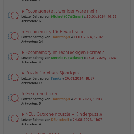
te
Antworten:
1
el
er
g
r
es
B
u
Fotomagnete .. weniger wäre mehr
e
ei
n
n
tr
rs
Letzter Beitrag von
Michael (CEWEianer)
«
20.03.2024, 16:53
g
er
a
te
Antworten:
6
el
B
g
r
es
ei
u
Fotomemory für Erwachsene
e
tr
n
n
rs
Letzter Beitrag von
Traumfänger
«
11.03.2024, 12:02
a
g
er
te
Antworten:
24
g
el
B
r
es
ei
u
Fotomemory im rechteckigen Format?
e
tr
n
n
rs
Letzter Beitrag von
Melanie (CEWEianer)
«
26.01.2024, 19:28
a
g
er
te
Antworten:
4
g
el
B
r
es
ei
u
Puzzle für einen 6jährigen
e
tr
n
n
rs
Letzter Beitrag von
Frauke
«
26.01.2024, 18:57
a
g
er
te
Antworten:
17
g
el
B
r
es
ei
u
Geschenkboxen
e
tr
n
n
rs
Letzter Beitrag von
Traumfänger
«
21.11.2023, 10:03
a
g
er
te
Antworten:
5
g
el
B
r
es
ei
u
NEU: Gutscheinpuzzle + Kinderpuzzle
e
tr
n
n
rs
Letzter Beitrag von
DSL-schnell
«
24.08.2023, 11:07
a
g
er
te
Antworten:
4
g
el
B
r
es
ei
u