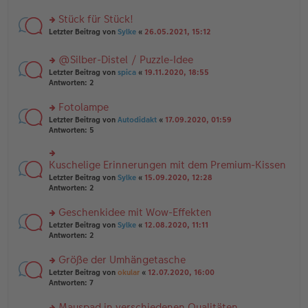
B
r
es
ei
u
Stück für Stück!
e
tr
n
n
rs
Letzter Beitrag von
Sylke
«
26.05.2021, 15:12
a
g
er
te
g
el
B
r
es
@Silber-Distel / Puzzle-Idee
ei
u
e
tr
rs
n
Letzter Beitrag von
spica
«
19.11.2020, 18:55
n
a
te
g
Antworten:
2
er
g
r
el
B
u
es
Fotolampe
ei
n
e
tr
rs
Letzter Beitrag von
Autodidakt
«
17.09.2020, 01:59
g
n
a
te
Antworten:
5
el
er
g
r
es
B
u
e
ei
n
Kuschelige Erinnerungen mit dem Premium-Kissen
n
rs
tr
g
er
te
a
Letzter Beitrag von
Sylke
«
15.09.2020, 12:28
el
B
r
g
Antworten:
2
es
ei
u
e
tr
n
Geschenkidee mit Wow-Effekten
n
a
g
er
rs
Letzter Beitrag von
Sylke
«
12.08.2020, 11:11
g
el
B
te
Antworten:
2
es
ei
r
e
tr
u
n
Größe der Umhängetasche
a
n
er
rs
Letzter Beitrag von
okular
«
12.07.2020, 16:00
g
g
B
te
Antworten:
7
el
ei
r
es
tr
u
Mauspad in verschiedenen Qualitäten
e