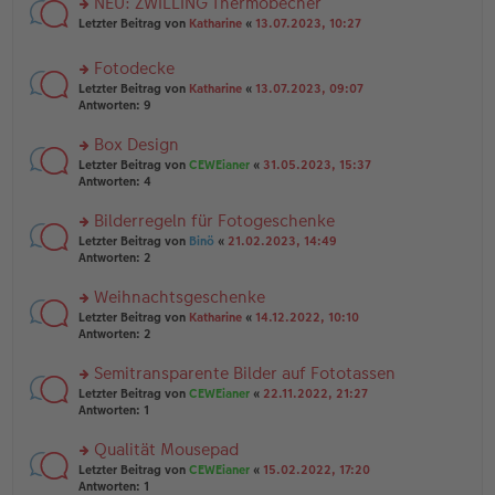
NEU: ZWILLING Thermobecher
e
tr
n
n
rs
Letzter Beitrag von
Katharine
«
13.07.2023, 10:27
a
g
er
te
g
el
B
r
es
Fotodecke
ei
u
e
tr
rs
n
Letzter Beitrag von
Katharine
«
13.07.2023, 09:07
n
a
te
g
Antworten:
9
er
g
r
el
B
u
es
Box Design
ei
n
e
tr
rs
Letzter Beitrag von
CEWEianer
«
31.05.2023, 15:37
g
n
a
te
Antworten:
4
el
er
g
r
es
B
u
Bilderregeln für Fotogeschenke
e
ei
n
n
tr
rs
Letzter Beitrag von
Binö
«
21.02.2023, 14:49
g
er
a
te
Antworten:
2
el
B
g
r
es
ei
u
Weihnachtsgeschenke
e
tr
n
n
rs
Letzter Beitrag von
Katharine
«
14.12.2022, 10:10
a
g
er
te
Antworten:
2
g
el
B
r
es
ei
u
Semitransparente Bilder auf Fototassen
e
tr
n
n
rs
Letzter Beitrag von
CEWEianer
«
22.11.2022, 21:27
a
g
er
te
Antworten:
1
g
el
B
r
es
ei
u
Qualität Mousepad
e
tr
n
n
rs
Letzter Beitrag von
CEWEianer
«
15.02.2022, 17:20
a
g
er
te
Antworten:
1
g
el