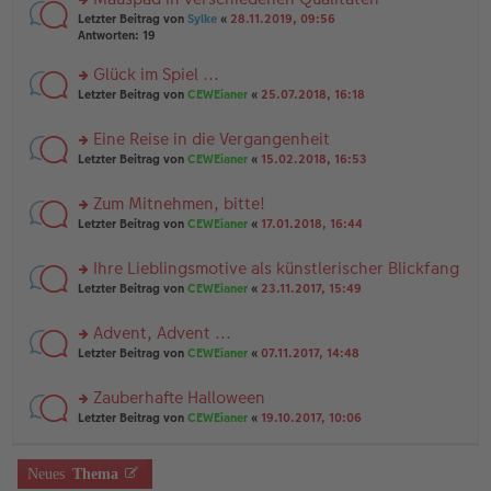
a
n
n
g
rs
Letzter Beitrag von
Sylke
«
28.11.2019, 09:56
g
er
te
Antworten:
19
el
B
r
es
ei
u
Glück im Spiel ...
e
tr
n
n
rs
Letzter Beitrag von
CEWEianer
«
25.07.2018, 16:18
a
g
er
te
g
el
B
r
es
Eine Reise in die Vergangenheit
ei
u
e
tr
rs
n
Letzter Beitrag von
CEWEianer
«
15.02.2018, 16:53
n
a
te
g
er
g
r
el
B
Zum Mitnehmen, bitte!
u
es
ei
rs
n
Letzter Beitrag von
CEWEianer
«
17.01.2018, 16:44
e
tr
te
g
n
a
r
el
er
g
Ihre Lieblingsmotive als künstlerischer Blickfang
u
es
B
rs
n
Letzter Beitrag von
CEWEianer
«
23.11.2017, 15:49
e
ei
te
g
n
tr
r
el
er
a
Advent, Advent ...
u
es
B
g
rs
n
Letzter Beitrag von
CEWEianer
«
07.11.2017, 14:48
e
ei
te
g
n
tr
r
el
er
a
Zauberhafte Halloween
u
es
B
g
rs
n
Letzter Beitrag von
CEWEianer
«
19.10.2017, 10:06
e
ei
te
g
n
tr
r
el
er
a
u
es
B
g
Neues
Thema
n
e
ei