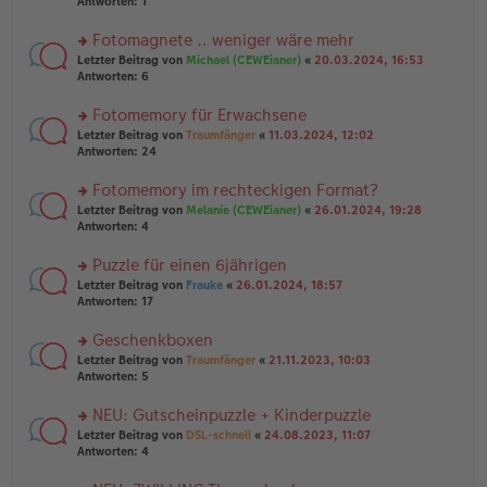
te
Antworten:
1
el
er
g
r
es
B
u
Fotomagnete .. weniger wäre mehr
e
ei
n
n
tr
rs
Letzter Beitrag von
Michael (CEWEianer)
«
20.03.2024, 16:53
g
er
a
te
Antworten:
6
el
B
g
r
es
ei
u
Fotomemory für Erwachsene
e
tr
n
n
rs
Letzter Beitrag von
Traumfänger
«
11.03.2024, 12:02
a
g
er
te
Antworten:
24
g
el
B
r
es
ei
u
Fotomemory im rechteckigen Format?
e
tr
n
n
rs
Letzter Beitrag von
Melanie (CEWEianer)
«
26.01.2024, 19:28
a
g
er
te
Antworten:
4
g
el
B
r
es
ei
u
Puzzle für einen 6jährigen
e
tr
n
n
rs
Letzter Beitrag von
Frauke
«
26.01.2024, 18:57
a
g
er
te
Antworten:
17
g
el
B
r
es
ei
u
Geschenkboxen
e
tr
n
n
rs
Letzter Beitrag von
Traumfänger
«
21.11.2023, 10:03
a
g
er
te
Antworten:
5
g
el
B
r
es
ei
u
NEU: Gutscheinpuzzle + Kinderpuzzle
e
tr
n
n
rs
Letzter Beitrag von
DSL-schnell
«
24.08.2023, 11:07
a
g
er
te
Antworten:
4
g
el
B
r
es
ei
u