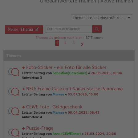
Unbeantwortete Themen
|
Aktive Themen
Neues
Thema
Themen als gelesen markieren
• 87 Themen
1
2
3
Nächste
Themen
Foto-Sticker - ein Foto für alle Sticker
rs
Letzter Beitrag von
Sebastian(CEWEianer)
«
26.08.2025, 16:04
te
Antworten:
3
r
u
NEU: Frame Case und Namenstasse Panorama
n
rs
Letzter Beitrag von
Maresa
«
03.07.2025, 16:00
g
te
el
r
es
CEWE Foto- Geldgeschenk
u
e
rs
n
Letzter Beitrag von
Maresa
«
08.04.2025, 08:43
n
te
g
Antworten:
4
er
r
el
B
u
es
Puzzle-Frage
ei
n
e
tr
rs
Letzter Beitrag von
Anna (CEWEianer)
«
26.03.2024, 20:38
g
n
a