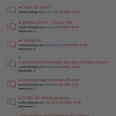
B
r
es
ei
u
Stück für Stück!
e
tr
n
n
rs
Letzter Beitrag von
Sylke
«
26.05.2021, 15:12
a
g
er
te
g
el
B
r
es
@Silber-Distel / Puzzle-Idee
ei
u
e
tr
rs
n
Letzter Beitrag von
spica
«
19.11.2020, 18:55
n
a
te
g
Antworten:
2
er
g
r
el
B
u
es
Fotolampe
ei
n
e
tr
rs
Letzter Beitrag von
Autodidakt
«
17.09.2020, 01:59
g
n
a
te
Antworten:
5
el
er
g
r
es
B
u
e
ei
n
Kuschelige Erinnerungen mit dem Premium-Kissen
n
rs
tr
g
er
te
a
Letzter Beitrag von
Sylke
«
15.09.2020, 12:28
el
B
r
g
Antworten:
2
es
ei
u
e
tr
n
Geschenkidee mit Wow-Effekten
n
a
g
er
rs
Letzter Beitrag von
Sylke
«
12.08.2020, 11:11
g
el
B
te
Antworten:
2
es
ei
r
e
tr
u
n
Größe der Umhängetasche
a
n
er
rs
Letzter Beitrag von
okular
«
12.07.2020, 16:00
g
g
B
te
Antworten:
7
el
ei
r
es
tr
u
Mauspad in verschiedenen Qualitäten
e