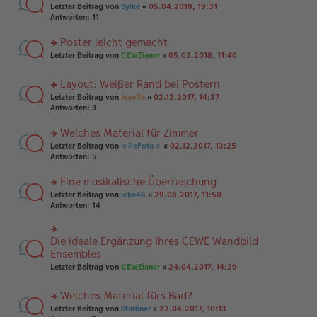
e
tr
rs
Letzter Beitrag von
Sylke
«
05.04.2018, 19:31
g
n
a
te
Antworten:
11
el
er
g
r
es
B
u
Poster leicht gemacht
e
ei
n
n
tr
rs
Letzter Beitrag von
CEWEianer
«
05.02.2018, 11:40
g
er
a
te
el
B
g
r
es
Layout: Weißer Rand bei Postern
ei
u
e
tr
rs
n
Letzter Beitrag von
Josefia
«
02.12.2017, 14:37
n
a
te
g
Antworten:
3
er
g
r
el
B
u
es
Welches Material für Zimmer
ei
n
e
tr
rs
Letzter Beitrag von
☼PeFoto☼
«
02.12.2017, 13:25
g
n
a
te
Antworten:
5
el
er
g
r
es
B
u
Eine musikalische Überraschung
e
ei
n
n
tr
rs
Letzter Beitrag von
icke46
«
29.08.2017, 11:50
g
er
a
te
Antworten:
14
el
B
g
r
es
ei
u
e
tr
n
Die ideale Ergänzung Ihres CEWE Wandbild
n
rs
a
g
er
te
Ensembles
g
el
B
r
Letzter Beitrag von
CEWEianer
«
24.04.2017, 14:29
es
ei
u
e
tr
n
n
Welches Material fürs Bad?
a
g
er
g
el
rs
Letzter Beitrag von
Starliner
«
22.04.2017, 10:13
B
es