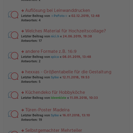
e
tr
n
n
a
g
er
Auflösung bei Leinwanddrucken
g
el
B
es
rs
Letzter Beitrag von
☼PeFoto☼
«
02.12.2019, 12:48
ei
e
te
Antworten:
4
tr
n
r
a
er
u
Welches Material für Hochzeitscollage?
g
B
n
rs
Letzter Beitrag von
nici.h
«
24.06.2019, 19:38
ei
g
te
Antworten:
17
tr
el
r
a
es
u
andere Formate z.B. 16:9
g
e
n
n
rs
Letzter Beitrag von
spica
«
08.01.2019, 13:48
g
er
te
Antworten:
2
el
B
r
es
ei
u
hexxas - Größentabelle für die Gestaltung
e
tr
n
n
rs
Letzter Beitrag von
Sylke
«
12.11.2018, 19:53
a
g
er
te
Antworten:
5
g
el
B
r
es
ei
u
Küchendeko für Hobbyköche
e
tr
n
n
rs
Letzter Beitrag von
Ideenkiste
«
11.09.2018, 10:33
a
g
er
te
g
el
B
r
es
Türen-Poster Madeira
ei
u
e
tr
rs
n
Letzter Beitrag von
Sylke
«
16.07.2018, 13:10
n
a
te
g
Antworten:
19
er
g
r
el
B
u
es
Selbstgemachter Mehrteiler
ei
n