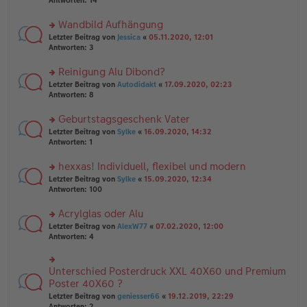
Antworten:
14
g
el
B
r
es
ei
u
Wandbild Aufhängung
e
tr
n
n
rs
Letzter Beitrag von
Jessica
«
05.11.2020, 12:01
a
g
er
te
Antworten:
3
g
el
B
r
es
ei
u
Reinigung Alu Dibond?
e
tr
n
n
rs
Letzter Beitrag von
Autodidakt
«
17.09.2020, 02:23
a
g
er
te
Antworten:
8
g
el
B
r
es
ei
u
Geburtstagsgeschenk Vater
e
tr
n
n
rs
Letzter Beitrag von
Sylke
«
16.09.2020, 14:32
a
g
er
te
Antworten:
1
g
el
B
r
es
ei
u
hexxas! Individuell, flexibel und modern
e
tr
n
n
rs
Letzter Beitrag von
Sylke
«
15.09.2020, 12:34
a
g
er
te
Antworten:
100
g
el
B
r
es
ei
u
Acrylglas oder Alu
e
tr
n
n
rs
Letzter Beitrag von
AlexW77
«
07.02.2020, 12:00
a
g
er
te
Antworten:
4
g
el
B
r
es
ei
u
e
tr
n
Unterschied Posterdruck XXL 40X60 und Premium
n
rs
a
g
er
te
Poster 40X60 ?
g
el
B
r
Letzter Beitrag von
geniesser66
«
19.12.2019, 22:29
es
ei
u
Antworten:
2