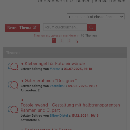
Unbeantwortete Themen
|
Aktive Themen
Neues
Thema
Themen als gelesen markieren
• 76 Themen
1
2
3
Nächste
Themen
Klebenagel für Fotoleinwände
rs
Letzter Beitrag von
Maresa
«
03.07.2025, 16:10
te
r
Galerierahmen "Designer"
u
rs
n
Letzter Beitrag von
Potzblitz9
«
09.03.2025, 19:57
te
g
Antworten:
2
r
el
u
es
n
e
Fotoleinwand - Gestaltung mit halbtransparenten
rs
g
n
te
Rahmen und Clipart
el
er
r
Letzter Beitrag von
Silber-Distel
«
15.12.2024, 16:16
es
B
u
Antworten:
5
e
ei
n
n
tr
g
er
a