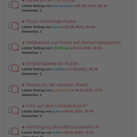
Papiersorten für Poster
el
B
g
es
rs
Letzter Beitrag von
Sternenstaub
«
29.08.2023, 08:15
ei
e
te
Antworten:
3
tr
n
r
a
er
u
Photo Streetmap Poster
g
B
n
rs
Letzter Beitrag von
spica
«
25.08.2023, 07:43
ei
g
te
Antworten:
3
tr
el
r
a
es
u
Haltbarkeit von Fotos auf Hartschaumplatten
g
e
n
n
rs
Letzter Beitrag von
CEWEianer
«
03.12.2021, 16:15
g
er
te
Antworten:
1
el
B
r
es
ei
u
Größentabelle für Poster
e
tr
n
n
rs
Letzter Beitrag von
Scribble
«
27.01.2021, 16:29
a
g
er
te
Antworten:
2
g
el
B
r
es
ei
u
Hexxas an der nackten Wand
e
tr
n
n
rs
Letzter Beitrag von
grasmuecke
«
19.01.2021, 17:01
a
g
er
te
Antworten:
3
g
el
B
r
es
ei
u
Foto auf dem Leinwandrand?
e
tr
n
n
rs
Letzter Beitrag von
Sylke
«
06.01.2021, 10:14
a
g
er
te
Antworten:
5
g
el
B
r
es
ei
u
Aufhängung Wandbild quadratisch
e
tr
n
n
rs
Letzter Beitrag von
Sylke
«
20.12.2020, 17:35
a
g
er
te