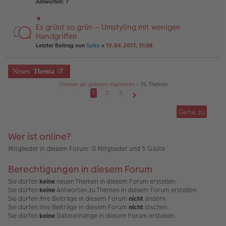
te
Antworten:
7
ei
e
r
tr
n
u
a
er
n
Es grünt so grün – Umstyling mit wenigen
g
rs
B
g
te
Handgriffen
ei
el
r
tr
Letzter Beitrag von
Sylke
«
13.04.2017, 11:08
es
u
a
e
n
g
n
g
er
Neues
Thema
el
B
es
ei
Themen als gelesen markieren
• 76 Themen
e
tr
1
2
3
n
a
Nächste
er
g
B
Gehe zu
ei
tr
a
Wer ist online?
g
Mitglieder in diesem Forum: 0 Mitglieder und 5 Gäste
Berechtigungen in diesem Forum
Sie dürfen
keine
neuen Themen in diesem Forum erstellen.
Sie dürfen
keine
Antworten zu Themen in diesem Forum erstellen.
Sie dürfen Ihre Beiträge in diesem Forum
nicht
ändern.
Sie dürfen Ihre Beiträge in diesem Forum
nicht
löschen.
Sie dürfen
keine
Dateianhänge in diesem Forum erstellen.