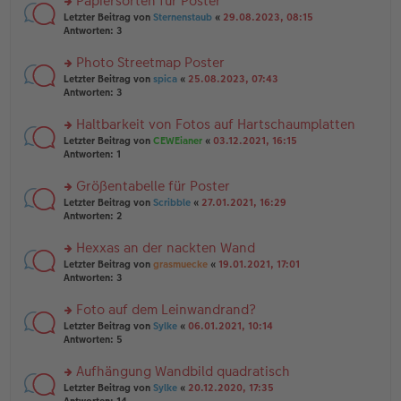
Papiersorten für Poster
el
B
g
es
rs
Letzter Beitrag von
Sternenstaub
«
29.08.2023, 08:15
ei
e
te
Antworten:
3
tr
n
r
a
er
u
Photo Streetmap Poster
g
B
n
rs
Letzter Beitrag von
spica
«
25.08.2023, 07:43
ei
g
te
Antworten:
3
tr
el
r
a
es
u
Haltbarkeit von Fotos auf Hartschaumplatten
g
e
n
n
rs
Letzter Beitrag von
CEWEianer
«
03.12.2021, 16:15
g
er
te
Antworten:
1
el
B
r
es
ei
u
Größentabelle für Poster
e
tr
n
n
rs
Letzter Beitrag von
Scribble
«
27.01.2021, 16:29
a
g
er
te
Antworten:
2
g
el
B
r
es
ei
u
Hexxas an der nackten Wand
e
tr
n
n
rs
Letzter Beitrag von
grasmuecke
«
19.01.2021, 17:01
a
g
er
te
Antworten:
3
g
el
B
r
es
ei
u
Foto auf dem Leinwandrand?
e
tr
n
n
rs
Letzter Beitrag von
Sylke
«
06.01.2021, 10:14
a
g
er
te
Antworten:
5
g
el
B
r
es
ei
u
Aufhängung Wandbild quadratisch
e
tr
n
n
rs
Letzter Beitrag von
Sylke
«
20.12.2020, 17:35
a
g
er
te