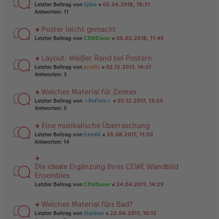
e
tr
rs
Letzter Beitrag von
Sylke
«
05.04.2018, 19:31
g
n
a
te
Antworten:
11
el
er
g
r
es
B
u
Poster leicht gemacht
e
ei
n
n
tr
rs
Letzter Beitrag von
CEWEianer
«
05.02.2018, 11:40
g
er
a
te
el
B
g
r
es
Layout: Weißer Rand bei Postern
ei
u
e
tr
rs
n
Letzter Beitrag von
Josefia
«
02.12.2017, 14:37
n
a
te
g
Antworten:
3
er
g
r
el
B
u
es
Welches Material für Zimmer
ei
n
e
tr
rs
Letzter Beitrag von
☼PeFoto☼
«
02.12.2017, 13:25
g
n
a
te
Antworten:
5
el
er
g
r
es
B
u
Eine musikalische Überraschung
e
ei
n
n
tr
rs
Letzter Beitrag von
icke46
«
29.08.2017, 11:50
g
er
a
te
Antworten:
14
el
B
g
r
es
ei
u
e
tr
n
Die ideale Ergänzung Ihres CEWE Wandbild
n
rs
a
g
er
te
Ensembles
g
el
B
r
Letzter Beitrag von
CEWEianer
«
24.04.2017, 14:29
es
ei
u
e
tr
n
n
Welches Material fürs Bad?
a
g
er
g
el
rs
Letzter Beitrag von
Starliner
«
22.04.2017, 10:13
B
es