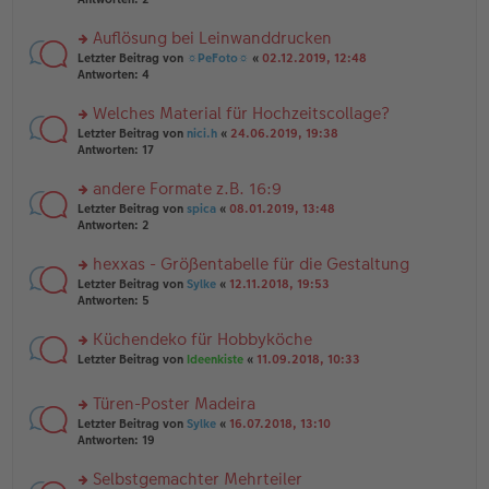
e
tr
n
n
a
g
er
Auflösung bei Leinwanddrucken
g
el
B
es
rs
Letzter Beitrag von
☼PeFoto☼
«
02.12.2019, 12:48
ei
e
te
Antworten:
4
tr
n
r
a
er
u
Welches Material für Hochzeitscollage?
g
B
n
rs
Letzter Beitrag von
nici.h
«
24.06.2019, 19:38
ei
g
te
Antworten:
17
tr
el
r
a
es
u
andere Formate z.B. 16:9
g
e
n
n
rs
Letzter Beitrag von
spica
«
08.01.2019, 13:48
g
er
te
Antworten:
2
el
B
r
es
ei
u
hexxas - Größentabelle für die Gestaltung
e
tr
n
n
rs
Letzter Beitrag von
Sylke
«
12.11.2018, 19:53
a
g
er
te
Antworten:
5
g
el
B
r
es
ei
u
Küchendeko für Hobbyköche
e
tr
n
n
rs
Letzter Beitrag von
Ideenkiste
«
11.09.2018, 10:33
a
g
er
te
g
el
B
r
es
Türen-Poster Madeira
ei
u
e
tr
rs
n
Letzter Beitrag von
Sylke
«
16.07.2018, 13:10
n
a
te
g
Antworten:
19
er
g
r
el
B
u
es
Selbstgemachter Mehrteiler
ei
n