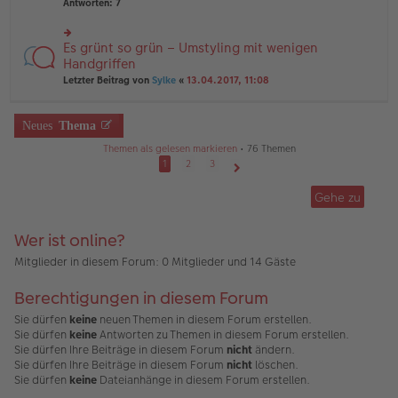
te
Antworten:
7
ei
e
r
tr
n
u
a
er
n
Es grünt so grün – Umstyling mit wenigen
g
rs
B
g
te
Handgriffen
ei
el
r
tr
Letzter Beitrag von
Sylke
«
13.04.2017, 11:08
es
u
a
e
n
g
n
g
er
Neues
Thema
el
B
es
ei
Themen als gelesen markieren
• 76 Themen
e
tr
1
2
3
n
a
Nächste
er
g
B
Gehe zu
ei
tr
a
Wer ist online?
g
Mitglieder in diesem Forum: 0 Mitglieder und 14 Gäste
Berechtigungen in diesem Forum
Sie dürfen
keine
neuen Themen in diesem Forum erstellen.
Sie dürfen
keine
Antworten zu Themen in diesem Forum erstellen.
Sie dürfen Ihre Beiträge in diesem Forum
nicht
ändern.
Sie dürfen Ihre Beiträge in diesem Forum
nicht
löschen.
Sie dürfen
keine
Dateianhänge in diesem Forum erstellen.