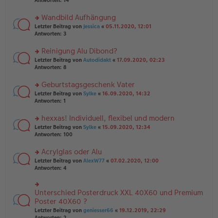
Antworten:
14
g
el
B
r
es
ei
u
Wandbild Aufhängung
e
tr
n
n
rs
Letzter Beitrag von
Jessica
«
05.11.2020, 12:01
a
g
er
te
Antworten:
3
g
el
B
r
es
ei
u
Reinigung Alu Dibond?
e
tr
n
n
rs
Letzter Beitrag von
Autodidakt
«
17.09.2020, 02:23
a
g
er
te
Antworten:
8
g
el
B
r
es
ei
u
Geburtstagsgeschenk Vater
e
tr
n
n
rs
Letzter Beitrag von
Sylke
«
16.09.2020, 14:32
a
g
er
te
Antworten:
1
g
el
B
r
es
ei
u
hexxas! Individuell, flexibel und modern
e
tr
n
n
rs
Letzter Beitrag von
Sylke
«
15.09.2020, 12:34
a
g
er
te
Antworten:
100
g
el
B
r
es
ei
u
Acrylglas oder Alu
e
tr
n
n
rs
Letzter Beitrag von
AlexW77
«
07.02.2020, 12:00
a
g
er
te
Antworten:
4
g
el
B
r
es
ei
u
e
tr
n
Unterschied Posterdruck XXL 40X60 und Premium
n
rs
a
g
er
te
Poster 40X60 ?
g
el
B
r
Letzter Beitrag von
geniesser66
«
19.12.2019, 22:29
es
ei
u
Antworten:
2