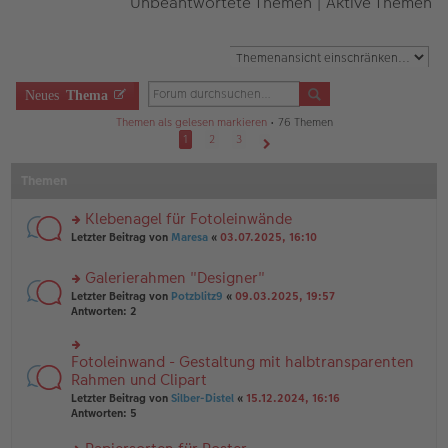
Unbeantwortete Themen
|
Aktive Themen
Neues
Thema
Themen als gelesen markieren
• 76 Themen
1
2
3
Nächste
Themen
Klebenagel für Fotoleinwände
rs
Letzter Beitrag von
Maresa
«
03.07.2025, 16:10
te
r
Galerierahmen "Designer"
u
rs
n
Letzter Beitrag von
Potzblitz9
«
09.03.2025, 19:57
te
g
Antworten:
2
r
el
u
es
n
e
Fotoleinwand - Gestaltung mit halbtransparenten
rs
g
n
te
Rahmen und Clipart
el
er
r
Letzter Beitrag von
Silber-Distel
«
15.12.2024, 16:16
es
B
u
Antworten:
5
e
ei
n
n
tr
g
er
a