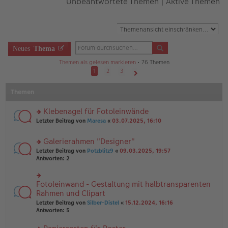
Unbeantwortete Themen
|
Aktive Themen
Neues
Thema
Themen als gelesen markieren
• 76 Themen
1
2
3
Nächste
Themen
Klebenagel für Fotoleinwände
rs
Letzter Beitrag von
Maresa
«
03.07.2025, 16:10
te
r
Galerierahmen "Designer"
u
rs
n
Letzter Beitrag von
Potzblitz9
«
09.03.2025, 19:57
te
g
Antworten:
2
r
el
u
es
n
e
Fotoleinwand - Gestaltung mit halbtransparenten
rs
g
n
te
Rahmen und Clipart
el
er
r
Letzter Beitrag von
Silber-Distel
«
15.12.2024, 16:16
es
B
u
Antworten:
5
e
ei
n
n
tr
g
er
a