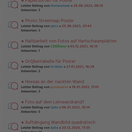
Papiersorten für Poster
el
B
g
es
rs
Letzter Beitrag von
Sternenstaub
«
29.08.2023, 08:15
ei
e
te
Antworten:
3
tr
n
r
a
er
u
Photo Streetmap Poster
g
B
n
rs
Letzter Beitrag von
spica
«
25.08.2023, 07:43
ei
g
te
Antworten:
3
tr
el
r
a
es
u
Haltbarkeit von Fotos auf Hartschaumplatten
g
e
n
n
rs
Letzter Beitrag von
CEWEianer
«
03.12.2021, 16:15
g
er
te
Antworten:
1
el
B
r
es
ei
u
Größentabelle für Poster
e
tr
n
n
rs
Letzter Beitrag von
Scribble
«
27.01.2021, 16:29
a
g
er
te
Antworten:
2
g
el
B
r
es
ei
u
Hexxas an der nackten Wand
e
tr
n
n
rs
Letzter Beitrag von
grasmuecke
«
19.01.2021, 17:01
a
g
er
te
Antworten:
3
g
el
B
r
es
ei
u
Foto auf dem Leinwandrand?
e
tr
n
n
rs
Letzter Beitrag von
Sylke
«
06.01.2021, 10:14
a
g
er
te
Antworten:
5
g
el
B
r
es
ei
u
Aufhängung Wandbild quadratisch
e
tr
n
n
rs
Letzter Beitrag von
Sylke
«
20.12.2020, 17:35
a
g
er
te