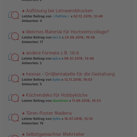
e
tr
n
n
a
g
er
Auflösung bei Leinwanddrucken
g
el
B
es
rs
Letzter Beitrag von
☼PeFoto☼
«
02.12.2019, 12:48
ei
e
te
Antworten:
4
tr
n
r
a
er
u
Welches Material für Hochzeitscollage?
g
B
n
rs
Letzter Beitrag von
nici.h
«
24.06.2019, 19:38
ei
g
te
Antworten:
17
tr
el
r
a
es
u
andere Formate z.B. 16:9
g
e
n
n
rs
Letzter Beitrag von
spica
«
08.01.2019, 13:48
g
er
te
Antworten:
2
el
B
r
es
ei
u
hexxas - Größentabelle für die Gestaltung
e
tr
n
n
rs
Letzter Beitrag von
Sylke
«
12.11.2018, 19:53
a
g
er
te
Antworten:
5
g
el
B
r
es
ei
u
Küchendeko für Hobbyköche
e
tr
n
n
rs
Letzter Beitrag von
Ideenkiste
«
11.09.2018, 10:33
a
g
er
te
g
el
B
r
es
Türen-Poster Madeira
ei
u
e
tr
rs
n
Letzter Beitrag von
Sylke
«
16.07.2018, 13:10
n
a
te
g
Antworten:
19
er
g
r
el
B
u
es
Selbstgemachter Mehrteiler
ei
n