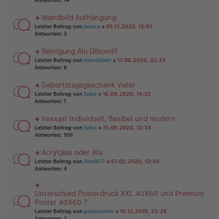
Antworten:
14
g
el
B
r
es
ei
u
Wandbild Aufhängung
e
tr
n
n
rs
Letzter Beitrag von
Jessica
«
05.11.2020, 12:01
a
g
er
te
Antworten:
3
g
el
B
r
es
ei
u
Reinigung Alu Dibond?
e
tr
n
n
rs
Letzter Beitrag von
Autodidakt
«
17.09.2020, 02:23
a
g
er
te
Antworten:
8
g
el
B
r
es
ei
u
Geburtstagsgeschenk Vater
e
tr
n
n
rs
Letzter Beitrag von
Sylke
«
16.09.2020, 14:32
a
g
er
te
Antworten:
1
g
el
B
r
es
ei
u
hexxas! Individuell, flexibel und modern
e
tr
n
n
rs
Letzter Beitrag von
Sylke
«
15.09.2020, 12:34
a
g
er
te
Antworten:
100
g
el
B
r
es
ei
u
Acrylglas oder Alu
e
tr
n
n
rs
Letzter Beitrag von
AlexW77
«
07.02.2020, 12:00
a
g
er
te
Antworten:
4
g
el
B
r
es
ei
u
e
tr
n
Unterschied Posterdruck XXL 40X60 und Premium
n
rs
a
g
er
te
Poster 40X60 ?
g
el
B
r
Letzter Beitrag von
geniesser66
«
19.12.2019, 22:29
es
ei
u
Antworten:
2