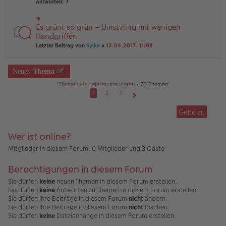
te
Antworten:
7
ei
e
r
tr
n
u
a
er
n
Es grünt so grün – Umstyling mit wenigen
g
rs
B
g
te
Handgriffen
ei
el
r
tr
Letzter Beitrag von
Sylke
«
13.04.2017, 11:08
es
u
a
e
n
g
n
g
er
Neues
Thema
el
B
es
ei
Themen als gelesen markieren
• 76 Themen
e
tr
1
2
3
n
a
Nächste
er
g
B
Gehe zu
ei
tr
a
Wer ist online?
g
Mitglieder in diesem Forum: 0 Mitglieder und 3 Gäste
Berechtigungen in diesem Forum
Sie dürfen
keine
neuen Themen in diesem Forum erstellen.
Sie dürfen
keine
Antworten zu Themen in diesem Forum erstellen.
Sie dürfen Ihre Beiträge in diesem Forum
nicht
ändern.
Sie dürfen Ihre Beiträge in diesem Forum
nicht
löschen.
Sie dürfen
keine
Dateianhänge in diesem Forum erstellen.