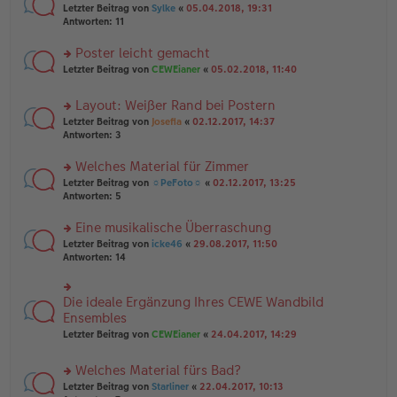
e
tr
rs
Letzter Beitrag von
Sylke
«
05.04.2018, 19:31
g
n
a
te
Antworten:
11
el
er
g
r
es
B
u
Poster leicht gemacht
e
ei
n
n
tr
rs
Letzter Beitrag von
CEWEianer
«
05.02.2018, 11:40
g
er
a
te
el
B
g
r
es
Layout: Weißer Rand bei Postern
ei
u
e
tr
rs
n
Letzter Beitrag von
Josefia
«
02.12.2017, 14:37
n
a
te
g
Antworten:
3
er
g
r
el
B
u
es
Welches Material für Zimmer
ei
n
e
tr
rs
Letzter Beitrag von
☼PeFoto☼
«
02.12.2017, 13:25
g
n
a
te
Antworten:
5
el
er
g
r
es
B
u
Eine musikalische Überraschung
e
ei
n
n
tr
rs
Letzter Beitrag von
icke46
«
29.08.2017, 11:50
g
er
a
te
Antworten:
14
el
B
g
r
es
ei
u
e
tr
n
Die ideale Ergänzung Ihres CEWE Wandbild
n
rs
a
g
er
te
Ensembles
g
el
B
r
Letzter Beitrag von
CEWEianer
«
24.04.2017, 14:29
es
ei
u
e
tr
n
n
Welches Material fürs Bad?
a
g
er
g
el
rs
Letzter Beitrag von
Starliner
«
22.04.2017, 10:13
B
es