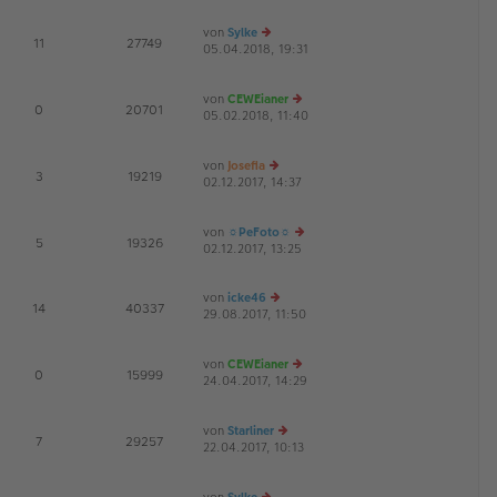
g
u
B
es
ei
von
Sylke
te
tr
E
11
27749
05.04.2018, 19:31
r
e
a
G
B
u
g
ei
es
von
CEWEianer
tr
te
E
0
20701
05.02.2018, 11:40
a
r
e
G
g
B
u
ei
es
von
Josefia
tr
te
E
3
19219
02.12.2017, 14:37
a
e
r
G
g
u
B
es
ei
von
☼PeFoto☼
te
tr
E
5
19326
02.12.2017, 13:25
r
a
e
B
g
u
ei
es
von
icke46
tr
te
E
14
40337
29.08.2017, 11:50
e
a
r
G
u
g
B
es
ei
von
CEWEianer
te
tr
E
0
15999
24.04.2017, 14:29
r
e
a
G
B
u
g
ei
es
von
Starliner
tr
te
E
7
29257
22.04.2017, 10:13
a
e
r
G
g
u
B
es
ei