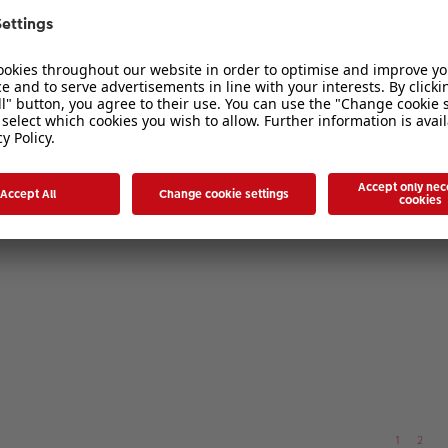
Poster 40X60 ?
1
2
1
2