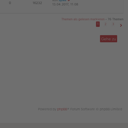
von
Sylke
te
tr
E
0
16232
13.04.2017, 11:08
e
r
a
G
u
B
g
es
ei
te
tr
Themen als gelesen markieren
• 76 Themen
r
a
1
2
3
B
g
Näch
ei
tr
Gehe zu
a
g
Powered by
phpBB
® Forum Software © phpBB Limited