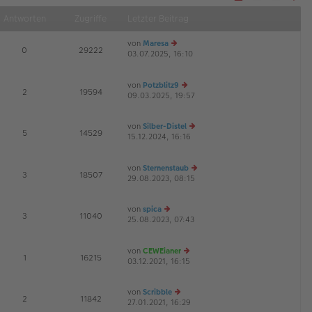
Näch
Antworten
Zugriffe
Letzter Beitrag
von
Maresa
E
0
29222
03.07.2025, 16:10
e
G
u
es
von
Potzblitz9
te
E
2
19594
09.03.2025, 19:57
r
e
B
u
ei
es
von
Silber-Distel
tr
te
E
5
14529
15.12.2024, 16:16
e
a
r
G
u
g
B
es
ei
von
Sternenstaub
te
tr
E
3
18507
29.08.2023, 08:15
r
e
a
B
u
g
ei
es
von
spica
tr
te
E
3
11040
25.08.2023, 07:43
e
a
r
G
u
g
B
es
ei
von
CEWEianer
te
tr
E
1
16215
03.12.2021, 16:15
r
e
a
B
u
g
ei
es
von
Scribble
tr
te
E
2
11842
27.01.2021, 16:29
e
a
r