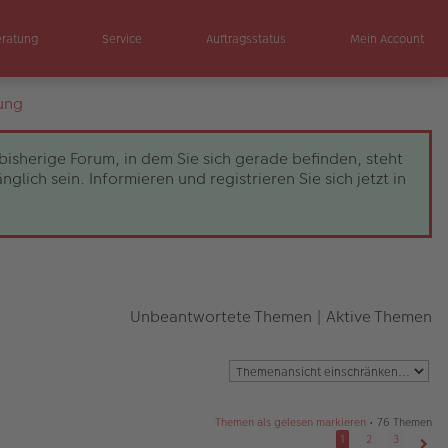
eratung
Service
Auftragsstatus
Mein Account
ung
bisherige Forum, in dem Sie sich gerade befinden, steht
ch sein. Informieren und registrieren Sie sich jetzt in
Unbeantwortete Themen
|
Aktive Themen
Themen als gelesen markieren
• 76 Themen
1
2
3