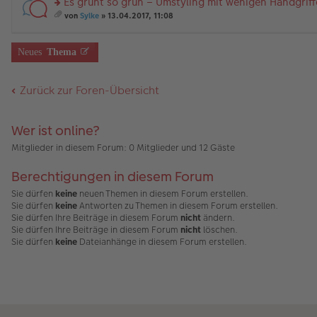
Es grünt so grün – Umstyling mit wenigen Handgrif
B
es
u
g
än
m
ei
e
n
rs
g
t
von
Sylke
» 13.04.2017, 11:08
tr
n
g
te
e
A
es
a
er
el
r
nh
a
g
B
es
u
än
m
Neues
Thema
ei
e
n
g
t
tr
n
g
e
A
a
er
el
nh
Zurück zur Foren-Übersicht
g
B
es
än
ei
e
g
tr
n
e
a
er
Wer ist online?
g
B
ei
Mitglieder in diesem Forum: 0 Mitglieder und 12 Gäste
tr
a
Berechtigungen in diesem Forum
g
Sie dürfen
keine
neuen Themen in diesem Forum erstellen.
Sie dürfen
keine
Antworten zu Themen in diesem Forum erstellen.
Sie dürfen Ihre Beiträge in diesem Forum
nicht
ändern.
Sie dürfen Ihre Beiträge in diesem Forum
nicht
löschen.
Sie dürfen
keine
Dateianhänge in diesem Forum erstellen.