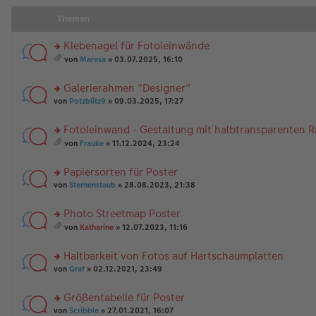
Themen
Klebenagel für Fotoleinwände
rs
von
Maresa
» 03.07.2025, 16:10
te
es
r
a
Galerierahmen "Designer"
u
m
n
rs
t
von
Potzblitz9
» 09.03.2025, 17:27
g
te
A
el
r
nh
Fotoleinwand - Gestaltung mit halbtransparenten 
es
u
än
rs
e
n
g
von
Frauke
» 11.12.2024, 23:24
te
n
g
es
e
r
er
el
a
Papiersorten für Poster
u
B
es
m
n
rs
ei
e
t
von
Sternenstaub
» 28.08.2023, 21:38
g
te
tr
n
A
el
r
a
er
nh
Photo Streetmap Poster
es
u
g
B
än
rs
e
n
ei
g
von
Katharine
» 12.07.2023, 11:16
te
n
g
es
tr
e
r
er
el
a
a
Haltbarkeit von Fotos auf Hartschaumplatten
u
B
es
m
g
n
rs
ei
e
t
von
Graf
» 02.12.2021, 23:49
g
te
tr
n
A
el
r
a
er
nh
Größentabelle für Poster
es
u
g
B
än
rs
e
n
von
Scribble
» 27.01.2021, 16:07
ei
g