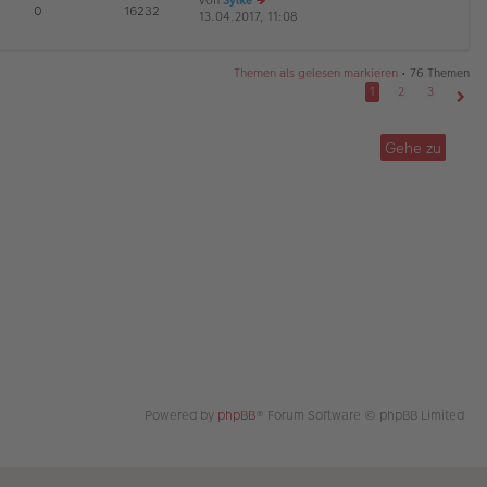
von
Sylke
te
tr
E
0
16232
13.04.2017, 11:08
e
r
a
G
u
B
g
es
ei
te
tr
Themen als gelesen markieren
• 76 Themen
r
a
1
2
3
B
g
Näch
ei
tr
Gehe zu
a
g
Powered by
phpBB
® Forum Software © phpBB Limited