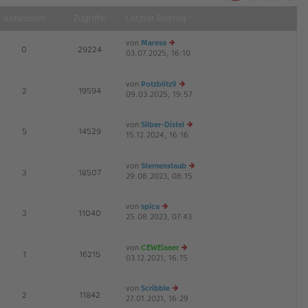
Näch
Antworten
Zugriffe
Letzter Beitrag
von
Maresa
E
0
29224
03.07.2025, 16:10
e
G
u
es
von
Potzblitz9
te
E
2
19594
09.03.2025, 19:57
r
e
B
u
ei
es
von
Silber-Distel
tr
te
E
5
14529
15.12.2024, 16:16
e
a
r
G
u
g
B
es
ei
von
Sternenstaub
te
tr
E
3
18507
29.08.2023, 08:15
r
e
a
B
u
g
ei
es
von
spica
tr
te
E
3
11040
25.08.2023, 07:43
e
a
r
G
u
g
B
es
ei
von
CEWEianer
te
tr
E
1
16215
03.12.2021, 16:15
r
e
a
B
u
g
ei
es
von
Scribble
tr
te
E
2
11842
27.01.2021, 16:29
e
a
r