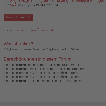
Es grünt so grün – Umstyling mit wenigen Handgrif
B
es
u
g
än
m
ei
e
n
rs
g
t
von
Sylke
» 13.04.2017, 11:08
tr
n
g
te
e
A
es
a
er
el
r
nh
a
g
B
es
u
än
m
Neues
Thema
ei
e
n
g
t
tr
n
g
e
A
a
er
el
nh
Zurück zur Foren-Übersicht
g
B
es
än
ei
e
g
tr
n
e
a
er
Wer ist online?
g
B
ei
Mitglieder in diesem Forum: 0 Mitglieder und 14 Gäste
tr
a
Berechtigungen in diesem Forum
g
Sie dürfen
keine
neuen Themen in diesem Forum erstellen.
Sie dürfen
keine
Antworten zu Themen in diesem Forum erstellen.
Sie dürfen Ihre Beiträge in diesem Forum
nicht
ändern.
Sie dürfen Ihre Beiträge in diesem Forum
nicht
löschen.
Sie dürfen
keine
Dateianhänge in diesem Forum erstellen.