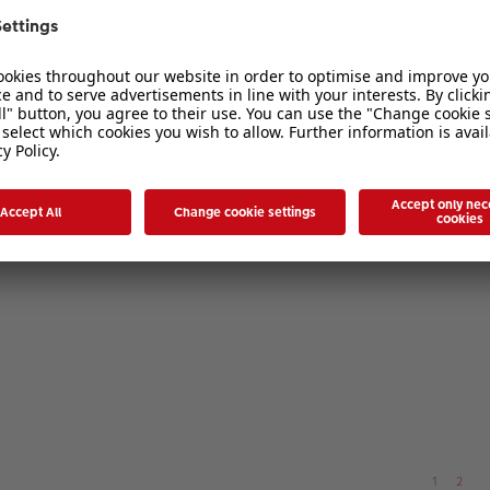
Poster 40X60 ?
1
2
1
2