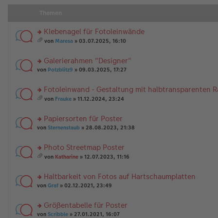
Themen
Klebenagel für Fotoleinwände
rs
von
Maresa
» 03.07.2025, 16:10
te
es
r
a
Galerierahmen "Designer"
u
m
n
rs
t
von
Potzblitz9
» 09.03.2025, 17:27
g
te
A
el
r
nh
Fotoleinwand - Gestaltung mit halbtransparenten 
es
u
än
rs
e
n
g
von
Frauke
» 11.12.2024, 23:24
te
n
g
es
e
r
er
el
a
Papiersorten für Poster
u
B
es
m
n
rs
ei
e
t
von
Sternenstaub
» 28.08.2023, 21:38
g
te
tr
n
A
el
r
a
er
nh
Photo Streetmap Poster
es
u
g
B
än
rs
e
n
ei
g
von
Katharine
» 12.07.2023, 11:16
te
n
g
es
tr
e
r
er
el
a
a
Haltbarkeit von Fotos auf Hartschaumplatten
u
B
es
m
g
n
rs
ei
e
t
von
Graf
» 02.12.2021, 23:49
g
te
tr
n
A
el
r
a
er
nh
Größentabelle für Poster
es
u
g
B
än
rs
e
n
von
Scribble
» 27.01.2021, 16:07
ei
g