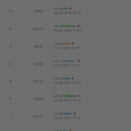
g
u
B
es
ei
von
Sylke
te
tr
E
11
27749
05.04.2018, 19:31
r
e
a
G
B
u
g
ei
es
von
CEWEianer
tr
te
E
0
20701
05.02.2018, 11:40
a
r
e
G
g
B
u
ei
es
von
Josefia
tr
te
E
3
19219
02.12.2017, 14:37
a
e
r
G
g
u
B
es
ei
von
☼PeFoto☼
te
tr
E
5
19326
02.12.2017, 13:25
r
a
e
B
g
u
ei
es
von
icke46
tr
te
E
14
40351
29.08.2017, 11:50
e
a
r
G
u
g
B
es
ei
von
CEWEianer
te
tr
E
0
15999
24.04.2017, 14:29
r
e
a
G
B
u
g
ei
es
von
Starliner
tr
te
E
7
29257
22.04.2017, 10:13
a
e
r
G
g
u
B
es
ei