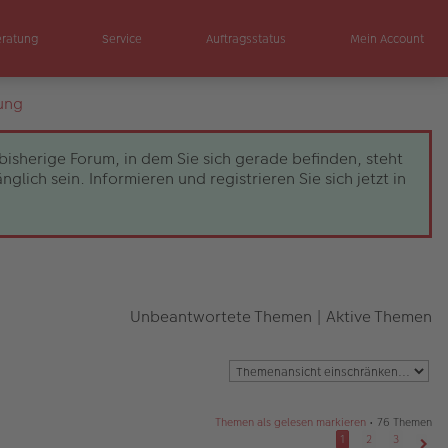
eratung
Service
Auftragsstatus
Mein Account
ung
bisherige Forum, in dem Sie sich gerade befinden, steht
ch sein. Informieren und registrieren Sie sich jetzt in
Unbeantwortete Themen
|
Aktive Themen
Themen als gelesen markieren
• 76 Themen
1
2
3