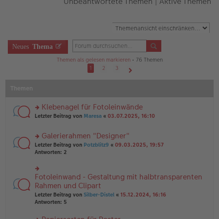
Unbeantwortete Themen
|
Aktive Themen
Neues
Thema
Themen als gelesen markieren
• 76 Themen
1
2
3
Nächste
Themen
Klebenagel für Fotoleinwände
rs
Letzter Beitrag von
Maresa
«
03.07.2025, 16:10
te
r
Galerierahmen "Designer"
u
rs
n
Letzter Beitrag von
Potzblitz9
«
09.03.2025, 19:57
te
g
Antworten:
2
r
el
u
es
n
e
Fotoleinwand - Gestaltung mit halbtransparenten
rs
g
n
te
Rahmen und Clipart
el
er
r
Letzter Beitrag von
Silber-Distel
«
15.12.2024, 16:16
es
B
u
Antworten:
5
e
ei
n
n
tr
g
er
a