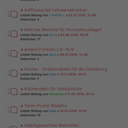
e
tr
n
n
a
g
er
Auflösung bei Leinwanddrucken
g
el
B
es
rs
Letzter Beitrag von
☼PeFoto☼
«
02.12.2019, 12:48
ei
e
te
Antworten:
4
tr
n
r
a
er
u
Welches Material für Hochzeitscollage?
g
B
n
rs
Letzter Beitrag von
nici.h
«
24.06.2019, 19:38
ei
g
te
Antworten:
17
tr
el
r
a
es
u
andere Formate z.B. 16:9
g
e
n
n
rs
Letzter Beitrag von
spica
«
08.01.2019, 13:48
g
er
te
Antworten:
2
el
B
r
es
ei
u
hexxas - Größentabelle für die Gestaltung
e
tr
n
n
rs
Letzter Beitrag von
Sylke
«
12.11.2018, 19:53
a
g
er
te
Antworten:
5
g
el
B
r
es
ei
u
Küchendeko für Hobbyköche
e
tr
n
n
rs
Letzter Beitrag von
Ideenkiste
«
11.09.2018, 10:33
a
g
er
te
g
el
B
r
es
Türen-Poster Madeira
ei
u
e
tr
rs
n
Letzter Beitrag von
Sylke
«
16.07.2018, 13:10
n
a
te
g
Antworten:
19
er
g
r
el
B
u
es
Selbstgemachter Mehrteiler
ei
n