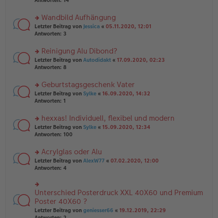
Antworten:
14
g
el
B
r
es
ei
u
Wandbild Aufhängung
e
tr
n
n
rs
Letzter Beitrag von
Jessica
«
05.11.2020, 12:01
a
g
er
te
Antworten:
3
g
el
B
r
es
ei
u
Reinigung Alu Dibond?
e
tr
n
n
rs
Letzter Beitrag von
Autodidakt
«
17.09.2020, 02:23
a
g
er
te
Antworten:
8
g
el
B
r
es
ei
u
Geburtstagsgeschenk Vater
e
tr
n
n
rs
Letzter Beitrag von
Sylke
«
16.09.2020, 14:32
a
g
er
te
Antworten:
1
g
el
B
r
es
ei
u
hexxas! Individuell, flexibel und modern
e
tr
n
n
rs
Letzter Beitrag von
Sylke
«
15.09.2020, 12:34
a
g
er
te
Antworten:
100
g
el
B
r
es
ei
u
Acrylglas oder Alu
e
tr
n
n
rs
Letzter Beitrag von
AlexW77
«
07.02.2020, 12:00
a
g
er
te
Antworten:
4
g
el
B
r
es
ei
u
e
tr
n
Unterschied Posterdruck XXL 40X60 und Premium
n
rs
a
g
er
te
Poster 40X60 ?
g
el
B
r
Letzter Beitrag von
geniesser66
«
19.12.2019, 22:29
es
ei
u
Antworten:
2