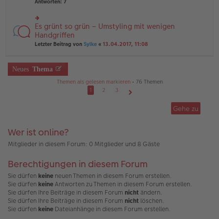
te
Antworten:
7
ei
e
r
tr
n
u
a
er
n
Es grünt so grün – Umstyling mit wenigen
g
rs
B
g
te
Handgriffen
ei
el
r
tr
Letzter Beitrag von
Sylke
«
13.04.2017, 11:08
es
u
a
e
n
g
n
g
er
Neues
Thema
el
B
es
ei
Themen als gelesen markieren
• 76 Themen
e
tr
1
2
3
n
a
Nächste
er
g
B
Gehe zu
ei
tr
a
Wer ist online?
g
Mitglieder in diesem Forum: 0 Mitglieder und 8 Gäste
Berechtigungen in diesem Forum
Sie dürfen
keine
neuen Themen in diesem Forum erstellen.
Sie dürfen
keine
Antworten zu Themen in diesem Forum erstellen.
Sie dürfen Ihre Beiträge in diesem Forum
nicht
ändern.
Sie dürfen Ihre Beiträge in diesem Forum
nicht
löschen.
Sie dürfen
keine
Dateianhänge in diesem Forum erstellen.