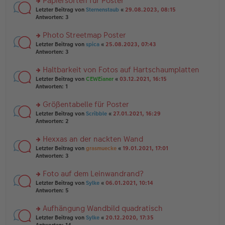
Papiersorten für Poster
el
B
g
es
rs
Letzter Beitrag von
Sternenstaub
«
29.08.2023, 08:15
ei
e
te
Antworten:
3
tr
n
r
a
er
u
Photo Streetmap Poster
g
B
n
rs
Letzter Beitrag von
spica
«
25.08.2023, 07:43
ei
g
te
Antworten:
3
tr
el
r
a
es
u
Haltbarkeit von Fotos auf Hartschaumplatten
g
e
n
n
rs
Letzter Beitrag von
CEWEianer
«
03.12.2021, 16:15
g
er
te
Antworten:
1
el
B
r
es
ei
u
Größentabelle für Poster
e
tr
n
n
rs
Letzter Beitrag von
Scribble
«
27.01.2021, 16:29
a
g
er
te
Antworten:
2
g
el
B
r
es
ei
u
Hexxas an der nackten Wand
e
tr
n
n
rs
Letzter Beitrag von
grasmuecke
«
19.01.2021, 17:01
a
g
er
te
Antworten:
3
g
el
B
r
es
ei
u
Foto auf dem Leinwandrand?
e
tr
n
n
rs
Letzter Beitrag von
Sylke
«
06.01.2021, 10:14
a
g
er
te
Antworten:
5
g
el
B
r
es
ei
u
Aufhängung Wandbild quadratisch
e
tr
n
n
rs
Letzter Beitrag von
Sylke
«
20.12.2020, 17:35
a
g
er
te