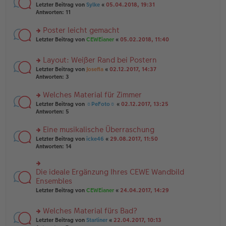
e
tr
rs
Letzter Beitrag von
Sylke
«
05.04.2018, 19:31
g
n
a
te
Antworten:
11
el
er
g
r
es
B
u
Poster leicht gemacht
e
ei
n
n
tr
rs
Letzter Beitrag von
CEWEianer
«
05.02.2018, 11:40
g
er
a
te
el
B
g
r
es
Layout: Weißer Rand bei Postern
ei
u
e
tr
rs
n
Letzter Beitrag von
Josefia
«
02.12.2017, 14:37
n
a
te
g
Antworten:
3
er
g
r
el
B
u
es
Welches Material für Zimmer
ei
n
e
tr
rs
Letzter Beitrag von
☼PeFoto☼
«
02.12.2017, 13:25
g
n
a
te
Antworten:
5
el
er
g
r
es
B
u
Eine musikalische Überraschung
e
ei
n
n
tr
rs
Letzter Beitrag von
icke46
«
29.08.2017, 11:50
g
er
a
te
Antworten:
14
el
B
g
r
es
ei
u
e
tr
n
Die ideale Ergänzung Ihres CEWE Wandbild
n
rs
a
g
er
te
Ensembles
g
el
B
r
Letzter Beitrag von
CEWEianer
«
24.04.2017, 14:29
es
ei
u
e
tr
n
n
Welches Material fürs Bad?
a
g
er
g
el
rs
Letzter Beitrag von
Starliner
«
22.04.2017, 10:13
B
es