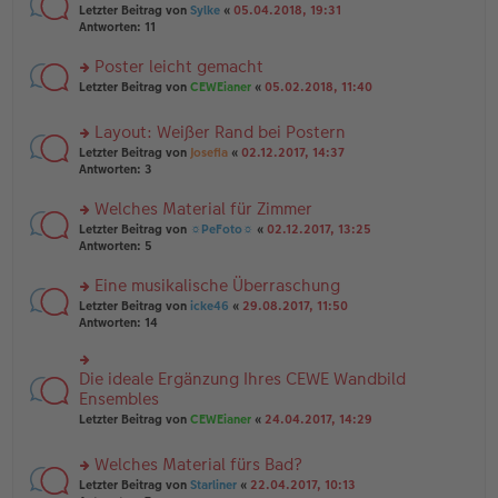
e
tr
rs
Letzter Beitrag von
Sylke
«
05.04.2018, 19:31
g
n
a
te
Antworten:
11
el
er
g
r
es
B
u
Poster leicht gemacht
e
ei
n
n
tr
rs
Letzter Beitrag von
CEWEianer
«
05.02.2018, 11:40
g
er
a
te
el
B
g
r
es
Layout: Weißer Rand bei Postern
ei
u
e
tr
rs
n
Letzter Beitrag von
Josefia
«
02.12.2017, 14:37
n
a
te
g
Antworten:
3
er
g
r
el
B
u
es
Welches Material für Zimmer
ei
n
e
tr
rs
Letzter Beitrag von
☼PeFoto☼
«
02.12.2017, 13:25
g
n
a
te
Antworten:
5
el
er
g
r
es
B
u
Eine musikalische Überraschung
e
ei
n
n
tr
rs
Letzter Beitrag von
icke46
«
29.08.2017, 11:50
g
er
a
te
Antworten:
14
el
B
g
r
es
ei
u
e
tr
n
Die ideale Ergänzung Ihres CEWE Wandbild
n
rs
a
g
er
te
Ensembles
g
el
B
r
Letzter Beitrag von
CEWEianer
«
24.04.2017, 14:29
es
ei
u
e
tr
n
n
Welches Material fürs Bad?
a
g
er
g
el
rs
Letzter Beitrag von
Starliner
«
22.04.2017, 10:13
B
es