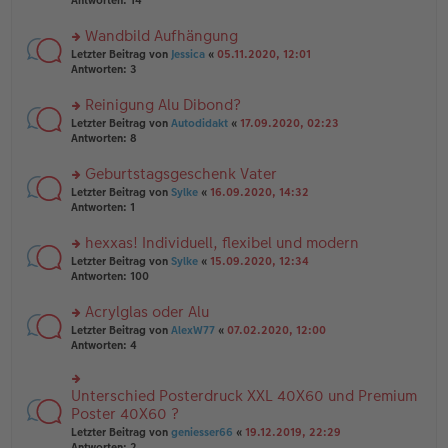
Antworten:
14
g
el
B
r
es
ei
u
Wandbild Aufhängung
e
tr
n
n
rs
Letzter Beitrag von
Jessica
«
05.11.2020, 12:01
a
g
er
te
Antworten:
3
g
el
B
r
es
ei
u
Reinigung Alu Dibond?
e
tr
n
n
rs
Letzter Beitrag von
Autodidakt
«
17.09.2020, 02:23
a
g
er
te
Antworten:
8
g
el
B
r
es
ei
u
Geburtstagsgeschenk Vater
e
tr
n
n
rs
Letzter Beitrag von
Sylke
«
16.09.2020, 14:32
a
g
er
te
Antworten:
1
g
el
B
r
es
ei
u
hexxas! Individuell, flexibel und modern
e
tr
n
n
rs
Letzter Beitrag von
Sylke
«
15.09.2020, 12:34
a
g
er
te
Antworten:
100
g
el
B
r
es
ei
u
Acrylglas oder Alu
e
tr
n
n
rs
Letzter Beitrag von
AlexW77
«
07.02.2020, 12:00
a
g
er
te
Antworten:
4
g
el
B
r
es
ei
u
e
tr
n
Unterschied Posterdruck XXL 40X60 und Premium
n
rs
a
g
er
te
Poster 40X60 ?
g
el
B
r
Letzter Beitrag von
geniesser66
«
19.12.2019, 22:29
es
ei
u
Antworten:
2