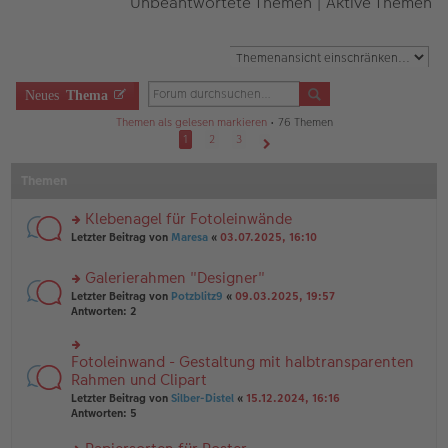
Unbeantwortete Themen
|
Aktive Themen
Neues
Thema
Themen als gelesen markieren
• 76 Themen
1
2
3
Nächste
Themen
Klebenagel für Fotoleinwände
rs
Letzter Beitrag von
Maresa
«
03.07.2025, 16:10
te
r
Galerierahmen "Designer"
u
rs
n
Letzter Beitrag von
Potzblitz9
«
09.03.2025, 19:57
te
g
Antworten:
2
r
el
u
es
n
e
Fotoleinwand - Gestaltung mit halbtransparenten
rs
g
n
te
Rahmen und Clipart
el
er
r
Letzter Beitrag von
Silber-Distel
«
15.12.2024, 16:16
es
B
u
Antworten:
5
e
ei
n
n
tr
g
er
a