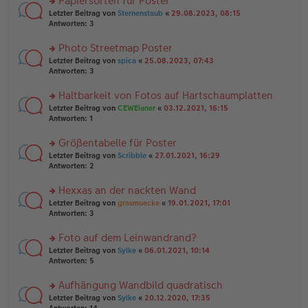
Papiersorten für Poster
el
B
g
es
rs
Letzter Beitrag von
Sternenstaub
«
29.08.2023, 08:15
ei
e
te
Antworten:
3
tr
n
r
a
er
u
Photo Streetmap Poster
g
B
n
rs
Letzter Beitrag von
spica
«
25.08.2023, 07:43
ei
g
te
Antworten:
3
tr
el
r
a
es
u
Haltbarkeit von Fotos auf Hartschaumplatten
g
e
n
n
rs
Letzter Beitrag von
CEWEianer
«
03.12.2021, 16:15
g
er
te
Antworten:
1
el
B
r
es
ei
u
Größentabelle für Poster
e
tr
n
n
rs
Letzter Beitrag von
Scribble
«
27.01.2021, 16:29
a
g
er
te
Antworten:
2
g
el
B
r
es
ei
u
Hexxas an der nackten Wand
e
tr
n
n
rs
Letzter Beitrag von
grasmuecke
«
19.01.2021, 17:01
a
g
er
te
Antworten:
3
g
el
B
r
es
ei
u
Foto auf dem Leinwandrand?
e
tr
n
n
rs
Letzter Beitrag von
Sylke
«
06.01.2021, 10:14
a
g
er
te
Antworten:
5
g
el
B
r
es
ei
u
Aufhängung Wandbild quadratisch
e
tr
n
n
rs
Letzter Beitrag von
Sylke
«
20.12.2020, 17:35
a
g
er
te