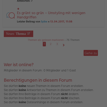
te
Antworten:
7
ei
e
r
tr
n
u
a
er
n
Es grünt so grün – Umstyling mit wenigen
g
rs
B
g
te
Handgriffen
ei
el
r
tr
Letzter Beitrag von
Sylke
«
13.04.2017, 11:08
es
u
a
e
n
g
n
g
er
Neues
Thema
el
B
es
ei
Themen als gelesen markieren
• 76 Themen
e
tr
1
2
3
n
a
Nächste
er
g
B
Gehe zu
ei
tr
a
Wer ist online?
g
Mitglieder in diesem Forum: 0 Mitglieder und 1 Gast
Berechtigungen in diesem Forum
Sie dürfen
keine
neuen Themen in diesem Forum erstellen.
Sie dürfen
keine
Antworten zu Themen in diesem Forum erstellen.
Sie dürfen Ihre Beiträge in diesem Forum
nicht
ändern.
Sie dürfen Ihre Beiträge in diesem Forum
nicht
löschen.
Sie dürfen
keine
Dateianhänge in diesem Forum erstellen.