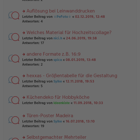
e
tr
n
n
a
g
er
Auflösung bei Leinwanddrucken
g
el
B
es
rs
Letzter Beitrag von
☼PeFoto☼
«
02.12.2019, 12:48
ei
e
te
Antworten:
4
tr
n
r
a
er
u
Welches Material für Hochzeitscollage?
g
B
n
rs
Letzter Beitrag von
nici.h
«
24.06.2019, 19:38
ei
g
te
Antworten:
17
tr
el
r
a
es
u
andere Formate z.B. 16:9
g
e
n
n
rs
Letzter Beitrag von
spica
«
08.01.2019, 13:48
g
er
te
Antworten:
2
el
B
r
es
ei
u
hexxas - Größentabelle für die Gestaltung
e
tr
n
n
rs
Letzter Beitrag von
Sylke
«
12.11.2018, 19:53
a
g
er
te
Antworten:
5
g
el
B
r
es
ei
u
Küchendeko für Hobbyköche
e
tr
n
n
rs
Letzter Beitrag von
Ideenkiste
«
11.09.2018, 10:33
a
g
er
te
g
el
B
r
es
Türen-Poster Madeira
ei
u
e
tr
rs
n
Letzter Beitrag von
Sylke
«
16.07.2018, 13:10
n
a
te
g
Antworten:
19
er
g
r
el
B
u
es
Selbstgemachter Mehrteiler
ei
n