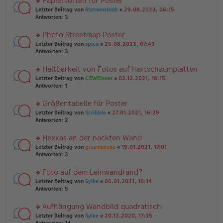
Papiersorten für Poster
el
B
g
es
rs
Letzter Beitrag von
Sternenstaub
«
29.08.2023, 08:15
ei
e
te
Antworten:
3
tr
n
r
a
er
u
Photo Streetmap Poster
g
B
n
rs
Letzter Beitrag von
spica
«
25.08.2023, 07:43
ei
g
te
Antworten:
3
tr
el
r
a
es
u
Haltbarkeit von Fotos auf Hartschaumplatten
g
e
n
n
rs
Letzter Beitrag von
CEWEianer
«
03.12.2021, 16:15
g
er
te
Antworten:
1
el
B
r
es
ei
u
Größentabelle für Poster
e
tr
n
n
rs
Letzter Beitrag von
Scribble
«
27.01.2021, 16:29
a
g
er
te
Antworten:
2
g
el
B
r
es
ei
u
Hexxas an der nackten Wand
e
tr
n
n
rs
Letzter Beitrag von
grasmuecke
«
19.01.2021, 17:01
a
g
er
te
Antworten:
3
g
el
B
r
es
ei
u
Foto auf dem Leinwandrand?
e
tr
n
n
rs
Letzter Beitrag von
Sylke
«
06.01.2021, 10:14
a
g
er
te
Antworten:
5
g
el
B
r
es
ei
u
Aufhängung Wandbild quadratisch
e
tr
n
n
rs
Letzter Beitrag von
Sylke
«
20.12.2020, 17:35
a
g
er
te