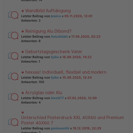
Antworten:
14
g
el
B
r
es
ei
u
Wandbild Aufhängung
e
tr
n
n
rs
Letzter Beitrag von
Jessica
«
05.11.2020, 12:01
a
g
er
te
Antworten:
3
g
el
B
r
es
ei
u
Reinigung Alu Dibond?
e
tr
n
n
rs
Letzter Beitrag von
Autodidakt
«
17.09.2020, 02:23
a
g
er
te
Antworten:
8
g
el
B
r
es
ei
u
Geburtstagsgeschenk Vater
e
tr
n
n
rs
Letzter Beitrag von
Sylke
«
16.09.2020, 14:32
a
g
er
te
Antworten:
1
g
el
B
r
es
ei
u
hexxas! Individuell, flexibel und modern
e
tr
n
n
rs
Letzter Beitrag von
Sylke
«
15.09.2020, 12:34
a
g
er
te
Antworten:
100
g
el
B
r
es
ei
u
Acrylglas oder Alu
e
tr
n
n
rs
Letzter Beitrag von
AlexW77
«
07.02.2020, 12:00
a
g
er
te
Antworten:
4
g
el
B
r
es
ei
u
e
tr
n
Unterschied Posterdruck XXL 40X60 und Premium
n
rs
a
g
er
te
Poster 40X60 ?
g
el
B
r
Letzter Beitrag von
geniesser66
«
19.12.2019, 22:29
es
ei
u
Antworten:
2