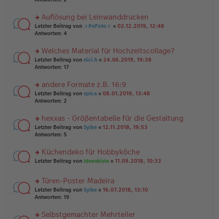
e
tr
n
n
a
g
er
Auflösung bei Leinwanddrucken
g
el
B
es
rs
Letzter Beitrag von
☼PeFoto☼
«
02.12.2019, 12:48
ei
e
te
Antworten:
4
tr
n
r
a
er
u
Welches Material für Hochzeitscollage?
g
B
n
rs
Letzter Beitrag von
nici.h
«
24.06.2019, 19:38
ei
g
te
Antworten:
17
tr
el
r
a
es
u
andere Formate z.B. 16:9
g
e
n
n
rs
Letzter Beitrag von
spica
«
08.01.2019, 13:48
g
er
te
Antworten:
2
el
B
r
es
ei
u
hexxas - Größentabelle für die Gestaltung
e
tr
n
n
rs
Letzter Beitrag von
Sylke
«
12.11.2018, 19:53
a
g
er
te
Antworten:
5
g
el
B
r
es
ei
u
Küchendeko für Hobbyköche
e
tr
n
n
rs
Letzter Beitrag von
Ideenkiste
«
11.09.2018, 10:33
a
g
er
te
g
el
B
r
es
Türen-Poster Madeira
ei
u
e
tr
rs
n
Letzter Beitrag von
Sylke
«
16.07.2018, 13:10
n
a
te
g
Antworten:
19
er
g
r
el
B
u
es
Selbstgemachter Mehrteiler
ei
n