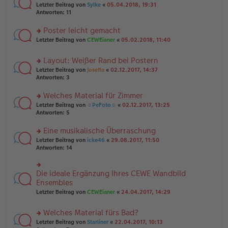
e
tr
rs
Letzter Beitrag von
Sylke
«
05.04.2018, 19:31
g
n
a
te
Antworten:
11
el
er
g
r
es
B
u
Poster leicht gemacht
e
ei
n
n
tr
rs
Letzter Beitrag von
CEWEianer
«
05.02.2018, 11:40
g
er
a
te
el
B
g
r
es
Layout: Weißer Rand bei Postern
ei
u
e
tr
rs
n
Letzter Beitrag von
Josefia
«
02.12.2017, 14:37
n
a
te
g
Antworten:
3
er
g
r
el
B
u
es
Welches Material für Zimmer
ei
n
e
tr
rs
Letzter Beitrag von
☼PeFoto☼
«
02.12.2017, 13:25
g
n
a
te
Antworten:
5
el
er
g
r
es
B
u
Eine musikalische Überraschung
e
ei
n
n
tr
rs
Letzter Beitrag von
icke46
«
29.08.2017, 11:50
g
er
a
te
Antworten:
14
el
B
g
r
es
ei
u
e
tr
n
Die ideale Ergänzung Ihres CEWE Wandbild
n
rs
a
g
er
te
Ensembles
g
el
B
r
Letzter Beitrag von
CEWEianer
«
24.04.2017, 14:29
es
ei
u
e
tr
n
n
Welches Material fürs Bad?
a
g
er
g
el
rs
Letzter Beitrag von
Starliner
«
22.04.2017, 10:13
B
es