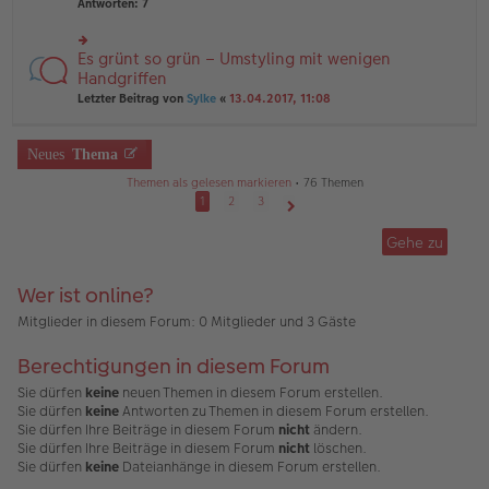
te
Antworten:
7
ei
e
r
tr
n
u
a
er
n
Es grünt so grün – Umstyling mit wenigen
g
rs
B
g
te
Handgriffen
ei
el
r
tr
Letzter Beitrag von
Sylke
«
13.04.2017, 11:08
es
u
a
e
n
g
n
g
er
Neues
Thema
el
B
es
ei
Themen als gelesen markieren
• 76 Themen
e
tr
1
2
3
n
a
Nächste
er
g
B
Gehe zu
ei
tr
a
Wer ist online?
g
Mitglieder in diesem Forum: 0 Mitglieder und 3 Gäste
Berechtigungen in diesem Forum
Sie dürfen
keine
neuen Themen in diesem Forum erstellen.
Sie dürfen
keine
Antworten zu Themen in diesem Forum erstellen.
Sie dürfen Ihre Beiträge in diesem Forum
nicht
ändern.
Sie dürfen Ihre Beiträge in diesem Forum
nicht
löschen.
Sie dürfen
keine
Dateianhänge in diesem Forum erstellen.