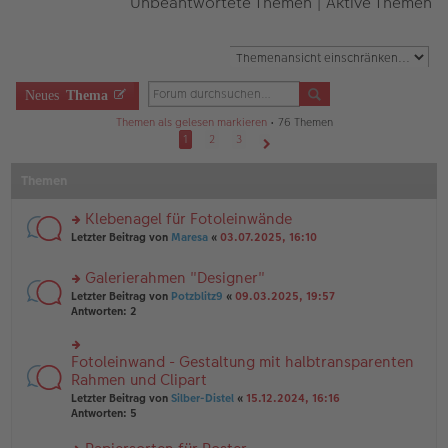
Unbeantwortete Themen
|
Aktive Themen
Neues
Thema
Themen als gelesen markieren
• 76 Themen
1
2
3
Nächste
Themen
Klebenagel für Fotoleinwände
rs
Letzter Beitrag von
Maresa
«
03.07.2025, 16:10
te
r
Galerierahmen "Designer"
u
rs
n
Letzter Beitrag von
Potzblitz9
«
09.03.2025, 19:57
te
g
Antworten:
2
r
el
u
es
n
e
Fotoleinwand - Gestaltung mit halbtransparenten
rs
g
n
te
Rahmen und Clipart
el
er
r
Letzter Beitrag von
Silber-Distel
«
15.12.2024, 16:16
es
B
u
Antworten:
5
e
ei
n
n
tr
g
er
a