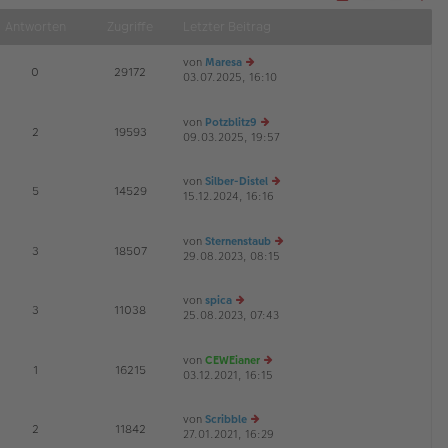
Näch
Antworten
Zugriffe
Letzter Beitrag
von
Maresa
E
0
29172
03.07.2025, 16:10
e
G
u
es
von
Potzblitz9
te
E
2
19593
09.03.2025, 19:57
r
e
B
u
ei
es
von
Silber-Distel
tr
te
E
5
14529
15.12.2024, 16:16
e
a
r
G
u
g
B
es
ei
von
Sternenstaub
te
tr
E
3
18507
29.08.2023, 08:15
r
e
a
B
u
g
ei
es
von
spica
tr
te
E
3
11038
25.08.2023, 07:43
e
a
r
G
u
g
B
es
ei
von
CEWEianer
te
tr
E
1
16215
03.12.2021, 16:15
r
e
a
B
u
g
ei
es
von
Scribble
tr
te
E
2
11842
27.01.2021, 16:29
e
a
r