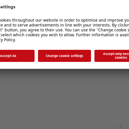
Poster 40X60 ?
1
2
1
2