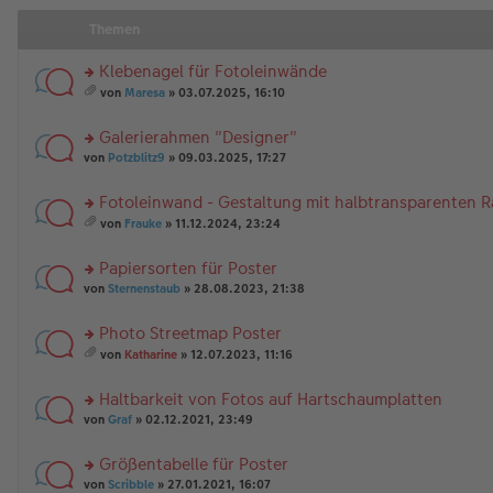
Themen
Klebenagel für Fotoleinwände
rs
von
Maresa
» 03.07.2025, 16:10
te
es
r
a
Galerierahmen "Designer"
u
m
n
rs
t
von
Potzblitz9
» 09.03.2025, 17:27
g
te
A
el
r
nh
Fotoleinwand - Gestaltung mit halbtransparenten 
es
u
än
rs
e
n
g
von
Frauke
» 11.12.2024, 23:24
te
n
g
es
e
r
er
el
a
Papiersorten für Poster
u
B
es
m
n
rs
ei
e
t
von
Sternenstaub
» 28.08.2023, 21:38
g
te
tr
n
A
el
r
a
er
nh
Photo Streetmap Poster
es
u
g
B
än
rs
e
n
ei
g
von
Katharine
» 12.07.2023, 11:16
te
n
g
es
tr
e
r
er
el
a
a
Haltbarkeit von Fotos auf Hartschaumplatten
u
B
es
m
g
n
rs
ei
e
t
von
Graf
» 02.12.2021, 23:49
g
te
tr
n
A
el
r
a
er
nh
Größentabelle für Poster
es
u
g
B
än
rs
e
n
von
Scribble
» 27.01.2021, 16:07
ei
g