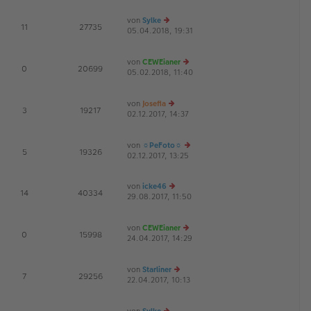
g
u
B
es
ei
von
Sylke
te
tr
E
11
27735
05.04.2018, 19:31
r
e
a
G
B
u
g
ei
es
von
CEWEianer
tr
te
E
0
20699
05.02.2018, 11:40
a
r
e
G
g
B
u
ei
es
von
Josefia
tr
te
E
3
19217
02.12.2017, 14:37
a
e
r
G
g
u
B
es
ei
von
☼PeFoto☼
te
tr
E
5
19326
02.12.2017, 13:25
r
a
e
B
g
u
ei
es
von
icke46
tr
te
E
14
40334
29.08.2017, 11:50
e
a
r
G
u
g
B
es
ei
von
CEWEianer
te
tr
E
0
15998
24.04.2017, 14:29
r
e
a
G
B
u
g
ei
es
von
Starliner
tr
te
E
7
29256
22.04.2017, 10:13
a
e
r
G
g
u
B
es
ei