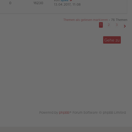
von
Sylke
te
tr
E
0
16230
13.04.2017, 11:08
e
r
a
G
u
B
g
es
ei
te
tr
Themen als gelesen markieren
• 76 Themen
r
a
1
2
3
B
g
Näch
ei
tr
Gehe zu
a
g
Powered by
phpBB
® Forum Software © phpBB Limited