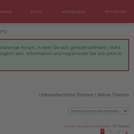
eratung
Service
Auftragsstatus
Mein Account
ung
bisherige Forum, in dem Sie sich gerade befinden, steht
ch sein. Informieren und registrieren Sie sich jetzt in
Unbeantwortete Themen
|
Aktive Themen
Themen als gelesen markieren
• 76 Themen
1
2
3