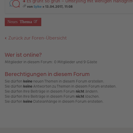
Es grünt so grün – Umstyling mit wenigen Handgrif
B
es
u
g
än
m
ei
e
n
rs
g
t
von
Sylke
» 13.04.2017, 11:08
tr
n
g
te
e
A
es
a
er
el
r
nh
a
g
B
es
u
än
m
Neues
Thema
ei
e
n
g
t
tr
n
g
e
A
a
er
el
nh
Zurück zur Foren-Übersicht
g
B
es
än
ei
e
g
tr
n
e
a
er
Wer ist online?
g
B
ei
Mitglieder in diesem Forum: 0 Mitglieder und 9 Gäste
tr
a
Berechtigungen in diesem Forum
g
Sie dürfen
keine
neuen Themen in diesem Forum erstellen.
Sie dürfen
keine
Antworten zu Themen in diesem Forum erstellen.
Sie dürfen Ihre Beiträge in diesem Forum
nicht
ändern.
Sie dürfen Ihre Beiträge in diesem Forum
nicht
löschen.
Sie dürfen
keine
Dateianhänge in diesem Forum erstellen.