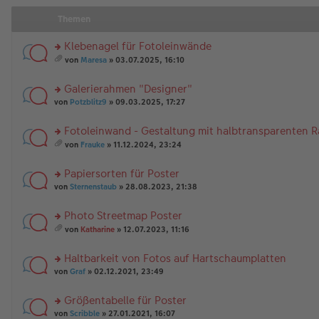
Themen
Klebenagel für Fotoleinwände
rs
von
Maresa
» 03.07.2025, 16:10
te
es
r
a
Galerierahmen "Designer"
u
m
n
rs
t
von
Potzblitz9
» 09.03.2025, 17:27
g
te
A
el
r
nh
Fotoleinwand - Gestaltung mit halbtransparenten 
es
u
än
rs
e
n
g
von
Frauke
» 11.12.2024, 23:24
te
n
g
es
e
r
er
el
a
Papiersorten für Poster
u
B
es
m
n
rs
ei
e
t
von
Sternenstaub
» 28.08.2023, 21:38
g
te
tr
n
A
el
r
a
er
nh
Photo Streetmap Poster
es
u
g
B
än
rs
e
n
ei
g
von
Katharine
» 12.07.2023, 11:16
te
n
g
es
tr
e
r
er
el
a
a
Haltbarkeit von Fotos auf Hartschaumplatten
u
B
es
m
g
n
rs
ei
e
t
von
Graf
» 02.12.2021, 23:49
g
te
tr
n
A
el
r
a
er
nh
Größentabelle für Poster
es
u
g
B
än
rs
e
n
von
Scribble
» 27.01.2021, 16:07
ei
g