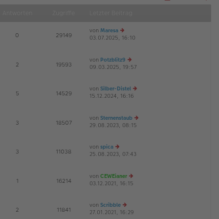
Näch
Antworten
Zugriffe
Letzter Beitrag
von
Maresa
E
0
29149
03.07.2025, 16:10
e
G
u
es
von
Potzblitz9
te
E
2
19593
09.03.2025, 19:57
r
e
B
u
ei
es
von
Silber-Distel
tr
te
E
5
14529
15.12.2024, 16:16
e
a
r
G
u
g
B
es
ei
von
Sternenstaub
te
tr
E
3
18507
29.08.2023, 08:15
r
e
a
B
u
g
ei
es
von
spica
tr
te
E
3
11038
25.08.2023, 07:43
e
a
r
G
u
g
B
es
ei
von
CEWEianer
te
tr
E
1
16214
03.12.2021, 16:15
r
e
a
B
u
g
ei
es
von
Scribble
tr
te
E
2
11841
27.01.2021, 16:29
e
a
r