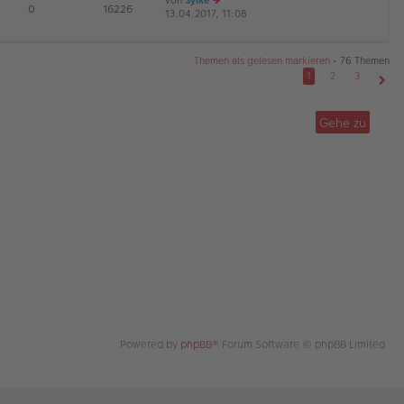
von
Sylke
te
tr
E
0
16226
13.04.2017, 11:08
e
r
a
G
u
B
g
es
ei
te
tr
Themen als gelesen markieren
• 76 Themen
r
a
1
2
3
B
g
Näch
ei
tr
Gehe zu
a
g
Powered by
phpBB
® Forum Software © phpBB Limited