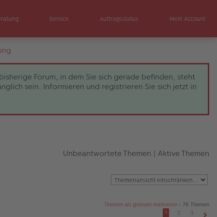
eratung
Service
Auftragsstatus
Mein Account
ung
bisherige Forum, in dem Sie sich gerade befinden, steht
ch sein. Informieren und registrieren Sie sich jetzt in
Unbeantwortete Themen
|
Aktive Themen
Themen als gelesen markieren
• 76 Themen
1
2
3