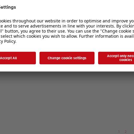
Poster 40X60 ?
1
2
1
2