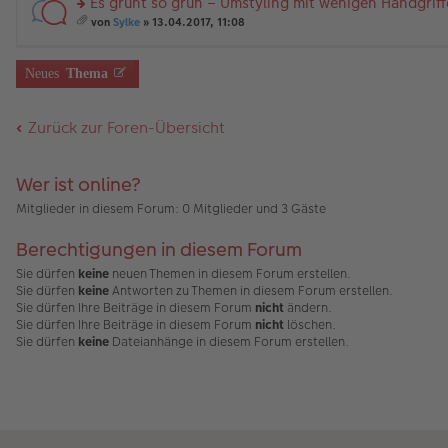
Es grünt so grün – Umstyling mit wenigen Handgrif
B
es
u
g
än
m
ei
e
n
rs
g
t
von
Sylke
» 13.04.2017, 11:08
tr
n
g
te
e
A
es
a
er
el
r
nh
a
g
B
es
u
än
m
Neues
Thema
ei
e
n
g
t
tr
n
g
e
A
a
er
el
nh
Zurück zur Foren-Übersicht
g
B
es
än
ei
e
g
tr
n
e
a
er
Wer ist online?
g
B
ei
Mitglieder in diesem Forum: 0 Mitglieder und 3 Gäste
tr
a
Berechtigungen in diesem Forum
g
Sie dürfen
keine
neuen Themen in diesem Forum erstellen.
Sie dürfen
keine
Antworten zu Themen in diesem Forum erstellen.
Sie dürfen Ihre Beiträge in diesem Forum
nicht
ändern.
Sie dürfen Ihre Beiträge in diesem Forum
nicht
löschen.
Sie dürfen
keine
Dateianhänge in diesem Forum erstellen.