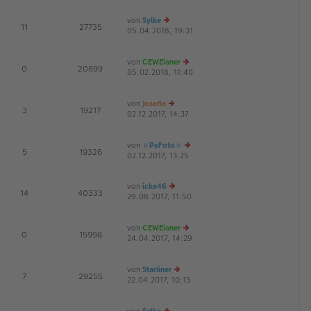
g
u
B
es
ei
von
Sylke
te
tr
E
11
27735
05.04.2018, 19:31
r
e
a
G
B
u
g
ei
es
von
CEWEianer
tr
te
E
0
20699
05.02.2018, 11:40
a
r
e
G
g
B
u
ei
es
von
Josefia
tr
te
E
3
19217
02.12.2017, 14:37
a
e
r
G
g
u
B
es
ei
von
☼PeFoto☼
te
tr
E
5
19326
02.12.2017, 13:25
r
a
e
B
g
u
ei
es
von
icke46
tr
te
E
14
40333
29.08.2017, 11:50
e
a
r
G
u
g
B
es
ei
von
CEWEianer
te
tr
E
0
15998
24.04.2017, 14:29
r
e
a
G
B
u
g
ei
es
von
Starliner
tr
te
E
7
29255
22.04.2017, 10:13
a
e
r
G
g
u
B
es
ei