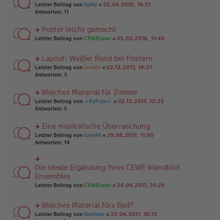
e
tr
rs
Letzter Beitrag von
Sylke
«
05.04.2018, 19:31
g
n
a
te
Antworten:
11
el
er
g
r
es
B
u
Poster leicht gemacht
e
ei
n
n
tr
rs
Letzter Beitrag von
CEWEianer
«
05.02.2018, 11:40
g
er
a
te
el
B
g
r
es
Layout: Weißer Rand bei Postern
ei
u
e
tr
rs
n
Letzter Beitrag von
Josefia
«
02.12.2017, 14:37
n
a
te
g
Antworten:
3
er
g
r
el
B
u
es
Welches Material für Zimmer
ei
n
e
tr
rs
Letzter Beitrag von
☼PeFoto☼
«
02.12.2017, 13:25
g
n
a
te
Antworten:
5
el
er
g
r
es
B
u
Eine musikalische Überraschung
e
ei
n
n
tr
rs
Letzter Beitrag von
icke46
«
29.08.2017, 11:50
g
er
a
te
Antworten:
14
el
B
g
r
es
ei
u
e
tr
n
Die ideale Ergänzung Ihres CEWE Wandbild
n
rs
a
g
er
te
Ensembles
g
el
B
r
Letzter Beitrag von
CEWEianer
«
24.04.2017, 14:29
es
ei
u
e
tr
n
n
Welches Material fürs Bad?
a
g
er
g
el
rs
Letzter Beitrag von
Starliner
«
22.04.2017, 10:13
B
es