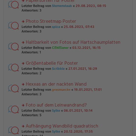
Papiersorten für Poster
el
B
g
es
rs
Letzter Beitrag von
Sternenstaub
«
29.08.2023, 08:15
ei
e
te
Antworten:
3
tr
n
r
a
er
u
Photo Streetmap Poster
g
B
n
rs
Letzter Beitrag von
spica
«
25.08.2023, 07:43
ei
g
te
Antworten:
3
tr
el
r
a
es
u
Haltbarkeit von Fotos auf Hartschaumplatten
g
e
n
n
rs
Letzter Beitrag von
CEWEianer
«
03.12.2021, 16:15
g
er
te
Antworten:
1
el
B
r
es
ei
u
Größentabelle für Poster
e
tr
n
n
rs
Letzter Beitrag von
Scribble
«
27.01.2021, 16:29
a
g
er
te
Antworten:
2
g
el
B
r
es
ei
u
Hexxas an der nackten Wand
e
tr
n
n
rs
Letzter Beitrag von
grasmuecke
«
19.01.2021, 17:01
a
g
er
te
Antworten:
3
g
el
B
r
es
ei
u
Foto auf dem Leinwandrand?
e
tr
n
n
rs
Letzter Beitrag von
Sylke
«
06.01.2021, 10:14
a
g
er
te
Antworten:
5
g
el
B
r
es
ei
u
Aufhängung Wandbild quadratisch
e
tr
n
n
rs
Letzter Beitrag von
Sylke
«
20.12.2020, 17:35
a
g
er
te