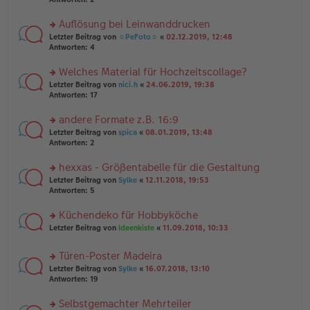
e
tr
n
n
a
g
er
Auflösung bei Leinwanddrucken
g
el
B
es
rs
Letzter Beitrag von
☼PeFoto☼
«
02.12.2019, 12:48
ei
e
te
Antworten:
4
tr
n
r
a
er
u
Welches Material für Hochzeitscollage?
g
B
n
rs
Letzter Beitrag von
nici.h
«
24.06.2019, 19:38
ei
g
te
Antworten:
17
tr
el
r
a
es
u
andere Formate z.B. 16:9
g
e
n
n
rs
Letzter Beitrag von
spica
«
08.01.2019, 13:48
g
er
te
Antworten:
2
el
B
r
es
ei
u
hexxas - Größentabelle für die Gestaltung
e
tr
n
n
rs
Letzter Beitrag von
Sylke
«
12.11.2018, 19:53
a
g
er
te
Antworten:
5
g
el
B
r
es
ei
u
Küchendeko für Hobbyköche
e
tr
n
n
rs
Letzter Beitrag von
Ideenkiste
«
11.09.2018, 10:33
a
g
er
te
g
el
B
r
es
Türen-Poster Madeira
ei
u
e
tr
rs
n
Letzter Beitrag von
Sylke
«
16.07.2018, 13:10
n
a
te
g
Antworten:
19
er
g
r
el
B
u
es
Selbstgemachter Mehrteiler
ei
n