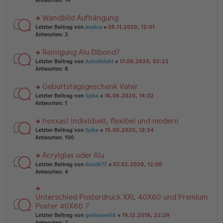
Antworten:
14
g
el
B
r
es
ei
u
Wandbild Aufhängung
e
tr
n
n
rs
Letzter Beitrag von
Jessica
«
05.11.2020, 12:01
a
g
er
te
Antworten:
3
g
el
B
r
es
ei
u
Reinigung Alu Dibond?
e
tr
n
n
rs
Letzter Beitrag von
Autodidakt
«
17.09.2020, 02:23
a
g
er
te
Antworten:
8
g
el
B
r
es
ei
u
Geburtstagsgeschenk Vater
e
tr
n
n
rs
Letzter Beitrag von
Sylke
«
16.09.2020, 14:32
a
g
er
te
Antworten:
1
g
el
B
r
es
ei
u
hexxas! Individuell, flexibel und modern
e
tr
n
n
rs
Letzter Beitrag von
Sylke
«
15.09.2020, 12:34
a
g
er
te
Antworten:
100
g
el
B
r
es
ei
u
Acrylglas oder Alu
e
tr
n
n
rs
Letzter Beitrag von
AlexW77
«
07.02.2020, 12:00
a
g
er
te
Antworten:
4
g
el
B
r
es
ei
u
e
tr
n
Unterschied Posterdruck XXL 40X60 und Premium
n
rs
a
g
er
te
Poster 40X60 ?
g
el
B
r
Letzter Beitrag von
geniesser66
«
19.12.2019, 22:29
es
ei
u
Antworten:
2