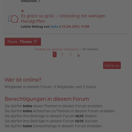
te
Antworten:
7
ei
e
r
tr
n
u
a
er
n
Es grünt so grün – Umstyling mit wenigen
g
rs
B
g
te
Handgriffen
ei
el
r
tr
Letzter Beitrag von
Sylke
«
13.04.2017, 11:08
es
u
a
e
n
g
n
g
er
Neues
Thema
el
B
es
ei
Themen als gelesen markieren
• 76 Themen
e
tr
1
2
3
n
a
Nächste
er
g
B
Gehe zu
ei
tr
a
Wer ist online?
g
Mitglieder in diesem Forum: 0 Mitglieder und 5 Gäste
Berechtigungen in diesem Forum
Sie dürfen
keine
neuen Themen in diesem Forum erstellen.
Sie dürfen
keine
Antworten zu Themen in diesem Forum erstellen.
Sie dürfen Ihre Beiträge in diesem Forum
nicht
ändern.
Sie dürfen Ihre Beiträge in diesem Forum
nicht
löschen.
Sie dürfen
keine
Dateianhänge in diesem Forum erstellen.