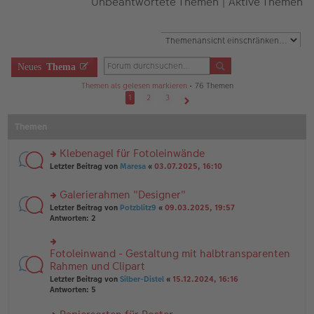
Unbeantwortete Themen
|
Aktive Themen
Neues
Thema
Themen als gelesen markieren
• 76 Themen
1
2
3
Nächste
Themen
Klebenagel für Fotoleinwände
rs
Letzter Beitrag von
Maresa
«
03.07.2025, 16:10
te
r
Galerierahmen "Designer"
u
rs
n
Letzter Beitrag von
Potzblitz9
«
09.03.2025, 19:57
te
g
Antworten:
2
r
el
u
es
n
e
Fotoleinwand - Gestaltung mit halbtransparenten
rs
g
n
te
Rahmen und Clipart
el
er
r
Letzter Beitrag von
Silber-Distel
«
15.12.2024, 16:16
es
B
u
Antworten:
5
e
ei
n
n
tr
g
er
a